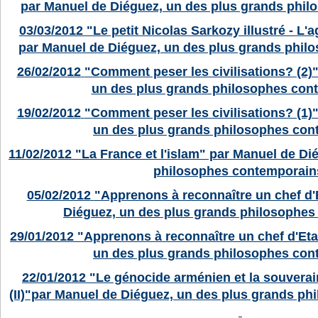
par Manuel de Diéguez, un des plus grands phil
03/03/2012
"Le petit Nicolas Sarkozy illustré - L'a
par Manuel de Diéguez, un des plus grands phil
26/02/2012
"Comment peser les civilisations? (2)
un des plus grands philosophes con
19/02/2012
"Comment peser les civilisations? (1)
un des plus grands philosophes con
11/02/2012
"La France et l'islam" par Manuel de Di
philosophes contemporain
05/02/2012
"Apprenons à reconnaître un chef d'E
Diéguez, un des plus grands philosophes
29/01/2012
"Apprenons à reconnaître un chef d'Et
un des plus grands philosophes con
22/01/2012
"Le génocide arménien et la souverai
(II)"par Manuel de Diéguez, un des plus grands p