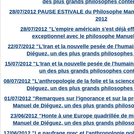
des plus grands philosophes conte
28/07/2012
PAUSE ESTIVALE du Philosophe Man
2012
28/07/2012
"L'empire américain s'est déjà eff
exceptionnel avec le philosophe Manue
22/07/2012
"L'Iran et la nouvelle pesée de l'huma
Diéguez, un des plus grands philosophes
15/07/2012
"L'Iran et la nouvelle pesée de l'humai
un des plus grands philosophes con
08/07/2012
"L'anthropologie de la folie et la scien
Diéguez, un des plus grands philosophes
01/07/2012
"Remarques sur l'ignorance et sur la pr
Manuel de Diéguez, un des plus grands philo
23/06/2012
"Honte à une Europe quadrillée de mi
Manuel de Diéguez, un des plus grands philos
17/06/2012
"Le naufrage grec et l'anthropologie po