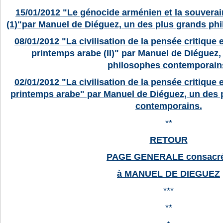
15/01/2012
"Le génocide arménien et la souverai
(1)"par Manuel de Diéguez, un des plus grands ph
08/01/2012
"La civilisation de la pensée critique e
printemps arabe (II)" par Manuel de Diéguez,
philosophes contemporain
02/01/2012
"La civilisation de la pensée critique e
printemps arabe" par Manuel de Diéguez, un des 
contemporains.
**
RETOUR
PAGE GENERALE consacr
à MANUEL DE DIEGUEZ
***
**