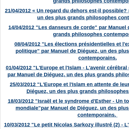
grands philosophes contempor
21/04/2012
« Un regard du dehors est-il possible?
un des plus grands philosophes con
14/04/2012
"Les danseurs de corde" par Manuel 
grands philosophes contempor
08/04/2012
"Les élections présidentielles et l'e
politique" par Manuel de Diéguez, un des plu
contemporains.
01/04/2012
"L'Europe et l'Islam - L'avenir cérébral 
par Manuel de Diéguez, un des plus grands phil
25/03/2012
"L'Europe et l'Islam en attente de le
Diéguez, un des plus grands philosophe
18/03/2012
"Israël et le syndrome d'Esther - Un t
mondiale"par Manuel de Diéguez, un des plu
contemporains.
10/03/2012
"Le petit Nicolas Sarkozy illustré (2) - L