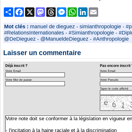
*
Partager
Facebook
X
Mastodon
Threads
Messenger
WhatsApp
LinkedIn
Email
Mot clés :
manuel de dieguez
-
simianthropologie
-
#p
#RelationsInternationales
-
#Simianthropologie
-
#Dipl
@DeDieguez
-
@ManueldeDieguez
-
#Anthropologie
Laisser un commentaire
Déjà inscrit ?
Pas encore inscrit 
Votre Email
Votre Email
Votre Mot de passe
Votre Pseudo
Taper le code affiché