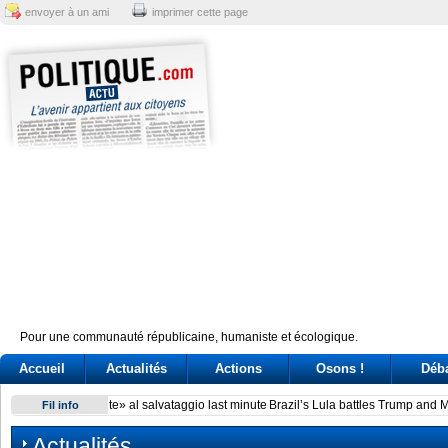
envoyer à un ami
imprimer cette page
Pour une communauté républicaine, humaniste et écologique.
Accueil
Actualités
Actions
Osons !
Déb
Brazil’s Lula battles Trump and Milei over perceived electio
Fil info
Actualités