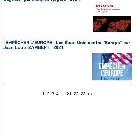
"EMPÊCHER L’EUROPE : Les États-Unis contre l’Europe" par
Jean-Loup IZAMBERT - 2024
1
2
3
4
...
21
22
23
>>