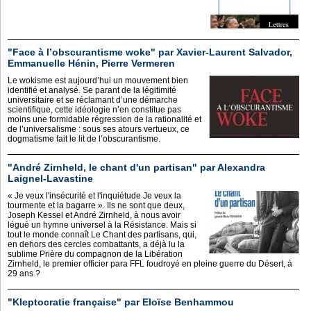
"Face à l’obscurantisme woke" par Xavier-Laurent Salvador,
Emmanuelle Hénin, Pierre Vermeren
Le wokisme est aujourd’hui un mouvement bien
identifié et analysé. Se parant de la légitimité
universitaire et se réclamant d’une démarche
scientifique, cette idéologie n’en constitue pas
moins une formidable régression de la rationalité et
de l’universalisme : sous ses atours vertueux, ce
dogmatisme fait le lit de l’obscurantisme.
"André Zirnheld, le chant d'un partisan" par Alexandra
Laignel-Lavastine
« Je veux l'insécurité et l'inquiétude Je veux la
tourmente et la bagarre ». Ils ne sont que deux,
Joseph Kessel et André Zirnheld, à nous avoir
légué un hymne universel à la Résistance. Mais si
tout le monde connaît Le Chant des partisans, qui,
en dehors des cercles combattants, a déjà lu la
sublime Prière du compagnon de la Libération
Zirnheld, le premier officier para FFL foudroyé en pleine guerre du Désert, à
29 ans ?
"Kleptocratie française" par Eloïse Benhammou