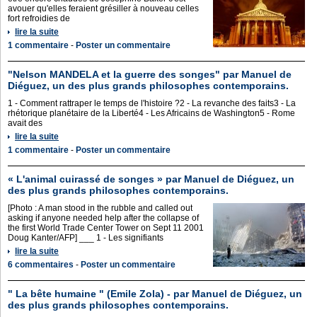
avouer qu'elles feraient grésiller à nouveau celles
fort refroidies de
lire la suite
1 commentaire
-
Poster un commentaire
"Nelson MANDELA et la guerre des songes" par Manuel de
Diéguez, un des plus grands philosophes contemporains.
1 - Comment rattraper le temps de l'histoire ?2 - La revanche des faits3 - La
rhétorique planétaire de la Liberté4 - Les Africains de Washington5 - Rome
avait des
lire la suite
1 commentaire
-
Poster un commentaire
« L'animal cuirassé de songes » par Manuel de Diéguez, un
des plus grands philosophes contemporains.
[Photo : A man stood in the rubble and called out
asking if anyone needed help after the collapse of
the first World Trade Center Tower on Sept 11 2001
Doug Kanter/AFP] ___ 1 - Les signifiants
lire la suite
6 commentaires
-
Poster un commentaire
" La bête humaine " (Emile Zola) - par Manuel de Diéguez, un
des plus grands philosophes contemporains.