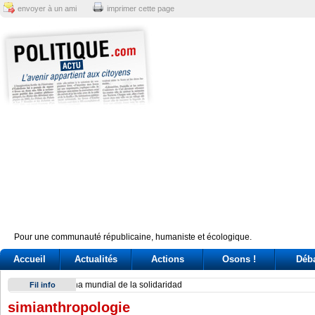
envoyer à un ami
imprimer cette page
Pour une communauté républicaine, humaniste et écologique.
Accueil
Actualités
Actions
Osons !
Déb
Exodus: West Bank hardships drive out Palestinian Christian
Fil info
simianthropologie