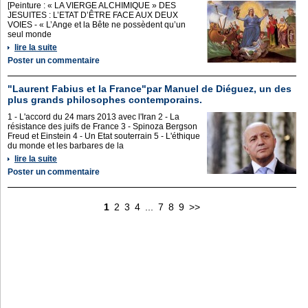
[Peinture : « LA VIERGE ALCHIMIQUE » DES
JESUITES : L’ETAT D’ÊTRE FACE AUX DEUX
VOIES - « L’Ange et la Bête ne possèdent qu’un
seul monde
lire la suite
Poster un commentaire
"Laurent Fabius et la France"par Manuel de Diéguez, un des
plus grands philosophes contemporains.
1 - L'accord du 24 mars 2013 avec l'Iran 2 - La
résistance des juifs de France 3 - Spinoza Bergson
Freud et Einstein 4 - Un Etat souterrain 5 - L'éthique
du monde et les barbares de la
lire la suite
Poster un commentaire
1
2
3
4
...
7
8
9
>>