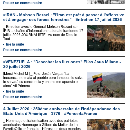
Poster un commentaire
#IRAN - Mohsen Rezaei : "l'Iran est prêt à passer à l'offensive
et à engager ses forces terrestres" - Entretien 17 juillet 2026
_ Entretien avec le Général Mohsen Rezaei sur
IRIB la chaîne d’information nationale iranienne 17
juillet 2026 JOURNALISTE : Au nom de Dieu le
Tout
lire la suite
Poster un commentaire
#VENEZUELA : "Desechar las ilusiones" Elías Jaua Milano -
20 juillet 2026
[Merci Michel M ] _ Foto: Jesús Vargas “La
inocencia no mata al pueblo pero tampoco lo salva
lo salvará su conciencia y en eso me apuesto el
alma” Alí Primera
lire la suite
Poster un commentaire
4 Juillet 2026 : 250ème anniversaire de l'Indépendance des
Etats-Unis d'Amérique - 1776 - #PenserlaFrance
_ Hommage et fraternisation avec des patriotes
américains Hommage à Gilbert du Motier de La
FayetteOfficier français - Héros des deux mondes