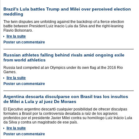
Brazil’s Lula battles Trump and Milei over perceived election
meddling
The twin disputes are unfolding against the backdrop of a fierce election
battle between President Luiz Inacio Lula da Silva and the right-leaning
Flavio Bolsonaro.
lire la suite
Poster un commentaire
Russian athletes falling behind rivals amid ongoing exile
from world athletics
Russia last competed at an Olympics under its own flag at the 2016 Rio
Games.
lire la suite
Poster un commentaire
Argentina descarta disculparse con Brasil tras los insultos
de Milei a Lula y al juez De Moraes
El Ejecutivo argentino descartó cualquier posibilidad de ofrecer disculpas
formales a Brasil por la controversia desatada a raíz de los agravios
proferidos por el presidente Javier Milei contra su homólogo Luiz Inácio Lula
da Silva y contra un magistrado de ese país.
lire la suite
Poster un commentaire