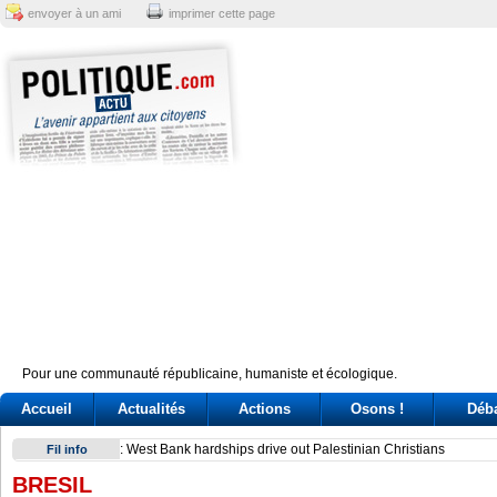
envoyer à un ami
imprimer cette page
Pour une communauté républicaine, humaniste et écologique.
Accueil
Actualités
Actions
Osons !
Déb
Sindicato italiano lleva a Cuba su solidaridad en centenario 
Fil info
BRESIL