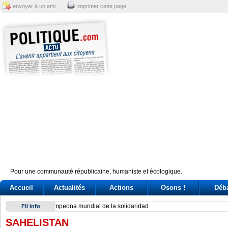
envoyer à un ami
imprimer cette page
Pour une communauté républicaine, humaniste et écologique.
Accueil
Actualités
Actions
Osons !
Déb
Exodus: West Bank hardships drive out Palestinian Christian
Fil info
SAHELISTAN