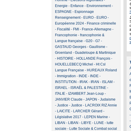
Homme
-
Elections régionales
-
Energie
-
Enfance
-
Environnement
-
ESPAGNE
-
Espionnage
Renseignement
-
EURO
-
EURO
-
J
Européenne 2024
-
Finance criminelle
d
-
Fiscalité
-
FMI
-
France-Allemagne
-
Francophonie
-
francophonie &
Langue française
-
G20
-
G7
-
GASTAUD Georges
-
Gaullisme
-
Groenland
-
Guadeloupe & Martinique
-
HISTOIRE
-
HOLLANDE François
-
HOUELLEBECQ Michel
-
Ht Csl
A
Langue Française
-
HUREAUX Roland
-
Immigration
-
INDE
-
INDE
-
INSTITUTION
-
IRAK
-
IRAN
-
ISLAM
-
ISRAEL
-
ISRAËL & PALESTINE
-
ITALIE
-
IZAMBERT Jean-Loup
-
JANVIER Claude
-
JAPON
-
Judaisme
-
Justice
-
Justice
-
LACROIX RIZ Annie
-
LAICITE
-
LARCHER Gérard
-
Législative 2017
-
LEPEN Marine
-
LIBAN
-
LIBAN
-
LIBYE
-
LUNE
-
lutte
sociale
-
Lutte Sociale & Combat social