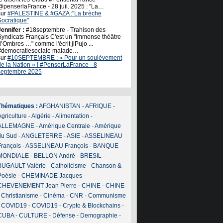
@penserlaFrance - 28 juil. 2025 : "La…
sur
#PALESTINE & #GAZA :"La brèche
Socratique"
ennifer :
#18septembre - Trahison des
Syndicats Français C'est un "Immense théâtre
’Ombres …" comme l'écrit jlPujo ...
#democratiesociale malade…
sur
#10SEPTEMBRE : « Pour un soulèvement
de la Nation » ! #PenserLaFrance - 8
septembre 2025
Thématiques :
AFGHANISTAN
-
AFRIQUE
-
griculture
-
Algérie
-
Alimentation
-
ALLEMAGNE
-
Amérique Centrale
-
Amérique
du Sud
-
ANGLETERRE
-
ASIE
-
ASSELINEAU
François
-
ASSELINEAU François
-
BANQUE
MONDIALE
-
BELLON André
-
BRESIL
-
BUGAULT Valérie
-
Catholicisme
-
Chanson &
Poésie
-
CHEMINADE Jacques
-
CHEVENEMENT Jean Pierre
-
CHINE
-
CHINE
-
Christianisme
-
Cinéma
-
CNR
-
Communisme
-
COVID19
-
COVID19
-
Crypto & Blockchains
-
CUBA
-
CULTURE
-
Défense
-
Demographie
-