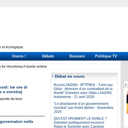
 et écologique.
Osons !
Débats
Dossiers
Politique TV
ssione Covid: tre ore di «arringa» piene di messaggi (a destra e a sinistra)
Prince
Débat en cours
#LeonLANDINI - #FTPMOI - "Léon par
id: tre ore di
Gilda : itinéraire d’un combattant de la
 a sinistra)
liberté" Entretien avec Gilda LANDINI,
historienne - 21 avril 2026
sposte da fuori
"Le phantasme d’un gouvernement
mondial" par André Bellon - Novembre
2025
QUI EST VRAIMENT LE DIABLE ?
 governatori nella
Entretien politiquement incorrect :
Régis le Sommier avec Caroline