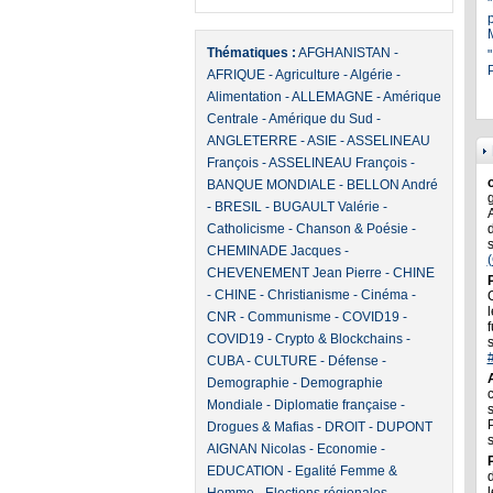
Thématiques :
AFGHANISTAN
-
"
P
AFRIQUE
-
Agriculture
-
Algérie
-
Alimentation
-
ALLEMAGNE
-
Amérique
Centrale
-
Amérique du Sud
-
ANGLETERRE
-
ASIE
-
ASSELINEAU
François
-
ASSELINEAU François
-
BANQUE MONDIALE
-
BELLON André
-
BRESIL
-
BUGAULT Valérie
-
Catholicisme
-
Chanson & Poésie
-
CHEMINADE Jacques
-
CHEVENEMENT Jean Pierre
-
CHINE
-
CHINE
-
Christianisme
-
Cinéma
-
l
CNR
-
Communisme
-
COVID19
-
f
COVID19
-
Crypto & Blockchains
-
CUBA
-
CULTURE
-
Défense
-
Demographie
-
Demographie
Mondiale
-
Diplomatie française
-
Drogues & Mafias
-
DROIT
-
DUPONT
AIGNAN Nicolas
-
Economie
-
EDUCATION
-
Egalité Femme &