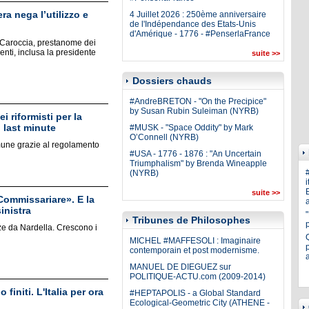
a nega l’utilizzo e
4 Juillet 2026 : 250ème anniversaire
de l'Indépendance des Etats-Unis
d'Amérique - 1776 - #PenserlaFrance
Caroccia, prestanome dei
enti, inclusa la presidente
suite >>
Dossiers chauds
#AndreBRETON - "On the Precipice"
by Susan Rubin Suleiman (NYRB)
 riformisti per la
 last minute
#MUSK - "Space Oddity" by Mark
O’Connell (NYRB)
omune grazie al regolamento
#USA - 1776 - 1876 : "An Uncertain
Triumphalism" by Brenda Wineapple
(NYRB)
i
E
suite >>
Commissariare». E la
a
inistra
Tribunes de Philosophes
nze da Nardella. Crescono i
MICHEL #MAFFESOLI : Imaginaire
p
contemporain et post modernisme.
MANUEL DE DIEGUEZ sur
POLITIQUE-ACTU.com (2009-2014)
finiti. L'Italia per ora
#HEPTAPOLIS - a Global Standard
Ecological-Geometric City (ATHENE -