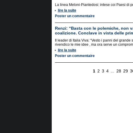
La linea Meloni-Piantedosi: intese coi Paesi di 
lire la suite
Poster un commentaire
Renzi: “Basta con le polemiche, non v
coalizione. Conclave in vista delle pri
Il leader di Italia Viva: “Vesto i panni del grande
rivendico le mie idee , ma ora serve un compro
lire la suite
Poster un commentaire
1
2
3
4
...
28
29
3