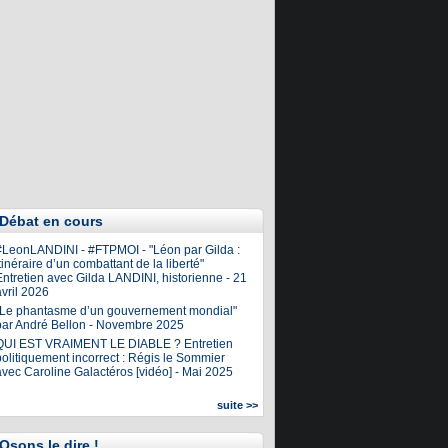
Débat en cours
#LeonLANDINI - #FTPMOI - "Léon par Gilda :
tinéraire d’un combattant de la liberté"
ntretien avec Gilda LANDINI, historienne - 21
vril 2026
"Le phantasme d’un gouvernement mondial"
par André Bellon - Novembre 2025
QUI EST VRAIMENT LE DIABLE ? Entretien
olitiquement incorrect : Régis le Sommier
avec Caroline Galactéros [vidéo] - Mai 2025
suite >>
Osons le dire !