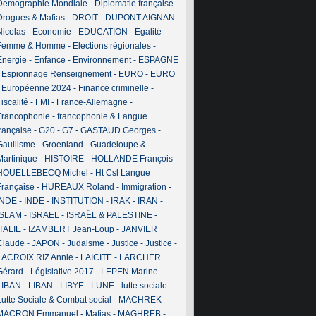
Demographie Mondiale
-
Diplomatie française
-
Drogues & Mafias
-
DROIT
-
DUPONT AIGNAN
Nicolas
-
Economie
-
EDUCATION
-
Egalité
Femme & Homme
-
Elections régionales
-
Energie
-
Enfance
-
Environnement
-
ESPAGNE
-
Espionnage Renseignement
-
EURO
-
EURO
-
Européenne 2024
-
Finance criminelle
-
iscalité
-
FMI
-
France-Allemagne
-
Francophonie
-
francophonie & Langue
française
-
G20
-
G7
-
GASTAUD Georges
-
Gaullisme
-
Groenland
-
Guadeloupe &
Martinique
-
HISTOIRE
-
HOLLANDE François
-
HOUELLEBECQ Michel
-
Ht Csl Langue
Française
-
HUREAUX Roland
-
Immigration
-
INDE
-
INDE
-
INSTITUTION
-
IRAK
-
IRAN
-
ISLAM
-
ISRAEL
-
ISRAËL & PALESTINE
-
ITALIE
-
IZAMBERT Jean-Loup
-
JANVIER
Claude
-
JAPON
-
Judaisme
-
Justice
-
Justice
-
LACROIX RIZ Annie
-
LAICITE
-
LARCHER
Gérard
-
Législative 2017
-
LEPEN Marine
-
LIBAN
-
LIBAN
-
LIBYE
-
LUNE
-
lutte sociale
-
Lutte Sociale & Combat social
-
MACHREK
-
MACRON Emmanuel
-
Mafias
-
MAGHREB
-