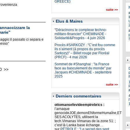
GREECE)
provenienza
N
suite >>
Elus & Maires
U
annaccizzare la
"Déracinons le complexe techno-
marie”
militaro-financier" CHEMINADE -
Solidarité&Progrès - 4 juin 2026
 saggio:il passato ci separa e
messo”
Procès #SARKOZY : "C’est fou comme
ils s’aiment (à propos du procès
Sarkozy)" – Billet rouge par Floréal
(PRCF) - 4 mai 2026
Sommet de #Shanghai : "la France
face au basculement du monde" par
0
>>
Jacques #CHEMINADE - septembre
p
2025
suite >>
Derniers commentaires
ottomansefevideempirebrics :
l’arnaque
genocideJOE,demonENformeHumaîne,ET
SES ACOLYTES, utilisent la
tech.Vimanas Vimanas de la zone 51: ;
c’est là Lanka base échange…
sur
PÉTROLE : "Le secret des sept