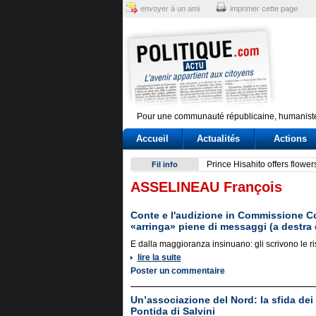
envoyer à un ami
imprimer cette page
Pour une communauté républicaine, humaniste
Accueil
Actualités
Actions
Conte e l'audizione in Commi
Fil info
ASSELINEAU François
Conte e l'audizione in Commissione Cov
«arringa» piene di messaggi (a destra e
E dalla maggioranza insinuano: gli scrivono le ri
lire la suite
Poster un commentaire
Un’associazione del Nord: la sfida dei
Pontida di Salvini