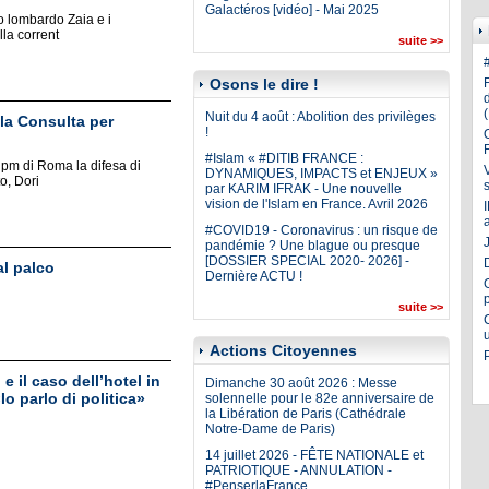
Galactéros [vidéo] - Mai 2025
vo lombardo Zaia e i
lla corrent
suite >>
Osons le dire !
Nuit du 4 août : Abolition des privilèges
lla Consulta per
!
#Islam « #DITIB FRANCE :
 pm di Roma la difesa di
DYNAMIQUES, IMPACTS et ENJEUX »
o, Dori
par KARIM IFRAK - Une nouvelle
vision de l'Islam en France. Avril 2026
#COVID19 - Coronavirus : un risque de
J
pandémie ? Une blague ou presque
[DOSSIER SPECIAL 2020- 2026] -
l palco
Dernière ACTU !
suite >>
Actions Citoyennes
e il caso dell’hotel in
Dimanche 30 août 2026 : Messe
Io parlo di politica»
solennelle pour le 82e anniversaire de
la Libération de Paris (Cathédrale
Notre-Dame de Paris)
14 juillet 2026 - FÊTE NATIONALE et
PATRIOTIQUE - ANNULATION -
#PenserlaFrance