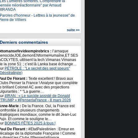
"Les Lumières sombres. Comprendre la
pensée néoréactionnaire" par Arnaud
MIRANDA
Paroles d'honneur - Lettres à la jeunesse" de
ierre de Villiers
suite >>
Derniers commentaires
ottomansefevideempirebrics :
l’arnaque
genocideJOE,demonENformeHumaîne,ET SES
ACOLYTES, utilisent la tech.Vimanas Vimanas
de la zone 51: ; c’est là Lanka base échange…
sur
PÉTROLE : "Le secret des sept soeurs"
(Géostratégie)
Paul De Florant :
Texte excellent ! Bravo aux
Clubs Penser la France ! Analyse que complète
e brillant Colonel AC avec des projections
ulgurantes : * "La guerre…
sur
#IRAN : « Le suicide assisté de Donald
#TRUMP » #PenserlaFrance - 8 mars 2026
Anne-Marie :
De la France. Oui, la France est
confrontée à plusieurs changements
stratégiques mondiaux, comme le dit Jean-Luc
Pujo. Et comme le souligne le…
sur
BONNES FÊTES 2025 à tous !
Paul De Florant :
#EtatPalestinien : Erreur en
décalage de la diplomatie Française ! Comme
le disent les Clubs #PenserlaFrance