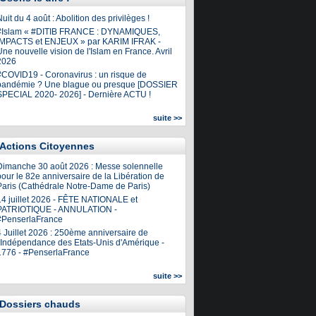
uit du 4 août : Abolition des privilèges !
#Islam « #DITIB FRANCE : DYNAMIQUES,
IMPACTS et ENJEUX » par KARIM IFRAK -
ne nouvelle vision de l'Islam en France. Avril
2026
#COVID19 - Coronavirus : un risque de
pandémie ? Une blague ou presque [DOSSIER
SPECIAL 2020- 2026] - Dernière ACTU !
suite >>
Actions Citoyennes
Dimanche 30 août 2026 : Messe solennelle
our le 82e anniversaire de la Libération de
Paris (Cathédrale Notre-Dame de Paris)
14 juillet 2026 - FÊTE NATIONALE et
PATRIOTIQUE - ANNULATION -
#PenserlaFrance
4 Juillet 2026 : 250ème anniversaire de
l'Indépendance des Etats-Unis d'Amérique -
1776 - #PenserlaFrance
suite >>
Dossiers chauds