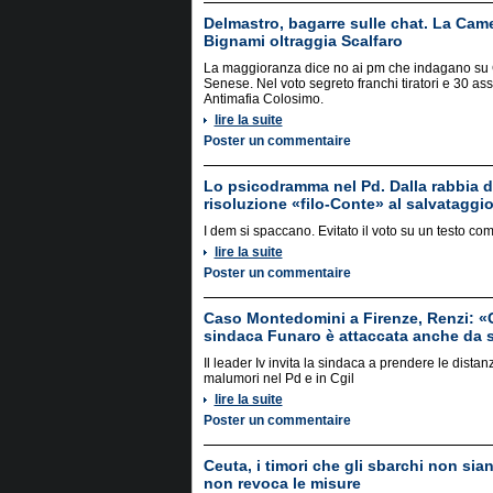
Delmastro, bagarre sulle chat. La Camer
Bignami oltraggia Scalfaro
La maggioranza dice no ai pm che indagano su 
Senese. Nel voto segreto franchi tiratori e 30 ass
Antimafia Colosimo.
lire la suite
Poster un commentaire
Lo psicodramma nel Pd. Dalla rabbia dei
risoluzione «filo-Conte» al salvataggio
I dem si spaccano. Evitato il voto su un testo c
lire la suite
Poster un commentaire
Caso Montedomini a Firenze, Renzi: «
sindaca Funaro è attaccata anche da s
Il leader Iv invita la sindaca a prendere le dista
malumori nel Pd e in Cgil
lire la suite
Poster un commentaire
Ceuta, i timori che gli sbarchi non siano 
non revoca le misure