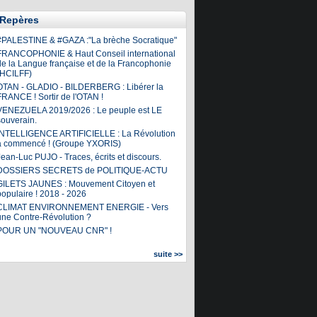
Repères
#PALESTINE & #GAZA :"La brèche Socratique"
FRANCOPHONIE & Haut Conseil international
de la Langue française et de la Francophonie
(HCILFF)
OTAN - GLADIO - BILDERBERG : Libérer la
FRANCE ! Sortir de l'OTAN !
VENEZUELA 2019/2026 : Le peuple est LE
souverain.
INTELLIGENCE ARTIFICIELLE : La Révolution
a commencé ! (Groupe YXORIS)
ean-Luc PUJO - Traces, écrits et discours.
DOSSIERS SECRETS de POLITIQUE-ACTU
GILETS JAUNES : Mouvement Citoyen et
populaire ! 2018 - 2026
CLIMAT ENVIRONNEMENT ENERGIE - Vers
une Contre-Révolution ?
POUR UN "NOUVEAU CNR" !
suite >>