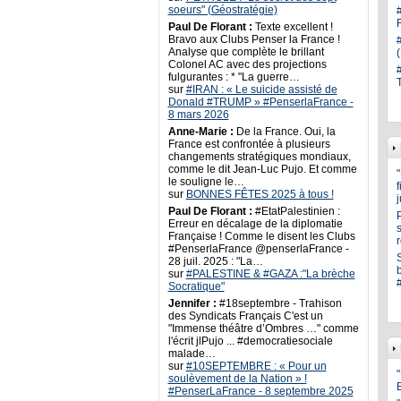
soeurs" (Géostratégie)
Paul De Florant :
Texte excellent !
Bravo aux Clubs Penser la France !
Analyse que complète le brillant
Colonel AC avec des projections
fulgurantes : * "La guerre…
sur
#IRAN : « Le suicide assisté de
Donald #TRUMP » #PenserlaFrance -
8 mars 2026
Anne-Marie :
De la France. Oui, la
France est confrontée à plusieurs
changements stratégiques mondiaux,
comme le dit Jean-Luc Pujo. Et comme
le souligne le…
sur
BONNES FÊTES 2025 à tous !
Paul De Florant :
#EtatPalestinien :
Erreur en décalage de la diplomatie
s
Française ! Comme le disent les Clubs
#PenserlaFrance @penserlaFrance -
28 juil. 2025 : "La…
sur
#PALESTINE & #GAZA :"La brèche
Socratique"
Jennifer :
#18septembre - Trahison
des Syndicats Français C'est un
"Immense théâtre d’Ombres …" comme
l'écrit jlPujo ... #democratiesociale
malade…
sur
#10SEPTEMBRE : « Pour un
"
soulèvement de la Nation » !
#PenserLaFrance - 8 septembre 2025