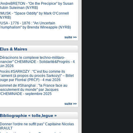
#AndreBRETON - "On the Precipice" by Susan
Rubin Suleiman (NYRB)
#MUSK - "Space Oddity" by Mark O’Connell
(NYRB)
#USA - 1776 - 1876 : "An Uncertain
Triumphalism" by Brenda Wineapple (NYRB)
suite >>
Elus & Maires
"Déracinons le complexe techno-militaro-
financier" CHEMINADE - Solidarité&Progrès - 4
juin 2026
Procès #SARKOZY : "C’est fou comme ils
’aiment (à propos du procès Sarkozy)" – Billet
rouge par Floréal (PRCF) - 4 mai 2026
Sommet de #Shanghai : "la France face au
basculement du monde" par Jacques
#CHEMINADE - septembre 2025
suite >>
Bibliographie « tolle,legue »
Donner l'ordre ne suffit pas" Capitaine Nicolas
BRAULT