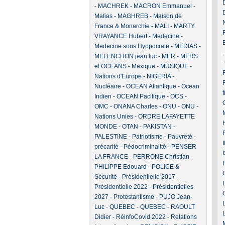
-
MACHREK
-
MACRON Emmanuel
-
Mafias
-
MAGHREB
-
Maison de
France & Monarchie
-
MALI
-
MARTY
VRAYANCE Hubert
-
Medecine
-
Medecine sous Hyppocrate
-
MEDIAS
-
MELENCHON jean luc
-
MER
-
MERS
et OCEANS
-
Mexique
-
MUSIQUE
-
F
Nations d'Europe
-
NIGERIA
-
Nucléaire
-
OCEAN Atlantique
-
Ocean
Indien
-
OCEAN Pacifique
-
OCS
-
OMC
-
ONANA Charles
-
ONU
-
ONU -
Nations Unies
-
ORDRE LAFAYETTE
MONDE
-
OTAN
-
PAKISTAN
-
PALESTINE
-
Patriotisme
-
Pauvreté -
précarité
-
Pédocriminalité
-
PENSER
LA FRANCE
-
PERRONE Christian
-
PHILIPPE Edouard
-
POLICE &
Sécurité
-
Présidentielle 2017
-
Présidentielle 2022
-
Présidentielles
2027
-
Protestantisme
-
PUJO Jean-
Luc
-
QUEBEC
-
QUEBEC
-
RAOULT
Didier
-
RéinfoCovid 2022
-
Relations