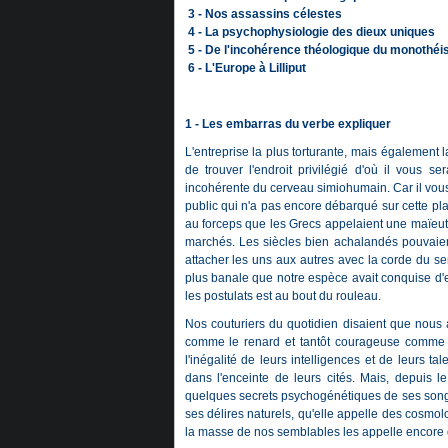
3 - Nos assassins célestes
4 - La psychophysiologie des dieux uniques
5 - De l'incohérence théologique du monothé
6 - L'Europe à Lilliput
1 -
Les embarras du verbe expliquer
L'entreprise la plus torturante, mais également 
de trouver l'endroit privilégié d'où il vous s
incohérente du cerveau simiohumain. Car il vous
public qui n'a pas encore débarqué sur cette pl
au forceps que les Grecs appelaient une maïeut
marchés. Les siècles bien achalandés pouvaien
attacher les uns aux autres avec la corde du s
plus banale que notre espèce avait conquise d'e
les postulats est au bout du rouleau.
Nos couturiers du quotidien disaient que nous 
comme le renard et tantôt courageuse comme le
l'inégalité de leurs intelligences et de leurs tal
dans l'enceinte de leurs cités. Mais, depuis 
quelques secrets psychogénétiques de ses songes
ses délires naturels, qu'elle appelle des cosmo
la masse de nos semblables les appelle encore d