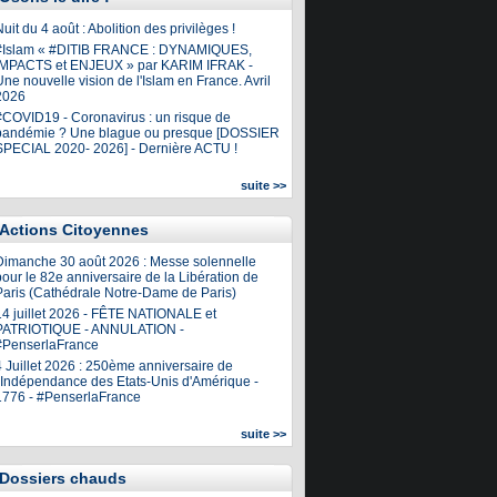
uit du 4 août : Abolition des privilèges !
#Islam « #DITIB FRANCE : DYNAMIQUES,
IMPACTS et ENJEUX » par KARIM IFRAK -
ne nouvelle vision de l'Islam en France. Avril
2026
#COVID19 - Coronavirus : un risque de
pandémie ? Une blague ou presque [DOSSIER
SPECIAL 2020- 2026] - Dernière ACTU !
suite >>
Actions Citoyennes
Dimanche 30 août 2026 : Messe solennelle
our le 82e anniversaire de la Libération de
Paris (Cathédrale Notre-Dame de Paris)
14 juillet 2026 - FÊTE NATIONALE et
PATRIOTIQUE - ANNULATION -
#PenserlaFrance
4 Juillet 2026 : 250ème anniversaire de
l'Indépendance des Etats-Unis d'Amérique -
1776 - #PenserlaFrance
suite >>
Dossiers chauds