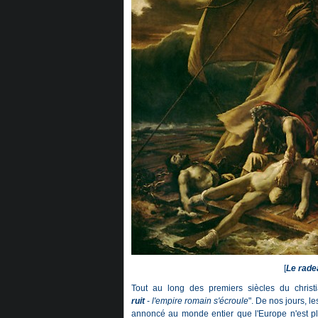
[
Le rade
Tout au long des premiers siècles du christia
ruit
-
l'empire romain s'écroule
". De nos jours, l
annoncé au monde entier que l'Europe n'est pl