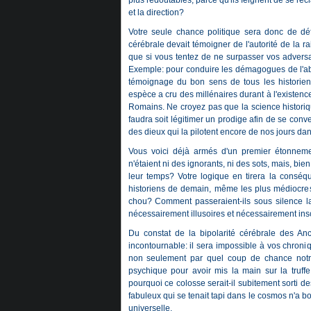
plus redoutables, parce qu'ils feignent de se réc
et la direction?
Votre seule chance politique sera donc de défe
cérébrale devait témoigner de l'autorité de la ra
que si vous tentez de ne surpasser vos adversa
Exemple: pour conduire les démagogues de l'abso
témoignage du bon sens de tous les historie
espèce a cru des millénaires durant à l'existen
Romains. Ne croyez pas que la science historiqu
faudra soit légitimer un prodige afin de se conve
des dieux qui la pilotent encore de nos jours dans
Vous voici déjà armés d'un premier étonnement
n'étaient ni des ignorants, ni des sots, mais, bie
leur temps? Votre logique en tirera la conséq
historiens de demain, même les plus médiocres, 
chou? Comment passeraient-ils sous silence la
nécessairement illusoires et nécessairement ins
Du constat de la bipolarité cérébrale des An
incontournable: il sera impossible à vos chron
non seulement par quel coup de chance notr
psychique pour avoir mis la main sur la truffe
pourquoi ce colosse serait-il subitement sorti d
fabuleux qui se tenait tapi dans le cosmos n'a b
universelle.