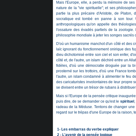
Mais l'Europe, elle, a perdu la mémoire de ses 
nature de la "vie spirituelle"; et ses philosop
partie la plus précaire d'Aristote, de Platon
socratique est tombé en panne à son tour. 
anthropologiques qu'on appelle des théologies
l'ossature des évadés partiels de la zoologie. 
philosophie mondiale à jeter les songes sacrés 
D'où un humanisme manchot d'un côté et des croy
laïc ignorant du fonctionnement onirique des fuy
dieu dichotomisé entre son ciel et son enfer, d'o
côté et, de l'autre, un islam déchiré entre un Al
fidèles, d'où une démocratie droguée par la bi-
prosterné sur les trottoirs, d'où une France tom
l'autre, un islam condamné à alimenter le feu de 
des caricaturistes involontaires de leur propre s
se divisent entre un trésor de rubans à distribuer 
Mais si l'Europe de la pensée critique inaugurée 
puis dire, de se demander ce qu'est le
spirituel
,
radeau de la Méduse. Tentons de changer une ci
regard sur le trépas d'une Europe de la raison, t
1-
Les embarras du verbe expliquer
2 - L'avenir de la pensée logique