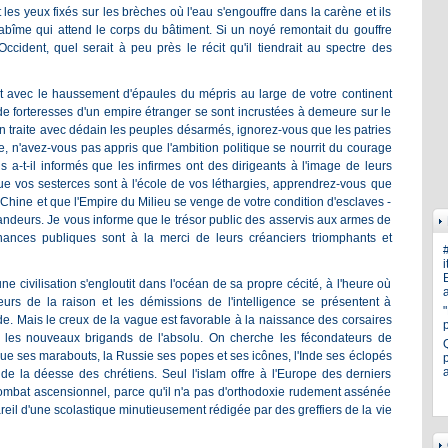
les yeux fixés sur les brèches où l'eau s'engouffre dans la carène et ils
'abîme qui attend le corps du bâtiment. Si un noyé remontait du gouffre
Occident, quel serait à peu près le récit qu'il tiendrait au spectre des
t avec le haussement d'épaules du mépris au large de votre continent
e forteresses d'un empire étranger se sont incrustées à demeure sur le
on traite avec dédain les peuples désarmés, ignorez-vous que les patries
e, n'avez-vous pas appris que l'ambition politique se nourrit du courage
 a-t-il informés que les infirmes ont des dirigeants à l'image de leurs
ue vos sesterces sont à l'école de vos léthargies, apprendrez-vous que
a Chine et que l'Empire du Milieu se venge de votre condition d'esclaves -
ndeurs. Je vous informe que le trésor public des asservis aux armes de
nances publiques sont à la merci de leurs créanciers triomphants et
i
E
ne civilisation s'engloutit dans l'océan de sa propre cécité, à l'heure où
a
eurs de la raison et les démissions de l'intelligence se présentent à
e. Mais le creux de la vague est favorable à la naissance des corsaires
ent les nouveaux brigands de l'absolu. On cherche les fécondateurs de
que ses marabouts, la Russie ses popes et ses icônes, l'Inde ses éclopés
p
e la déesse des chrétiens. Seul l'islam offre à l'Europe des derniers
ombat ascensionnel, parce qu'il n'a pas d'orthodoxie rudement assénée
reil d'une scolastique minutieusement rédigée par des greffiers de la vie