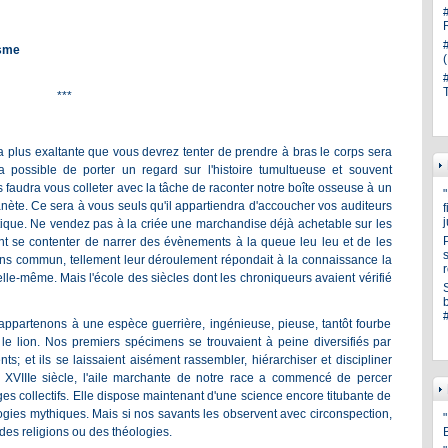
isme
***
la plus exaltante que vous devrez tenter de prendre à bras le corps sera
era possible de porter un regard sur l'histoire tumultueuse et souvent
 faudra vous colleter avec la tâche de raconter notre boîte osseuse à un
anète. Ce sera à vous seuls qu'il appartiendra d'accoucher vos auditeurs
ique. Ne vendez pas à la criée une marchandise déjà achetable sur les
t se contenter de narrer des évènements à la queue leu leu et de les
s
ens commun, tellement leur déroulement répondait à la connaissance la
lle-même. Mais l'école des siècles dont les chroniqueurs avaient vérifié
appartenons à une espèce guerrière, ingénieuse, pieuse, tantôt fourbe
 lion. Nos premiers spécimens se trouvaient à peine diversifiés par
ents; et ils se laissaient aisément rassembler, hiérarchiser et discipliner
le XVIIIe siècle, l'aile marchante de notre race a commencé de percer
 collectifs. Elle dispose maintenant d'une science encore titubante de
logies mythiques. Mais si nos savants les observent avec circonspection,
"
es religions ou des théologies.