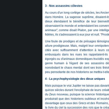
3 - Nos assassins célestes
Au cours d'un long cortège de siècles, les Anciens
dans Homère. La sagesse suprême, disaient-ils,
dieux étendaient le bénéfice de leur bienveill
observaient le monde et entendaient les convers
animaux", comme disait Platon, par une intellig
fidèles, ils s'adressaient à eux jour et nuit. "Pro
Une foule de prodiges et de présages témoigna
allure prodigieuse. Mais, malgré leur omnipotence
cités avec suffisamment d'attention à leurs c
embusqués dans les nues les rappelaient-ils 
égorgés ou d'animaux domestiques trucidés exp
genre humain à l'égard de ses assassins dég
nonobstant le chaos mental dont ses trois théo
peu pensotante de nos historiens se mettra-t-elle
4 - La psychophysiologie des dieux uniques
Mais puisque le vrai Jupiter ne laisse pas davant
quinze siècles durant l'encéphale de leurs créa
du Zeus nouveau, puisque la science historique 
produirait que des historiens oublieux et incoh
davantage que ceux des Grecs et des Romains, ne 
le livre du ciel la succession des rois que le cré