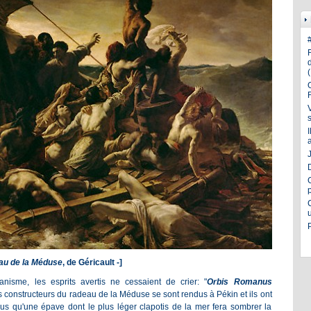
J
au de la Méduse
, de Géricault -]
nisme, les esprits avertis ne cessaient de crier: "
Orbis Romanus
es constructeurs du radeau de la Méduse se sont rendus à Pékin et ils ont
us qu'une épave dont le plus léger clapotis de la mer fera sombrer la