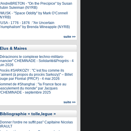
#AndreBRETON - "On the Precipice" by Susan
Rubin Suleiman (NYRB)
#MUSK - "Space Oddity" by Mark O’Connell
(NYRB)
#USA - 1776 - 1876 : "An Uncertain
Triumphalism" by Brenda Wineapple (NYRB)
suite >>
Elus & Maires
"Déracinons le complexe techno-militaro-
financier" CHEMINADE - Solidarité&Progrès - 4
juin 2026
Procès #SARKOZY : "C’est fou comme ils
’aiment (à propos du procès Sarkozy)" – Billet
rouge par Floréal (PRCF) - 4 mai 2026
Sommet de #Shanghai : "la France face au
basculement du monde" par Jacques
#CHEMINADE - septembre 2025
suite >>
Bibliographie « tolle,legue »
Donner l'ordre ne suffit pas" Capitaine Nicolas
BRAULT