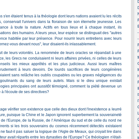
 s'en étaient tenus à la théologie dont leurs nations avaient lu les récits
 conservait l'univers dans la floraison de son éternelle jeunesse. Les
ance à toute la nature. Actifs en tous lieux et à chaque instant, ils
ations des humains. A leurs yeux, leur espèce se distinguait des "autres
ence habitée par leur présence. Pour nourrir leurs entretiens avec leurs
sternez-vous devant nous", leur disaient-ils inlassablement.
F
it de leurs volontés. La renommée de leurs oracles se répandait à une
, les Grecs ne conduisaient ni leurs affaires privées, ni celles de leurs
onseils les mieux apprêtés et les plus judicieux. Aussi leurs maîtres
rudement à leurs devoirs. De lourds sacrifices de leurs congénères
iaient sans relâche les oublis coupables ou les graves négligences du
oulinants du sang de leurs autels. Mais si le dieu unique existait
logies principales ont aussitôt témoigné, comment la piété devenue un
 à l'écoute de ses directives?
age vérifier son existence que celle des dieux dont l'inexistence a leurré
ture, puisque la Chine et le Japon ignorent superbement la souveraineté
de l'Europe, de la Russie, de l' Amérique du sud et de celle du nord ne
érents si les trois souverains du cosmos récemment détectés existaient
faut-il pas saluer la logique de l'Aigle de Meaux, qui croyait lire dans
ateur avait répartis entre les dynasties de l'Europe? Ce théologien n'était-