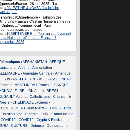
@penserlaFrance - 28 juil. 2025 : "La…
sur
#PALESTINE & #GAZA :"La brèche
Socratique"
ennifer :
#18septembre - Trahison des
Syndicats Français C'est un "Immense théâtre
’Ombres …" comme l'écrit jlPujo ...
#democratiesociale malade…
sur
#10SEPTEMBRE : « Pour un soulèvement
de la Nation » ! #PenserLaFrance - 8
septembre 2025
Thématiques :
AFGHANISTAN
-
AFRIQUE
-
griculture
-
Algérie
-
Alimentation
-
ALLEMAGNE
-
Amérique Centrale
-
Amérique
du Sud
-
ANGLETERRE
-
ASIE
-
ASSELINEAU
François
-
ASSELINEAU François
-
BANQUE
MONDIALE
-
BELLON André
-
BRESIL
-
BUGAULT Valérie
-
Catholicisme
-
Chanson &
Poésie
-
CHEMINADE Jacques
-
CHEVENEMENT Jean Pierre
-
CHINE
-
CHINE
-
Christianisme
-
Cinéma
-
CNR
-
Communisme
-
COVID19
-
COVID19
-
Crypto & Blockchains
-
CUBA
-
CULTURE
-
Défense
-
Demographie
-