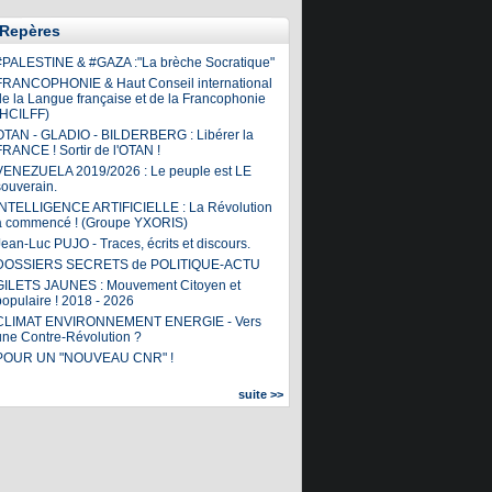
Repères
#PALESTINE & #GAZA :"La brèche Socratique"
FRANCOPHONIE & Haut Conseil international
de la Langue française et de la Francophonie
(HCILFF)
OTAN - GLADIO - BILDERBERG : Libérer la
FRANCE ! Sortir de l'OTAN !
VENEZUELA 2019/2026 : Le peuple est LE
souverain.
INTELLIGENCE ARTIFICIELLE : La Révolution
a commencé ! (Groupe YXORIS)
ean-Luc PUJO - Traces, écrits et discours.
DOSSIERS SECRETS de POLITIQUE-ACTU
GILETS JAUNES : Mouvement Citoyen et
populaire ! 2018 - 2026
CLIMAT ENVIRONNEMENT ENERGIE - Vers
une Contre-Révolution ?
POUR UN "NOUVEAU CNR" !
suite >>