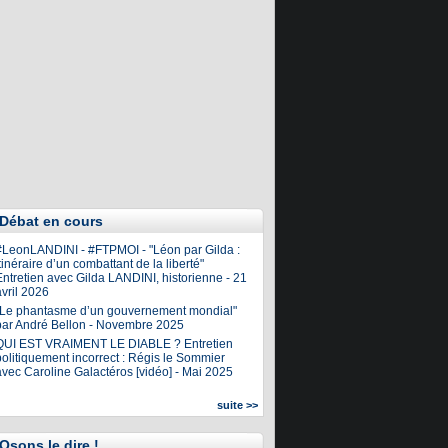
Débat en cours
#LeonLANDINI - #FTPMOI - "Léon par Gilda :
tinéraire d’un combattant de la liberté"
ntretien avec Gilda LANDINI, historienne - 21
vril 2026
"Le phantasme d’un gouvernement mondial"
par André Bellon - Novembre 2025
QUI EST VRAIMENT LE DIABLE ? Entretien
olitiquement incorrect : Régis le Sommier
avec Caroline Galactéros [vidéo] - Mai 2025
suite >>
Osons le dire !