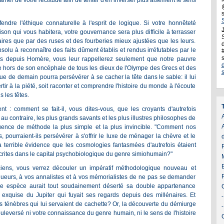
lamer de votre rectitude afin de tenter d'en inverser plus aisément le sens
ndre l'éthique connaturelle à l'esprit de logique. Si votre honnêteté
J
ison qui vous habitera, votre gouvernance sera plus difficile à terrasser
ires que par des ruses et des fourberies mieux ajustées que les leurs.
d
lu à reconnaître des faits dûment établis et rendus irréfutables par le
ns depuis Homère, vous leur rappellerez seulement que notre pauvre
ce hors de son encéphale de tous les dieux de l'Olympe des Grecs et des
e de demain pourra persévérer à se cacher la tête dans le sable: il lui
rtir à la piété, soit raconter et comprendre l'histoire du monde à l'écoute
 les têtes.
 : comment se fait-il, vous dites-vous, que les croyants d'autrefois
A
n au contraire, les plus grands savants et les plus illustres philosophes de
uence de méthode la plus simple et la plus invincible. "Comment nos
pourraient-ils persévérer à s'offrir le luxe de ménager la chèvre et le
 terrible évidence que les cosmologies fantasmées d'autrefois étaient
crites dans le capital psychobiologique du genre simiohumain?"
ciens, vous verrez découler un impératif méthodologique nouveau et
iqueurs, à vos annalistes et à vos mémorialistes de ne pas se demander
e espèce aurait tout soudainement déserté sa double appartenance
 exquise du Jupiter qui fuyait ses regards depuis des millénaires. Et
es ténèbres qui lui servaient de cachette? Or, la découverte du démiurge
ouleversé ni votre connaissance du genre humain, ni le sens de l'histoire