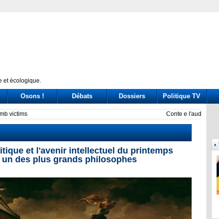
 et écologique.
Osons !
Débats
Dossiers
Politique TV
ssione Covid: tre ore di «arringa» piene di messaggi (a destra e a sinistra)
Prince
itique et l'avenir intellectuel du printemps
 un des plus grands philosophes