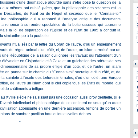
huissiers d'une dogmatique alourdie sans s'être posé la question de la
hes eux-mêmes ont oublié
primo
, que la philosophie des sciences est la
N
, de Descartes, de Kant ou de Hegel et
secundo
que le "Connais-toi"
Une philosophie qui a renoncé à l'analyse critique des documents
U
 a renoncé à se rendre spectatrice de la boîte osseuse qui couronne
Mais la loi de séparation de l'Eglise et de l'Etat de 1905 a conduit la
du simianthrope à la poubelle.
ants ritualisés par la lettre du Coran de l'autre, d'où un enseignement
ards du règne animal d'un côté, et, de l'autre, un islam terrorisé par un
ù une République de la raison qui ignore les travaux qui l'attendent d'un
lah élévatoire en Cisjordanie et à Gaza et un guichetier des prières de ses
dimensionnalité de sa propre effigie d'un côté, et, de l'autre, un islam
bée en panne sur le chemin du "Connais-toi" socratique d'un côté, et, de
p
la sainteté à l'école des tortures infernales, d'où d'un côté, une Europe
ottise, de l'autre un islam dont le ciel copie tous les Etats du monde, qui
et de châtiments à infliger.
au XVIIIe siècle ne saisissait pas une occasion aussi providentielle, si je
 l'avenir intellectuel et philosophique de ce continent ne sera qu'un autre
vilisation agonisante en une dernière ascension, tentons de porter un
entons de sombrer pavillon haut et toutes voiles dehors.
*