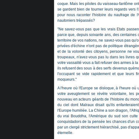
coque. Mais les pilotes du vaisseau-fantôme ont 
se gardent bien de tourner leurs regards vers l
pour nous raconter l'histoire du naufrage de l'
nautoniers trépassés?
"Ne savez-vous pas que les vrais Etats passen
parce que, depuis soixante ans, des centaines d
territoire de vos nations, ne savez-vous pas qu'
privées d'échine n'ont pas de politique étrangèr
et de la volonté des citoyens, personne ne vous
troupeaux, n'avez-vous pas lu dans les livres q
votre vassalité vous a fait refuser des armes à l
ils refusent des sous à des serfs devenus quéma
l'occupant se vide rapidement et que leurs fi
moqueurs."
A l'heure où l'Europe se disloque, à l'heure où u
votre aveuglement se révèle volontaire, les p
nouveau en acteurs géants de l'histoire du mond
du ciel dont Malraux disait qu'ils enfanterai
l'Europe humiliée. La Chine a son dragon, l'Afri
du vrai Bouddha, l'Amérique du sud son culte d
conquistadors de la pensée les chances d'un c
par un clergé strictement hiérarchisé, pas d'appa
éternelle.