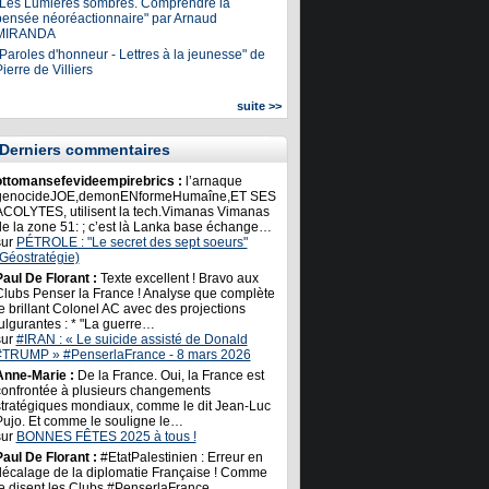
"Les Lumières sombres. Comprendre la
pensée néoréactionnaire" par Arnaud
MIRANDA
Paroles d'honneur - Lettres à la jeunesse" de
ierre de Villiers
suite >>
Derniers commentaires
ottomansefevideempirebrics :
l’arnaque
genocideJOE,demonENformeHumaîne,ET SES
ACOLYTES, utilisent la tech.Vimanas Vimanas
de la zone 51: ; c’est là Lanka base échange…
sur
PÉTROLE : "Le secret des sept soeurs"
(Géostratégie)
Paul De Florant :
Texte excellent ! Bravo aux
Clubs Penser la France ! Analyse que complète
e brillant Colonel AC avec des projections
ulgurantes : * "La guerre…
sur
#IRAN : « Le suicide assisté de Donald
#TRUMP » #PenserlaFrance - 8 mars 2026
Anne-Marie :
De la France. Oui, la France est
confrontée à plusieurs changements
stratégiques mondiaux, comme le dit Jean-Luc
Pujo. Et comme le souligne le…
sur
BONNES FÊTES 2025 à tous !
Paul De Florant :
#EtatPalestinien : Erreur en
décalage de la diplomatie Française ! Comme
le disent les Clubs #PenserlaFrance