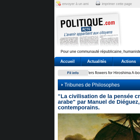
envoyer à un ami
imprimer cette page
Pour une communauté républicaine, humaniste
Accueil
Actualités
Actions
Conte e l'audizione in Commi
Fil info
Tribunes de Philosophes
"La civilisation de la pensée cr
arabe" par Manuel de Diéguez,
contemporains.