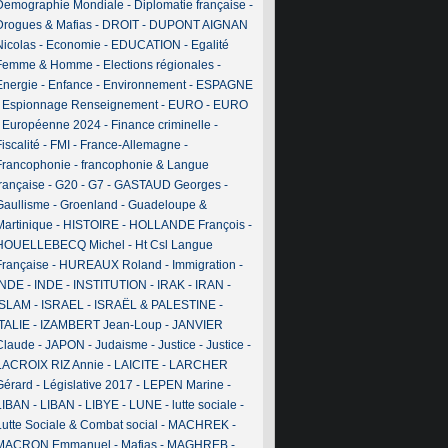
Demographie Mondiale
-
Diplomatie française
-
Drogues & Mafias
-
DROIT
-
DUPONT AIGNAN
Nicolas
-
Economie
-
EDUCATION
-
Egalité
Femme & Homme
-
Elections régionales
-
Energie
-
Enfance
-
Environnement
-
ESPAGNE
-
Espionnage Renseignement
-
EURO
-
EURO
-
Européenne 2024
-
Finance criminelle
-
iscalité
-
FMI
-
France-Allemagne
-
Francophonie
-
francophonie & Langue
française
-
G20
-
G7
-
GASTAUD Georges
-
Gaullisme
-
Groenland
-
Guadeloupe &
Martinique
-
HISTOIRE
-
HOLLANDE François
-
HOUELLEBECQ Michel
-
Ht Csl Langue
Française
-
HUREAUX Roland
-
Immigration
-
INDE
-
INDE
-
INSTITUTION
-
IRAK
-
IRAN
-
ISLAM
-
ISRAEL
-
ISRAËL & PALESTINE
-
ITALIE
-
IZAMBERT Jean-Loup
-
JANVIER
Claude
-
JAPON
-
Judaisme
-
Justice
-
Justice
-
LACROIX RIZ Annie
-
LAICITE
-
LARCHER
Gérard
-
Législative 2017
-
LEPEN Marine
-
LIBAN
-
LIBAN
-
LIBYE
-
LUNE
-
lutte sociale
-
Lutte Sociale & Combat social
-
MACHREK
-
MACRON Emmanuel
-
Mafias
-
MAGHREB
-