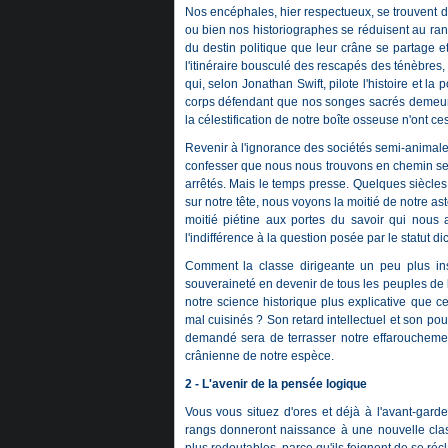
Nos encéphales, hier respectueux, se trouvent do
ou bien nos historiographes se réduisent au ran
du destin politique que leur crâne se partage e
l'itinéraire bousculé des rescapés des ténèbres,
qui, selon Jonathan Swift, pilote l'histoire et 
corps défendant que nos songes sacrés demeure
la célestification de notre boîte osseuse n'ont c
Revenir à l'ignorance des sociétés semi-animales ser
confesser que nous nous trouvons en chemin se
arrêtés. Mais le temps presse. Quelques siècles
sur notre tête, nous voyons la moitié de notre as
moitié piétine aux portes du savoir qui nous
l'indifférence à la question posée par le statut
Comment la classe dirigeante un peu plus inst
souveraineté en devenir de tous les peuples de la
notre science historique plus explicative que ce
mal cuisinés ? Son retard intellectuel et son pou
demandé sera de terrasser notre effarouchement 
crânienne de notre espèce.
2 - L'avenir de la pensée logique
Vous vous situez d'ores et déjà à l'avant-ga
rangs donneront naissance à une nouvelle clas