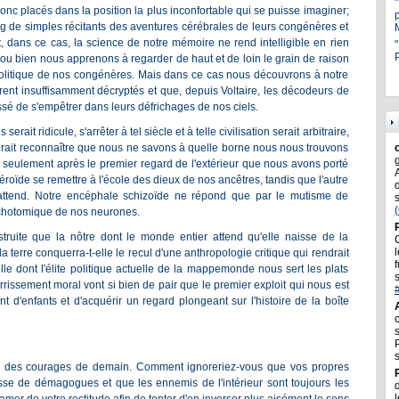
nc placés dans la position la plus inconfortable qui se puisse imaginer;
g de simples récitants des aventures cérébrales de leurs congénères et
t, dans ce cas, la science de notre mémoire ne rend intelligible en rien
"
P
 ou bien nous apprenons à regarder de haut et de loin le grain de raison
la politique de nos congénères. Mais dans ce cas nous découvrons à notre
nt insuffisamment décryptés et que, depuis Voltaire, les décodeurs de
essé de s'empêtrer dans leurs défrichages de nos ciels.
ait ridicule, s'arrêter à tel siècle et à telle civilisation serait arbitraire,
rait reconnaître que nous ne savons à quelle borne nous nous trouvons
 seulement après le premier regard de l'extérieur que nous avons porté
téroïde se remettre à l'école des dieux de nos ancêtres, tandis que l'autre
 attend. Notre encéphale schizoïde ne répond que par le mutisme de
 dichotomique de nos neurones.
ruite que la nôtre dont le monde entier attend qu'elle naisse de la
l
 terre conquerra-t-elle le recul d'une anthropologie critique qui rendrait
f
lle dont l'élite politique actuelle de la mappemonde nous sert les plats
rrissement moral vont si bien de pair que le premier exploit qui nous est
d'enfants et d'acquérir un regard plongeant sur l'histoire de la boîte
rde des courages de demain. Comment ignoreriez-vous que vos propres
se de démagogues et que les ennemis de l'intérieur sont toujours les