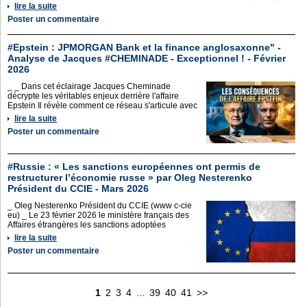
lire la suite
Poster un commentaire
#Epstein : JPMORGAN Bank et la finance anglosaxonne" -
Analyse de Jacques #CHEMINADE - Exceptionnel ! - Février
2026
_ _ Dans cet éclairage Jacques Cheminade
décrypte les véritables enjeux derrière l'affaire
Epstein Il révèle comment ce réseau s'articule avec
lire la suite
Poster un commentaire
#Russie : « Les sanctions européennes ont permis de
restructurer l’économie russe » par Oleg Nesterenko
Président du CCIE - Mars 2026
_ Oleg Nesterenko Président du CCIE (www c-cie
eu) _ Le 23 février 2026 le ministère français des
Affaires étrangères les sanctions adoptées
lire la suite
Poster un commentaire
1
2
3
4
...
39
40
41
>>