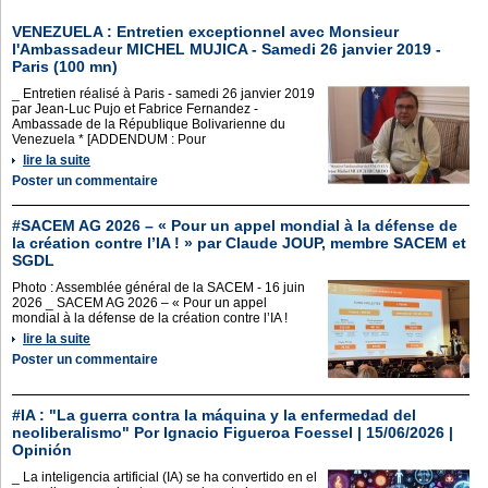
VENEZUELA : Entretien exceptionnel avec Monsieur
l'Ambassadeur MICHEL MUJICA - Samedi 26 janvier 2019 -
Paris (100 mn)
_ Entretien réalisé à Paris - samedi 26 janvier 2019
par Jean-Luc Pujo et Fabrice Fernandez -
Ambassade de la République Bolivarienne du
Venezuela * [ADDENDUM : Pour
lire la suite
Poster un commentaire
#SACEM AG 2026 – « Pour un appel mondial à la défense de
la création contre l’IA ! » par Claude JOUP, membre SACEM et
SGDL
Photo : Assemblée général de la SACEM - 16 juin
2026 _ SACEM AG 2026 – « Pour un appel
mondial à la défense de la création contre l’IA !
lire la suite
Poster un commentaire
#IA : "La guerra contra la máquina y la enfermedad del
neoliberalismo" Por Ignacio Figueroa Foessel | 15/06/2026 |
Opinión
_ La inteligencia artificial (IA) se ha convertido en el