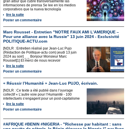
gran albur que cubre transversalmente las
informaciones de prensa Se lee en los medios
corporativos que la nueva tecnología
lire la suite
Poster un commentaire
Marc Rousset - Entretien "NOTRE FAUX AMI L’AMERIQUE –
Pour une alliance avec la Russie" 13 juin 2024 - Exclusivité
POLITIQUE-ACTU.com
[NDLR : Entretien réalisé par Jean-Luc Pujo
(Rédaction de Politique-actu com) jeudi 13 juin
2024 au soir] _ _ Bonjour Monsieur Marc
Rousset[1] Et merci de nous recevoir
lire la suite
Poster un commentaire
« Réussir l’Humanité » Jean-Luc PUJO, écrivain.
[NDLR : Ce texte a été publié dans l’ouvrage
collectif « L’autre voie pour l’Humanité - 100
intellectuels s’engagent pour un post-capitalisme
lire la suite
Poster un commentaire
#AFRIQUE #BENIN #NIGERIA - "Richesse par habitant : sans
une goutte de pétrole, le Bénin dépasse le Nigeria !" par Ilyes