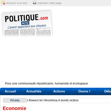
envoyer à un ami
imprimer cette page
Pour une communauté républicaine, humaniste et écologique.
Accueil
Actualités
Actions
Osons !
Déb
Conte e l'audizione in Commissione Covid: tre ore di «arring
Fil info
Economie