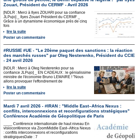
Zouari, Président du CERMF - Avril 2026
[NDLR : Merci à Ilyes ZOUARI pour sa confiance
JLPujo] _ Ilyes Zouari Président du CERMF _
Grâce à un dynamisme économique près de cinq
fois
lire la suite
Poster un commentaire
#RUSSIE #UE - "Le 20ème paquet des sanctions : la réaction
des marchés russes" par Oleg Nesterenko, Président du CCIE
- 24 avril 2026
[NDLR : Merci à Oleg Nesterenko pour sa
confiance JLPujo] _ EN CADEAUX : le génialissime
ministre de l'économie Bruno LEMAIRE ! "Nous
allons provoquer l'effondrement de
lire la suite
Poster un commentaire
Mardi 7 avril 2026 - #IRAN : "Middle East–Africa Nexus :
conflits, interconnexions et reconfigurations stratégiques"
Conférence Académie de Géopolitique de Paris
____ Conférence internationale de haut niveau En
visioconférence via ZoomMiddle East–Africa Nexus
: conflits interconnexions et reconfigurations
stratégiquesDate : 7