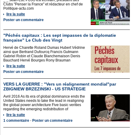
_ _ Jean-Luc PUJO est écrivain, président des
Clubs "Penser la France" et rédacteur en chef de
Politique-actu.com
lire la suite
Poster un commentaire
"Péchés capitaux : Les sept impasses de la diplomatie
française" Le Club des Vingt
Hervé de Charette Roland Dumas Hubert Védrine
ainsi que Bertrand Dufourcq Francis Gutmann
Gabriel Robin et Claude Blanchemaison Denis
Bauchard Hervé Bourges Rony Brauman
lire la suite
Poster un commentaire
VERS LA GUERRE : "Vers un réalignement mondial"par
ZBIGNIEW BRZEZINSKI - US STRATEGIE
Avril 2016 As its era of global dominance ends the
United States needs to take the lead in realigning
the global power architecture Five basic verities
regarding the emerging redistribution of
lire la suite
1 commentaire
-
Poster un commentaire