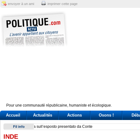
envoyer à un ami
imprimer cette page
Pour une communauté républicaine, humaniste et écologique.
Accueil
Actualités
Actions
Osons !
Déb
Scontro su Schengen, tensioni nel governo. Passa la linea 
Fil info
INDE