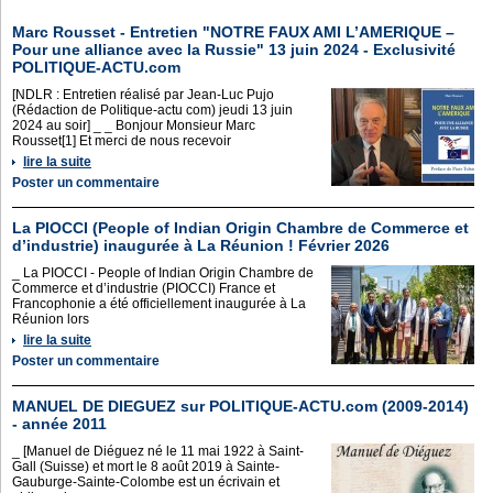
Marc Rousset - Entretien "NOTRE FAUX AMI L’AMERIQUE –
Pour une alliance avec la Russie" 13 juin 2024 - Exclusivité
POLITIQUE-ACTU.com
[NDLR : Entretien réalisé par Jean-Luc Pujo
(Rédaction de Politique-actu com) jeudi 13 juin
2024 au soir] _ _ Bonjour Monsieur Marc
Rousset[1] Et merci de nous recevoir
lire la suite
Poster un commentaire
La PIOCCI (People of Indian Origin Chambre de Commerce et
d’industrie) inaugurée à La Réunion ! Février 2026
_ La PIOCCI - People of Indian Origin Chambre de
Commerce et d’industrie (PIOCCI) France et
Francophonie a été officiellement inaugurée à La
Réunion lors
lire la suite
Poster un commentaire
MANUEL DE DIEGUEZ sur POLITIQUE-ACTU.com (2009-2014)
- année 2011
_ [Manuel de Diéguez né le 11 mai 1922 à Saint-
Gall (Suisse) et mort le 8 août 2019 à Sainte-
Gauburge-Sainte-Colombe est un écrivain et