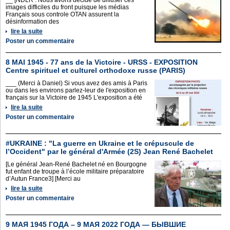
__ [NDLR : Nous avons décidé de diffuser ces
images difficiles du front puisque les médias
Français sous controle OTAN assurent la
désinformation des
lire la suite
Poster un commentaire
8 MAI 1945 - 77 ans de la Victoire - URSS - EXPOSITION
Centre spirituel et culturel orthodoxe russe (PARIS)
___ (Merci à Daniel) Si vous avez des amis à Paris
ou dans les environs parlez-leur de l'exposition en
français sur la Victoire de 1945 L'exposition a été
lire la suite
Poster un commentaire
#UKRAINE : "La guerre en Ukraine et le crépuscule de
l’Occident" par le général d'Armée (2S) Jean René Bachelet
[Le général Jean-René Bachelet né en Bourgogne
fut enfant de troupe à l’école militaire préparatoire
d’Autun France3] [Merci au
lire la suite
Poster un commentaire
9 МАЯ 1945 ГОДА – 9 МАЯ 2022 ГОДА — БЫВШИЕ