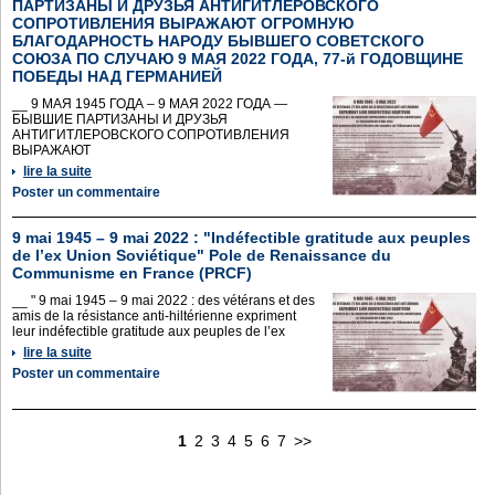
ПАРТИЗАНЫ И ДРУЗЬЯ АНТИГИТЛЕРОВСКОГО
СОПРОТИВЛЕНИЯ ВЫРАЖАЮТ ОГРОМНУЮ
БЛАГОДАРНОСТЬ НАРОДУ БЫВШЕГО СОВЕТСКОГО
СОЮЗА ПО СЛУЧАЮ 9 МАЯ 2022 ГОДА, 77-й ГОДОВЩИНЕ
ПОБЕДЫ НАД ГЕРМАНИЕЙ
__ 9 МАЯ 1945 ГОДА – 9 МАЯ 2022 ГОДА —
БЫВШИЕ ПАРТИЗАНЫ И ДРУЗЬЯ
АНТИГИТЛЕРОВСКОГО СОПРОТИВЛЕНИЯ
ВЫРАЖАЮТ
lire la suite
Poster un commentaire
9 mai 1945 – 9 mai 2022 : "Indéfectible gratitude aux peuples
de l’ex Union Soviétique" Pole de Renaissance du
Communisme en France (PRCF)
__ " 9 mai 1945 – 9 mai 2022 : des vétérans et des
amis de la résistance anti-hiltérienne expriment
leur indéfectible gratitude aux peuples de l’ex
lire la suite
Poster un commentaire
1
2
3
4
5
6
7
>>