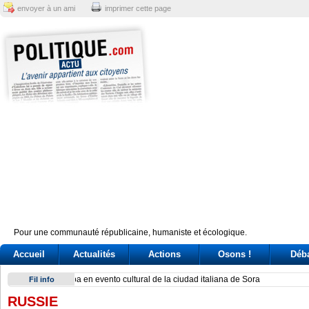
envoyer à un ami
imprimer cette page
Pour une communauté républicaine, humaniste et écologique.
Accueil
Actualités
Actions
Osons !
Déb
Fidan afirma que mayor temor de Israel es aislamiento inter
Fil info
RUSSIE