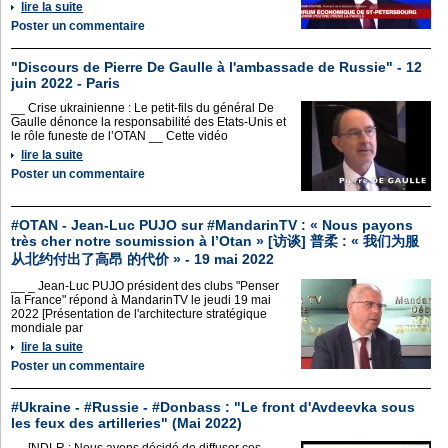
lire la suite
Poster un commentaire
"Discours de Pierre De Gaulle à l'ambassade de Russie" - 12
juin 2022 - Paris
__ Crise ukrainienne : Le petit-fils du général De
Gaulle dénonce la responsabilité des Etats-Unis et
le rôle funeste de l’OTAN __ Cette vidéo
lire la suite
Poster un commentaire
#OTAN - Jean-Luc PUJO sur #MandarinTV : « Nous payons
très cher notre soumission à l’Otan » [访谈] 普柔 : « 我们为服
从北约付出了高昂 的代价 » - 19 mai 2022
__ _ Jean-Luc PUJO président des clubs "Penser
la France" répond à MandarinTV le jeudi 19 mai
2022 [Présentation de l'architecture stratégique
mondiale par
lire la suite
Poster un commentaire
#Ukraine - #Russie - #Donbass : "Le front d'Avdeevka sous
les feux des artilleries" (Mai 2022)