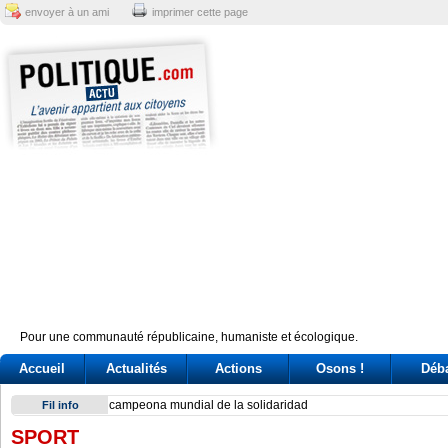
envoyer à un ami
imprimer cette page
Pour une communauté républicaine, humaniste et écologique.
Accueil
Actualités
Actions
Osons !
Déb
Exodus: West Bank hardships drive out Palestinian Christian
Fil info
SPORT