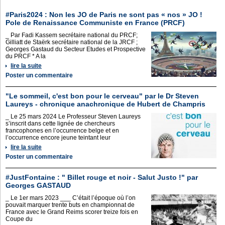
#Paris2024 : Non les JO de Paris ne sont pas « nos » JO !
Pole de Renaissance Communiste en France (PRCF)
_ Par Fadi Kassem secrétaire national du PRCF;
Gilliatt de Staërk secrétaire national de la JRCF ;
Georges Gastaud du Secteur Etudes et Prospective
du PRCF * A la
lire la suite
Poster un commentaire
"Le sommeil, c'est bon pour le cerveau" par le Dr Steven
Laureys - chronique anachronique de Hubert de Champris
_ Le 25 mars 2024 Le Professeur Steven Laureys
s’inscrit dans cette lignée de chercheurs
francophones en l’occurrence belge et en
l’occurrence encore jeune teintant leur
lire la suite
Poster un commentaire
#JustFontaine : " Billet rouge et noir - Salut Justo !" par
Georges GASTAUD
_ Le 1er mars 2023 ___ C’était l’époque où l’on
pouvait marquer trente buts en championnat de
France avec le Grand Reims scorer treize fois en
Coupe du