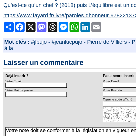
Qu’est-ce qu’un chef ? (2018) puis L’équilibre est un c
https://www.fayard.fr/livre/paroles-dhonneur-9782213
Partager
Facebook
X
Mastodon
Threads
Messenger
WhatsApp
LinkedIn
Email
Mot clés :
#jlpujo
-
#jeanlucpujo
-
Pierre de Villiers
-
P
à la
Laisser un commentaire
Déjà inscrit ?
Pas encore inscrit 
Votre Email
Votre Email
Votre Mot de passe
Votre Pseudo
Taper le code affiché