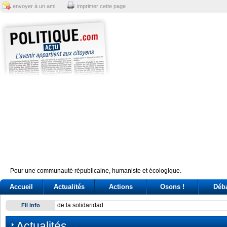
envoyer à un ami
imprimer cette page
Pour une communauté républicaine, humaniste et écologique.
Accueil
Actualités
Actions
Osons !
Déb
Exodus: West Bank hardships drive out Palestinian Christian
Fil info
Actualités