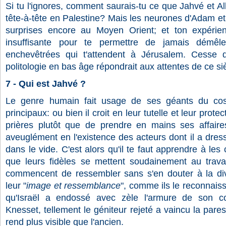
Si tu l'ignores, comment saurais-tu ce que Jahvé et Al
tête-à-tête en Palestine? Mais les neurones d'Adam et 
surprises encore au Moyen Orient; et ton expérienc
insuffisante pour te permettre de jamais démêler
enchevêtrées qui t'attendent à Jérusalem. Cesse 
politologie en bas âge répondrait aux attentes de ce si
7 - Qui est Jahvé ?
Le genre humain fait usage de ses géants du co
principaux: ou bien il croit en leur tutelle et leur prote
prières plutôt que de prendre en mains ses affaires
aveuglément en l'existence des acteurs dont il a dress
dans le vide. C'est alors qu'il te faut apprendre à le
que leurs fidèles se mettent soudainement au travail
commencent de ressembler sans s'en douter à la divi
leur "
image et ressemblance
", comme ils le reconnais
qu'Israël a endossé avec zèle l'armure de son co
Knesset, tellement le géniteur rejeté a vaincu la pare
rend plus visible que l'ancien.