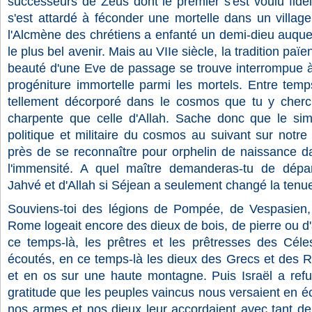
successeurs de Zeus dont le premier s'est voulu fidèle
s'est attardé à féconder une mortelle dans un villag
l'Alcmène des chrétiens a enfanté un demi-dieu auque
le plus bel avenir. Mais au VIIe siècle, la tradition paï
beauté d'une Eve de passage se trouve interrompue à
progéniture immortelle parmi les mortels. Entre temp
tellement décorporé dans le cosmos que tu y cherc
charpente que celle d'Allah. Sache donc que le sim
politique et militaire du cosmos au suivant sur notre 
près de se reconnaître pour orphelin de naissance da
l'immensité. A quel maître demanderas-tu de dépa
Jahvé et d'Allah si Séjean a seulement changé la tenu
Souviens-toi des légions de Pompée, de Vespasien, 
Rome logeait encore des dieux de bois, de pierre ou d'
ce temps-là, les prêtres et les prêtresses des Céle
écoutés, en ce temps-là les dieux des Grecs et des 
et en os sur une haute montagne. Puis Israël a refus
gratitude que les peuples vaincus nous versaient en é
nos armes et nos dieux leur accordaient avec tant de