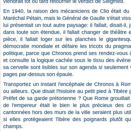
viendrait tôt ou tard retourner le verdict de Siegfried.
En 1940, la raison des mécaniciens de Clio était du 
Maréchal Pétain, mais le Général de Gaulle s'était viss
lui présentait un tout autre paysage: il fallait, disait-il
dans toute son étendue, il fallait changer de théâtre e
pièce, il fallait loger sur les planches le gigantesq
démocratie mondiale et défaire les tricots du pragma
politique, parce que Chronos prend ses rendez-vous à
et consulte la logique cachée sous le tissu des évène
sa cervelle sont lisibles sur son agenda si seulement 
pages par-dessus son épaule.
Transportez un instant l'encéphale de Chronos à Rom
ou ailleurs. Que disait l'histoire au petit pied à Tibèr
Préfet de sa garde prétorienne ? Que Rome grouillait
de l'empereur était le bien le plus précieux des c
cantonnées hors des murs de la ville seraient plus util
si elles protégeaient Tibère des poignards plutôt 
champs.