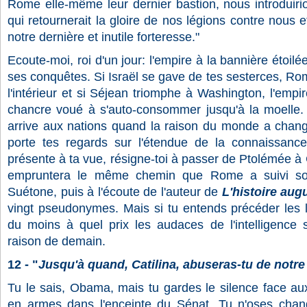
Rome elle-même leur dernier bastion, nous introduiri
qui retournerait la gloire de nos légions contre nous e
notre dernière et inutile forteresse."
Ecoute-moi, roi d'un jour: l'empire à la bannière étoil
ses conquêtes. Si Israël se gave de tes sesterces, R
l'intérieur et si Séjean triomphe à Washington, l'emp
chancre voué à s'auto-consommer jusqu'à la moelle.
arrive aux nations quand la raison du monde a changé
porte tes regards sur l'étendue de la connaissan
présente à ta vue, résigne-toi à passer de Ptolémée à 
empruntera le même chemin que Rome a suivi sou
Suétone, puis à l'écoute de l'auteur de
L'histoire aug
vingt pseudonymes. Mais si tu entends précéder les
du moins à quel prix les audaces de l'intelligence 
raison de demain.
12 - "
Jusqu'à quand, Catilina, abuseras-tu de notre
Tu le sais, Obama, mais tu gardes le silence face aux
en armes dans l'enceinte du Sénat. Tu n'oses chang