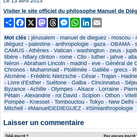
Le 13 avril 2013
Visiter le site officiel du philosophe Manuel de Dié
Partager
Facebook
X
Mastodon
Threads
Messenger
WhatsApp
LinkedIn
Email
Mot clés :
jérusalem
-
manuel de dieguez
-
moscou
-
diéguez
-
palestine
-
anthropologie
-
gaza
-
OBAMA
-
CAMUS
-
Athènes
-
Vatican
-
washington
-
zeus
-
jupit
tibère
-
hillary clinton
-
rome
-
Clio
-
luther
-
jahve
-
all
Néron
-
Abraham Lincoln
-
madrid
-
eve
-
Général de 
Chronos
-
Muhammad
-
Ptolémée
-
Galilée
-
grecs
-
R
Alcmène
-
Frédéric Nietzsche
-
César
-
Trajan
-
Hadri
-
Livre d’Esther
-
Suétone
-
Galba
-
Cincinnatus
-
Séje
Byzance
-
Achille
-
Olympes
-
Alsace
-
Lorraine
-
Pierr
Pétain
-
Alexandrie
-
roi David
-
Scipion
-
Othon
-
Vitel
Pompée
-
Knesset
-
Tombouctou
-
Tokyo
-
New Delhi
Mitchell
-
#ManuelDEDIEGUEZ
-
#Simianthropologie
Laisser un commentaire
Déjà inscrit ?
Pas encore inscrit 