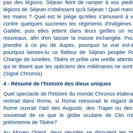
pas des légions. Séjean feint de ramper à vos pie
légions de Séjean n'obéissent qu'à Séjean ! Quel marc
les mains ? Quel est le piège qu'elles s'amusent à v
contre quelques sucreries les régiments d'indigènes 
Galilée, puis elles jettent dans leurs geôles un n
nouveaux, afin d'en laisser la masse inchangée.
Pou
prendre à ce jeu de dupes, pourquoi ta vue est-e
pourquoi laisses-tu ce flatteur de Séjean peupler R
Change de lunettes, Tibère et prête une oreille attent
qui te disent que les opticiens des millénaires ne sont
(Signé Chronos)
4 - Résumé de l'histoire des dieux uniques
Quel spectacle de l'histoire du monde Chronos étalera
rentrait dans Rome, si Rome retrouvait le regard d
Rome ouvrait l'œil des Auguste, des Trajan ou de
souvenait de ce que le globe oculaire de Clio n'
prétorienne de Tibère?
Au Moyen Orient, deux peuples se disputent les