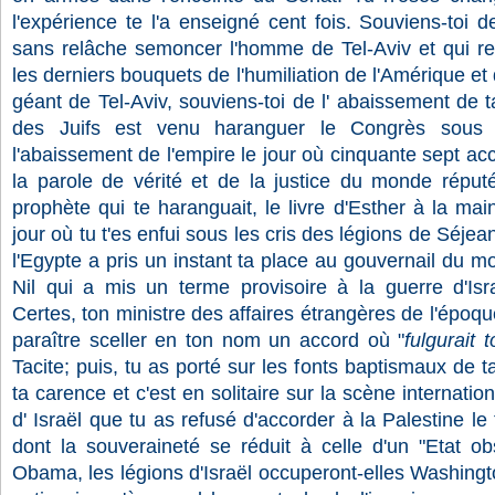
l'expérience te l'a enseigné cent fois. Souviens-toi d
sans relâche semoncer l'homme de Tel-Aviv et qui re
les derniers bouquets de l'humiliation de l'Amérique et
géant de Tel-Aviv, souviens-toi de l' abaissement de t
des Juifs est venu haranguer le Congrès sous t
l'abaissement de l'empire le jour où cinquante sept ac
la parole de vérité et de la justice du monde répu
prophète qui te haranguait, le livre d'Esther à la mai
jour où tu t'es enfui sous les cris des légions de Séjea
l'Egypte a pris un instant ta place au gouvernail du mo
Nil qui a mis un terme provisoire à la guerre d'Is
Certes, ton ministre des affaires étrangères de l'époque
paraître sceller en ton nom un accord où "
fulgurait
Tacite; puis, tu as porté sur les fonts baptismaux de t
ta carence et c'est en solitaire sur la scène internati
d' Israël que tu as refusé d'accorder à la Palestine le 
dont la souveraineté se réduit à celle d'un "Etat ob
Obama, les légions d'Israël occuperont-elles Washing