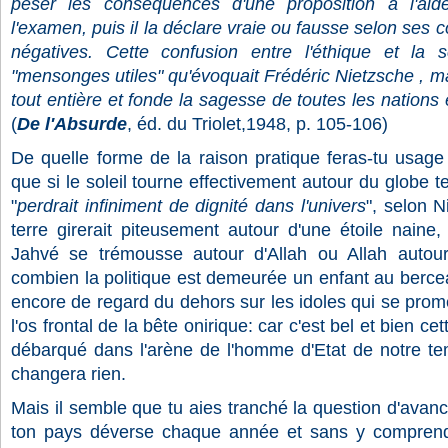
peser les conséquences d'une proposition à l'aide
l'examen, puis il la déclare vraie ou fausse selon se
négatives. Cette confusion entre l'éthique et la
"mensonges utiles" qu'évoquait Frédéric Nietzsche , mais
tout entière et fonde la sagesse de toutes les nation
(
De l'Absurde
, éd. du Triolet,1948, p. 105-106)
De quelle forme de la raison pratique feras-tu usa
que si le soleil tourne effectivement autour du globe t
"
perdrait infiniment de dignité dans l'univers
", selon N
terre girerait piteusement autour d'une étoile naine,
Jahvé se trémousse autour d'Allah ou Allah autou
combien la politique est demeurée un enfant au bercea
encore de regard du dehors sur les idoles qui se pro
l'os frontal de la bête onirique: car c'est bel et bien cet
débarqué dans l'arène de l'homme d'Etat de notre tem
changera rien.
Mais il semble que tu aies tranché la question d'ava
ton pays déverse chaque année et sans y comprendr