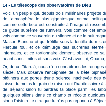
14 - Le télescope des observatoires de Dieu
Voici un peuple qui, depuis trois millénaires projette 
de l'atmosphère le plus gigantesque animal politiq
comme cette bête est construite à l'image et ressemb
ce guide suprême de l'univers, vois comme cet empe
vois comme ce souverain du silence et de la nuit regar
Maison Blanche et qui frétille sous la lentille du micro
Hercule fou, et ce démiurge des sucreries éternell
infernales, et ce tortionnaire dément, observe ce s
néant sans limites et sans voix. C'est avec lui, Obama, 
Or, de ce Titan-là, nous n'en connaîtrons les rouages 
siècle. Mais observe l'encéphale de la bête biphasée
piétinera aux portes d'une science inachevée des 
laisse du moins le grain de raison qui t'habite suivre à l
de Séjean; sinon tu perdras ta place parmi les lab
quelques sillons dans ce champ et récolte quelques
sinon l'histoire te dira que tu n'as pas répondu à Séjea