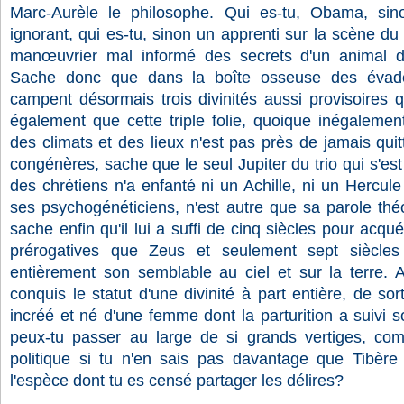
Marc-Aurèle le philosophe. Qui es-tu, Obama, sinon
ignorant, qui es-tu, sinon un apprenti sur la scène du
manœuvrier mal informé des secrets d'un animal d
Sache donc que dans la boîte osseuse des évadé
campent désormais trois divinités aussi provisoires 
également que cette triple folie, quoique inégalemen
des climats et des lieux n'est pas près de jamais quit
congénères, sache que le seul Jupiter du trio qui s'es
des chrétiens n'a enfanté ni un Achille, ni un Hercul
ses psychogénéticiens, n'est autre que sa parole thé
sache enfin qu'il lui a suffi de cinq siècles pour acq
prérogatives que Zeus et seulement sept siècle
entièrement son semblable au ciel et sur la terre. A
conquis le statut d'une divinité à part entière, de sort
incréé et né d'une femme dont la parturition a suivi
peux-tu passer au large de si grands vertiges, co
politique si tu n'en sais pas davantage que Tibèr
l'espèce dont tu es censé partager les délires?