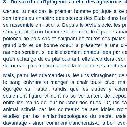
8 - Du sacrifice d'Iphigénie à celui des agneaux e
Certes, tu n'es pas le premier homme politique à se c
son temps au chapitre des secrets des Etats dans l'e
se rassemble en nations. Depuis le XVIe siècle, les pr
s'imaginent qu'un homme solidement fixé par les main
potence de bois sec et saignant de toutes ses plaies a
grand prix et de bonne odeur à présenter à une divin
narines seraient si délicieusement chatouillées par ce
qu'en échange de ce plat odorant, elle accorderait son
secours le plus inébranlable à la foule de ses maîtres-
Mais, parmi les quémandeurs, les uns s'imaginent, de s
le sang enivrant et manger la chair toute crue, mai
égorgée sur l'autel, tandis que les autres y voient
seulement figuré et dont ils se contentent de dépo
entre les mains de leur boucher des nues. Or, les sa
animal scindé par les couteaux de ses idoles n'on
étudiés par les simianthropologues du sacré. Mais 
davantage - sinon comment trancherais-tu à bon escie