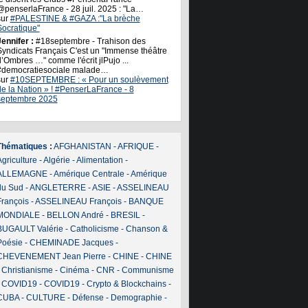
@penserlaFrance - 28 juil. 2025 : "La…
sur
#PALESTINE & #GAZA :"La brèche
Socratique"
ennifer :
#18septembre - Trahison des
Syndicats Français C'est un "Immense théâtre
’Ombres …" comme l'écrit jlPujo ...
#democratiesociale malade…
sur
#10SEPTEMBRE : « Pour un soulèvement
de la Nation » ! #PenserLaFrance - 8
septembre 2025
Thématiques :
AFGHANISTAN
-
AFRIQUE
-
griculture
-
Algérie
-
Alimentation
-
ALLEMAGNE
-
Amérique Centrale
-
Amérique
du Sud
-
ANGLETERRE
-
ASIE
-
ASSELINEAU
François
-
ASSELINEAU François
-
BANQUE
MONDIALE
-
BELLON André
-
BRESIL
-
BUGAULT Valérie
-
Catholicisme
-
Chanson &
Poésie
-
CHEMINADE Jacques
-
CHEVENEMENT Jean Pierre
-
CHINE
-
CHINE
-
Christianisme
-
Cinéma
-
CNR
-
Communisme
-
COVID19
-
COVID19
-
Crypto & Blockchains
-
CUBA
-
CULTURE
-
Défense
-
Demographie
-