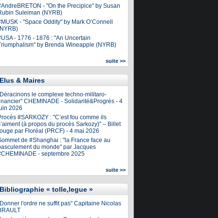
#AndreBRETON - "On the Precipice" by Susan
Rubin Suleiman (NYRB)
#MUSK - "Space Oddity" by Mark O’Connell
(NYRB)
#USA - 1776 - 1876 : "An Uncertain
Triumphalism" by Brenda Wineapple (NYRB)
suite >>
Elus & Maires
"Déracinons le complexe techno-militaro-
financier" CHEMINADE - Solidarité&Progrès - 4
juin 2026
Procès #SARKOZY : "C’est fou comme ils
’aiment (à propos du procès Sarkozy)" – Billet
rouge par Floréal (PRCF) - 4 mai 2026
Sommet de #Shanghai : "la France face au
basculement du monde" par Jacques
#CHEMINADE - septembre 2025
suite >>
Bibliographie « tolle,legue »
Donner l'ordre ne suffit pas" Capitaine Nicolas
BRAULT