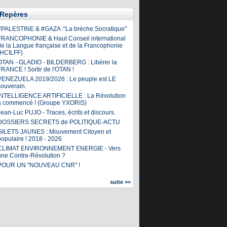
Repères
#PALESTINE & #GAZA :"La brèche Socratique"
FRANCOPHONIE & Haut Conseil international
de la Langue française et de la Francophonie
(HCILFF)
OTAN - GLADIO - BILDERBERG : Libérer la
FRANCE ! Sortir de l'OTAN !
VENEZUELA 2019/2026 : Le peuple est LE
souverain.
INTELLIGENCE ARTIFICIELLE : La Révolution
a commencé ! (Groupe YXORIS)
ean-Luc PUJO - Traces, écrits et discours.
DOSSIERS SECRETS de POLITIQUE-ACTU
GILETS JAUNES : Mouvement Citoyen et
populaire ! 2018 - 2026
CLIMAT ENVIRONNEMENT ENERGIE - Vers
une Contre-Révolution ?
POUR UN "NOUVEAU CNR" !
suite >>