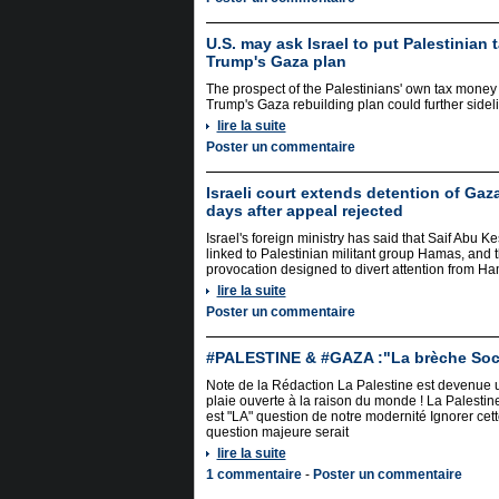
U.S. may ask Israel to put Palestinian
Trump's Gaza plan
The prospect of the Palestinians' own tax mone
Trump's Gaza rebuilding plan could further sideli
lire la suite
Poster un commentaire
Israeli court extends detention of Gaza 
days after appeal rejected
Israel's foreign ministry has said that Saif Abu 
linked to Palestinian militant group Hamas, and tha
provocation designed to divert attention from Ham
lire la suite
Poster un commentaire
#PALESTINE & #GAZA :"La brèche Soc
Note de la Rédaction La Palestine est devenue 
plaie ouverte à la raison du monde ! La Palestin
est "LA" question de notre modernité Ignorer cet
question majeure serait
lire la suite
1 commentaire
-
Poster un commentaire