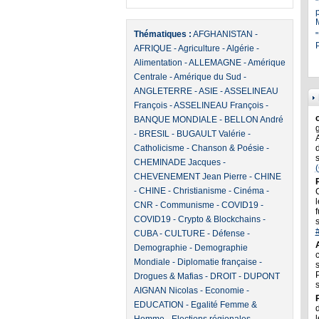
Thématiques :
AFGHANISTAN
-
"
P
AFRIQUE
-
Agriculture
-
Algérie
-
Alimentation
-
ALLEMAGNE
-
Amérique
Centrale
-
Amérique du Sud
-
ANGLETERRE
-
ASIE
-
ASSELINEAU
François
-
ASSELINEAU François
-
BANQUE MONDIALE
-
BELLON André
-
BRESIL
-
BUGAULT Valérie
-
Catholicisme
-
Chanson & Poésie
-
CHEMINADE Jacques
-
CHEVENEMENT Jean Pierre
-
CHINE
-
CHINE
-
Christianisme
-
Cinéma
-
l
CNR
-
Communisme
-
COVID19
-
f
COVID19
-
Crypto & Blockchains
-
CUBA
-
CULTURE
-
Défense
-
Demographie
-
Demographie
Mondiale
-
Diplomatie française
-
Drogues & Mafias
-
DROIT
-
DUPONT
AIGNAN Nicolas
-
Economie
-
EDUCATION
-
Egalité Femme &