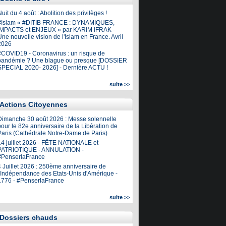
uit du 4 août : Abolition des privilèges !
#Islam « #DITIB FRANCE : DYNAMIQUES,
IMPACTS et ENJEUX » par KARIM IFRAK -
ne nouvelle vision de l'Islam en France. Avril
2026
#COVID19 - Coronavirus : un risque de
pandémie ? Une blague ou presque [DOSSIER
SPECIAL 2020- 2026] - Dernière ACTU !
suite >>
Actions Citoyennes
Dimanche 30 août 2026 : Messe solennelle
our le 82e anniversaire de la Libération de
Paris (Cathédrale Notre-Dame de Paris)
14 juillet 2026 - FÊTE NATIONALE et
PATRIOTIQUE - ANNULATION -
#PenserlaFrance
4 Juillet 2026 : 250ème anniversaire de
l'Indépendance des Etats-Unis d'Amérique -
1776 - #PenserlaFrance
suite >>
Dossiers chauds