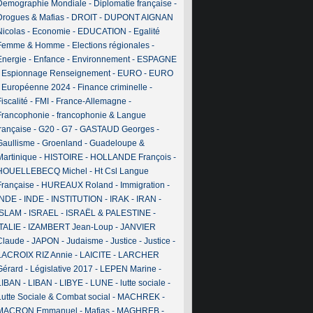
Demographie Mondiale
-
Diplomatie française
-
Drogues & Mafias
-
DROIT
-
DUPONT AIGNAN
Nicolas
-
Economie
-
EDUCATION
-
Egalité
Femme & Homme
-
Elections régionales
-
Energie
-
Enfance
-
Environnement
-
ESPAGNE
-
Espionnage Renseignement
-
EURO
-
EURO
-
Européenne 2024
-
Finance criminelle
-
iscalité
-
FMI
-
France-Allemagne
-
Francophonie
-
francophonie & Langue
française
-
G20
-
G7
-
GASTAUD Georges
-
Gaullisme
-
Groenland
-
Guadeloupe &
Martinique
-
HISTOIRE
-
HOLLANDE François
-
HOUELLEBECQ Michel
-
Ht Csl Langue
Française
-
HUREAUX Roland
-
Immigration
-
INDE
-
INDE
-
INSTITUTION
-
IRAK
-
IRAN
-
ISLAM
-
ISRAEL
-
ISRAËL & PALESTINE
-
ITALIE
-
IZAMBERT Jean-Loup
-
JANVIER
Claude
-
JAPON
-
Judaisme
-
Justice
-
Justice
-
LACROIX RIZ Annie
-
LAICITE
-
LARCHER
Gérard
-
Législative 2017
-
LEPEN Marine
-
LIBAN
-
LIBAN
-
LIBYE
-
LUNE
-
lutte sociale
-
Lutte Sociale & Combat social
-
MACHREK
-
MACRON Emmanuel
-
Mafias
-
MAGHREB
-