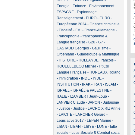
Homme
-
Elections régionales
-
Energie
-
Enfance
-
Environnement
-
ESPAGNE
-
Espionnage
Renseignement
-
EURO
-
EURO
-
J
Européenne 2024
-
Finance criminelle
d
-
Fiscalité
-
FMI
-
France-Allemagne
-
Francophonie
-
francophonie &
Langue française
-
G20
-
G7
-
GASTAUD Georges
-
Gaullisme
-
Groenland
-
Guadeloupe & Martinique
-
HISTOIRE
-
HOLLANDE François
-
HOUELLEBECQ Michel
-
Ht Csl
A
Langue Française
-
HUREAUX Roland
-
Immigration
-
INDE
-
INDE
-
INSTITUTION
-
IRAK
-
IRAN
-
ISLAM
-
ISRAEL
-
ISRAËL & PALESTINE
-
ITALIE
-
IZAMBERT Jean-Loup
-
JANVIER Claude
-
JAPON
-
Judaisme
-
Justice
-
Justice
-
LACROIX RIZ Annie
-
LAICITE
-
LARCHER Gérard
-
Législative 2017
-
LEPEN Marine
-
LIBAN
-
LIBAN
-
LIBYE
-
LUNE
-
lutte
sociale
-
Lutte Sociale & Combat social