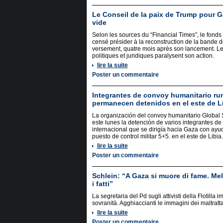
Le Conseil de la paix de Trump pour G
vide
Selon les sources du “Financial Times”, le fonds 
censé présider à la reconstruction de la bande 
versement, quatre mois après son lancement. Les 
politiques et juridiques paralysent son action.
lire la suite
Poster un commentaire
Integrantes de convoy humanitario r
permanecen detenidos en el este de L
La organización del convoy humanitario Globa
este lunes la detención de varios integrantes d
internacional que se dirigía hacia Gaza con ayud
puesto de control militar 5+5. en el este de Libia.
lire la suite
Poster un commentaire
Schlein: “A Gaza si muore di fame. Mel
i fatti”
La segretaria del Pd sugli attivisti della Flotilla i
sovranità. Agghiaccianti le immagini dei maltratt
lire la suite
Poster un commentaire