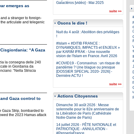
Galactéros [vidéo] - Mai 2025
war emerges as
suite >>
and a stranger to foreign-
o the articulate and telegenic
Osons le dire !
Nuit du 4 août : Abolition des privilèges
!
#Islam « #DITIB FRANCE :
DYNAMIQUES, IMPACTS et ENJEUX »
in Cisgiordania: “A Gaza
par KARIM IFRAK - Une nouvelle
vision de l'Islam en France. Avril 2026
zia la consegna delle 240
#COVID19 - Coronavirus : un risque de
ccate in Giordania da
J
pandémie ? Une blague ou presque
nciano: “Nella Striscia
[DOSSIER SPECIAL 2020- 2026] -
Dernière ACTU !
suite >>
Actions Citoyennes
pand Gaza control to
Dimanche 30 août 2026 : Messe
solennelle pour le 82e anniversaire de
the Gaza Strip, bombarded to
la Libération de Paris (Cathédrale
followed the 2023 Hamas attack
Notre-Dame de Paris)
14 juillet 2026 - FÊTE NATIONALE et
PATRIOTIQUE - ANNULATION -
#PenserlaFrance