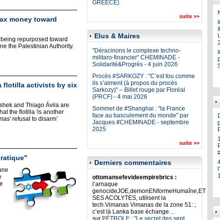
GREECE)
N
suite >>
 tax money toward
Elus & Maires
U
y being repurposed toward
ne the Palestinian Authority.
"Déracinons le complexe techno-
militaro-financier" CHEMINADE -
Solidarité&Progrès - 4 juin 2026
Procès #SARKOZY : "C’est fou comme
ils s’aiment (à propos du procès
flotilla activists by six
Sarkozy)" – Billet rouge par Floréal
(PRCF) - 4 mai 2026
Keshek and Thiago Ávila are
Sommet de #Shanghai : "la France
t the flotilla 'is another
face au basculement du monde" par
as' refusal to disarm'
Jacques #CHEMINADE - septembre
p
2025
suite >>
ratique"
Derniers commentaires
une
e
ottomansefevideempirebrics :
te
l’arnaque
genocideJOE,demonENformeHumaîne,ET
SES ACOLYTES, utilisent la
tech.Vimanas Vimanas de la zone 51: ;
c’est là Lanka base échange…
sur
PÉTROLE : "Le secret des sept