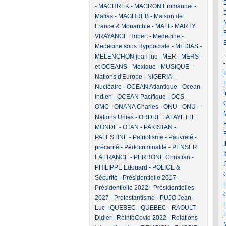
-
MACHREK
-
MACRON Emmanuel
-
Mafias
-
MAGHREB
-
Maison de
France & Monarchie
-
MALI
-
MARTY
VRAYANCE Hubert
-
Medecine
-
Medecine sous Hyppocrate
-
MEDIAS
-
MELENCHON jean luc
-
MER
-
MERS
et OCEANS
-
Mexique
-
MUSIQUE
-
F
Nations d'Europe
-
NIGERIA
-
Nucléaire
-
OCEAN Atlantique
-
Ocean
Indien
-
OCEAN Pacifique
-
OCS
-
OMC
-
ONANA Charles
-
ONU
-
ONU -
Nations Unies
-
ORDRE LAFAYETTE
MONDE
-
OTAN
-
PAKISTAN
-
PALESTINE
-
Patriotisme
-
Pauvreté -
précarité
-
Pédocriminalité
-
PENSER
LA FRANCE
-
PERRONE Christian
-
PHILIPPE Edouard
-
POLICE &
Sécurité
-
Présidentielle 2017
-
Présidentielle 2022
-
Présidentielles
2027
-
Protestantisme
-
PUJO Jean-
Luc
-
QUEBEC
-
QUEBEC
-
RAOULT
Didier
-
RéinfoCovid 2022
-
Relations