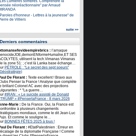
"Les Lumières sombres. Comprendre la
pensée néoréactionnaire" par Arnaud
MIRANDA
Paroles d'honneur - Lettres à la jeunesse" de
ierre de Villiers
suite >>
Derniers commentaires
ottomansefevideempirebrics :
l’arnaque
genocideJOE,demonENformeHumaîne,ET SES
ACOLYTES, utilisent la tech.Vimanas Vimanas
de la zone 51: ; c’est là Lanka base échange…
sur
PÉTROLE : "Le secret des sept soeurs"
(Géostratégie)
Paul De Florant :
Texte excellent ! Bravo aux
Clubs Penser la France ! Analyse que complète
e brillant Colonel AC avec des projections
ulgurantes : * "La guerre…
sur
#IRAN : « Le suicide assisté de Donald
#TRUMP » #PenserlaFrance - 8 mars 2026
Anne-Marie :
De la France. Oui, la France est
confrontée à plusieurs changements
stratégiques mondiaux, comme le dit Jean-Luc
Pujo. Et comme le souligne le…
sur
BONNES FÊTES 2025 à tous !
Paul De Florant :
#EtatPalestinien : Erreur en
décalage de la diplomatie Française ! Comme
le disent les Clubs #PenserlaFrance