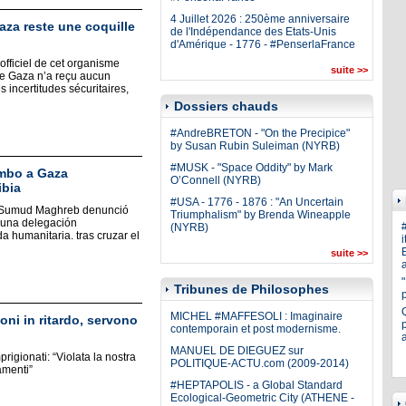
4 Juillet 2026 : 250ème anniversaire
aza reste une coquille
de l'Indépendance des Etats-Unis
d'Amérique - 1776 - #PenserlaFrance
officiel de cet organisme
suite >>
de Gaza n’a reçu aucun
incertitudes sécuritaires,
Dossiers chauds
#AndreBRETON - "On the Precipice"
by Susan Rubin Suleiman (NYRB)
#MUSK - "Space Oddity" by Mark
umbo a Gaza
O’Connell (NYRB)
ibia
#USA - 1776 - 1876 : "An Uncertain
l Sumud Maghreb denunció
Triumphalism" by Brenda Wineapple
e una delegación
(NYRB)
a humanitaria. tras cruzar el
i
E
suite >>
a
Tribunes de Philosophes
MICHEL #MAFFESOLI : Imaginaire
oni in ritardo, servono
p
contemporain et post modernisme.
MANUEL DE DIEGUEZ sur
mprigionati: “Violata la nostra
POLITIQUE-ACTU.com (2009-2014)
amenti”
#HEPTAPOLIS - a Global Standard
Ecological-Geometric City (ATHENE -