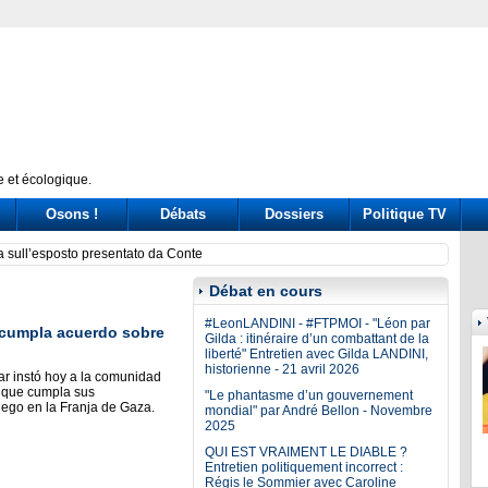
 et écologique.
Osons !
Débats
Dossiers
Politique TV
ni nel governo. Passa la linea dura ma si teme il boomerang
Covid,
Débat en cours
#LeonLANDINI - #FTPMOI - "Léon par
e cumpla acuerdo sobre
Gilda : itinéraire d’un combattant de la
liberté" Entretien avec Gilda LANDINI,
historienne - 21 avril 2026
ar instó hoy a la comunidad
a que cumpla sus
"Le phantasme d’un gouvernement
uego en la Franja de Gaza.
mondial" par André Bellon - Novembre
2025
QUI EST VRAIMENT LE DIABLE ?
Entretien politiquement incorrect :
Régis le Sommier avec Caroline