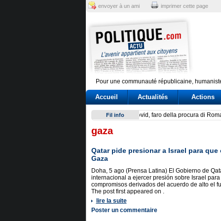
envoyer à un ami
imprimer cette page
Pour une communauté républicaine, humaniste
Accueil
Actualités
Actions
Scontro su Schengen, tensio
Fil info
gaza
Qatar pide presionar a Israel para qu
Gaza
Doha, 5 ago (Prensa Latina) El Gobierno de Qat
internacional a ejercer presión sobre Israel par
compromisos derivados del acuerdo de alto el f
The post first appeared on .
lire la suite
Poster un commentaire