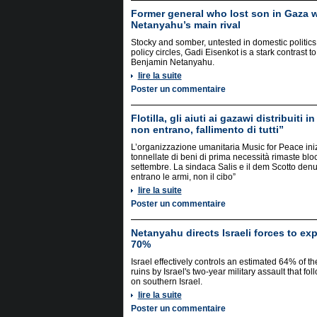
Former general who lost son in Gaza 
Netanyahu’s main rival
Stocky and somber, untested in domestic politics 
policy circles, Gadi Eisenkot is a stark contrast t
Benjamin Netanyahu.
lire la suite
Poster un commentaire
Flotilla, gli aiuti ai gazawi distribuiti 
non entrano, fallimento di tutti”
L’organizzazione umanitaria Music for Peace ini
tonnellate di beni di prima necessità rimaste blo
settembre. La sindaca Salis e il dem Scotto denu
entrano le armi, non il cibo”
lire la suite
Poster un commentaire
Netanyahu directs Israeli forces to ex
70%
Israel effectively controls an estimated 64% of ​
ruins by Israel's two-year military assault that 
on southern Israel.
lire la suite
Poster un commentaire