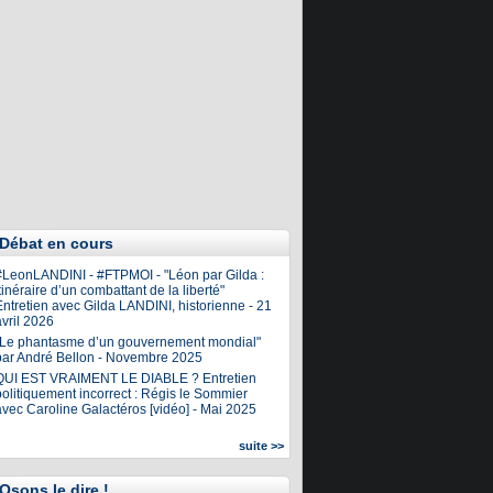
Débat en cours
#LeonLANDINI - #FTPMOI - "Léon par Gilda :
tinéraire d’un combattant de la liberté"
ntretien avec Gilda LANDINI, historienne - 21
vril 2026
"Le phantasme d’un gouvernement mondial"
par André Bellon - Novembre 2025
QUI EST VRAIMENT LE DIABLE ? Entretien
olitiquement incorrect : Régis le Sommier
avec Caroline Galactéros [vidéo] - Mai 2025
suite >>
Osons le dire !