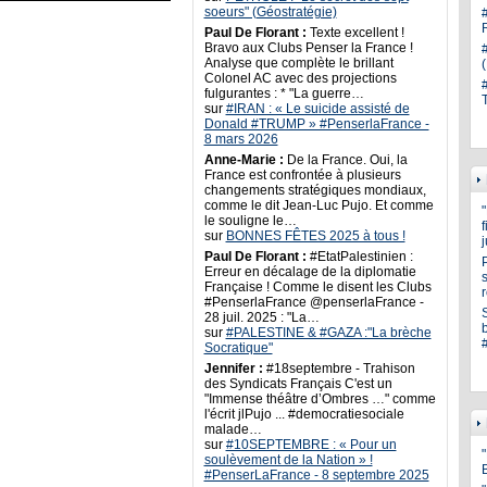
soeurs" (Géostratégie)
Paul De Florant :
Texte excellent !
Bravo aux Clubs Penser la France !
Analyse que complète le brillant
Colonel AC avec des projections
fulgurantes : * "La guerre…
sur
#IRAN : « Le suicide assisté de
Donald #TRUMP » #PenserlaFrance -
8 mars 2026
Anne-Marie :
De la France. Oui, la
France est confrontée à plusieurs
changements stratégiques mondiaux,
comme le dit Jean-Luc Pujo. Et comme
le souligne le…
sur
BONNES FÊTES 2025 à tous !
Paul De Florant :
#EtatPalestinien :
Erreur en décalage de la diplomatie
s
Française ! Comme le disent les Clubs
#PenserlaFrance @penserlaFrance -
28 juil. 2025 : "La…
sur
#PALESTINE & #GAZA :"La brèche
Socratique"
Jennifer :
#18septembre - Trahison
des Syndicats Français C'est un
"Immense théâtre d’Ombres …" comme
l'écrit jlPujo ... #democratiesociale
malade…
sur
#10SEPTEMBRE : « Pour un
"
soulèvement de la Nation » !
#PenserLaFrance - 8 septembre 2025