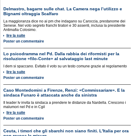
Delmastro, bagarre sulle chat. La Camera nega l’utilizzo e
Bignami oltraggia Scalfaro
La maggioranza dice no ai pm che indagano su Caroccia, prestanome dei
Senese. Nel voto segreto franchi tiratori e 30 assenti, inclusa la presidente
Antimafia Colosimo.
lire la suite
Poster un commentaire
Lo psicodramma nel Pd. Dalla rabbia dei riformisti per la
risoluzione «filo-Conte» al salvataggio last minute
I dem si spaccano. Evitato il voto su un testo comune grazie al regolamento
lire la suite
Poster un commentaire
Caso Montedomini a Firenze, Renzi: «Commissariare». E la
sindaca Funaro è attaccata anche da sinistra
Il leader Iv invita la sindaca a prendere le distanze da Nardella. Crescono i
malumori nel Pd e in Cgil
lire la suite
Poster un commentaire
Ceuta, i timori che gli sbarchi non siano finiti. L'Italia per ora
non revoca le misure