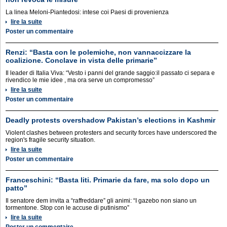
La linea Meloni-Piantedosi: intese coi Paesi di provenienza
lire la suite
Poster un commentaire
Renzi: “Basta con le polemiche, non vannaccizzare la
coalizione. Conclave in vista delle primarie”
Il leader di Italia Viva: “Vesto i panni del grande saggio:il passato ci separa e
rivendico le mie idee , ma ora serve un compromesso”
lire la suite
Poster un commentaire
Deadly protests overshadow Pakistan’s elections in Kashmir
Violent clashes between protesters and security forces have underscored the
region's fragile security situation.
lire la suite
Poster un commentaire
Franceschini: “Basta liti. Primarie da fare, ma solo dopo un
patto”
Il senatore dem invita a “raffreddare” gli animi: “I gazebo non siano un
tormentone. Stop con le accuse di putinismo”
lire la suite