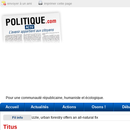
envoyer à un ami
imprimer cette page
Pour une communauté républicaine, humaniste et écologique.
Accueil
Actualités
Actions
Osons !
Déb
Reactor at Kansai Electric’s Oi plant stops after alarm
Fil info
Titus