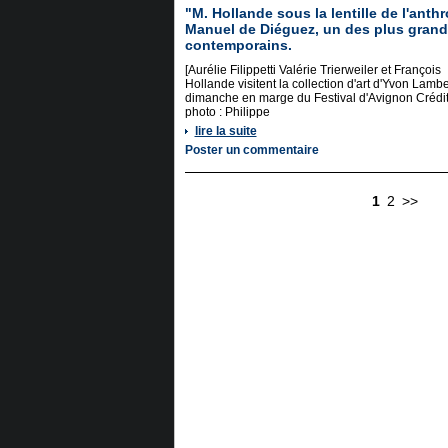
"M. Hollande sous la lentille de l'anth
Manuel de Diéguez, un des plus gran
contemporains.
[Aurélie Filippetti Valérie Trierweiler et François
Hollande visitent la collection d'art d'Yvon Lambe
dimanche en marge du Festival d'Avignon Crédi
photo : Philippe
lire la suite
Poster un commentaire
1
2
>>