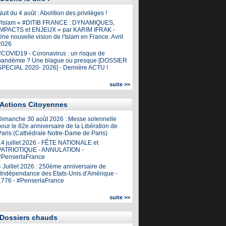
uit du 4 août : Abolition des privilèges !
#Islam « #DITIB FRANCE : DYNAMIQUES,
IMPACTS et ENJEUX » par KARIM IFRAK -
ne nouvelle vision de l'Islam en France. Avril
2026
#COVID19 - Coronavirus : un risque de
pandémie ? Une blague ou presque [DOSSIER
SPECIAL 2020- 2026] - Dernière ACTU !
suite >>
Actions Citoyennes
Dimanche 30 août 2026 : Messe solennelle
our le 82e anniversaire de la Libération de
Paris (Cathédrale Notre-Dame de Paris)
14 juillet 2026 - FÊTE NATIONALE et
PATRIOTIQUE - ANNULATION -
#PenserlaFrance
4 Juillet 2026 : 250ème anniversaire de
l'Indépendance des Etats-Unis d'Amérique -
1776 - #PenserlaFrance
suite >>
Dossiers chauds