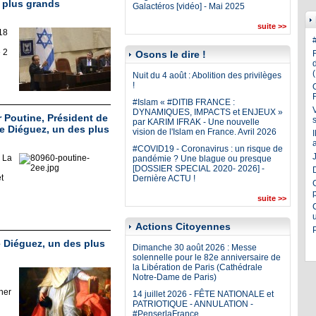
 plus grands
Galactéros [vidéo] - Mai 2025
suite >>
18
 2
Osons le dire !
Nuit du 4 août : Abolition des privilèges
!
#Islam « #DITIB FRANCE :
DYNAMIQUES, IMPACTS et ENJEUX »
 Poutine, Président de
par KARIM IFRAK - Une nouvelle
e Diéguez, un des plus
vision de l'Islam en France. Avril 2026
#COVID19 - Coronavirus : un risque de
J
- La
pandémie ? Une blague ou presque
[DOSSIER SPECIAL 2020- 2026] -
t
Dernière ACTU !
suite >>
Actions Citoyennes
e Diéguez, un des plus
Dimanche 30 août 2026 : Messe
solennelle pour le 82e anniversaire de
la Libération de Paris (Cathédrale
Notre-Dame de Paris)
her
14 juillet 2026 - FÊTE NATIONALE et
PATRIOTIQUE - ANNULATION -
#PenserlaFrance