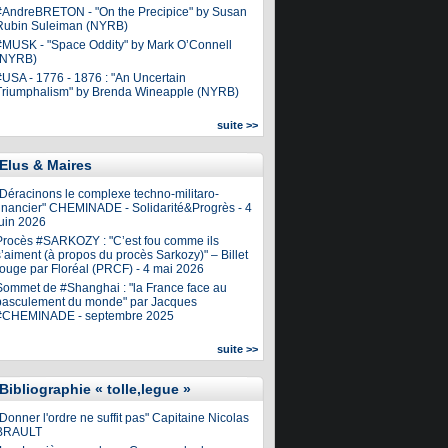
#AndreBRETON - "On the Precipice" by Susan
Rubin Suleiman (NYRB)
#MUSK - "Space Oddity" by Mark O’Connell
(NYRB)
#USA - 1776 - 1876 : "An Uncertain
Triumphalism" by Brenda Wineapple (NYRB)
suite >>
Elus & Maires
"Déracinons le complexe techno-militaro-
financier" CHEMINADE - Solidarité&Progrès - 4
juin 2026
Procès #SARKOZY : "C’est fou comme ils
’aiment (à propos du procès Sarkozy)" – Billet
rouge par Floréal (PRCF) - 4 mai 2026
Sommet de #Shanghai : "la France face au
basculement du monde" par Jacques
#CHEMINADE - septembre 2025
suite >>
Bibliographie « tolle,legue »
Donner l'ordre ne suffit pas" Capitaine Nicolas
BRAULT