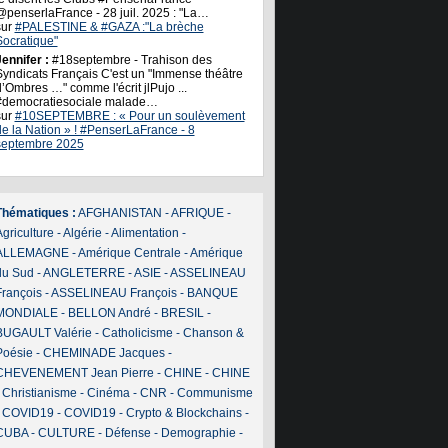
@penserlaFrance - 28 juil. 2025 : "La…
sur
#PALESTINE & #GAZA :"La brèche
Socratique"
ennifer :
#18septembre - Trahison des
Syndicats Français C'est un "Immense théâtre
’Ombres …" comme l'écrit jlPujo ...
#democratiesociale malade…
sur
#10SEPTEMBRE : « Pour un soulèvement
de la Nation » ! #PenserLaFrance - 8
septembre 2025
Thématiques :
AFGHANISTAN
-
AFRIQUE
-
griculture
-
Algérie
-
Alimentation
-
ALLEMAGNE
-
Amérique Centrale
-
Amérique
du Sud
-
ANGLETERRE
-
ASIE
-
ASSELINEAU
François
-
ASSELINEAU François
-
BANQUE
MONDIALE
-
BELLON André
-
BRESIL
-
BUGAULT Valérie
-
Catholicisme
-
Chanson &
Poésie
-
CHEMINADE Jacques
-
CHEVENEMENT Jean Pierre
-
CHINE
-
CHINE
-
Christianisme
-
Cinéma
-
CNR
-
Communisme
-
COVID19
-
COVID19
-
Crypto & Blockchains
-
CUBA
-
CULTURE
-
Défense
-
Demographie
-