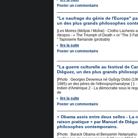
Poster un commentaire
"Le naufrage du génie de l'Europe" pa
un des plus grands philosophes cont
[Les Moires (Μοῖραι / Moîrai) - Clotho Lachesis 
Atropos - « The Triumph of Death » or “The 3 Fa
” Tapisserie flamande (probably
lire la suite
Poster un commentaire
"La guerre culturelle au festival de C
Diéguez, un des plus grands philoso
[Photo : Georges Devereux né Győrgy Dobó (19
1985) un des pères de l'ethnopsychanalyse ] 1 -
Indien d'Amérique 2 - La démocratie sous le reg
de
lire la suite
Poster un commentaire
« Obama assis entre deux selles - La r
raison pratique » par Manuel de Diégu
philosophes contemporains.
[Photo : Barack Obama et Benyamin Netanyahu