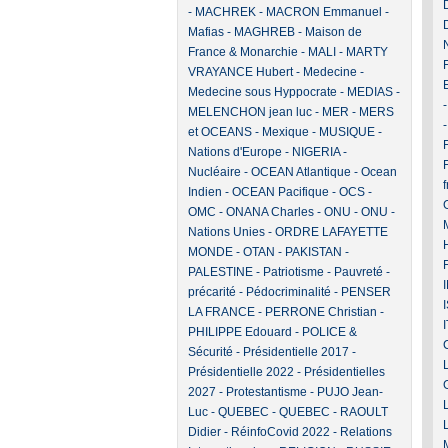
-
MACHREK
-
MACRON Emmanuel
-
Mafias
-
MAGHREB
-
Maison de
France & Monarchie
-
MALI
-
MARTY
VRAYANCE Hubert
-
Medecine
-
Medecine sous Hyppocrate
-
MEDIAS
-
MELENCHON jean luc
-
MER
-
MERS
et OCEANS
-
Mexique
-
MUSIQUE
-
F
Nations d'Europe
-
NIGERIA
-
Nucléaire
-
OCEAN Atlantique
-
Ocean
Indien
-
OCEAN Pacifique
-
OCS
-
OMC
-
ONANA Charles
-
ONU
-
ONU -
Nations Unies
-
ORDRE LAFAYETTE
MONDE
-
OTAN
-
PAKISTAN
-
PALESTINE
-
Patriotisme
-
Pauvreté -
précarité
-
Pédocriminalité
-
PENSER
LA FRANCE
-
PERRONE Christian
-
PHILIPPE Edouard
-
POLICE &
Sécurité
-
Présidentielle 2017
-
Présidentielle 2022
-
Présidentielles
2027
-
Protestantisme
-
PUJO Jean-
Luc
-
QUEBEC
-
QUEBEC
-
RAOULT
Didier
-
RéinfoCovid 2022
-
Relations