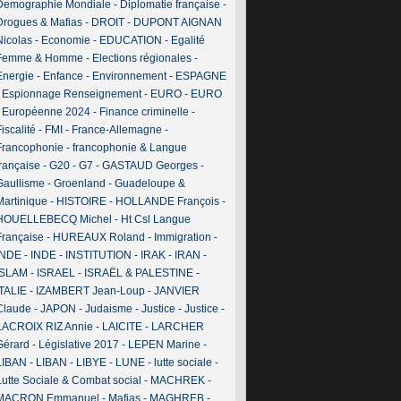
Demographie Mondiale
-
Diplomatie française
-
Drogues & Mafias
-
DROIT
-
DUPONT AIGNAN
Nicolas
-
Economie
-
EDUCATION
-
Egalité
Femme & Homme
-
Elections régionales
-
Energie
-
Enfance
-
Environnement
-
ESPAGNE
-
Espionnage Renseignement
-
EURO
-
EURO
-
Européenne 2024
-
Finance criminelle
-
iscalité
-
FMI
-
France-Allemagne
-
Francophonie
-
francophonie & Langue
française
-
G20
-
G7
-
GASTAUD Georges
-
Gaullisme
-
Groenland
-
Guadeloupe &
Martinique
-
HISTOIRE
-
HOLLANDE François
-
HOUELLEBECQ Michel
-
Ht Csl Langue
Française
-
HUREAUX Roland
-
Immigration
-
INDE
-
INDE
-
INSTITUTION
-
IRAK
-
IRAN
-
ISLAM
-
ISRAEL
-
ISRAËL & PALESTINE
-
ITALIE
-
IZAMBERT Jean-Loup
-
JANVIER
Claude
-
JAPON
-
Judaisme
-
Justice
-
Justice
-
LACROIX RIZ Annie
-
LAICITE
-
LARCHER
Gérard
-
Législative 2017
-
LEPEN Marine
-
LIBAN
-
LIBAN
-
LIBYE
-
LUNE
-
lutte sociale
-
Lutte Sociale & Combat social
-
MACHREK
-
MACRON Emmanuel
-
Mafias
-
MAGHREB
-