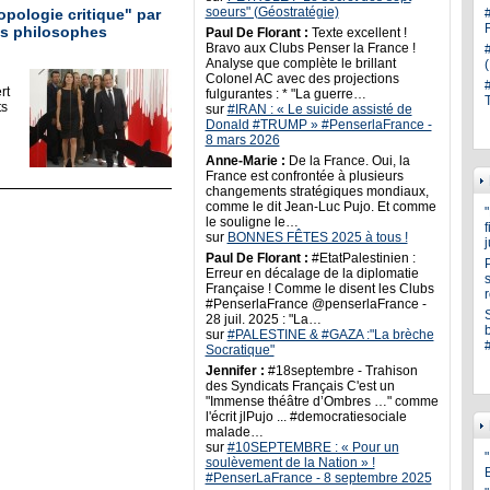
soeurs" (Géostratégie)
ropologie critique" par
ds philosophes
Paul De Florant :
Texte excellent !
Bravo aux Clubs Penser la France !
Analyse que complète le brillant
Colonel AC avec des projections
rt
fulgurantes : * "La guerre…
ts
sur
#IRAN : « Le suicide assisté de
Donald #TRUMP » #PenserlaFrance -
8 mars 2026
Anne-Marie :
De la France. Oui, la
France est confrontée à plusieurs
changements stratégiques mondiaux,
comme le dit Jean-Luc Pujo. Et comme
le souligne le…
sur
BONNES FÊTES 2025 à tous !
Paul De Florant :
#EtatPalestinien :
Erreur en décalage de la diplomatie
s
Française ! Comme le disent les Clubs
#PenserlaFrance @penserlaFrance -
28 juil. 2025 : "La…
sur
#PALESTINE & #GAZA :"La brèche
Socratique"
Jennifer :
#18septembre - Trahison
des Syndicats Français C'est un
"Immense théâtre d’Ombres …" comme
l'écrit jlPujo ... #democratiesociale
malade…
sur
#10SEPTEMBRE : « Pour un
"
soulèvement de la Nation » !
#PenserLaFrance - 8 septembre 2025