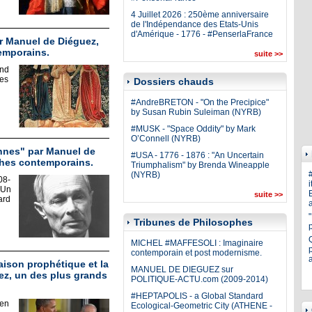
4 Juillet 2026 : 250ème anniversaire
de l'Indépendance des Etats-Unis
d'Amérique - 1776 - #PenserlaFrance
r Manuel de Diéguez,
emporains.
suite >>
and
tes
Dossiers chauds
#AndreBRETON - "On the Precipice"
by Susan Rubin Suleiman (NYRB)
#MUSK - "Space Oddity" by Mark
O’Connell (NYRB)
annes" par Manuel de
#USA - 1776 - 1876 : "An Uncertain
phes contemporains.
Triumphalism" by Brenda Wineapple
(NYRB)
08-
i
 Un
E
suite >>
ard
a
Tribunes de Philosophes
MICHEL #MAFFESOLI : Imaginaire
p
contemporain et post modernisme.
aison prophétique et la
MANUEL DE DIEGUEZ sur
ez, un des plus grands
POLITIQUE-ACTU.com (2009-2014)
#HEPTAPOLIS - a Global Standard
 en
Ecological-Geometric City (ATHENE -