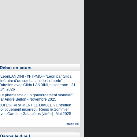
Débat en cours
#LeonLANDINI - #FTPMOI - "Léon par Gilda :
tinéraire d’un combattant de la liberté"
ntretien avec Gilda LANDINI, historienne - 21
vril 2026
"Le phantasme d’un gouvernement mondial"
par André Bellon - Novembre 2025
QUI EST VRAIMENT LE DIABLE ? Entretien
olitiquement incorrect : Régis le Sommier
avec Caroline Galactéros [vidéo] - Mai 2025
suite >>
Osons le dire !