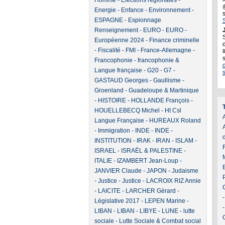
Homme
-
Elections régionales
-
Energie
-
Enfance
-
Environnement
-
ESPAGNE
-
Espionnage
Renseignement
-
EURO
-
EURO
-
J
Européenne 2024
-
Finance criminelle
d
-
Fiscalité
-
FMI
-
France-Allemagne
-
Francophonie
-
francophonie &
Langue française
-
G20
-
G7
-
GASTAUD Georges
-
Gaullisme
-
Groenland
-
Guadeloupe & Martinique
-
HISTOIRE
-
HOLLANDE François
-
HOUELLEBECQ Michel
-
Ht Csl
A
Langue Française
-
HUREAUX Roland
-
Immigration
-
INDE
-
INDE
-
INSTITUTION
-
IRAK
-
IRAN
-
ISLAM
-
ISRAEL
-
ISRAËL & PALESTINE
-
ITALIE
-
IZAMBERT Jean-Loup
-
JANVIER Claude
-
JAPON
-
Judaisme
-
Justice
-
Justice
-
LACROIX RIZ Annie
-
LAICITE
-
LARCHER Gérard
-
Législative 2017
-
LEPEN Marine
-
LIBAN
-
LIBAN
-
LIBYE
-
LUNE
-
lutte
sociale
-
Lutte Sociale & Combat social