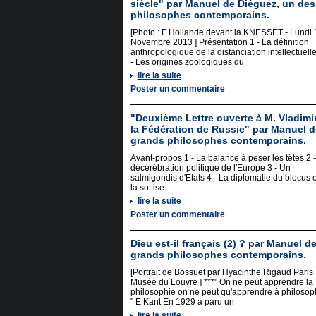
siècle" par Manuel de Diéguez, un des
philosophes contemporains.
[Photo : F Hollande devant la KNESSET - Lundi 
Novembre 2013 ] Présentation 1 - La définition
anthropologique de la distanciation intellectuelle
- Les origines zoologiques du
lire la suite
Poster un commentaire
"Deuxième Lettre ouverte à M. Vladimir
la Fédération de Russie" par Manuel d
grands philosophes contemporains.
Avant-propos 1 - La balance à peser les têtes 2 
décérébration politique de l'Europe 3 - Un
salmigondis d'Etats 4 - La diplomatie du blocus e
la sottise
lire la suite
Poster un commentaire
Dieu est-il français (2) ? par Manuel d
grands philosophes contemporains.
[Portrait de Bossuet par Hyacinthe Rigaud Paris
Musée du Louvre ] ***" On ne peut apprendre la
philosophie on ne peut qu'apprendre à philosop
" E Kant En 1929 a paru un
lire la suite