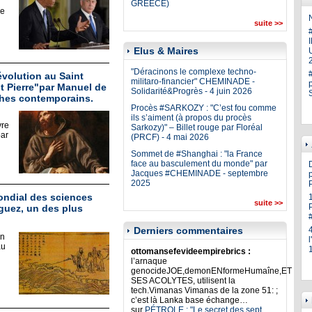
GREECE)
ie
N
suite >>
Elus & Maires
U
"Déracinons le complexe techno-
évolution au Saint
militaro-financier" CHEMINADE -
nt Pierre"par Manuel de
Solidarité&Progrès - 4 juin 2026
phes contemporains.
Procès #SARKOZY : "C’est fou comme
ils s’aiment (à propos du procès
vre
Sarkozy)" – Billet rouge par Floréal
par
(PRCF) - 4 mai 2026
Sommet de #Shanghai : "la France
face au basculement du monde" par
Jacques #CHEMINADE - septembre
p
2025
ondial des sciences
suite >>
guez, un des plus
Derniers commentaires
on
au
ottomansefevideempirebrics :
l’arnaque
genocideJOE,demonENformeHumaîne,ET
SES ACOLYTES, utilisent la
tech.Vimanas Vimanas de la zone 51: ;
c’est là Lanka base échange…
sur
PÉTROLE : "Le secret des sept