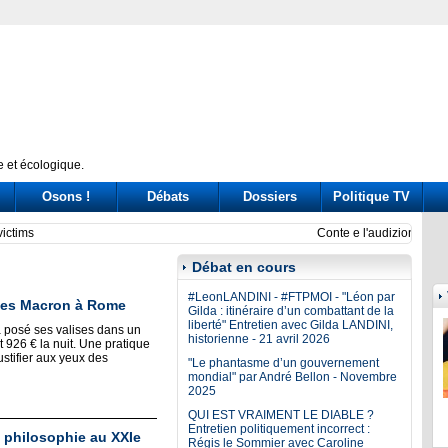
 et écologique.
Osons !
Débats
Dossiers
Politique TV
ssione Covid: tre ore di «arringa» piene di messaggi (a destra e a sinistra)
Prince
Débat en cours
#LeonLANDINI - #FTPMOI - "Léon par
x des Macron à Rome
Gilda : itinéraire d’un combattant de la
liberté" Entretien avec Gilda LANDINI,
posé ses valises dans un
historienne - 21 avril 2026
t 926 € la nuit. Une pratique
ustifier aux yeux des
"Le phantasme d’un gouvernement
mondial" par André Bellon - Novembre
2025
QUI EST VRAIMENT LE DIABLE ?
Entretien politiquement incorrect :
a philosophie au XXIe
Régis le Sommier avec Caroline