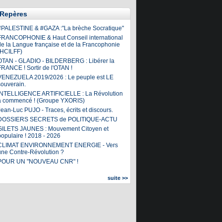
Repères
#PALESTINE & #GAZA :"La brèche Socratique"
FRANCOPHONIE & Haut Conseil international
de la Langue française et de la Francophonie
(HCILFF)
OTAN - GLADIO - BILDERBERG : Libérer la
FRANCE ! Sortir de l'OTAN !
VENEZUELA 2019/2026 : Le peuple est LE
souverain.
INTELLIGENCE ARTIFICIELLE : La Révolution
a commencé ! (Groupe YXORIS)
ean-Luc PUJO - Traces, écrits et discours.
DOSSIERS SECRETS de POLITIQUE-ACTU
GILETS JAUNES : Mouvement Citoyen et
populaire ! 2018 - 2026
CLIMAT ENVIRONNEMENT ENERGIE - Vers
une Contre-Révolution ?
POUR UN "NOUVEAU CNR" !
suite >>