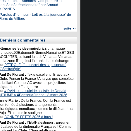
"Les Lumières sombres. Comprendre la
pensée néoréactionnaire" par Arnaud
MIRANDA
Paroles d'honneur - Lettres à la jeunesse" de
ierre de Villiers
suite >>
Derniers commentaires
ottomansefevideempirebrics :
l’arnaque
genocideJOE,demonENformeHumaîne,ET SES
ACOLYTES, utilisent la tech.Vimanas Vimanas
de la zone 51: ; c’est là Lanka base échange…
sur
PÉTROLE : "Le secret des sept soeurs"
(Géostratégie)
Paul De Florant :
Texte excellent ! Bravo aux
Clubs Penser la France ! Analyse que complète
e brillant Colonel AC avec des projections
ulgurantes : * "La guerre…
sur
#IRAN : « Le suicide assisté de Donald
#TRUMP » #PenserlaFrance - 8 mars 2026
Anne-Marie :
De la France. Oui, la France est
confrontée à plusieurs changements
stratégiques mondiaux, comme le dit Jean-Luc
Pujo. Et comme le souligne le…
sur
BONNES FÊTES 2025 à tous !
Paul De Florant :
#EtatPalestinien : Erreur en
décalage de la diplomatie Française ! Comme
le disent les Clubs #PenserlaFrance