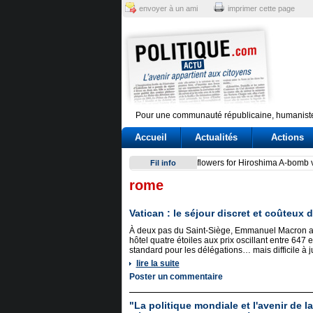
envoyer à un ami
imprimer cette page
Pour une communauté républicaine, humaniste
Accueil
Actualités
Actions
Conte e l'audizione in Commi
Fil info
rome
Vatican : le séjour discret et coûteu
À deux pas du Saint-Siège, Emmanuel Macron a 
hôtel quatre étoiles aux prix oscillant entre 647 e
standard pour les délégations… mais difficile à j
lire la suite
Poster un commentaire
"La politique mondiale et l'avenir de l