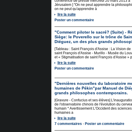
conférence de presse mercredi 20 mars 2013 à
Jérusalem ] "On ne peut apprendre la philosoph
on ne peut qu'apprendre à
lire la suite
Poster un commentaire
"Comment piloter le sacré? (Suite) - R
Siège: le Poverello sur le trône de Sai
Diéguez, un des plus grands philoso
[Tableau : Saint François d'Assise : La Vision de
saint François d'Assise - Murillo - Musée du Lou
et « Stigmatisation de saint François d'Assise » 
lire la suite
Poster un commentaire
"Dernières nouvelles du laboratoire m
humaines de Pékin"par Manuel de Dié
grands philosophes contemporains.
[Gravure - Confucius et ses élèves] L'inaugurati
de l'observatoire chinois de l'évolution du cerve
humain * Avertissement L'Occident des sciences
humaines a
lire la suite
7 commentaires
-
Poster un commentaire