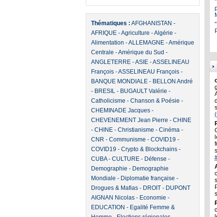
Thématiques :
AFGHANISTAN
-
"
P
AFRIQUE
-
Agriculture
-
Algérie
-
Alimentation
-
ALLEMAGNE
-
Amérique
Centrale
-
Amérique du Sud
-
ANGLETERRE
-
ASIE
-
ASSELINEAU
François
-
ASSELINEAU François
-
BANQUE MONDIALE
-
BELLON André
-
BRESIL
-
BUGAULT Valérie
-
Catholicisme
-
Chanson & Poésie
-
CHEMINADE Jacques
-
CHEVENEMENT Jean Pierre
-
CHINE
-
CHINE
-
Christianisme
-
Cinéma
-
l
CNR
-
Communisme
-
COVID19
-
f
COVID19
-
Crypto & Blockchains
-
CUBA
-
CULTURE
-
Défense
-
Demographie
-
Demographie
Mondiale
-
Diplomatie française
-
Drogues & Mafias
-
DROIT
-
DUPONT
AIGNAN Nicolas
-
Economie
-
EDUCATION
-
Egalité Femme &