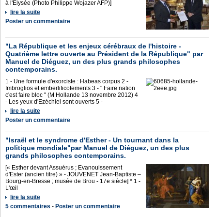
à l'Elysée (Photo Philippe Wojazer AFP)]
lire la suite
Poster un commentaire
"La République et les enjeux cérébraux de l'histoire -
Quatrième lettre ouverte au Président de la République" par
Manuel de Diéguez, un des plus grands philosophes
contemporains.
1 - Une formule d'exorciste : Habeas corpus 2 -
Imbroglios et emberlificotements 3 - " Faire nation
c'est faire bloc " (M Hollande 13 novembre 2012) 4
- Les yeux d'Ezéchiel sont ouverts 5 -
lire la suite
Poster un commentaire
"Israël et le syndrome d'Esther - Un tournant dans la
politique mondiale"par Manuel de Diéguez, un des plus
grands philosophes contemporains.
[« Esther devant Assuérus ; Evanouissement
d'Ester (ancien titre) » - JOUVENET Jean-Baptiste –
Bourg-en-Bresse ; musée de Brou - 17e siècle] * 1 -
L'œil
lire la suite
5 commentaires
-
Poster un commentaire