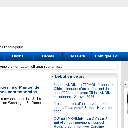
 et écologique.
Osons !
Débats
Dossiers
Politique TV
t. La Camera nega l’utilizzo e Bignami oltraggia Scalfaro
Have 
Débat en cours
#LeonLANDINI - #FTPMOI - "Léon par
nges" par Manuel de
Gilda : itinéraire d’un combattant de la
phes contemporains.
liberté" Entretien avec Gilda LANDINI,
historienne - 21 avril 2026
 La revanche des faits3 - La
ains de Washington5 - Rome
"Le phantasme d’un gouvernement
mondial" par André Bellon - Novembre
2025
QUI EST VRAIMENT LE DIABLE ?
Entretien politiquement incorrect :
Régis le Sommier avec Caroline