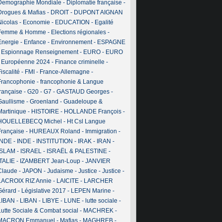
Demographie Mondiale
-
Diplomatie française
-
Drogues & Mafias
-
DROIT
-
DUPONT AIGNAN
Nicolas
-
Economie
-
EDUCATION
-
Egalité
Femme & Homme
-
Elections régionales
-
Energie
-
Enfance
-
Environnement
-
ESPAGNE
-
Espionnage Renseignement
-
EURO
-
EURO
-
Européenne 2024
-
Finance criminelle
-
iscalité
-
FMI
-
France-Allemagne
-
Francophonie
-
francophonie & Langue
française
-
G20
-
G7
-
GASTAUD Georges
-
Gaullisme
-
Groenland
-
Guadeloupe &
Martinique
-
HISTOIRE
-
HOLLANDE François
-
HOUELLEBECQ Michel
-
Ht Csl Langue
Française
-
HUREAUX Roland
-
Immigration
-
INDE
-
INDE
-
INSTITUTION
-
IRAK
-
IRAN
-
ISLAM
-
ISRAEL
-
ISRAËL & PALESTINE
-
ITALIE
-
IZAMBERT Jean-Loup
-
JANVIER
Claude
-
JAPON
-
Judaisme
-
Justice
-
Justice
-
LACROIX RIZ Annie
-
LAICITE
-
LARCHER
Gérard
-
Législative 2017
-
LEPEN Marine
-
LIBAN
-
LIBAN
-
LIBYE
-
LUNE
-
lutte sociale
-
Lutte Sociale & Combat social
-
MACHREK
-
MACRON Emmanuel
-
Mafias
-
MAGHREB
-