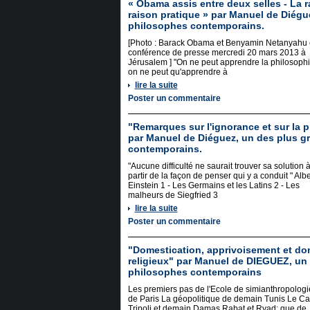
« Obama assis entre deux selles - La r
raison pratique » par Manuel de Diégu
philosophes contemporains.
[Photo : Barack Obama et Benyamin Netanyahu
conférence de presse mercredi 20 mars 2013 à
Jérusalem ] "On ne peut apprendre la philosoph
on ne peut qu'apprendre à
lire la suite
Poster un commentaire
"Remarques sur l'ignorance et sur la p
par Manuel de Diéguez, un des plus g
contemporains.
"Aucune difficulté ne saurait trouver sa solution 
partir de la façon de penser qui y a conduit " Albe
Einstein 1 - Les Germains et les Latins 2 - Les
malheurs de Siegfried 3
lire la suite
Poster un commentaire
"Domestication, apprivoisement et do
religieux" par Manuel de DIEGUEZ, un
philosophes contemporains
Les premiers pas de l'Ecole de simianthropologi
de Paris La géopolitique de demain Tunis Le Ca
Tripoli et demain Damas Rabat et Ryad: que de