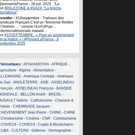
@penserlaFrance - 28 juil. 2025 : "La…
sur
#PALESTINE & #GAZA :"La brèche
Socratique"
ennifer :
#18septembre - Trahison des
Syndicats Français C'est un "Immense théâtre
’Ombres …" comme l'écrit jlPujo ...
#democratiesociale malade…
sur
#10SEPTEMBRE : « Pour un soulèvement
de la Nation » ! #PenserLaFrance - 8
septembre 2025
Thématiques :
AFGHANISTAN
-
AFRIQUE
-
griculture
-
Algérie
-
Alimentation
-
ALLEMAGNE
-
Amérique Centrale
-
Amérique
du Sud
-
ANGLETERRE
-
ASIE
-
ASSELINEAU
François
-
ASSELINEAU François
-
BANQUE
MONDIALE
-
BELLON André
-
BRESIL
-
BUGAULT Valérie
-
Catholicisme
-
Chanson &
Poésie
-
CHEMINADE Jacques
-
CHEVENEMENT Jean Pierre
-
CHINE
-
CHINE
-
Christianisme
-
Cinéma
-
CNR
-
Communisme
-
COVID19
-
COVID19
-
Crypto & Blockchains
-
CUBA
-
CULTURE
-
Défense
-
Demographie
-