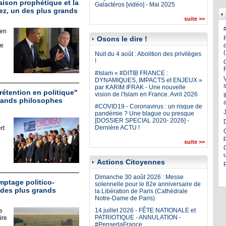
aison prophétique et la
Galactéros [vidéo] - Mai 2025
ez, un des plus grands
suite >>
 en
Osons le dire !
ie
Nuit du 4 août : Abolition des privilèges
!
#Islam « #DITIB FRANCE :
DYNAMIQUES, IMPACTS et ENJEUX »
par KARIM IFRAK - Une nouvelle
rétention en politique"
vision de l'Islam en France. Avril 2026
rands philosophes
#COVID19 - Coronavirus : un risque de
J
pandémie ? Une blague ou presque
[DOSSIER SPECIAL 2020- 2026] -
à
Dernière ACTU !
rt
suite >>
Actions Citoyennes
Dimanche 30 août 2026 : Messe
mptage politico-
solennelle pour le 82e anniversaire de
 des plus grands
la Libération de Paris (Cathédrale
Notre-Dame de Paris)
14 juillet 2026 - FÊTE NATIONALE et
e
PATRIOTIQUE - ANNULATION -
ire
#PenserlaFrance