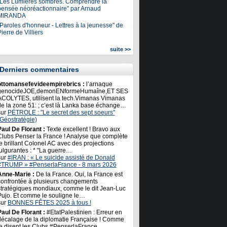
"Les Lumières sombres. Comprendre la
pensée néoréactionnaire" par Arnaud
MIRANDA
Paroles d'honneur - Lettres à la jeunesse" de
ierre de Villiers
suite >>
Derniers commentaires
ottomansefevideempirebrics :
l’arnaque
genocideJOE,demonENformeHumaîne,ET SES
ACOLYTES, utilisent la tech.Vimanas Vimanas
de la zone 51: ; c’est là Lanka base échange…
sur
PÉTROLE : "Le secret des sept soeurs"
(Géostratégie)
Paul De Florant :
Texte excellent ! Bravo aux
Clubs Penser la France ! Analyse que complète
e brillant Colonel AC avec des projections
ulgurantes : * "La guerre…
sur
#IRAN : « Le suicide assisté de Donald
#TRUMP » #PenserlaFrance - 8 mars 2026
Anne-Marie :
De la France. Oui, la France est
confrontée à plusieurs changements
stratégiques mondiaux, comme le dit Jean-Luc
Pujo. Et comme le souligne le…
sur
BONNES FÊTES 2025 à tous !
Paul De Florant :
#EtatPalestinien : Erreur en
décalage de la diplomatie Française ! Comme
le disent les Clubs #PenserlaFrance