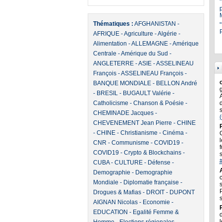
Thématiques :
AFGHANISTAN
-
"
P
AFRIQUE
-
Agriculture
-
Algérie
-
Alimentation
-
ALLEMAGNE
-
Amérique
Centrale
-
Amérique du Sud
-
ANGLETERRE
-
ASIE
-
ASSELINEAU
François
-
ASSELINEAU François
-
BANQUE MONDIALE
-
BELLON André
-
BRESIL
-
BUGAULT Valérie
-
Catholicisme
-
Chanson & Poésie
-
CHEMINADE Jacques
-
CHEVENEMENT Jean Pierre
-
CHINE
-
CHINE
-
Christianisme
-
Cinéma
-
l
CNR
-
Communisme
-
COVID19
-
f
COVID19
-
Crypto & Blockchains
-
CUBA
-
CULTURE
-
Défense
-
Demographie
-
Demographie
Mondiale
-
Diplomatie française
-
Drogues & Mafias
-
DROIT
-
DUPONT
AIGNAN Nicolas
-
Economie
-
EDUCATION
-
Egalité Femme &