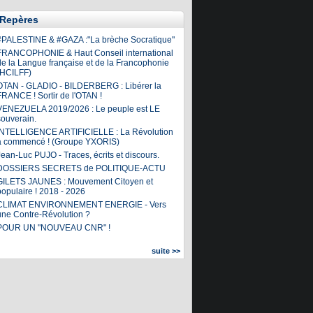
Repères
#PALESTINE & #GAZA :"La brèche Socratique"
FRANCOPHONIE & Haut Conseil international
de la Langue française et de la Francophonie
(HCILFF)
OTAN - GLADIO - BILDERBERG : Libérer la
FRANCE ! Sortir de l'OTAN !
VENEZUELA 2019/2026 : Le peuple est LE
souverain.
INTELLIGENCE ARTIFICIELLE : La Révolution
a commencé ! (Groupe YXORIS)
ean-Luc PUJO - Traces, écrits et discours.
DOSSIERS SECRETS de POLITIQUE-ACTU
GILETS JAUNES : Mouvement Citoyen et
populaire ! 2018 - 2026
CLIMAT ENVIRONNEMENT ENERGIE - Vers
une Contre-Révolution ?
POUR UN "NOUVEAU CNR" !
suite >>