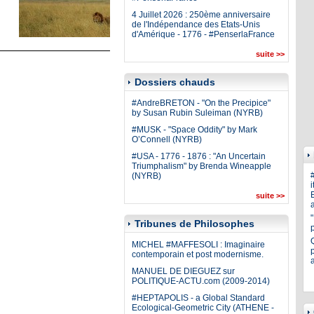
4 Juillet 2026 : 250ème anniversaire
de l'Indépendance des Etats-Unis
d'Amérique - 1776 - #PenserlaFrance
suite >>
Dossiers chauds
#AndreBRETON - "On the Precipice"
by Susan Rubin Suleiman (NYRB)
#MUSK - "Space Oddity" by Mark
O’Connell (NYRB)
#USA - 1776 - 1876 : "An Uncertain
Triumphalism" by Brenda Wineapple
(NYRB)
i
E
suite >>
a
Tribunes de Philosophes
MICHEL #MAFFESOLI : Imaginaire
p
contemporain et post modernisme.
MANUEL DE DIEGUEZ sur
POLITIQUE-ACTU.com (2009-2014)
#HEPTAPOLIS - a Global Standard
Ecological-Geometric City (ATHENE -