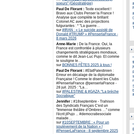
soeurs" (Géostratégie)
Paul De Florant :
Texte excellent !
Bravo aux Clubs Penser la France !
Analyse que complète le brillant
Colonel AC avec des projections
fulgurantes : * "La guerre…
sur
#IRAN : « Le suicide assisté de
Donald #TRUMP » #PenserlaFrance -
8 mars 2026
Anne-Marie :
De la France. Oui, la
France est confrontée à plusieurs
changements stratégiques mondiaux,
comme le dit Jean-Luc Pujo. Et comme
le souligne le…
sur
BONNES FÊTES 2025 à tous !
Paul De Florant :
#EtatPalestinien :
Erreur en décalage de la diplomatie
s
Française ! Comme le disent les Clubs
#PenserlaFrance @penserlaFrance -
28 juil. 2025 : "La…
sur
#PALESTINE & #GAZA :"La brèche
Socratique"
Jennifer :
#18septembre - Trahison
des Syndicats Français C'est un
"Immense théâtre d’Ombres …" comme
l'écrit jlPujo ... #democratiesociale
malade…
sur
#10SEPTEMBRE : « Pour un
"
soulèvement de la Nation » !
#PenserLaFrance - 8 septembre 2025