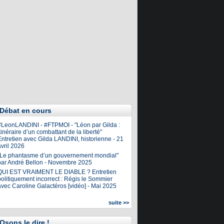
Débat en cours
#LeonLANDINI - #FTPMOI - "Léon par Gilda :
tinéraire d’un combattant de la liberté"
ntretien avec Gilda LANDINI, historienne - 21
vril 2026
"Le phantasme d’un gouvernement mondial"
par André Bellon - Novembre 2025
QUI EST VRAIMENT LE DIABLE ? Entretien
olitiquement incorrect : Régis le Sommier
avec Caroline Galactéros [vidéo] - Mai 2025
suite >>
Osons le dire !