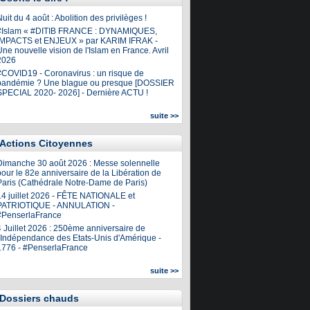
uit du 4 août : Abolition des privilèges !
#Islam « #DITIB FRANCE : DYNAMIQUES,
IMPACTS et ENJEUX » par KARIM IFRAK -
ne nouvelle vision de l'Islam en France. Avril
2026
#COVID19 - Coronavirus : un risque de
pandémie ? Une blague ou presque [DOSSIER
SPECIAL 2020- 2026] - Dernière ACTU !
suite >>
Actions Citoyennes
Dimanche 30 août 2026 : Messe solennelle
our le 82e anniversaire de la Libération de
Paris (Cathédrale Notre-Dame de Paris)
14 juillet 2026 - FÊTE NATIONALE et
PATRIOTIQUE - ANNULATION -
#PenserlaFrance
4 Juillet 2026 : 250ème anniversaire de
l'Indépendance des Etats-Unis d'Amérique -
1776 - #PenserlaFrance
suite >>
Dossiers chauds