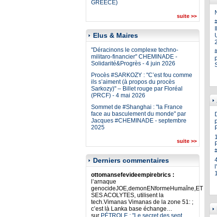
GREECE)
N
suite >>
Elus & Maires
U
"Déracinons le complexe techno-
militaro-financier" CHEMINADE -
Solidarité&Progrès - 4 juin 2026
Procès #SARKOZY : "C’est fou comme
ils s’aiment (à propos du procès
Sarkozy)" – Billet rouge par Floréal
(PRCF) - 4 mai 2026
Sommet de #Shanghai : "la France
face au basculement du monde" par
Jacques #CHEMINADE - septembre
p
2025
suite >>
Derniers commentaires
ottomansefevideempirebrics :
l’arnaque
genocideJOE,demonENformeHumaîne,ET
SES ACOLYTES, utilisent la
tech.Vimanas Vimanas de la zone 51: ;
c’est là Lanka base échange…
sur
PÉTROLE : "Le secret des sept