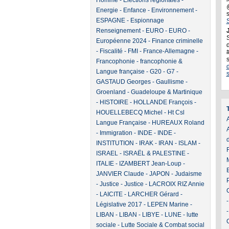
Homme
-
Elections régionales
-
Energie
-
Enfance
-
Environnement
-
ESPAGNE
-
Espionnage
Renseignement
-
EURO
-
EURO
-
J
Européenne 2024
-
Finance criminelle
d
-
Fiscalité
-
FMI
-
France-Allemagne
-
Francophonie
-
francophonie &
Langue française
-
G20
-
G7
-
GASTAUD Georges
-
Gaullisme
-
Groenland
-
Guadeloupe & Martinique
-
HISTOIRE
-
HOLLANDE François
-
HOUELLEBECQ Michel
-
Ht Csl
A
Langue Française
-
HUREAUX Roland
-
Immigration
-
INDE
-
INDE
-
INSTITUTION
-
IRAK
-
IRAN
-
ISLAM
-
ISRAEL
-
ISRAËL & PALESTINE
-
ITALIE
-
IZAMBERT Jean-Loup
-
JANVIER Claude
-
JAPON
-
Judaisme
-
Justice
-
Justice
-
LACROIX RIZ Annie
-
LAICITE
-
LARCHER Gérard
-
Législative 2017
-
LEPEN Marine
-
LIBAN
-
LIBAN
-
LIBYE
-
LUNE
-
lutte
sociale
-
Lutte Sociale & Combat social