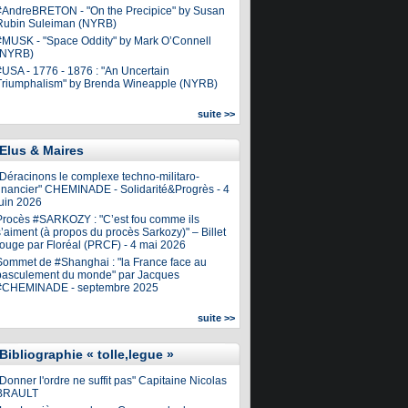
#AndreBRETON - "On the Precipice" by Susan
Rubin Suleiman (NYRB)
#MUSK - "Space Oddity" by Mark O’Connell
(NYRB)
#USA - 1776 - 1876 : "An Uncertain
Triumphalism" by Brenda Wineapple (NYRB)
suite >>
Elus & Maires
"Déracinons le complexe techno-militaro-
financier" CHEMINADE - Solidarité&Progrès - 4
juin 2026
Procès #SARKOZY : "C’est fou comme ils
’aiment (à propos du procès Sarkozy)" – Billet
rouge par Floréal (PRCF) - 4 mai 2026
Sommet de #Shanghai : "la France face au
basculement du monde" par Jacques
#CHEMINADE - septembre 2025
suite >>
Bibliographie « tolle,legue »
Donner l'ordre ne suffit pas" Capitaine Nicolas
BRAULT