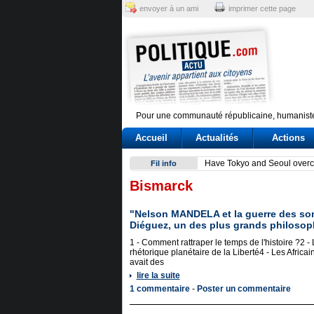
envoyer à un ami
imprimer cette page
Pour une communauté républicaine, humaniste
Accueil
Actualités
Actions
Delmastro, bagarre sulle cha
Fil info
Bismarck
"Nelson MANDELA et la guerre des so
Diéguez, un des plus grands philoso
1 - Comment rattraper le temps de l'histoire ?2 -
rhétorique planétaire de la Liberté4 - Les Afric
avait des
lire la suite
1 commentaire
-
Poster un commentaire