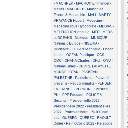
-
MACHREK
-
MACRON Emmanuel
-
Mafias
-
MAGHREB
-
Maison de
France & Monarchie
-
MALI
-
MARTY
VRAYANCE Hubert
-
Medecine
-
Medecine sous Hyppocrate
-
MEDIAS
-
MELENCHON jean luc
-
MER
-
MERS
et OCEANS
-
Mexique
-
MUSIQUE
-
F
Nations d'Europe
-
NIGERIA
-
Nucléaire
-
OCEAN Atlantique
-
Ocean
Indien
-
OCEAN Pacifique
-
OCS
-
OMC
-
ONANA Charles
-
ONU
-
ONU -
Nations Unies
-
ORDRE LAFAYETTE
MONDE
-
OTAN
-
PAKISTAN
-
PALESTINE
-
Patriotisme
-
Pauvreté -
précarité
-
Pédocriminalité
-
PENSER
LA FRANCE
-
PERRONE Christian
-
PHILIPPE Edouard
-
POLICE &
Sécurité
-
Présidentielle 2017
-
Présidentielle 2022
-
Présidentielles
2027
-
Protestantisme
-
PUJO Jean-
Luc
-
QUEBEC
-
QUEBEC
-
RAOULT
Didier
-
RéinfoCovid 2022
-
Relations