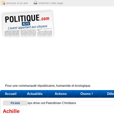
envoyer à un ami
imprimer cette page
Pour une communauté républicaine, humaniste et écologique.
Accueil
Actualités
Actions
Osons !
Déb
Sindicato italiano lleva a Cuba su solidaridad en centenario 
Fil info
Achille