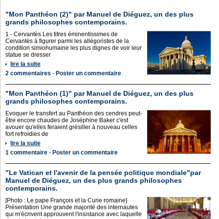
"Mon Panthéon (2)" par Manuel de Diéguez, un des plus
grands philosophes contemporains.
1 - Cervantès Les titres éminentissimes de
Cervantès à figurer parmi les allégoristes de la
condition simiohumaine les plus dignes de voir leur
statue se dresser
lire la suite
2 commentaires
-
Poster un commentaire
"Mon Panthéon (1)" par Manuel de Diéguez, un des plus
grands philosophes contemporains.
Evoquer le transfert au Panthéon des cendres peut-
être encore chaudes de Joséphine Baker c'est
avouer qu'elles feraient grésiller à nouveau celles
fort refroidies de
lire la suite
1 commentaire
-
Poster un commentaire
"Le Vatican et l'avenir de la pensée politique mondiale"par
Manuel de Diéguez, un des plus grands philosophes
contemporains.
[Photo : Le pape François et la Curie romaine]
Présentation Une grande majorité des internautes
qui m'écrivent approuvent l'insistance avec laquelle