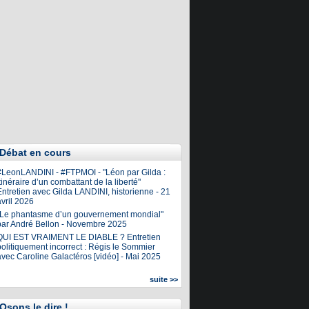
Débat en cours
#LeonLANDINI - #FTPMOI - "Léon par Gilda :
tinéraire d’un combattant de la liberté"
ntretien avec Gilda LANDINI, historienne - 21
vril 2026
"Le phantasme d’un gouvernement mondial"
par André Bellon - Novembre 2025
QUI EST VRAIMENT LE DIABLE ? Entretien
olitiquement incorrect : Régis le Sommier
avec Caroline Galactéros [vidéo] - Mai 2025
suite >>
Osons le dire !