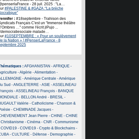
@penserlaFrance - 28 juil. 2025 : "La…
sur
#PALESTINE & #GAZA :"La brèche
Socratique"
ennifer :
#18septembre - Trahison des
Syndicats Français C'est un "Immense théâtre
’Ombres …" comme l'écrit jlPujo ...
#democratiesociale malade…
sur
#10SEPTEMBRE : « Pour un soulèvement
de la Nation » ! #PenserLaFrance - 8
septembre 2025
Thématiques :
AFGHANISTAN
-
AFRIQUE
-
griculture
-
Algérie
-
Alimentation
-
ALLEMAGNE
-
Amérique Centrale
-
Amérique
du Sud
-
ANGLETERRE
-
ASIE
-
ASSELINEAU
François
-
ASSELINEAU François
-
BANQUE
MONDIALE
-
BELLON André
-
BRESIL
-
BUGAULT Valérie
-
Catholicisme
-
Chanson &
Poésie
-
CHEMINADE Jacques
-
CHEVENEMENT Jean Pierre
-
CHINE
-
CHINE
-
Christianisme
-
Cinéma
-
CNR
-
Communisme
-
COVID19
-
COVID19
-
Crypto & Blockchains
-
CUBA
-
CULTURE
-
Défense
-
Demographie
-