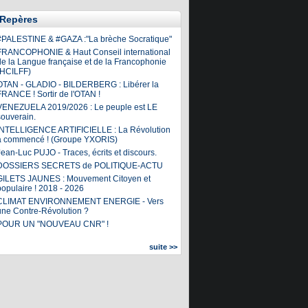
Repères
#PALESTINE & #GAZA :"La brèche Socratique"
FRANCOPHONIE & Haut Conseil international
de la Langue française et de la Francophonie
(HCILFF)
OTAN - GLADIO - BILDERBERG : Libérer la
FRANCE ! Sortir de l'OTAN !
VENEZUELA 2019/2026 : Le peuple est LE
souverain.
INTELLIGENCE ARTIFICIELLE : La Révolution
a commencé ! (Groupe YXORIS)
ean-Luc PUJO - Traces, écrits et discours.
DOSSIERS SECRETS de POLITIQUE-ACTU
GILETS JAUNES : Mouvement Citoyen et
populaire ! 2018 - 2026
CLIMAT ENVIRONNEMENT ENERGIE - Vers
une Contre-Révolution ?
POUR UN "NOUVEAU CNR" !
suite >>