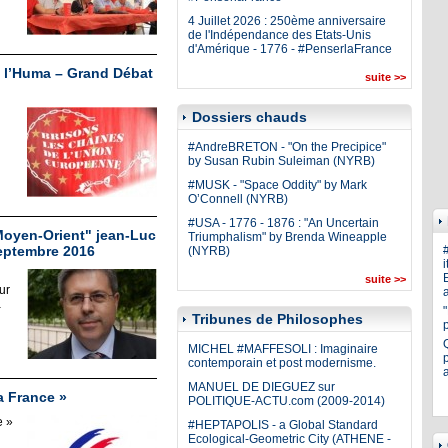
4 Juillet 2026 : 250ème anniversaire
de l'Indépendance des Etats-Unis
d'Amérique - 1776 - #PenserlaFrance
 l’Huma – Grand Débat
suite >>
Dossiers chauds
#AndreBRETON - "On the Precipice"
by Susan Rubin Suleiman (NYRB)
#MUSK - "Space Oddity" by Mark
O’Connell (NYRB)
#USA - 1776 - 1876 : "An Uncertain
Moyen-Orient" jean-Luc
Triumphalism" by Brenda Wineapple
eptembre 2016
(NYRB)
i
E
suite >>
ur
a
a
Tribunes de Philosophes
MICHEL #MAFFESOLI : Imaginaire
p
contemporain et post modernisme.
MANUEL DE DIEGUEZ sur
 France »
POLITIQUE-ACTU.com (2009-2014)
 »
#HEPTAPOLIS - a Global Standard
Ecological-Geometric City (ATHENE -