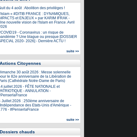
uit du 4 août : Abolition des privilèges !
#Islam « #DITIB FRANCE : DYNAMIQUES,
IMPACTS et ENJEUX » par KARIM IFRAK -
ne nouvelle vision de l'Islam en France. Avril
2026
#COVID19 - Coronavirus : un risque de
pandémie ? Une blague ou presque [DOSSIER
SPECIAL 2020- 2026] - Dernière ACTU !
suite >>
Actions Citoyennes
Dimanche 30 août 2026 : Messe solennelle
our le 82e anniversaire de la Libération de
Paris (Cathédrale Notre-Dame de Paris)
14 juillet 2026 - FÊTE NATIONALE et
PATRIOTIQUE - ANNULATION -
#PenserlaFrance
4 Juillet 2026 : 250ème anniversaire de
l'Indépendance des Etats-Unis d'Amérique -
1776 - #PenserlaFrance
suite >>
Dossiers chauds