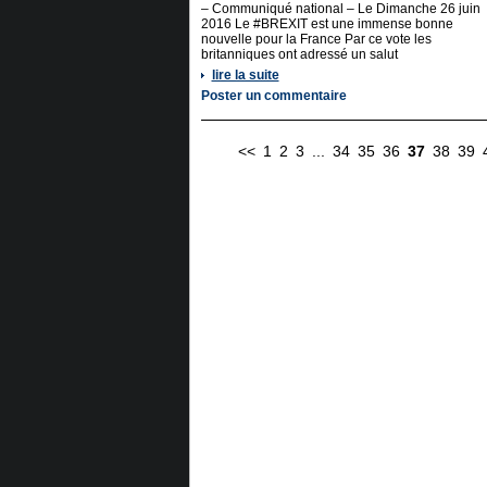
– Communiqué national – Le Dimanche 26 juin
2016 Le #‎BREXIT est une immense bonne
nouvelle pour la France Par ce vote les
britanniques ont adressé un salut
lire la suite
Poster un commentaire
<<
1
2
3
...
34
35
36
37
38
39