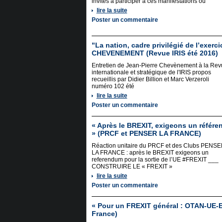
invités à participer à ces manifestations où
lire la suite
Poster un commentaire
"La nation, cadre privilégié de l’exerc
CHEVENEMENT (Revue IRIS été 2016)
Entretien de Jean-Pierre Chevènement à la Rev
internationale et stratégique de l'IRIS propos
recueillis par Didier Billion et Marc Verzeroli
numéro 102 été
lire la suite
Poster un commentaire
« Après le BREXIT, exigeons un référ
» (PRCF et PENSER LA FRANCE)
Réaction unitaire du PRCF et des Clubs PENS
LA FRANCE : après le BREXIT exigeons un
referendum pour la sortie de l’UE #FREXIT ___
CONSTRUIRE LE « FREXIT »
lire la suite
Poster un commentaire
« Pour un FREXIT général : OTAN-UE-E
France)