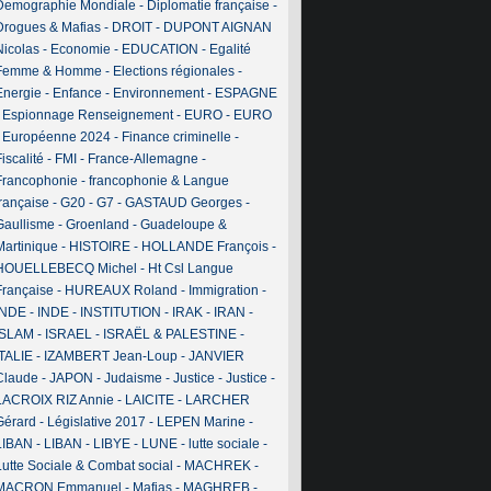
Demographie Mondiale
-
Diplomatie française
-
Drogues & Mafias
-
DROIT
-
DUPONT AIGNAN
Nicolas
-
Economie
-
EDUCATION
-
Egalité
Femme & Homme
-
Elections régionales
-
Energie
-
Enfance
-
Environnement
-
ESPAGNE
-
Espionnage Renseignement
-
EURO
-
EURO
-
Européenne 2024
-
Finance criminelle
-
iscalité
-
FMI
-
France-Allemagne
-
Francophonie
-
francophonie & Langue
française
-
G20
-
G7
-
GASTAUD Georges
-
Gaullisme
-
Groenland
-
Guadeloupe &
Martinique
-
HISTOIRE
-
HOLLANDE François
-
HOUELLEBECQ Michel
-
Ht Csl Langue
Française
-
HUREAUX Roland
-
Immigration
-
INDE
-
INDE
-
INSTITUTION
-
IRAK
-
IRAN
-
ISLAM
-
ISRAEL
-
ISRAËL & PALESTINE
-
ITALIE
-
IZAMBERT Jean-Loup
-
JANVIER
Claude
-
JAPON
-
Judaisme
-
Justice
-
Justice
-
LACROIX RIZ Annie
-
LAICITE
-
LARCHER
Gérard
-
Législative 2017
-
LEPEN Marine
-
LIBAN
-
LIBAN
-
LIBYE
-
LUNE
-
lutte sociale
-
Lutte Sociale & Combat social
-
MACHREK
-
MACRON Emmanuel
-
Mafias
-
MAGHREB
-