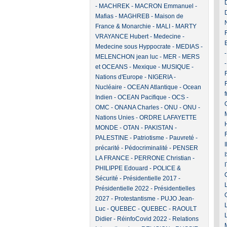
-
MACHREK
-
MACRON Emmanuel
-
Mafias
-
MAGHREB
-
Maison de
France & Monarchie
-
MALI
-
MARTY
VRAYANCE Hubert
-
Medecine
-
Medecine sous Hyppocrate
-
MEDIAS
-
MELENCHON jean luc
-
MER
-
MERS
et OCEANS
-
Mexique
-
MUSIQUE
-
F
Nations d'Europe
-
NIGERIA
-
Nucléaire
-
OCEAN Atlantique
-
Ocean
Indien
-
OCEAN Pacifique
-
OCS
-
OMC
-
ONANA Charles
-
ONU
-
ONU -
Nations Unies
-
ORDRE LAFAYETTE
MONDE
-
OTAN
-
PAKISTAN
-
PALESTINE
-
Patriotisme
-
Pauvreté -
précarité
-
Pédocriminalité
-
PENSER
LA FRANCE
-
PERRONE Christian
-
PHILIPPE Edouard
-
POLICE &
Sécurité
-
Présidentielle 2017
-
Présidentielle 2022
-
Présidentielles
2027
-
Protestantisme
-
PUJO Jean-
Luc
-
QUEBEC
-
QUEBEC
-
RAOULT
Didier
-
RéinfoCovid 2022
-
Relations