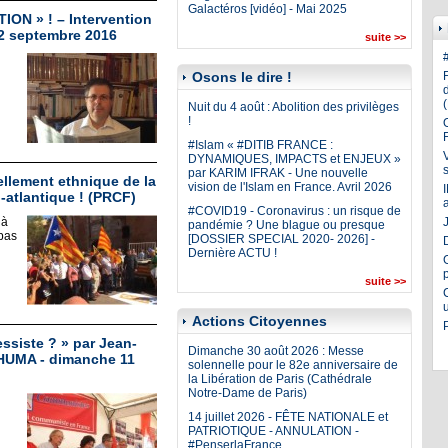
Galactéros [vidéo] - Mai 2025
TION » ! – Intervention
22 septembre 2016
suite >>
Osons le dire !
Nuit du 4 août : Abolition des privilèges
!
#Islam « #DITIB FRANCE :
DYNAMIQUES, IMPACTS et ENJEUX »
par KARIM IFRAK - Une nouvelle
llement ethnique de la
vision de l'Islam en France. Avril 2026
-atlantique ! (PRCF)
#COVID19 - Coronavirus : un risque de
 à
J
pandémie ? Une blague ou presque
pas
[DOSSIER SPECIAL 2020- 2026] -
Dernière ACTU !
suite >>
Actions Citoyennes
ssiste ? » par Jean-
Dimanche 30 août 2026 : Messe
'HUMA - dimanche 11
solennelle pour le 82e anniversaire de
la Libération de Paris (Cathédrale
Notre-Dame de Paris)
14 juillet 2026 - FÊTE NATIONALE et
PATRIOTIQUE - ANNULATION -
#PenserlaFrance