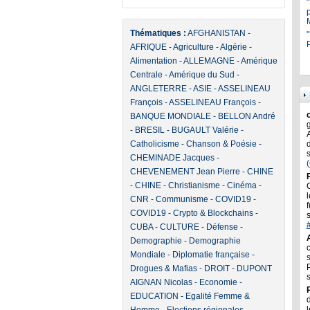
Thématiques :
AFGHANISTAN
-
"
P
AFRIQUE
-
Agriculture
-
Algérie
-
Alimentation
-
ALLEMAGNE
-
Amérique
Centrale
-
Amérique du Sud
-
ANGLETERRE
-
ASIE
-
ASSELINEAU
François
-
ASSELINEAU François
-
BANQUE MONDIALE
-
BELLON André
-
BRESIL
-
BUGAULT Valérie
-
Catholicisme
-
Chanson & Poésie
-
CHEMINADE Jacques
-
CHEVENEMENT Jean Pierre
-
CHINE
-
CHINE
-
Christianisme
-
Cinéma
-
l
CNR
-
Communisme
-
COVID19
-
f
COVID19
-
Crypto & Blockchains
-
CUBA
-
CULTURE
-
Défense
-
Demographie
-
Demographie
Mondiale
-
Diplomatie française
-
Drogues & Mafias
-
DROIT
-
DUPONT
AIGNAN Nicolas
-
Economie
-
EDUCATION
-
Egalité Femme &