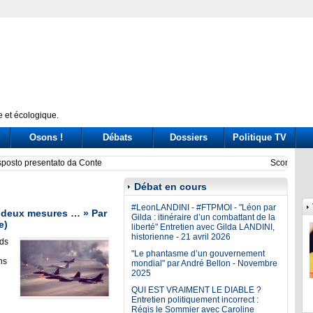
 et écologique.
Osons !
Débats
Dossiers
Politique TV
ni nel governo. Passa la linea dura ma si teme il boomerang
Covid,
Débat en cours
#LeonLANDINI - #FTPMOI - "Léon par
, deux mesures … » Par
Gilda : itinéraire d’un combattant de la
e)
liberté" Entretien avec Gilda LANDINI,
historienne - 21 avril 2026
ids
"Le phantasme d’un gouvernement
ns
mondial" par André Bellon - Novembre
2025
QUI EST VRAIMENT LE DIABLE ?
Entretien politiquement incorrect :
Régis le Sommier avec Caroline