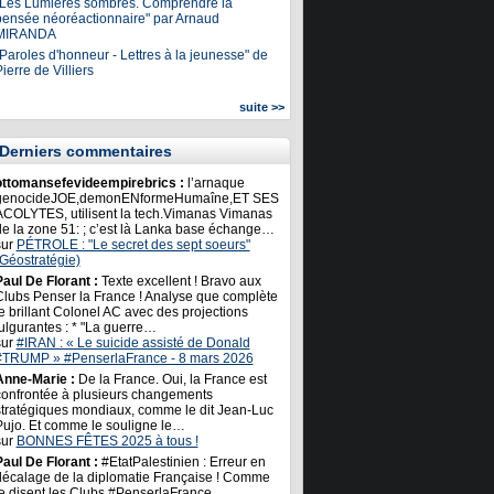
"Les Lumières sombres. Comprendre la
pensée néoréactionnaire" par Arnaud
MIRANDA
Paroles d'honneur - Lettres à la jeunesse" de
ierre de Villiers
suite >>
Derniers commentaires
ottomansefevideempirebrics :
l’arnaque
genocideJOE,demonENformeHumaîne,ET SES
ACOLYTES, utilisent la tech.Vimanas Vimanas
de la zone 51: ; c’est là Lanka base échange…
sur
PÉTROLE : "Le secret des sept soeurs"
(Géostratégie)
Paul De Florant :
Texte excellent ! Bravo aux
Clubs Penser la France ! Analyse que complète
e brillant Colonel AC avec des projections
ulgurantes : * "La guerre…
sur
#IRAN : « Le suicide assisté de Donald
#TRUMP » #PenserlaFrance - 8 mars 2026
Anne-Marie :
De la France. Oui, la France est
confrontée à plusieurs changements
stratégiques mondiaux, comme le dit Jean-Luc
Pujo. Et comme le souligne le…
sur
BONNES FÊTES 2025 à tous !
Paul De Florant :
#EtatPalestinien : Erreur en
décalage de la diplomatie Française ! Comme
le disent les Clubs #PenserlaFrance