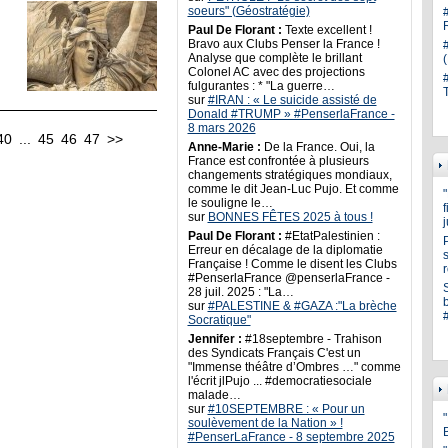
soeurs" (Géostratégie)
Paul De Florant :
Texte excellent !
Bravo aux Clubs Penser la France !
Analyse que complète le brillant
Colonel AC avec des projections
fulgurantes : * "La guerre…
sur
#IRAN : « Le suicide assisté de
Donald #TRUMP » #PenserlaFrance -
8 mars 2026
40
...
45
46
47
>>
Anne-Marie :
De la France. Oui, la
France est confrontée à plusieurs
changements stratégiques mondiaux,
comme le dit Jean-Luc Pujo. Et comme
le souligne le…
sur
BONNES FÊTES 2025 à tous !
Paul De Florant :
#EtatPalestinien :
Erreur en décalage de la diplomatie
s
Française ! Comme le disent les Clubs
#PenserlaFrance @penserlaFrance -
28 juil. 2025 : "La…
sur
#PALESTINE & #GAZA :"La brèche
Socratique"
Jennifer :
#18septembre - Trahison
des Syndicats Français C'est un
"Immense théâtre d’Ombres …" comme
l'écrit jlPujo ... #democratiesociale
malade…
sur
#10SEPTEMBRE : « Pour un
"
soulèvement de la Nation » !
#PenserLaFrance - 8 septembre 2025