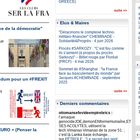
GREECE)
N
suite >>
Elus & Maires
U
ice de la démocratie"
"Déracinons le complexe techno-
militaro-financier" CHEMINADE -
Solidarité&Progrès - 4 juin 2026
ue
Procès #SARKOZY : "C’est fou comme
ils s’aiment (à propos du procès
Sarkozy)" – Billet rouge par Floréal
(PRCF) - 4 mai 2026
Sommet de #Shanghai : "la France
face au basculement du monde" par
Jacques #CHEMINADE - septembre
p
endum pour un #FREXIT
2025
suite >>
ER
Derniers commentaires
ottomansefevideempirebrics :
l’arnaque
genocideJOE,demonENformeHumaîne,ET
SES ACOLYTES, utilisent la
URO » (Penser la
tech.Vimanas Vimanas de la zone 51: ;
c’est là Lanka base échange…
sur
PÉTROLE : "Le secret des sept