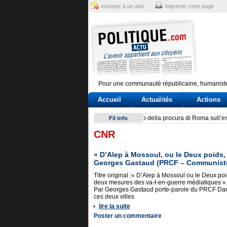
envoyer à un ami
imprimer cette page
Pour une communauté républicaine, humaniste
Accueil
Actualités
Actions
Scontro su Schengen, tensio
Fil info
CNR
« D’Alep à Mossoul, ou le Deux poids
Georges Gastaud (PRCF – Communist
Titre original :« D’Alep à Mossoul ou le Deux po
deux mesures des va-t-en-guerre médiatiques »
Par Georges Gastaud porte-parole du PRCF Da
ces deux villes
lire la suite
Poster un commentaire