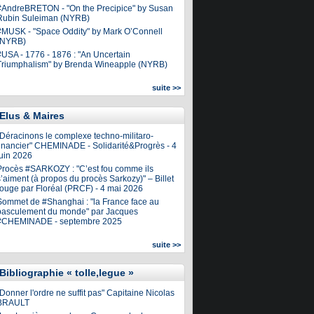
#AndreBRETON - "On the Precipice" by Susan
Rubin Suleiman (NYRB)
#MUSK - "Space Oddity" by Mark O’Connell
(NYRB)
#USA - 1776 - 1876 : "An Uncertain
Triumphalism" by Brenda Wineapple (NYRB)
suite >>
Elus & Maires
"Déracinons le complexe techno-militaro-
financier" CHEMINADE - Solidarité&Progrès - 4
juin 2026
Procès #SARKOZY : "C’est fou comme ils
’aiment (à propos du procès Sarkozy)" – Billet
rouge par Floréal (PRCF) - 4 mai 2026
Sommet de #Shanghai : "la France face au
basculement du monde" par Jacques
#CHEMINADE - septembre 2025
suite >>
Bibliographie « tolle,legue »
Donner l'ordre ne suffit pas" Capitaine Nicolas
BRAULT