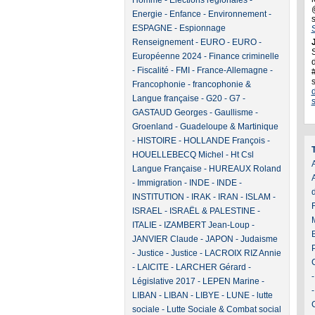
Homme
-
Elections régionales
-
Energie
-
Enfance
-
Environnement
-
ESPAGNE
-
Espionnage
Renseignement
-
EURO
-
EURO
-
J
Européenne 2024
-
Finance criminelle
d
-
Fiscalité
-
FMI
-
France-Allemagne
-
Francophonie
-
francophonie &
Langue française
-
G20
-
G7
-
GASTAUD Georges
-
Gaullisme
-
Groenland
-
Guadeloupe & Martinique
-
HISTOIRE
-
HOLLANDE François
-
HOUELLEBECQ Michel
-
Ht Csl
A
Langue Française
-
HUREAUX Roland
-
Immigration
-
INDE
-
INDE
-
INSTITUTION
-
IRAK
-
IRAN
-
ISLAM
-
ISRAEL
-
ISRAËL & PALESTINE
-
ITALIE
-
IZAMBERT Jean-Loup
-
JANVIER Claude
-
JAPON
-
Judaisme
-
Justice
-
Justice
-
LACROIX RIZ Annie
-
LAICITE
-
LARCHER Gérard
-
Législative 2017
-
LEPEN Marine
-
LIBAN
-
LIBAN
-
LIBYE
-
LUNE
-
lutte
sociale
-
Lutte Sociale & Combat social