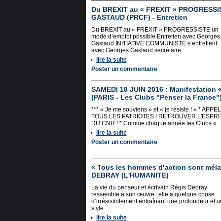
Du BREXIT au « FREXIT » PROGRESSI
GASTAUD (PRCF) - Entretien
Du BREXIT au « FREXIT » PROGRESSISTE un
mode d’emploi possible Entretien avec Georges
Gastaud INITIATIVE COMMUNISTE s’entretient
avec Georges Gastaud secrétaire
lire la suite
Poster un commentaire
SAMEDI 18 JUIN 2016 : Manifestation «
(PARIS - Les Clubs "Penser la France"
*** « Je me souviens » et « je résiste ! » * APPEL
TOUS LES PATRIOTES ! RETROUVER L'ESPRI
DU CNR ! * Comme chaque année les Clubs «
lire la suite
Poster un commentaire
« Tous les hommes d’action sont mél
DEBRAY (L'HUMANITE)
La vie du penseur et écrivain Régis Debray
ressemble à son œuvre : elle a quelque chose
d’irrésistiblement entraînant une profondeur et u
style
lire la suite