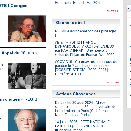
Galactéros [vidéo] - Mai 2025
STE ! Georges
suite >>
Osons le dire !
Nuit du 4 août : Abolition des privilèges
!
#Islam « #DITIB FRANCE :
DYNAMIQUES, IMPACTS et ENJEUX »
par KARIM IFRAK - Une nouvelle
 Appel du 18 juin »
vision de l'Islam en France. Avril 2026
)
#COVID19 - Coronavirus : un risque de
 à
J
pandémie ? Une blague ou presque
T
[DOSSIER SPECIAL 2020- 2026] -
Dernière ACTU !
suite >>
Actions Citoyennes
ancoliques » REGIS
Dimanche 30 août 2026 : Messe
solennelle pour le 82e anniversaire de
la Libération de Paris (Cathédrale
Notre-Dame de Paris)
n
14 juillet 2026 - FÊTE NATIONALE et
PATRIOTIQUE - ANNULATION -
#PenserlaFrance