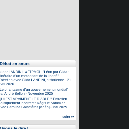
Débat en cours
#LeonLANDINI - #FTPMOI - "Léon par Gilda :
tinéraire d’un combattant de la liberté"
ntretien avec Gilda LANDINI, historienne - 21
vril 2026
"Le phantasme d’un gouvernement mondial"
par André Bellon - Novembre 2025
QUI EST VRAIMENT LE DIABLE ? Entretien
olitiquement incorrect : Régis le Sommier
avec Caroline Galactéros [vidéo] - Mai 2025
suite >>
Osons le dire !