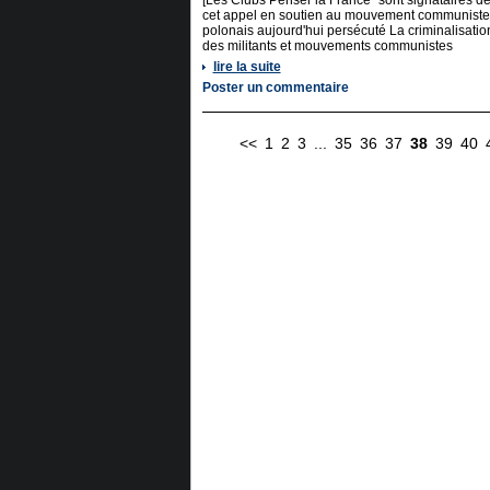
[Les Clubs Penser la France" sont signataires d
cet appel en soutien au mouvement communiste
polonais aujourd'hui persécuté La criminalisatio
des militants et mouvements communistes
lire la suite
Poster un commentaire
<<
1
2
3
...
35
36
37
38
39
40