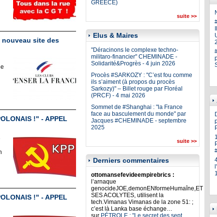
GREECE)
N
suite >>
Elus & Maires
U
nouveau site des
"Déracinons le complexe techno-
militaro-financier" CHEMINADE -
Solidarité&Progrès - 4 juin 2026
le
Procès #SARKOZY : "C’est fou comme
ils s’aiment (à propos du procès
Sarkozy)" – Billet rouge par Floréal
(PRCF) - 4 mai 2026
Sommet de #Shanghai : "la France
face au basculement du monde" par
LONAIS !" - APPEL
Jacques #CHEMINADE - septembre
p
2025
e
suite >>
n
Derniers commentaires
ottomansefevideempirebrics :
l’arnaque
genocideJOE,demonENformeHumaîne,ET
SES ACOLYTES, utilisent la
LONAIS !" - APPEL
tech.Vimanas Vimanas de la zone 51: ;
c’est là Lanka base échange…
sur
PÉTROLE : "Le secret des sept