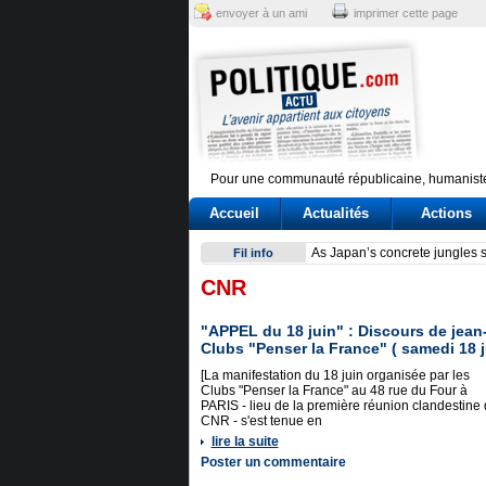
envoyer à un ami
imprimer cette page
Pour une communauté républicaine, humaniste
Accueil
Actualités
Actions
Reactor at Kansai Electric’s 
Fil info
CNR
"APPEL du 18 juin" : Discours de jean
Clubs "Penser la France" ( samedi 18 j
[La manifestation du 18 juin organisée par les
Clubs "Penser la France" au 48 rue du Four à
PARIS - lieu de la première réunion clandestine
CNR - s'est tenue en
lire la suite
Poster un commentaire