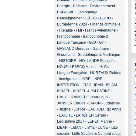
Homme
-
Elections régionales
-
Energie
-
Enfance
-
Environnement
-
ESPAGNE
-
Espionnage
Renseignement
-
EURO
-
EURO
-
J
Européenne 2024
-
Finance criminelle
d
-
Fiscalité
-
FMI
-
France-Allemagne
-
Francophonie
-
francophonie &
Langue française
-
G20
-
G7
-
GASTAUD Georges
-
Gaullisme
-
Groenland
-
Guadeloupe & Martinique
-
HISTOIRE
-
HOLLANDE François
-
HOUELLEBECQ Michel
-
Ht Csl
A
Langue Française
-
HUREAUX Roland
-
Immigration
-
INDE
-
INDE
-
INSTITUTION
-
IRAK
-
IRAN
-
ISLAM
-
ISRAEL
-
ISRAËL & PALESTINE
-
ITALIE
-
IZAMBERT Jean-Loup
-
JANVIER Claude
-
JAPON
-
Judaisme
-
Justice
-
Justice
-
LACROIX RIZ Annie
-
LAICITE
-
LARCHER Gérard
-
Législative 2017
-
LEPEN Marine
-
LIBAN
-
LIBAN
-
LIBYE
-
LUNE
-
lutte
sociale
-
Lutte Sociale & Combat social