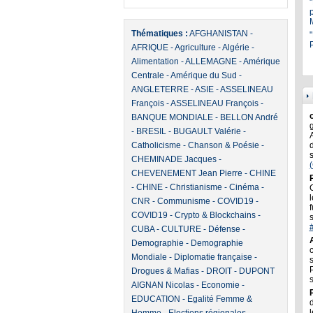
Thématiques :
AFGHANISTAN
-
"
P
AFRIQUE
-
Agriculture
-
Algérie
-
Alimentation
-
ALLEMAGNE
-
Amérique
Centrale
-
Amérique du Sud
-
ANGLETERRE
-
ASIE
-
ASSELINEAU
François
-
ASSELINEAU François
-
BANQUE MONDIALE
-
BELLON André
-
BRESIL
-
BUGAULT Valérie
-
Catholicisme
-
Chanson & Poésie
-
CHEMINADE Jacques
-
CHEVENEMENT Jean Pierre
-
CHINE
-
CHINE
-
Christianisme
-
Cinéma
-
l
CNR
-
Communisme
-
COVID19
-
f
COVID19
-
Crypto & Blockchains
-
CUBA
-
CULTURE
-
Défense
-
Demographie
-
Demographie
Mondiale
-
Diplomatie française
-
Drogues & Mafias
-
DROIT
-
DUPONT
AIGNAN Nicolas
-
Economie
-
EDUCATION
-
Egalité Femme &