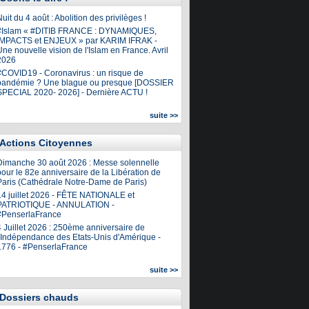
uit du 4 août : Abolition des privilèges !
#Islam « #DITIB FRANCE : DYNAMIQUES,
IMPACTS et ENJEUX » par KARIM IFRAK -
ne nouvelle vision de l'Islam en France. Avril
2026
#COVID19 - Coronavirus : un risque de
pandémie ? Une blague ou presque [DOSSIER
SPECIAL 2020- 2026] - Dernière ACTU !
suite >>
Actions Citoyennes
Dimanche 30 août 2026 : Messe solennelle
our le 82e anniversaire de la Libération de
Paris (Cathédrale Notre-Dame de Paris)
14 juillet 2026 - FÊTE NATIONALE et
PATRIOTIQUE - ANNULATION -
#PenserlaFrance
4 Juillet 2026 : 250ème anniversaire de
l'Indépendance des Etats-Unis d'Amérique -
1776 - #PenserlaFrance
suite >>
Dossiers chauds