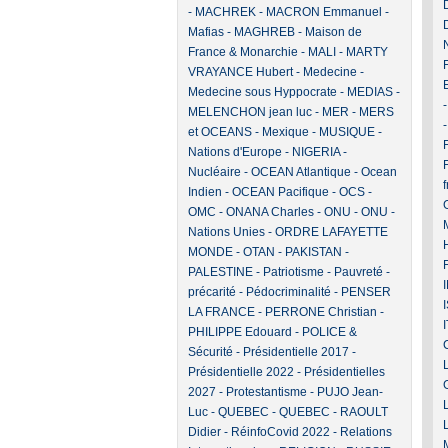
-
MACHREK
-
MACRON Emmanuel
-
Mafias
-
MAGHREB
-
Maison de
France & Monarchie
-
MALI
-
MARTY
VRAYANCE Hubert
-
Medecine
-
Medecine sous Hyppocrate
-
MEDIAS
-
MELENCHON jean luc
-
MER
-
MERS
et OCEANS
-
Mexique
-
MUSIQUE
-
F
Nations d'Europe
-
NIGERIA
-
Nucléaire
-
OCEAN Atlantique
-
Ocean
Indien
-
OCEAN Pacifique
-
OCS
-
OMC
-
ONANA Charles
-
ONU
-
ONU -
Nations Unies
-
ORDRE LAFAYETTE
MONDE
-
OTAN
-
PAKISTAN
-
PALESTINE
-
Patriotisme
-
Pauvreté -
précarité
-
Pédocriminalité
-
PENSER
LA FRANCE
-
PERRONE Christian
-
PHILIPPE Edouard
-
POLICE &
Sécurité
-
Présidentielle 2017
-
Présidentielle 2022
-
Présidentielles
2027
-
Protestantisme
-
PUJO Jean-
Luc
-
QUEBEC
-
QUEBEC
-
RAOULT
Didier
-
RéinfoCovid 2022
-
Relations