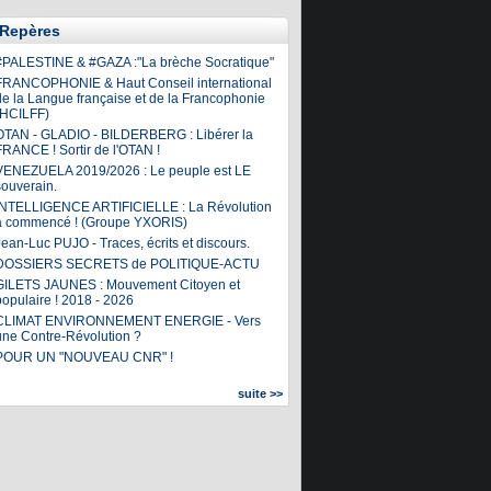
Repères
#PALESTINE & #GAZA :"La brèche Socratique"
FRANCOPHONIE & Haut Conseil international
de la Langue française et de la Francophonie
(HCILFF)
OTAN - GLADIO - BILDERBERG : Libérer la
FRANCE ! Sortir de l'OTAN !
VENEZUELA 2019/2026 : Le peuple est LE
souverain.
INTELLIGENCE ARTIFICIELLE : La Révolution
a commencé ! (Groupe YXORIS)
ean-Luc PUJO - Traces, écrits et discours.
DOSSIERS SECRETS de POLITIQUE-ACTU
GILETS JAUNES : Mouvement Citoyen et
populaire ! 2018 - 2026
CLIMAT ENVIRONNEMENT ENERGIE - Vers
une Contre-Révolution ?
POUR UN "NOUVEAU CNR" !
suite >>