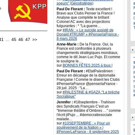
e
soeurs" (Géostratégie)
n
Paul De Florant :
Texte excellent !
Bravo aux Clubs Penser la France !
Analyse que complète le brillant
Colonel AC avec des projections
fulgurantes : * "La guerre…
sur
#IRAN : « Le suicide assisté de
Donald #TRUMP » #PenserlaFrance -
8 mars 2026
41
...
45
46
47
>>
Anne-Marie :
De la France. Oui, la
France est confrontée à plusieurs
changements stratégiques mondiaux,
comme le dit Jean-Luc Pujo. Et comme
le souligne le…
sur
BONNES FÊTES 2025 à tous !
Paul De Florant :
#EtatPalestinien :
Erreur en décalage de la diplomatie
s
Française ! Comme le disent les Clubs
#PenserlaFrance @penserlaFrance -
28 juil. 2025 : "La…
sur
#PALESTINE & #GAZA :"La brèche
Socratique"
Jennifer :
#18septembre - Trahison
des Syndicats Français C'est un
"Immense théâtre d’Ombres …" comme
l'écrit jlPujo ... #democratiesociale
malade…
sur
#10SEPTEMBRE : « Pour un
"
soulèvement de la Nation » !
#PenserLaFrance - 8 septembre 2025