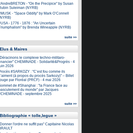
#AndreBRETON - "On the Precipice" by Susan
Rubin Suleiman (NYRB)
#MUSK - "Space Oddity" by Mark O’Connell
(NYRB)
#USA - 1776 - 1876 : "An Uncertain
Triumphalism" by Brenda Wineapple (NYRB)
suite >>
Elus & Maires
"Déracinons le complexe techno-militaro-
financier" CHEMINADE - Solidarité&Progrès - 4
juin 2026
Procès #SARKOZY : "C’est fou comme ils
’aiment (à propos du procès Sarkozy)" – Billet
rouge par Floréal (PRCF) - 4 mai 2026
Sommet de #Shanghai : "la France face au
basculement du monde" par Jacques
#CHEMINADE - septembre 2025
suite >>
Bibliographie « tolle,legue »
Donner l'ordre ne suffit pas" Capitaine Nicolas
BRAULT