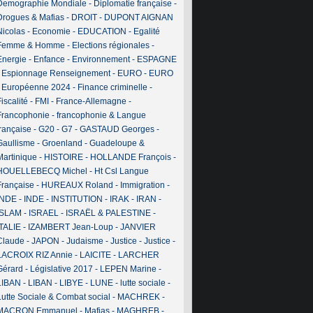
Demographie Mondiale
-
Diplomatie française
-
Drogues & Mafias
-
DROIT
-
DUPONT AIGNAN
Nicolas
-
Economie
-
EDUCATION
-
Egalité
Femme & Homme
-
Elections régionales
-
Energie
-
Enfance
-
Environnement
-
ESPAGNE
-
Espionnage Renseignement
-
EURO
-
EURO
-
Européenne 2024
-
Finance criminelle
-
iscalité
-
FMI
-
France-Allemagne
-
Francophonie
-
francophonie & Langue
française
-
G20
-
G7
-
GASTAUD Georges
-
Gaullisme
-
Groenland
-
Guadeloupe &
Martinique
-
HISTOIRE
-
HOLLANDE François
-
HOUELLEBECQ Michel
-
Ht Csl Langue
Française
-
HUREAUX Roland
-
Immigration
-
INDE
-
INDE
-
INSTITUTION
-
IRAK
-
IRAN
-
ISLAM
-
ISRAEL
-
ISRAËL & PALESTINE
-
ITALIE
-
IZAMBERT Jean-Loup
-
JANVIER
Claude
-
JAPON
-
Judaisme
-
Justice
-
Justice
-
LACROIX RIZ Annie
-
LAICITE
-
LARCHER
Gérard
-
Législative 2017
-
LEPEN Marine
-
LIBAN
-
LIBAN
-
LIBYE
-
LUNE
-
lutte sociale
-
Lutte Sociale & Combat social
-
MACHREK
-
MACRON Emmanuel
-
Mafias
-
MAGHREB
-