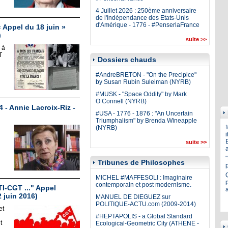
4 Juillet 2026 : 250ème anniversaire
de l'Indépendance des Etats-Unis
d'Amérique - 1776 - #PenserlaFrance
 Appel du 18 juin »
)
suite >>
 à
T
Dossiers chauds
#AndreBRETON - "On the Precipice"
by Susan Rubin Suleiman (NYRB)
#MUSK - "Space Oddity" by Mark
O’Connell (NYRB)
4 - Annie Lacroix-Riz -
#USA - 1776 - 1876 : "An Uncertain
Triumphalism" by Brenda Wineapple
(NYRB)
i
E
suite >>
a
Tribunes de Philosophes
MICHEL #MAFFESOLI : Imaginaire
p
contemporain et post modernisme.
-CGT ..." Appel
2 juin 2016)
MANUEL DE DIEGUEZ sur
POLITIQUE-ACTU.com (2009-2014)
et
#HEPTAPOLIS - a Global Standard
t
Ecological-Geometric City (ATHENE -