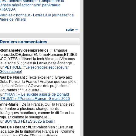
"Les Lumières sombres. Comprendre la
pensée néoréactionnaire" par Arnaud
MIRANDA
Paroles d'honneur - Lettres à la jeunesse" de
ierre de Villiers
suite >>
Derniers commentaires
ottomansefevideempirebrics :
l’arnaque
genocideJOE,demonENformeHumaîne,ET SES
ACOLYTES, utilisent la tech.Vimanas Vimanas
de la zone 51: ; c’est là Lanka base échange…
sur
PÉTROLE : "Le secret des sept soeurs"
(Géostratégie)
Paul De Florant :
Texte excellent ! Bravo aux
Clubs Penser la France ! Analyse que complète
e brillant Colonel AC avec des projections
ulgurantes : * "La guerre…
sur
#IRAN : « Le suicide assisté de Donald
#TRUMP » #PenserlaFrance - 8 mars 2026
Anne-Marie :
De la France. Oui, la France est
confrontée à plusieurs changements
stratégiques mondiaux, comme le dit Jean-Luc
Pujo. Et comme le souligne le…
sur
BONNES FÊTES 2025 à tous !
Paul De Florant :
#EtatPalestinien : Erreur en
décalage de la diplomatie Française ! Comme
le disent les Clubs #PenserlaFrance