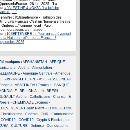
@penserlaFrance - 28 juil. 2025 : "La…
sur
#PALESTINE & #GAZA :"La brèche
Socratique"
ennifer :
#18septembre - Trahison des
Syndicats Français C'est un "Immense théâtre
’Ombres …" comme l'écrit jlPujo ...
#democratiesociale malade…
sur
#10SEPTEMBRE : « Pour un soulèvement
de la Nation » ! #PenserLaFrance - 8
septembre 2025
Thématiques :
AFGHANISTAN
-
AFRIQUE
-
griculture
-
Algérie
-
Alimentation
-
ALLEMAGNE
-
Amérique Centrale
-
Amérique
du Sud
-
ANGLETERRE
-
ASIE
-
ASSELINEAU
François
-
ASSELINEAU François
-
BANQUE
MONDIALE
-
BELLON André
-
BRESIL
-
BUGAULT Valérie
-
Catholicisme
-
Chanson &
Poésie
-
CHEMINADE Jacques
-
CHEVENEMENT Jean Pierre
-
CHINE
-
CHINE
-
Christianisme
-
Cinéma
-
CNR
-
Communisme
-
COVID19
-
COVID19
-
Crypto & Blockchains
-
CUBA
-
CULTURE
-
Défense
-
Demographie
-