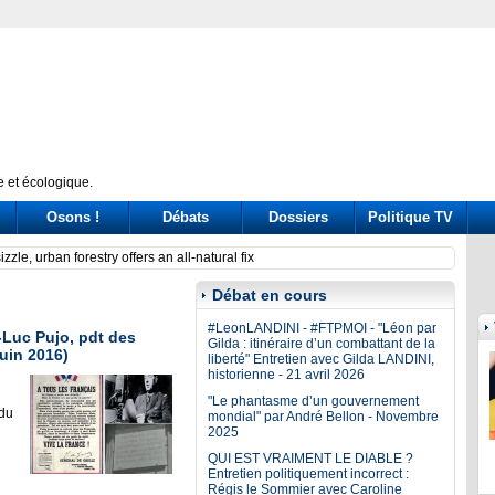
 et écologique.
Osons !
Débats
Dossiers
Politique TV
Oi plant stops after alarm
As Jap
Débat en cours
#LeonLANDINI - #FTPMOI - "Léon par
-Luc Pujo, pdt des
Gilda : itinéraire d’un combattant de la
uin 2016)
liberté" Entretien avec Gilda LANDINI,
historienne - 21 avril 2026
"Le phantasme d’un gouvernement
 du
mondial" par André Bellon - Novembre
2025
QUI EST VRAIMENT LE DIABLE ?
Entretien politiquement incorrect :
Régis le Sommier avec Caroline