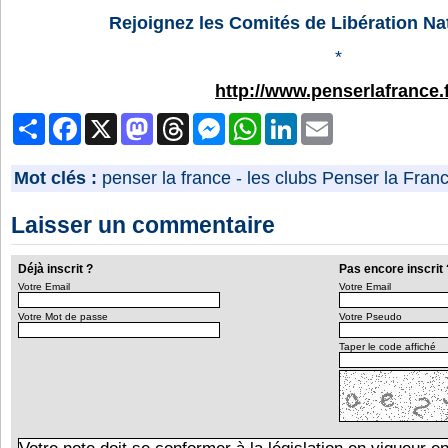
Rejoignez les Comités de Libération Nat
*
http://www.penserlafrance.f
Partager
Facebook
X
Mastodon
Threads
Messenger
WhatsApp
LinkedIn
Email
Mot clés :
penser la france
-
les clubs Penser la Fran
Laisser un commentaire
Déjà inscrit ?
Pas encore inscrit 
Votre Email
Votre Email
Votre Mot de passe
Votre Pseudo
Taper le code affiché