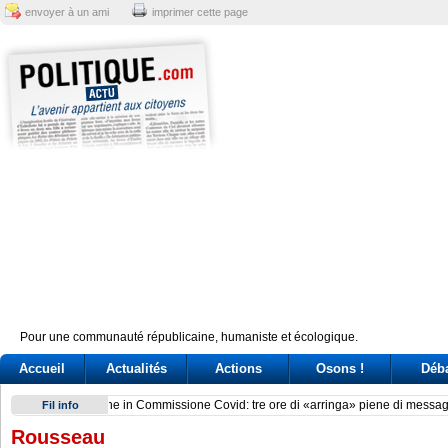
envoyer à un ami
imprimer cette page
Pour une communauté républicaine, humaniste et écologique.
Accueil
Actualités
Actions
Osons !
Déb
Delmastro, chat oscurate. Tre ricorsi alla Consulta per l’acce
Fil info
Rousseau