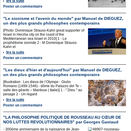
lire la suite
Poster un commentaire
"Le sionisme et l'avenir du monde" par Manuel de DIEGUEZ,
un des plus grands philosophes contemporains
[Photo: Dominique Strauss-Kahn great supporter of
Israel in Herzlia city on the coast of the
Mediterranean sea Israel in 2010] 1 - Le
prophétisme sioniste 2 - M Dominique Strauss-
Kahn et
lire la suite
Poster un commentaire
"Les dieux d'hier et d'aujourd'hui" par Manuel de DIEGUEZ,
un des plus grands philosophes contemporains
[Illustration : Les dieux de l’Olympe - Giulio
Romano (1499-1546) - dôme du Palazzo del Te –
salle des géants – Mantoue ( Italie)] 1 - " Dieu " au
pesage 2 - Un regard
lire la suite
Poster un commentaire
"LA PHILOSOPHIE POLITIQUE DE ROUSSEAU AU CŒUR DE
NOS LUTTES REVOLUTIONNAIRES" par Georges Gastaud
- 300ème anniversaire de la naissance de Jean-