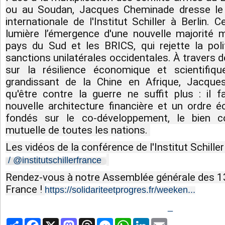
ou au Soudan, Jacques Cheminade dresse le b
internationale de l'Institut Schiller à Berlin.
lumière l’émergence d'une nouvelle majorité mo
pays du Sud et les BRICS, qui rejette la polit
sanctions unilatérales occidentales. À travers
sur la résilience économique et scientifique
grandissant de la Chine en Afrique, Jacque
qu'être contre la guerre ne suffit plus : il f
nouvelle architecture financière et un ordre é
fondés sur le co-développement, le bien c
mutuelle de toutes les nations. 
Les vidéos de la conférence de l'Institut Schiller à
 / @institutschillerfrance  
Rendez-vous à notre Assemblée générale des 13 
France ! 
https://solidariteetprogres.fr/weeken...
_
Partager
Facebook
X
Mastodon
Threads
Messenger
WhatsApp
LinkedIn
Email