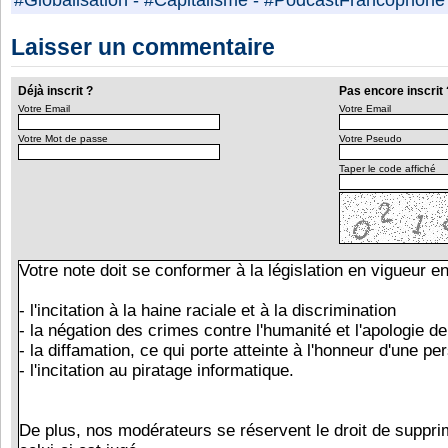
#Globalisation
-
#Capitalisme
-
#PodcastFrancophone
Laisser un commentaire
Déjà inscrit ?
Pas encore inscrit 
Votre Email
Votre Email
Votre Mot de passe
Votre Pseudo
Taper le code affiché