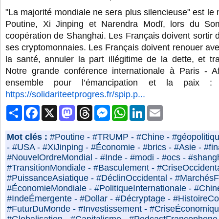
"La majorité mondiale ne sera plus silencieuse" est le
Poutine, Xi Jinping et Narendra Modī, lors du Som
coopération de Shanghai. Les Français doivent sortir d
ses cryptomonnaies. Les Français doivent renouer avec 
la santé, annuler la part illégitime de la dette, et tra
Notre grande conférence internationale à Paris - Afr
https://solidariteetprogres.fr/spip.p...
Partager
Facebook
X
Mastodon
Threads
Messenger
WhatsApp
LinkedIn
Email
Mot clés :
#Poutine
-
#TRUMP
-
#Chine
-
#géopolitiq
-
#USA
-
#XiJinping
-
#Économie
-
#brics
-
#Asie
-
#fi
#NouvelOrdreMondial
-
#Inde
-
#modi
-
#ocs
-
#shang
#TransitionMondiale
-
#Basculement
-
#CriseOccident
#PuissanceAsiatique
-
#DéclinOccidental
-
#MarchésFi
#ÉconomieMondiale
-
#PolitiqueInternationale
-
#Chin
#IndeÉmergente
-
#Dollar
-
#Décryptage
-
#HistoireC
#FuturDuMonde
-
#Investissement
-
#CriseÉconomiq