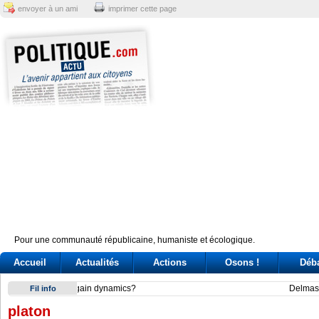
envoyer à un ami
imprimer cette page
Pour une communauté républicaine, humaniste et écologique.
Accueil
Actualités
Actions
Osons !
Déb
Delmastro, bagarre sulle chat. La Camera nega l’utilizzo e B
Fil info
platon