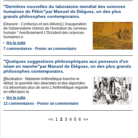
"Dernières nouvelles du laboratoire mondial des sciences
humaines de Pékin"par Manuel de Diéguez, un des plus
grands philosophes contemporains.
[Gravure - Confucius et ses élèves] L'inauguration
de l'observatoire chinois de l'évolution du cerveau
humain * Avertissement L'Occident des sciences
humaines a
lire la suite
7 commentaires
-
Poster un commentaire
"Quelques suggestions philosophiques aux penseurs d'un
islam en marche"par Manuel de Diéguez, un des plus grands
philosophes contemporains.
[[Illustration : Madame Arithmétique tranche le
débat: la querelle des abacistes et des algoristes
n'a désormais plus de sens L'Arithmétique regarde
en effet dans la
lire la suite
12 commentaires
-
Poster un commentaire
<<
1
2
3
4
5
6
>>