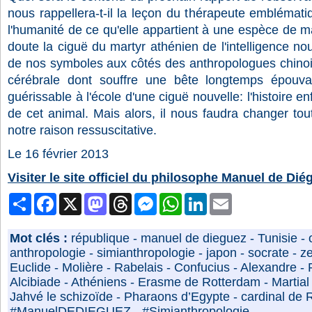
nous rappellera-t-il la leçon du thérapeute emblématiq
l'humanité de ce qu'elle appartient à une espèce de 
doute la ciguë du martyr athénien de l'intelligence no
de nos symboles aux côtés des anthropologues chinois
cérébrale dont souffre une bête longtemps épouva
guérissable à l'école d'une ciguë nouvelle: l'histoire enf
de cet animal. Mais alors, il nous faudra changer to
notre raison ressuscitative.
Le 16 février 2013
Visiter le site officiel du philosophe Manuel de Dié
Partager
Facebook
X
Mastodon
Threads
Messenger
WhatsApp
LinkedIn
Email
Mot clés :
république
-
manuel de dieguez
-
Tunisie
-
anthropologie
-
simianthropologie
-
japon
-
socrate
-
z
Euclide
-
Molière
-
Rabelais
-
Confucius
-
Alexandre
-
Alcibiade
-
Athéniens
-
Erasme de Rotterdam
-
Martial
Jahvé le schizoïde
-
Pharaons d’Egypte
-
cardinal de 
#ManuelDEDIEGUEZ
-
#Simianthropologie