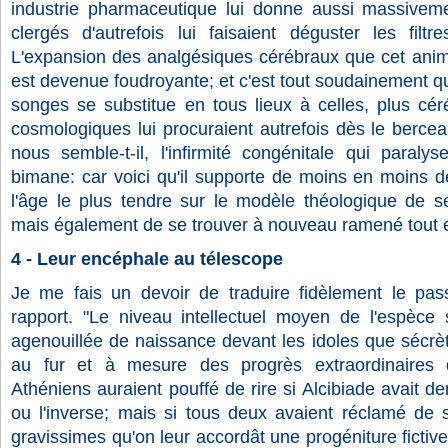
industrie pharmaceutique lui donne aussi massive
clergés d'autrefois lui faisaient déguster les filt
L'expansion des analgésiques cérébraux que cet anima
est devenue foudroyante; et c'est tout soudainement q
songes se substitue en tous lieux à celles, plus cér
cosmologiques lui procuraient autrefois dès le berceau
nous semble-t-il, l'infirmité congénitale qui paral
bimane: car voici qu'il supporte de moins en moins d
l'âge le plus tendre sur le modèle théologique de s
mais également de se trouver à nouveau ramené tout en
4 - Leur encéphale au télescope
Je me fais un devoir de traduire fidèlement le pas
rapport. "Le niveau intellectuel moyen de l'espèce 
agenouillée de naissance devant les idoles que sécrè
au fur et à mesure des progrès extraordinaires
Athéniens auraient pouffé de rire si Alcibiade avait
ou l'inverse; mais si tous deux avaient réclamé de 
gravissimes qu'on leur accordât une progéniture fictive 