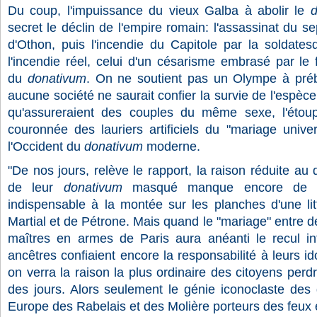
Du coup, l'impuissance du vieux Galba à abolir le
d
secret le déclin de l'empire romain: l'assassinat du s
d'Othon, puis l'incendie du Capitole par la soldatesqu
l'incendie réel, celui d'un césarisme embrasé par le
du
donativum
. On ne soutient pas un Olympe à pr
aucune société ne saurait confier la survie de l'espèce 
qu'assureraient des couples du même sexe, l'étoup
couronnée des lauriers artificiels du "mariage univer
l'Occident du
donativum
moderne.
"De nos jours, relève le rapport, la raison réduite au
de leur
donativum
masqué manque encore de la 
indispensable à la montée sur les planches d'une lit
Martial et de Pétrone. Mais quand le "mariage" entre d
maîtres en armes de Paris aura anéanti le recul int
ancêtres confiaient encore la responsabilité à leurs id
on verra la raison la plus ordinaire des citoyens perd
des jours. Alors seulement le génie iconoclaste des 
Europe des Rabelais et des Molière porteurs des feux et