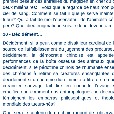
premier peseur des entrailles du magicien en chef du 
deux millénaires: " Voici que je regarde de haut mon p
ciel de sang. Comment se fait-il que je serve main
tueur? Qui a fait de moi l'observateur de l'animalité 
père? Quel dieu énigmatique suis-je donc devenu à ma
10 - Décidément…
Décidément, si la peur, comme disait leur cardinal de R
source de l'affaiblissement du jugement des précurse
décidément, la démocratie chinoise est appelée
performances de la boîte osseuse des animaux q
décidément, si le pédotribe chinois de l'humanité ense
des chrétiens à retirer sa créatures ensanglantée d
décidément si un homme-dieu immolé à titre de remb
créancier sauvage fait lire en cachette l'évangil
crucificateur, comment nos anthropologues ne découvri
témoignent les embarras philosophiques et théol
mondiale des tueurs-nés?
Quel sera le contenu du prochain rapport de l'observ