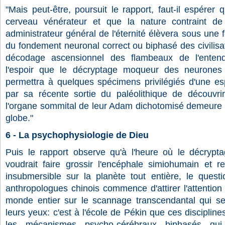
"Mais peut-être, poursuit le rapport, faut-il espérer q
cerveau vénérateur et que la nature contraint de
administrateur général de l'éternité élèvera sous une 
du fondement neuronal correct ou biphasé des civilisa
décodage ascensionnel des flambeaux de l'enten
l'espoir que le décryptage moqueur des neurones 
permettra à quelques spécimens privilégiés d'une e
par sa récente sortie du paléolithique de découvrir
l'organe sommital de leur Adam dichotomisé demeure li
globe."
6 - La psychophysiologie de Dieu
Puis le rapport observe qu'à l'heure où le décryptag
voudrait faire grossir l'encéphale simiohumain et 
insubmersible sur la planète tout entière, le ques
anthropologues chinois commence d'attirer l'attentio
monde entier sur le scannage transcendantal qui se
leurs yeux: c'est à l'école de Pékin que ces discipli
les mécanismes psycho-cérébraux biphasés qui 