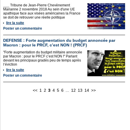
___ Tribune de Jean-Pierre Chevènement
Marianne 2 novembre 2018 Au sein d'une UE
apathique face aux visées américaines la France
se doit de retrouver une réelle politique
lire la suite
Poster un commentaire
DEFENSE : Forte augmentation du budget annoncée par
Macron : pour le PRCF, c’est NON ! (PRCF)
"Forte augmentation du budget militaire annoncée
par Macron : pour le PRCF c’est NON !" Parlant
devant les principaux gradés peu de temps après
l’éviction
lire la suite
Poster un commentaire
<<
1
2
3
4
5
6
...
12
13
14
>>