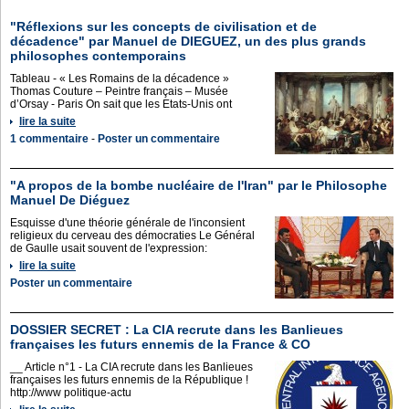
"Réflexions sur les concepts de civilisation et de
décadence" par Manuel de DIEGUEZ, un des plus grands
philosophes contemporains
Tableau - « Les Romains de la décadence »
Thomas Couture – Peintre français – Musée
d’Orsay - Paris On sait que les Etats-Unis ont
lire la suite
1 commentaire
-
Poster un commentaire
"A propos de la bombe nucléaire de l'Iran" par le Philosophe
Manuel De Diéguez
Esquisse d'une théorie générale de l'inconsient
religieux du cerveau des démocraties Le Général
de Gaulle usait souvent de l'expression:
lire la suite
Poster un commentaire
DOSSIER SECRET : La CIA recrute dans les Banlieues
françaises les futurs ennemis de la France & CO
__ Article n°1 - La CIA recrute dans les Banlieues
françaises les futurs ennemis de la République !
http://www politique-actu