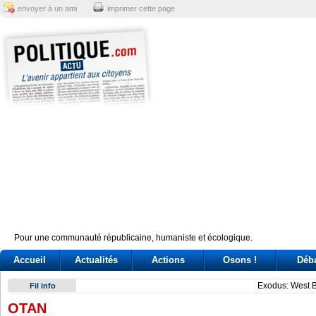
envoyer à un ami
imprimer cette page
Pour une communauté républicaine, humaniste et écologique.
Accueil
Actualités
Actions
Osons !
Déb
Exodus: West Bank hardships drive out Palestinian Christian
Fil info
OTAN