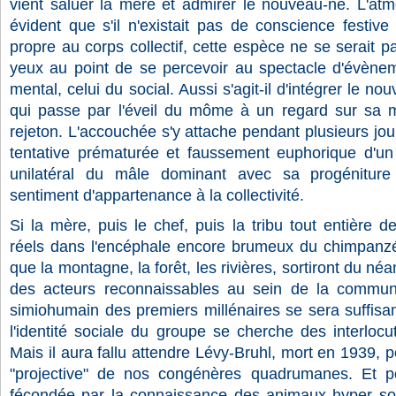
vient saluer la mère et admirer le nouveau-né. L'atm
évident que s'il n'existait pas de conscience festive
propre au corps collectif, cette espèce ne se serait p
yeux au point de se percevoir au spectacle d'évènem
mental, celui du social. Aussi s'agit-il d'intégrer le n
qui passe par l'éveil du môme à un regard sur sa m
rejeton. L'accouchée s'y attache pendant plusieurs jou
tentative prématurée et faussement euphorique d'un co
unilatéral du mâle dominant avec sa progéniture
sentiment d'appartenance à la collectivité.
Si la mère, puis le chef, puis la tribu tout entière
réels dans l'encéphale encore brumeux du chimpanz
que la montagne, la forêt, les rivières, sortiront du néa
des acteurs reconnaissables au sein de la communa
simiohumain des premiers millénaires se sera suffi
l'identité sociale du groupe se cherche des interlocut
Mais il aura fallu attendre Lévy-Bruhl, mort en 1939, po
"projective" de nos congénères quadrumanes. Et po
fécondée par la connaissance des animaux hyper s