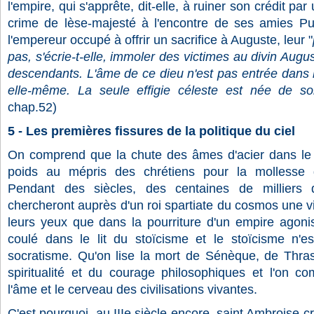
l'empire, qui s'apprête, dit-elle, à ruiner son crédit p
crime de lèse-majesté à l'encontre de ses amies Pul
l'empereur occupé à offrir un sacrifice à Auguste, leur "
pas, s'écrie-t-elle, immoler des victimes au divin Aug
descendants. L'âme de ce dieu n'est pas entrée dans 
elle-même. La seule effigie céleste est née de s
chap.52)
5 - Les premières fissures de la politique du ciel
On comprend que la chute des âmes d'acier dans le 
poids au mépris des chrétiens pour la mollesse de
Pendant des siècles, des centaines de millier
chercheront auprès d'un roi spartiate du cosmos une vi
leurs yeux que dans la pourriture d'un empire agonis
coulé dans le lit du stoïcisme et le stoïcisme n'e
socratisme. Qu'on lise la mort de Sénèque, de Thras
spiritualité et du courage philosophiques et l'on co
l'âme et le cerveau des civilisations vivantes.
C'est pourquoi, au IIIe siècle encore, saint Ambroise c