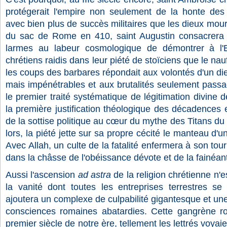
protégerait l'empire non seulement de la honte des
avec bien plus de succès militaires que les dieux mour
du sac de Rome en 410, saint Augustin consacrera 
larmes au labeur cosmologique de démontrer à l'
chrétiens raidis dans leur piété de stoïciens que le nau
les coups des barbares répondait aux volontés d'un die
mais impénétrables et aux brutalités seulement passa
le premier traité systématique de légitimation divine d
la première justification théologique des décadences e
de la sottise politique au cœur du mythe des Titans du 
lors, la piété jette sur sa propre cécité le manteau d
Avec Allah, un culte de la fatalité enfermera à son tou
dans la châsse de l'obéissance dévote et de la fainéanti
Aussi l'ascension
ad astra
de la religion chrétienne n'
la vanité dont toutes les entreprises terrestres se 
ajoutera un complexe de culpabilité gigantesque et un
consciences romaines abatardies. Cette gangrène rong
premier siècle de notre ère, tellement les lettrés voyai