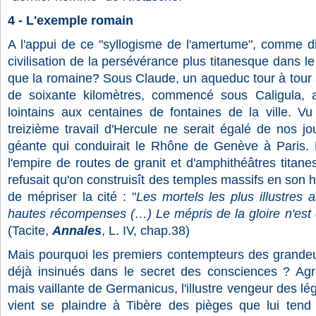
4 - L'exemple romain
A l'appui de ce "syllogisme de l'amertume", comme dir
civilisation de la persévérance plus titanesque dans le 
que la romaine? Sous Claude, un aqueduc tour à tour a
de soixante kilomètres, commencé sous Caligula, ap
lointains aux centaines de fontaines de la ville. Vu 
treizième travail d'Hercule ne serait égalé de nos j
géante qui conduirait le Rhône de Genève à Paris. 
l'empire de routes de granit et d'amphithéâtres tita
refusait qu'on construisît des temples massifs en son h
de mépriser la cité : "
Les mortels les plus illustres 
hautes récompenses (…) Le mépris de la gloire n'est q
(Tacite,
Annales
, L. IV, chap.38)
Mais pourquoi les premiers contempteurs des grandeur
déjà insinués dans le secret des consciences ? Agri
mais vaillante de Germanicus, l'illustre vengeur des l
vient se plaindre à Tibère des pièges que lui ten