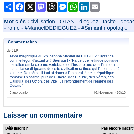
Partager
Facebook
X
Mastodon
Threads
Messenger
WhatsApp
LinkedIn
Email
Mot clés :
civilisation
-
OTAN
-
dieguez
-
tacite
-
deca
-
rome
-
#ManuelDEDIEGUEZ
-
#Simianthropologie
Commentaires
de JLP
Texte magnifique du Philosophe Manuel de DIEGUEZ : Byzance
comme leçon d'actualité ? Bien sûr ! - "Parce que l'éthique politique
est tellement la colonne vertébrale de l'histoire que c'est l'immoralité
de la classe dirigeante de cette civilisation raffinée qui l'a conduite à
la ruine. De même, il faut attribuer à l'immoralité de la république
romaine finissante, puis des Tibère, des Claude, des Néron, des
Caligula, des Othon, des Vitellius l'effondrement de l'empire des
Césars."
0 approbation
02 November - 18h13
Laisser un commentaire
Déjà inscrit ?
Pas encore inscrit 
Votre Email
Votre Email