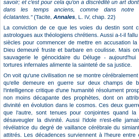
savoir; et c'est pour cela qu'on a discrédité un art don
dans les temps anciens, comme dans notre s
éclatantes."
(Tacite,
Annales
, L. IV, chap. 22)
La conviction de ce que les voies du destin sont 
astrologues aux théologiens chrétiens. Aussi a-t-il fallu
siècles pour commencer de mettre en accusation la m
Dieu demeuré fruste et barbare en coulisse. Mais on
sauvagerie le génocidaire du Déluge - aujourd'hui 
tortures infernales alimente la sainteté de sa justice.
On voit qu'une civilisation ne se montre cérébralement
qu'elle demeure en guerre sur deux champs de bata
l'intelligence critique d'une humanité résolument prosp
non moins décapante des prophètes, dont on attri
divinité en évolution dans le cosmos. Ces deux guerre
que l'autre, sont tenues pour conjointes quand la 
désaveugler la divinité. Aussi l'idole n'est-elle jam
révélatrice du degré de vaillance cérébrale du simian
attitrés. Les décadences surviennent à l'heure entre 