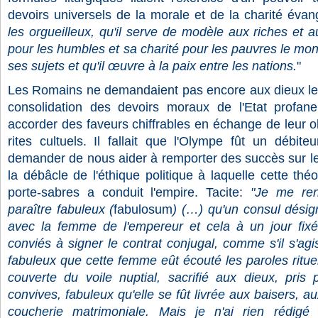
devoirs universels de la morale et de la charité évan
les orgueilleux, qu'il serve de modèle aux riches et 
pour les humbles et sa charité pour les pauvres le mont
ses sujets et qu'il œuvre à la paix entre les nations.
"
Les Romains ne demandaient pas encore aux dieux leur
consolidation des devoirs moraux de l'Etat profan
accorder des faveurs chiffrables en échange de leur 
rites cultuels. Il fallait que l'Olympe fût un débite
demander de nous aider à remporter des succès sur le
la débâcle de l'éthique politique à laquelle cette thé
porte-sabres a conduit l'empire. Tacite:
"Je me ren
paraître fabuleux (
fabulosum
) (…) qu'un consul désig
avec la femme de l'empereur et cela à un jour fix
conviés à signer le contrat conjugal, comme s'il s'agi
fabuleux que cette femme eût écouté les paroles rituel
couverte du voile nuptial, sacrifié aux dieux, pris
convives, fabuleux qu'elle se fût livrée aux baisers, a
coucherie matrimoniale. Mais je n'ai rien rédig