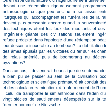
Qu'en est-il de la nature d'un agenouillement universel
devant une rédemption rigoureusement programmée
anthropologie critique peu encline à se laisser ent
liturgiques qui accompagnent les funérailles de la ra
devient plus pressante encore quand la souverainet
des techniques éteint les feux des méditants et des 
l'ingénierie géante des civilisations seulement ingén
refuge précipité dans l'apologie d'une rédemption béat
leur descente inexorable au tombeau?
La débilitation
des âmes épuisés par les victoires du fer sur les champ
de relais anémié, puis de boomerang au décle
byzantines?
Dans ce cas, il deviendrait heuristique de se demander
a bien pu se passer au sein de la civilisation occ
technologique et scientifique prématuré ait conduit d
et des calculateurs minutieux à l'enfermement de l'hum
- celui de transporter le simianthrope dans l'Eden d
vingt siècles de sautillements désespérés sur la t
"dernier homme" de Nietzsche.