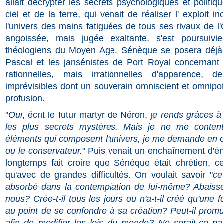
allait décrypter les secrets psychologiques et polit
ciel et de la terre, qui venait de réaliser l' exploit i
l'univers des mains fatiguées de tous ses rivaux de l'
angoissée, mais jugée exaltante, s'est poursuivi
théologiens du Moyen Age. Sénèque se posera déjà
Pascal et les jansénistes de Port Royal concernant l
rationnelles, mais irrationnelles d'apparence, d
imprévisibles dont un souverain omniscient et omnipote
profusion.
"
Oui
, écrit le futur martyr de Néron, j
e rends grâces à
les plus secrets mystères. Mais je ne me conten
éléments qui composent l'univers, je me demande en out
ou le conservateur.
" Puis venait un enchaînement d'é
longtemps fait croire que Sénèque était chrétien, c
qu'avec de grandes difficultés. On voulait savoir "
ce
absorbé dans la contemplation de lui-même? Abaisse-t
nous? Crée-t-il tous les jours ou n'a-t-il créé qu'une f
au point de se confondre à sa création? Peut-il prom
afin de modifier les lois du monde? Ne serait-ce p