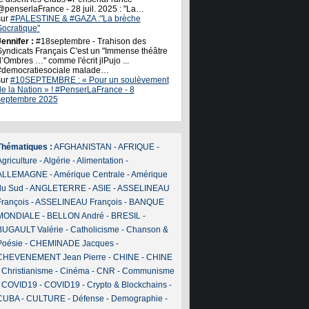
@penserlaFrance - 28 juil. 2025 : "La…
sur
#PALESTINE & #GAZA :"La brèche
Socratique"
ennifer :
#18septembre - Trahison des
Syndicats Français C'est un "Immense théâtre
’Ombres …" comme l'écrit jlPujo ...
#democratiesociale malade…
sur
#10SEPTEMBRE : « Pour un soulèvement
de la Nation » ! #PenserLaFrance - 8
septembre 2025
Thématiques :
AFGHANISTAN
-
AFRIQUE
-
griculture
-
Algérie
-
Alimentation
-
ALLEMAGNE
-
Amérique Centrale
-
Amérique
du Sud
-
ANGLETERRE
-
ASIE
-
ASSELINEAU
François
-
ASSELINEAU François
-
BANQUE
MONDIALE
-
BELLON André
-
BRESIL
-
BUGAULT Valérie
-
Catholicisme
-
Chanson &
Poésie
-
CHEMINADE Jacques
-
CHEVENEMENT Jean Pierre
-
CHINE
-
CHINE
-
Christianisme
-
Cinéma
-
CNR
-
Communisme
-
COVID19
-
COVID19
-
Crypto & Blockchains
-
CUBA
-
CULTURE
-
Défense
-
Demographie
-