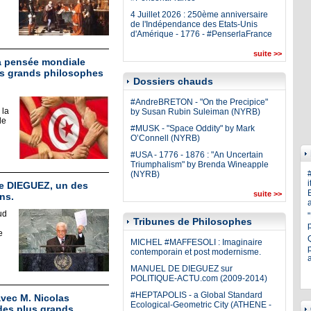
4 Juillet 2026 : 250ème anniversaire
de l'Indépendance des Etats-Unis
d'Amérique - 1776 - #PenserlaFrance
suite >>
la pensée mondiale
us grands philosophes
Dossiers chauds
#AndreBRETON - "On the Precipice"
 la
by Susan Rubin Suleiman (NYRB)
le
#MUSK - "Space Oddity" by Mark
O’Connell (NYRB)
#USA - 1776 - 1876 : "An Uncertain
Triumphalism" by Brenda Wineapple
(NYRB)
i
 de DIEGUEZ, un des
E
suite >>
ns.
a
ud
Tribunes de Philosophes
e
MICHEL #MAFFESOLI : Imaginaire
p
contemporain et post modernisme.
MANUEL DE DIEGUEZ sur
POLITIQUE-ACTU.com (2009-2014)
#HEPTAPOLIS - a Global Standard
avec M. Nicolas
Ecological-Geometric City (ATHENE -
des plus grands