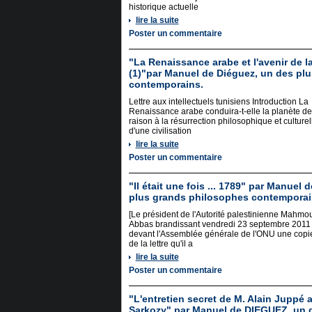
historique actuelle
lire la suite
Poster un commentaire
"La Renaissance arabe et l'avenir de 
(1)"par Manuel de Diéguez, un des pl
contemporains.
Lettre aux intellectuels tunisiens Introduction La
Renaissance arabe conduira-t-elle la planète de
raison à la résurrection philosophique et culturel
d'une civilisation
lire la suite
Poster un commentaire
"Il était une fois ... 1789" par Manuel
plus grands philosophes contemporai
[Le président de l'Autorité palestinienne Mahmo
Abbas brandissant vendredi 23 septembre 2011
devant l'Assemblée générale de l'ONU une copi
de la lettre qu'il a
lire la suite
Poster un commentaire
"L'entretien secret de M. Alain Juppé 
Sarkozy" par Manuel de DIEGUEZ, un 