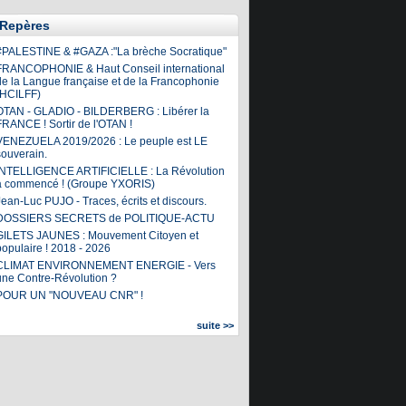
Repères
#PALESTINE & #GAZA :"La brèche Socratique"
FRANCOPHONIE & Haut Conseil international
de la Langue française et de la Francophonie
(HCILFF)
OTAN - GLADIO - BILDERBERG : Libérer la
FRANCE ! Sortir de l'OTAN !
VENEZUELA 2019/2026 : Le peuple est LE
souverain.
INTELLIGENCE ARTIFICIELLE : La Révolution
a commencé ! (Groupe YXORIS)
ean-Luc PUJO - Traces, écrits et discours.
DOSSIERS SECRETS de POLITIQUE-ACTU
GILETS JAUNES : Mouvement Citoyen et
populaire ! 2018 - 2026
CLIMAT ENVIRONNEMENT ENERGIE - Vers
une Contre-Révolution ?
POUR UN "NOUVEAU CNR" !
suite >>