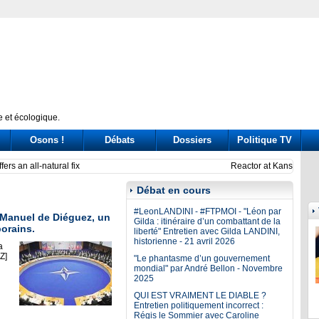
 et écologique.
Osons !
Débats
Dossiers
Politique TV
Oi plant stops after alarm
As Jap
Débat en cours
#LeonLANDINI - #FTPMOI - "Léon par
r Manuel de Diéguez, un
Gilda : itinéraire d’un combattant de la
orains.
liberté" Entretien avec Gilda LANDINI,
historienne - 21 avril 2026
a
Z]
"Le phantasme d’un gouvernement
mondial" par André Bellon - Novembre
2025
QUI EST VRAIMENT LE DIABLE ?
Entretien politiquement incorrect :
Régis le Sommier avec Caroline