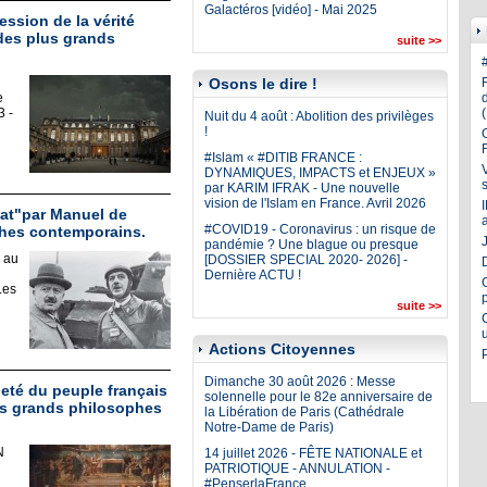
Galactéros [vidéo] - Mai 2025
ession de la vérité
des plus grands
suite >>
Osons le dire !
e
3 -
Nuit du 4 août : Abolition des privilèges
!
#Islam « #DITIB FRANCE :
DYNAMIQUES, IMPACTS et ENJEUX »
par KARIM IFRAK - Une nouvelle
vision de l'Islam en France. Avril 2026
tat"par Manuel de
#COVID19 - Coronavirus : un risque de
phes contemporains.
J
pandémie ? Une blague ou presque
s au
[DOSSIER SPECIAL 2020- 2026] -
Dernière ACTU !
Les
suite >>
Actions Citoyennes
Dimanche 30 août 2026 : Messe
eté du peuple français
solennelle pour le 82e anniversaire de
us grands philosophes
la Libération de Paris (Cathédrale
Notre-Dame de Paris)
N
14 juillet 2026 - FÊTE NATIONALE et
PATRIOTIQUE - ANNULATION -
#PenserlaFrance