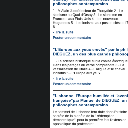
philosophes contemporains
1 - M Alain Juppé lecteur de Thucydide 2 - Le
sionisme au Quai d'Orsay 3 - Le sionisme en
France et aux Etats-Unis 4 - Les nouveaux
Huguenots 5 - Le sionisme aux postes-clés de l'
6
lire la suite
Poster un commentaire
"L'Europe aux yeux crevés" par le ph
DIEGUEZ, un des plus grands philos
1 - La science historique sur la chaise électrique 
Dans les parages du verbe comprendre 3 - La
vassalisation de l'Italie 4 - Caligula et le cheval
Incitatus 5 - L'Europe aux yeux
lire la suite
Poster un commentaire
"Lisbonne, l'Europe humiliée et l'avenir
française"par Manuel de DIEGUEZ, un
philosophes contemporains.
Le sommet de Lisbonne fera date dans l'histoire
secrète de la planète de la " rédemption
démocratique": pour la première fois l'extension
apostolique du protectorat