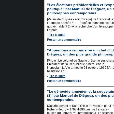
"Les élections présidentielles et l'expr
politique" par Manuel de Diéguez, un 
philosophes contemporains.
[Palais de l'Elysée - soir d'orage] La France et la
liberté de pensée * 1 - L'espèce humaine est-ell
gouvernable ? 2 - A la recherche d'un télescope 
Le pain
lire la suite
Poster un commentaire
"Apprenons à reconnaître un chef d'E
Diéguez, un des plus grands philoso
[Photo : Le colonel de Gaulle présente ses char
Président de la République Albert Lebrun
inspectant la V e armée le 23 octobre 1939 ] A - 
hésitations du
lire la suite
Poster un commentaire
"Le génocide arménien et la souverain
(1)"par Manuel de Diéguez, un des pl
contemporains.
[Galilée devant le Saint-Office au Vatican par J -
Robert-Fleury – 1797-1890 peintre français -
musée du Louvre] *** Introduction a- La science