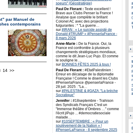
soeurs" (Géostratégie)
Paul De Florant :
Texte excellent !
Bravo aux Clubs Penser la France !
Analyse que complète le brillant
nt" par Manuel de
Colonel AC avec des projections
ophes contemporains
fulgurantes : * "La guerre…
sur
#IRAN : « Le suicide assisté de
Donald #TRUMP » #PenserlaFrance -
8 mars 2026
Anne-Marie :
De la France. Oui, la
France est confrontée à plusieurs
changements stratégiques mondiaux,
comme le dit Jean-Luc Pujo. Et comme
le souligne le…
sur
BONNES FÊTES 2025 à tous !
3
14
>>
Paul De Florant :
#EtatPalestinien :
Erreur en décalage de la diplomatie
s
Française ! Comme le disent les Clubs
#PenserlaFrance @penserlaFrance -
28 juil. 2025 : "La…
sur
#PALESTINE & #GAZA :"La brèche
Socratique"
Jennifer :
#18septembre - Trahison
des Syndicats Français C'est un
"Immense théâtre d’Ombres …" comme
l'écrit jlPujo ... #democratiesociale
malade…
sur
#10SEPTEMBRE : « Pour un
"
soulèvement de la Nation » !
#PenserLaFrance - 8 septembre 2025