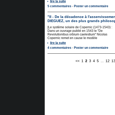
lire la suite
5 commentaires
-
Poster un commentaire
"II - De la décadence à l'asservisseme
DIEGUEZ, un des plus grands philos
[Le système solaire de Copernic (1473-1543) :
Dans un ouvrage publié en 1543 le "De
Revolutionibus orbium caelestium" Nicolas
Copernic remet en cause le modèle
lire la suite
4 commentaires
-
Poster un commentaire
<<
1
2
3
4
5
...
12
1