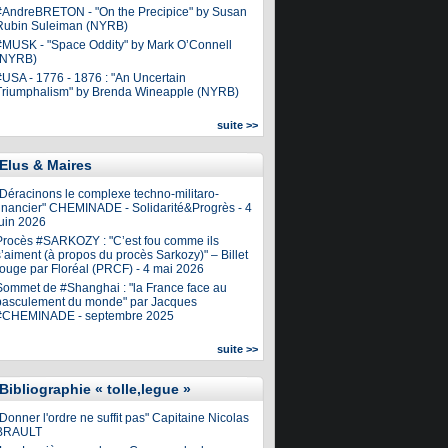
#AndreBRETON - "On the Precipice" by Susan
Rubin Suleiman (NYRB)
#MUSK - "Space Oddity" by Mark O’Connell
(NYRB)
#USA - 1776 - 1876 : "An Uncertain
Triumphalism" by Brenda Wineapple (NYRB)
suite >>
Elus & Maires
"Déracinons le complexe techno-militaro-
financier" CHEMINADE - Solidarité&Progrès - 4
juin 2026
Procès #SARKOZY : "C’est fou comme ils
’aiment (à propos du procès Sarkozy)" – Billet
rouge par Floréal (PRCF) - 4 mai 2026
Sommet de #Shanghai : "la France face au
basculement du monde" par Jacques
#CHEMINADE - septembre 2025
suite >>
Bibliographie « tolle,legue »
Donner l'ordre ne suffit pas" Capitaine Nicolas
BRAULT