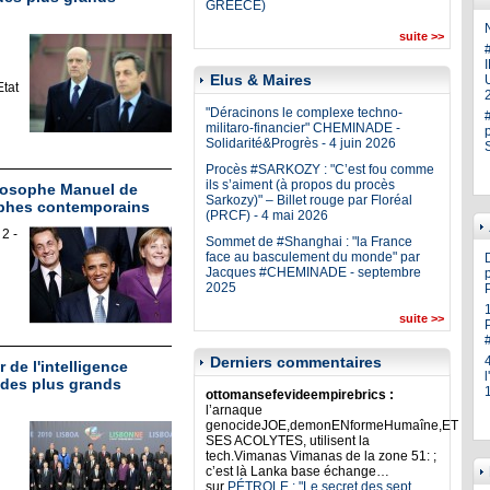
GREECE)
N
suite >>
Elus & Maires
U
Etat
"Déracinons le complexe techno-
militaro-financier" CHEMINADE -
Solidarité&Progrès - 4 juin 2026
Procès #SARKOZY : "C’est fou comme
ils s’aiment (à propos du procès
ilosophe Manuel de
Sarkozy)" – Billet rouge par Floréal
ophes contemporains
(PRCF) - 4 mai 2026
2 -
Sommet de #Shanghai : "la France
face au basculement du monde" par
Jacques #CHEMINADE - septembre
p
2025
suite >>
Derniers commentaires
 de l'intelligence
 des plus grands
ottomansefevideempirebrics :
l’arnaque
genocideJOE,demonENformeHumaîne,ET
SES ACOLYTES, utilisent la
tech.Vimanas Vimanas de la zone 51: ;
c’est là Lanka base échange…
sur
PÉTROLE : "Le secret des sept