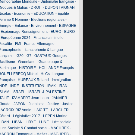
Demographie Mondiale
-
Diplomatie française
-
Drogues & Mafias
-
DROIT
-
DUPONT AIGNAN
Nicolas
-
Economie
-
EDUCATION
-
Egalité
Femme & Homme
-
Elections régionales
-
Energie
-
Enfance
-
Environnement
-
ESPAGNE
-
Espionnage Renseignement
-
EURO
-
EURO
-
Européenne 2024
-
Finance criminelle
-
iscalité
-
FMI
-
France-Allemagne
-
Francophonie
-
francophonie & Langue
française
-
G20
-
G7
-
GASTAUD Georges
-
Gaullisme
-
Groenland
-
Guadeloupe &
Martinique
-
HISTOIRE
-
HOLLANDE François
-
HOUELLEBECQ Michel
-
Ht Csl Langue
Française
-
HUREAUX Roland
-
Immigration
-
INDE
-
INDE
-
INSTITUTION
-
IRAK
-
IRAN
-
ISLAM
-
ISRAEL
-
ISRAËL & PALESTINE
-
ITALIE
-
IZAMBERT Jean-Loup
-
JANVIER
Claude
-
JAPON
-
Judaisme
-
Justice
-
Justice
-
LACROIX RIZ Annie
-
LAICITE
-
LARCHER
Gérard
-
Législative 2017
-
LEPEN Marine
-
LIBAN
-
LIBAN
-
LIBYE
-
LUNE
-
lutte sociale
-
Lutte Sociale & Combat social
-
MACHREK
-
MACRON Emmanuel
-
Mafias
-
MAGHREB
-