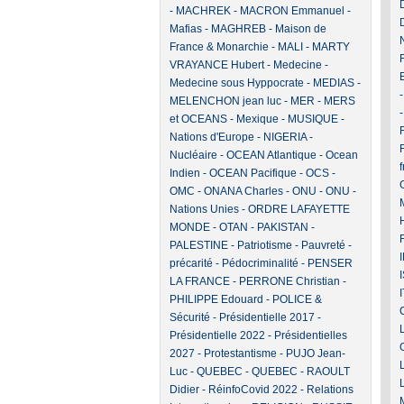
-
MACHREK
-
MACRON Emmanuel
-
Mafias
-
MAGHREB
-
Maison de
France & Monarchie
-
MALI
-
MARTY
VRAYANCE Hubert
-
Medecine
-
Medecine sous Hyppocrate
-
MEDIAS
-
MELENCHON jean luc
-
MER
-
MERS
et OCEANS
-
Mexique
-
MUSIQUE
-
F
Nations d'Europe
-
NIGERIA
-
Nucléaire
-
OCEAN Atlantique
-
Ocean
Indien
-
OCEAN Pacifique
-
OCS
-
OMC
-
ONANA Charles
-
ONU
-
ONU -
Nations Unies
-
ORDRE LAFAYETTE
MONDE
-
OTAN
-
PAKISTAN
-
PALESTINE
-
Patriotisme
-
Pauvreté -
précarité
-
Pédocriminalité
-
PENSER
LA FRANCE
-
PERRONE Christian
-
PHILIPPE Edouard
-
POLICE &
Sécurité
-
Présidentielle 2017
-
Présidentielle 2022
-
Présidentielles
2027
-
Protestantisme
-
PUJO Jean-
Luc
-
QUEBEC
-
QUEBEC
-
RAOULT
Didier
-
RéinfoCovid 2022
-
Relations