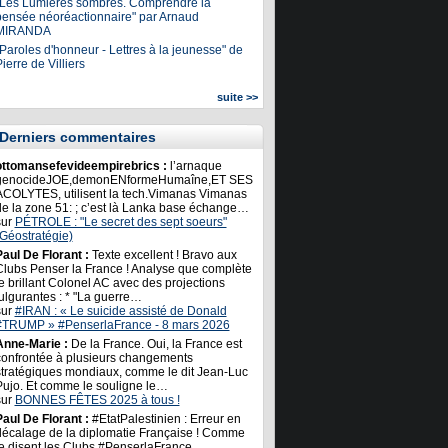
"Les Lumières sombres. Comprendre la
pensée néoréactionnaire" par Arnaud
MIRANDA
Paroles d'honneur - Lettres à la jeunesse" de
ierre de Villiers
suite >>
Derniers commentaires
ottomansefevideempirebrics :
l’arnaque
genocideJOE,demonENformeHumaîne,ET SES
ACOLYTES, utilisent la tech.Vimanas Vimanas
de la zone 51: ; c’est là Lanka base échange…
sur
PÉTROLE : "Le secret des sept soeurs"
(Géostratégie)
Paul De Florant :
Texte excellent ! Bravo aux
Clubs Penser la France ! Analyse que complète
e brillant Colonel AC avec des projections
ulgurantes : * "La guerre…
sur
#IRAN : « Le suicide assisté de Donald
#TRUMP » #PenserlaFrance - 8 mars 2026
Anne-Marie :
De la France. Oui, la France est
confrontée à plusieurs changements
stratégiques mondiaux, comme le dit Jean-Luc
Pujo. Et comme le souligne le…
sur
BONNES FÊTES 2025 à tous !
Paul De Florant :
#EtatPalestinien : Erreur en
décalage de la diplomatie Française ! Comme
le disent les Clubs #PenserlaFrance