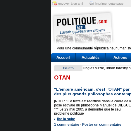
envoyer à un ami
imprimer cette page
Pour une communauté républicaine, humaniste
Accueil
Actualités
Actions
Reactor at Kansai Electric’s 
Fil info
OTAN
"L'empire américain, c'est l'OTAN" pa
des plus grands philosophes contemp
[NDLR : Ce texte est rediffusé dans le cadre de l
pose estivale du philosophe Manuel de DIEGUE
*** Le 29 mai 2005 a démontré que le seul
problème politique
lire la suite
1 commentaire
-
Poster un commentaire