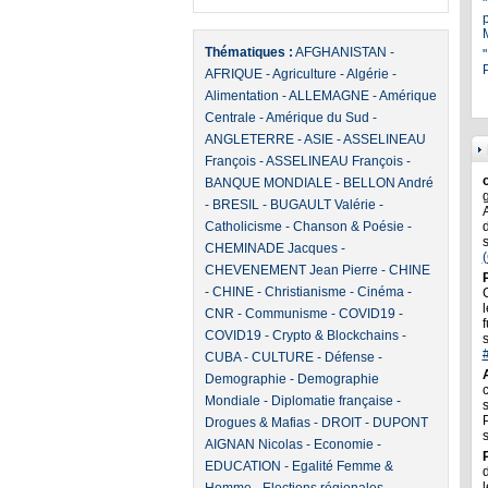
Thématiques :
AFGHANISTAN
-
"
P
AFRIQUE
-
Agriculture
-
Algérie
-
Alimentation
-
ALLEMAGNE
-
Amérique
Centrale
-
Amérique du Sud
-
ANGLETERRE
-
ASIE
-
ASSELINEAU
François
-
ASSELINEAU François
-
BANQUE MONDIALE
-
BELLON André
-
BRESIL
-
BUGAULT Valérie
-
Catholicisme
-
Chanson & Poésie
-
CHEMINADE Jacques
-
CHEVENEMENT Jean Pierre
-
CHINE
-
CHINE
-
Christianisme
-
Cinéma
-
l
CNR
-
Communisme
-
COVID19
-
f
COVID19
-
Crypto & Blockchains
-
CUBA
-
CULTURE
-
Défense
-
Demographie
-
Demographie
Mondiale
-
Diplomatie française
-
Drogues & Mafias
-
DROIT
-
DUPONT
AIGNAN Nicolas
-
Economie
-
EDUCATION
-
Egalité Femme &