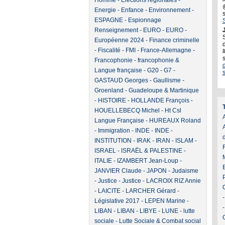
Homme
-
Elections régionales
-
Energie
-
Enfance
-
Environnement
-
ESPAGNE
-
Espionnage
Renseignement
-
EURO
-
EURO
-
J
Européenne 2024
-
Finance criminelle
d
-
Fiscalité
-
FMI
-
France-Allemagne
-
Francophonie
-
francophonie &
Langue française
-
G20
-
G7
-
GASTAUD Georges
-
Gaullisme
-
Groenland
-
Guadeloupe & Martinique
-
HISTOIRE
-
HOLLANDE François
-
HOUELLEBECQ Michel
-
Ht Csl
A
Langue Française
-
HUREAUX Roland
-
Immigration
-
INDE
-
INDE
-
INSTITUTION
-
IRAK
-
IRAN
-
ISLAM
-
ISRAEL
-
ISRAËL & PALESTINE
-
ITALIE
-
IZAMBERT Jean-Loup
-
JANVIER Claude
-
JAPON
-
Judaisme
-
Justice
-
Justice
-
LACROIX RIZ Annie
-
LAICITE
-
LARCHER Gérard
-
Législative 2017
-
LEPEN Marine
-
LIBAN
-
LIBAN
-
LIBYE
-
LUNE
-
lutte
sociale
-
Lutte Sociale & Combat social