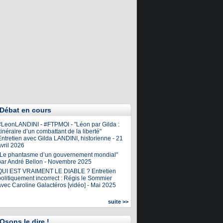
Débat en cours
#LeonLANDINI - #FTPMOI - "Léon par Gilda :
tinéraire d’un combattant de la liberté"
ntretien avec Gilda LANDINI, historienne - 21
vril 2026
"Le phantasme d’un gouvernement mondial"
par André Bellon - Novembre 2025
QUI EST VRAIMENT LE DIABLE ? Entretien
olitiquement incorrect : Régis le Sommier
avec Caroline Galactéros [vidéo] - Mai 2025
suite >>
Osons le dire !