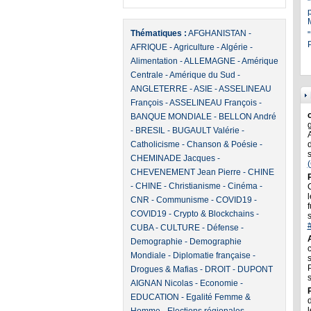
Thématiques :
AFGHANISTAN
-
"
P
AFRIQUE
-
Agriculture
-
Algérie
-
Alimentation
-
ALLEMAGNE
-
Amérique
Centrale
-
Amérique du Sud
-
ANGLETERRE
-
ASIE
-
ASSELINEAU
François
-
ASSELINEAU François
-
BANQUE MONDIALE
-
BELLON André
-
BRESIL
-
BUGAULT Valérie
-
Catholicisme
-
Chanson & Poésie
-
CHEMINADE Jacques
-
CHEVENEMENT Jean Pierre
-
CHINE
-
CHINE
-
Christianisme
-
Cinéma
-
l
CNR
-
Communisme
-
COVID19
-
f
COVID19
-
Crypto & Blockchains
-
CUBA
-
CULTURE
-
Défense
-
Demographie
-
Demographie
Mondiale
-
Diplomatie française
-
Drogues & Mafias
-
DROIT
-
DUPONT
AIGNAN Nicolas
-
Economie
-
EDUCATION
-
Egalité Femme &