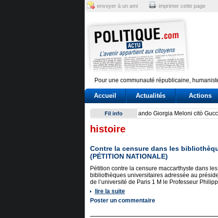
envoyer à un ami
imprimer cette page
Pour une communauté républicaine, humaniste
Accueil
Actualités
Actions
Legado de Fidel Castro se a
Fil info
histoire
Contre la censure dans les bibliothèqu
(PÉTITION NATIONALE)
Pétition contre la censure maccarthyste dans les
bibliothèques universitaires adressée au présid
de l’université de Paris 1 M le Professeur Philip
lire la suite
Poster un commentaire