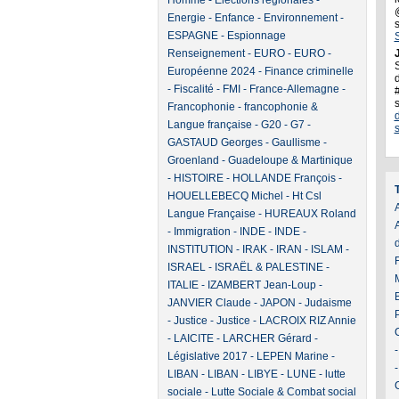
Homme
-
Elections régionales
-
Energie
-
Enfance
-
Environnement
-
ESPAGNE
-
Espionnage
Renseignement
-
EURO
-
EURO
-
J
Européenne 2024
-
Finance criminelle
d
-
Fiscalité
-
FMI
-
France-Allemagne
-
Francophonie
-
francophonie &
Langue française
-
G20
-
G7
-
GASTAUD Georges
-
Gaullisme
-
Groenland
-
Guadeloupe & Martinique
-
HISTOIRE
-
HOLLANDE François
-
HOUELLEBECQ Michel
-
Ht Csl
A
Langue Française
-
HUREAUX Roland
-
Immigration
-
INDE
-
INDE
-
INSTITUTION
-
IRAK
-
IRAN
-
ISLAM
-
ISRAEL
-
ISRAËL & PALESTINE
-
ITALIE
-
IZAMBERT Jean-Loup
-
JANVIER Claude
-
JAPON
-
Judaisme
-
Justice
-
Justice
-
LACROIX RIZ Annie
-
LAICITE
-
LARCHER Gérard
-
Législative 2017
-
LEPEN Marine
-
LIBAN
-
LIBAN
-
LIBYE
-
LUNE
-
lutte
sociale
-
Lutte Sociale & Combat social