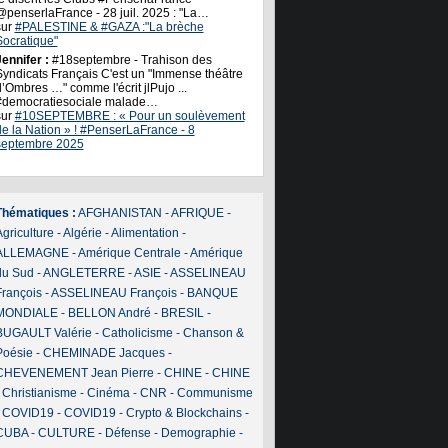
@penserlaFrance - 28 juil. 2025 : "La…
sur
#PALESTINE & #GAZA :"La brèche
Socratique"
ennifer :
#18septembre - Trahison des
Syndicats Français C'est un "Immense théâtre
’Ombres …" comme l'écrit jlPujo ...
#democratiesociale malade…
sur
#10SEPTEMBRE : « Pour un soulèvement
de la Nation » ! #PenserLaFrance - 8
septembre 2025
Thématiques :
AFGHANISTAN
-
AFRIQUE
-
griculture
-
Algérie
-
Alimentation
-
ALLEMAGNE
-
Amérique Centrale
-
Amérique
du Sud
-
ANGLETERRE
-
ASIE
-
ASSELINEAU
François
-
ASSELINEAU François
-
BANQUE
MONDIALE
-
BELLON André
-
BRESIL
-
BUGAULT Valérie
-
Catholicisme
-
Chanson &
Poésie
-
CHEMINADE Jacques
-
CHEVENEMENT Jean Pierre
-
CHINE
-
CHINE
-
Christianisme
-
Cinéma
-
CNR
-
Communisme
-
COVID19
-
COVID19
-
Crypto & Blockchains
-
CUBA
-
CULTURE
-
Défense
-
Demographie
-