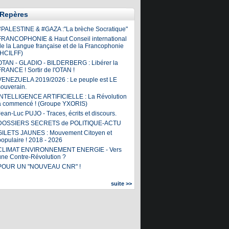
Repères
#PALESTINE & #GAZA :"La brèche Socratique"
FRANCOPHONIE & Haut Conseil international
de la Langue française et de la Francophonie
(HCILFF)
OTAN - GLADIO - BILDERBERG : Libérer la
FRANCE ! Sortir de l'OTAN !
VENEZUELA 2019/2026 : Le peuple est LE
souverain.
INTELLIGENCE ARTIFICIELLE : La Révolution
a commencé ! (Groupe YXORIS)
ean-Luc PUJO - Traces, écrits et discours.
DOSSIERS SECRETS de POLITIQUE-ACTU
GILETS JAUNES : Mouvement Citoyen et
populaire ! 2018 - 2026
CLIMAT ENVIRONNEMENT ENERGIE - Vers
une Contre-Révolution ?
POUR UN "NOUVEAU CNR" !
suite >>