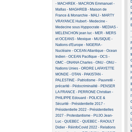
-
MACHREK
-
MACRON Emmanuel
-
Mafias
-
MAGHREB
-
Maison de
France & Monarchie
-
MALI
-
MARTY
VRAYANCE Hubert
-
Medecine
-
Medecine sous Hyppocrate
-
MEDIAS
-
MELENCHON jean luc
-
MER
-
MERS
et OCEANS
-
Mexique
-
MUSIQUE
-
F
Nations d'Europe
-
NIGERIA
-
Nucléaire
-
OCEAN Atlantique
-
Ocean
Indien
-
OCEAN Pacifique
-
OCS
-
OMC
-
ONANA Charles
-
ONU
-
ONU -
Nations Unies
-
ORDRE LAFAYETTE
MONDE
-
OTAN
-
PAKISTAN
-
PALESTINE
-
Patriotisme
-
Pauvreté -
précarité
-
Pédocriminalité
-
PENSER
LA FRANCE
-
PERRONE Christian
-
PHILIPPE Edouard
-
POLICE &
Sécurité
-
Présidentielle 2017
-
Présidentielle 2022
-
Présidentielles
2027
-
Protestantisme
-
PUJO Jean-
Luc
-
QUEBEC
-
QUEBEC
-
RAOULT
Didier
-
RéinfoCovid 2022
-
Relations