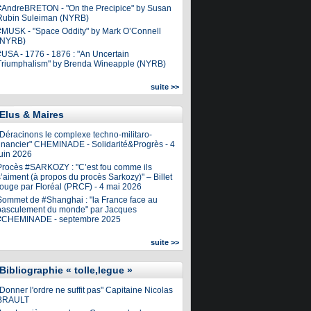
#AndreBRETON - "On the Precipice" by Susan
Rubin Suleiman (NYRB)
#MUSK - "Space Oddity" by Mark O’Connell
(NYRB)
#USA - 1776 - 1876 : "An Uncertain
Triumphalism" by Brenda Wineapple (NYRB)
suite >>
Elus & Maires
"Déracinons le complexe techno-militaro-
financier" CHEMINADE - Solidarité&Progrès - 4
juin 2026
Procès #SARKOZY : "C’est fou comme ils
’aiment (à propos du procès Sarkozy)" – Billet
rouge par Floréal (PRCF) - 4 mai 2026
Sommet de #Shanghai : "la France face au
basculement du monde" par Jacques
#CHEMINADE - septembre 2025
suite >>
Bibliographie « tolle,legue »
Donner l'ordre ne suffit pas" Capitaine Nicolas
BRAULT