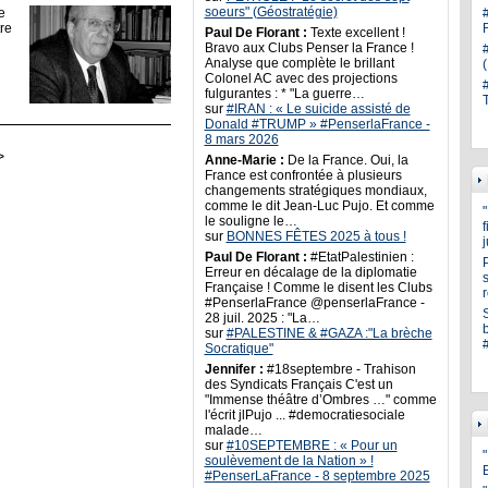
soeurs" (Géostratégie)
e
tre
Paul De Florant :
Texte excellent !
Bravo aux Clubs Penser la France !
Analyse que complète le brillant
Colonel AC avec des projections
fulgurantes : * "La guerre…
sur
#IRAN : « Le suicide assisté de
Donald #TRUMP » #PenserlaFrance -
8 mars 2026
>
Anne-Marie :
De la France. Oui, la
France est confrontée à plusieurs
changements stratégiques mondiaux,
comme le dit Jean-Luc Pujo. Et comme
le souligne le…
sur
BONNES FÊTES 2025 à tous !
Paul De Florant :
#EtatPalestinien :
Erreur en décalage de la diplomatie
s
Française ! Comme le disent les Clubs
#PenserlaFrance @penserlaFrance -
28 juil. 2025 : "La…
sur
#PALESTINE & #GAZA :"La brèche
Socratique"
Jennifer :
#18septembre - Trahison
des Syndicats Français C'est un
"Immense théâtre d’Ombres …" comme
l'écrit jlPujo ... #democratiesociale
malade…
sur
#10SEPTEMBRE : « Pour un
"
soulèvement de la Nation » !
#PenserLaFrance - 8 septembre 2025