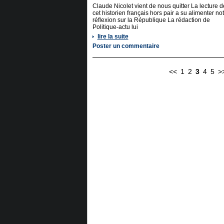
Claude Nicolet vient de nous quitter La lecture d
cet historien français hors pair a su alimenter no
réflexion sur la République La rédaction de
Politique-actu lui
lire la suite
Poster un commentaire
<<
1
2
3
4
5
>