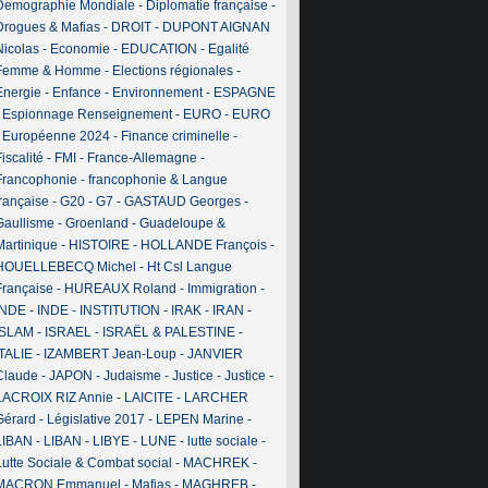
Demographie Mondiale
-
Diplomatie française
-
Drogues & Mafias
-
DROIT
-
DUPONT AIGNAN
Nicolas
-
Economie
-
EDUCATION
-
Egalité
Femme & Homme
-
Elections régionales
-
Energie
-
Enfance
-
Environnement
-
ESPAGNE
-
Espionnage Renseignement
-
EURO
-
EURO
-
Européenne 2024
-
Finance criminelle
-
iscalité
-
FMI
-
France-Allemagne
-
Francophonie
-
francophonie & Langue
française
-
G20
-
G7
-
GASTAUD Georges
-
Gaullisme
-
Groenland
-
Guadeloupe &
Martinique
-
HISTOIRE
-
HOLLANDE François
-
HOUELLEBECQ Michel
-
Ht Csl Langue
Française
-
HUREAUX Roland
-
Immigration
-
INDE
-
INDE
-
INSTITUTION
-
IRAK
-
IRAN
-
ISLAM
-
ISRAEL
-
ISRAËL & PALESTINE
-
ITALIE
-
IZAMBERT Jean-Loup
-
JANVIER
Claude
-
JAPON
-
Judaisme
-
Justice
-
Justice
-
LACROIX RIZ Annie
-
LAICITE
-
LARCHER
Gérard
-
Législative 2017
-
LEPEN Marine
-
LIBAN
-
LIBAN
-
LIBYE
-
LUNE
-
lutte sociale
-
Lutte Sociale & Combat social
-
MACHREK
-
MACRON Emmanuel
-
Mafias
-
MAGHREB
-