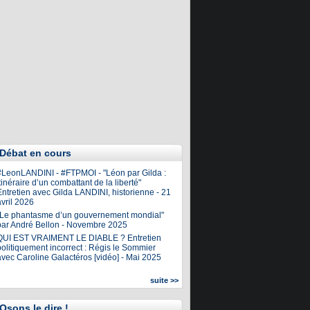
Débat en cours
#LeonLANDINI - #FTPMOI - "Léon par Gilda :
tinéraire d’un combattant de la liberté"
ntretien avec Gilda LANDINI, historienne - 21
vril 2026
"Le phantasme d’un gouvernement mondial"
par André Bellon - Novembre 2025
QUI EST VRAIMENT LE DIABLE ? Entretien
olitiquement incorrect : Régis le Sommier
avec Caroline Galactéros [vidéo] - Mai 2025
suite >>
Osons le dire !