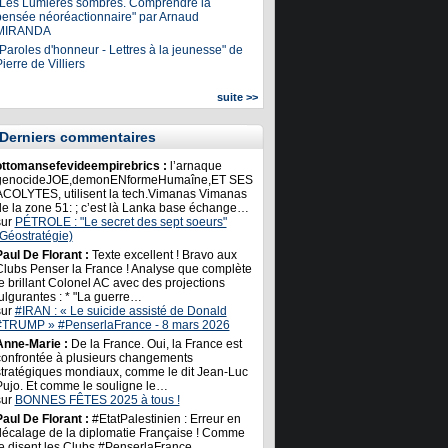
"Les Lumières sombres. Comprendre la
pensée néoréactionnaire" par Arnaud
MIRANDA
Paroles d'honneur - Lettres à la jeunesse" de
ierre de Villiers
suite >>
Derniers commentaires
ottomansefevideempirebrics :
l’arnaque
genocideJOE,demonENformeHumaîne,ET SES
ACOLYTES, utilisent la tech.Vimanas Vimanas
de la zone 51: ; c’est là Lanka base échange…
sur
PÉTROLE : "Le secret des sept soeurs"
(Géostratégie)
Paul De Florant :
Texte excellent ! Bravo aux
Clubs Penser la France ! Analyse que complète
e brillant Colonel AC avec des projections
ulgurantes : * "La guerre…
sur
#IRAN : « Le suicide assisté de Donald
#TRUMP » #PenserlaFrance - 8 mars 2026
Anne-Marie :
De la France. Oui, la France est
confrontée à plusieurs changements
stratégiques mondiaux, comme le dit Jean-Luc
Pujo. Et comme le souligne le…
sur
BONNES FÊTES 2025 à tous !
Paul De Florant :
#EtatPalestinien : Erreur en
décalage de la diplomatie Française ! Comme
le disent les Clubs #PenserlaFrance