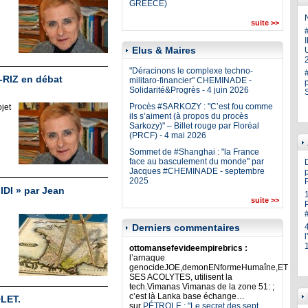
GREECE)
N
suite >>
Elus & Maires
U
"Déracinons le complexe techno-
-RIZ en débat
militaro-financier" CHEMINADE -
Solidarité&Progrès - 4 juin 2026
Procès #SARKOZY : "C’est fou comme
jet
ils s’aiment (à propos du procès
Sarkozy)" – Billet rouge par Floréal
(PRCF) - 4 mai 2026
Sommet de #Shanghai : "la France
face au basculement du monde" par
Jacques #CHEMINADE - septembre
p
2025
I » par Jean
suite >>
Derniers commentaires
ottomansefevideempirebrics :
l’arnaque
genocideJOE,demonENformeHumaîne,ET
SES ACOLYTES, utilisent la
tech.Vimanas Vimanas de la zone 51: ;
c’est là Lanka base échange…
OLET.
sur
PÉTROLE : "Le secret des sept