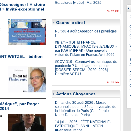
Galactéros [vidéo] - Mai 2025
Désenseigner l’Histoire
! » Invité exceptionnel
suite >>
Osons le dire !
t
Nuit du 4 août : Abolition des privilèges
!
#Islam « #DITIB FRANCE :
DYNAMIQUES, IMPACTS et ENJEUX »
par KARIM IFRAK - Une nouvelle
vision de l'Islam en France. Avril 2026
RENT WETZEL - édition
#COVID19 - Coronavirus : un risque de
J
pandémie ? Une blague ou presque
[DOSSIER SPECIAL 2020- 2026] -
e
Dernière ACTU !
suite >>
Actions Citoyennes
Dimanche 30 août 2026 : Messe
viétique", par Roger
solennelle pour le 82e anniversaire de
 2014
la Libération de Paris (Cathédrale
Notre-Dame de Paris)
 à
14 juillet 2026 - FÊTE NATIONALE et
PATRIOTIQUE - ANNULATION -
#PenserlaFrance