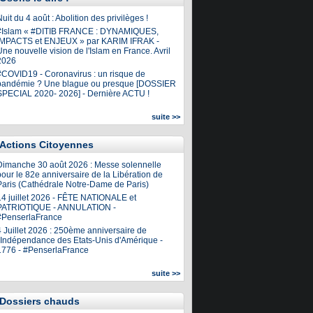
uit du 4 août : Abolition des privilèges !
#Islam « #DITIB FRANCE : DYNAMIQUES,
IMPACTS et ENJEUX » par KARIM IFRAK -
ne nouvelle vision de l'Islam en France. Avril
2026
#COVID19 - Coronavirus : un risque de
pandémie ? Une blague ou presque [DOSSIER
SPECIAL 2020- 2026] - Dernière ACTU !
suite >>
Actions Citoyennes
Dimanche 30 août 2026 : Messe solennelle
our le 82e anniversaire de la Libération de
Paris (Cathédrale Notre-Dame de Paris)
14 juillet 2026 - FÊTE NATIONALE et
PATRIOTIQUE - ANNULATION -
#PenserlaFrance
4 Juillet 2026 : 250ème anniversaire de
l'Indépendance des Etats-Unis d'Amérique -
1776 - #PenserlaFrance
suite >>
Dossiers chauds