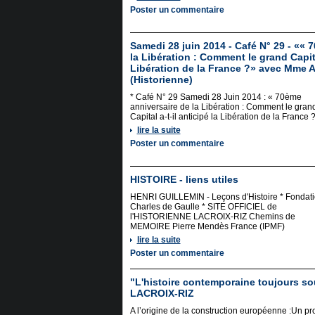
Poster un commentaire
Samedi 28 juin 2014 - Café N° 29 - «« 
la Libération : Comment le grand Capital
Libération de la France ?» avec Mme A
(Historienne)
* Café N° 29 Samedi 28 Juin 2014 : « 70ème
anniversaire de la Libération : Comment le gran
Capital a-t-il anticipé la Libération de la France 
lire la suite
Poster un commentaire
HISTOIRE - liens utiles
HENRI GUILLEMIN - Leçons d'Histoire * Fondat
Charles de Gaulle * SITE OFFICIEL de
l'HISTORIENNE LACROIX-RIZ Chemins de
MEMOIRE Pierre Mendès France (IPMF)
lire la suite
Poster un commentaire
"L'histoire contemporaine toujours so
LACROIX-RIZ
A l’origine de la construction européenne :Un pro