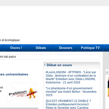
 et écologique.
Osons !
Débats
Dossiers
Politique TV
giganta, afirman en Uruguay
Quand
Débat en cours
#LeonLANDINI - #FTPMOI - "Léon par
es universitaires
Gilda : itinéraire d’un combattant de la
liberté" Entretien avec Gilda LANDINI,
historienne - 21 avril 2026
ent
"Le phantasme d’un gouvernement
pe
mondial" par André Bellon - Novembre
2025
QUI EST VRAIMENT LE DIABLE ?
Entretien politiquement incorrect :
Régis le Sommier avec Caroline