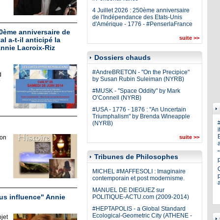
4 Juillet 2026 : 250ème anniversaire
de l'Indépendance des Etats-Unis
d'Amérique - 1776 - #PenserlaFrance
70ème anniversaire de
suite >>
 a-t-il anticipé la
nnie Lacroix-Riz
Dossiers chauds
#AndreBRETON - "On the Precipice"
d
by Susan Rubin Suleiman (NYRB)
?
#MUSK - "Space Oddity" by Mark
O’Connell (NYRB)
#USA - 1776 - 1876 : "An Uncertain
Triumphalism" by Brenda Wineapple
(NYRB)
i
E
ion
suite >>
a
Tribunes de Philosophes
MICHEL #MAFFESOLI : Imaginaire
p
contemporain et post modernisme.
MANUEL DE DIEGUEZ sur
us influence" Annie
POLITIQUE-ACTU.com (2009-2014)
#HEPTAPOLIS - a Global Standard
Ecological-Geometric City (ATHENE -
jet