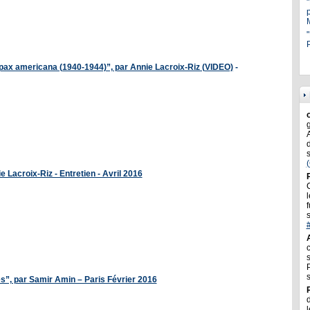
"
P
 la pax americana (1940-1944)”, par Annie Lacroix-Riz (VIDEO)
-
e Lacroix-Riz - Entretien - Avril 2016
l
f
ques”, par Samir Amin – Paris Février 2016