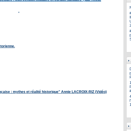
N
*
U
torienne.
p
nçaise : mythes et réalité historique" Annie LACROIX-RIZ (Vidéo)