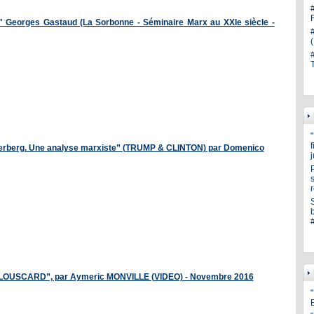
" Georges Gastaud (La Sorbonne - Séminaire Marx au XXIe siècle -
 Bilderberg. Une analyse marxiste” (TRUMP & CLINTON) par Domenico
s
OUSCARD”, par Aymeric MONVILLE (VIDEO) - Novembre 2016
"