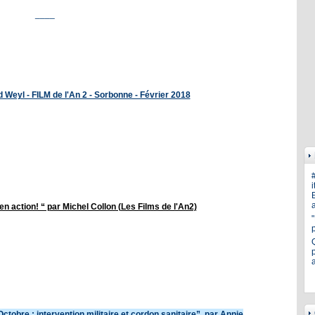
____
 Weyl - FILM de l'An 2 - Sorbonne - Février 2018
i
E
a
 action! “ par Michel Collon (Les Films de l'An2)
p
ctobre : intervention militaire et cordon sanitaire”, par Annie