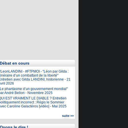
Débat en cours
#LeonLANDINI - #FTPMOI - "Léon par Gilda :
tinéraire d’un combattant de la liberté"
ntretien avec Gilda LANDINI, historienne - 21
vril 2026
"Le phantasme d’un gouvernement mondial"
par André Bellon - Novembre 2025
QUI EST VRAIMENT LE DIABLE ? Entretien
olitiquement incorrect : Régis le Sommier
avec Caroline Galactéros [vidéo] - Mai 2025
suite >>
Osons le dire !