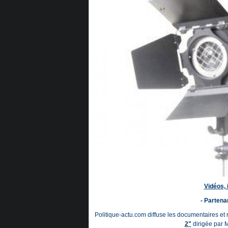
Vidéos,
- Partenar
Politique-actu.com diffuse les documentaires et
2"
dirigée par 