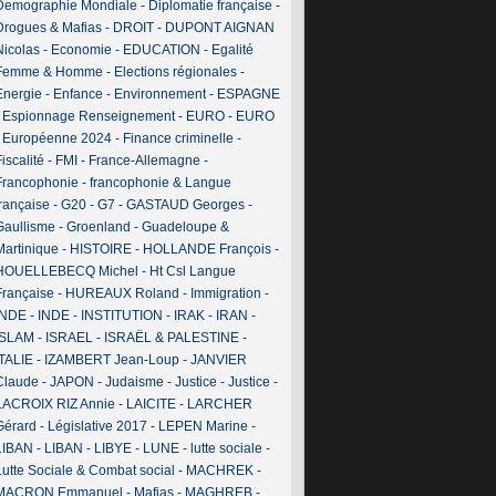
Demographie Mondiale
-
Diplomatie française
-
Drogues & Mafias
-
DROIT
-
DUPONT AIGNAN
Nicolas
-
Economie
-
EDUCATION
-
Egalité
Femme & Homme
-
Elections régionales
-
Energie
-
Enfance
-
Environnement
-
ESPAGNE
-
Espionnage Renseignement
-
EURO
-
EURO
-
Européenne 2024
-
Finance criminelle
-
iscalité
-
FMI
-
France-Allemagne
-
Francophonie
-
francophonie & Langue
française
-
G20
-
G7
-
GASTAUD Georges
-
Gaullisme
-
Groenland
-
Guadeloupe &
Martinique
-
HISTOIRE
-
HOLLANDE François
-
HOUELLEBECQ Michel
-
Ht Csl Langue
Française
-
HUREAUX Roland
-
Immigration
-
INDE
-
INDE
-
INSTITUTION
-
IRAK
-
IRAN
-
ISLAM
-
ISRAEL
-
ISRAËL & PALESTINE
-
ITALIE
-
IZAMBERT Jean-Loup
-
JANVIER
Claude
-
JAPON
-
Judaisme
-
Justice
-
Justice
-
LACROIX RIZ Annie
-
LAICITE
-
LARCHER
Gérard
-
Législative 2017
-
LEPEN Marine
-
LIBAN
-
LIBAN
-
LIBYE
-
LUNE
-
lutte sociale
-
Lutte Sociale & Combat social
-
MACHREK
-
MACRON Emmanuel
-
Mafias
-
MAGHREB
-