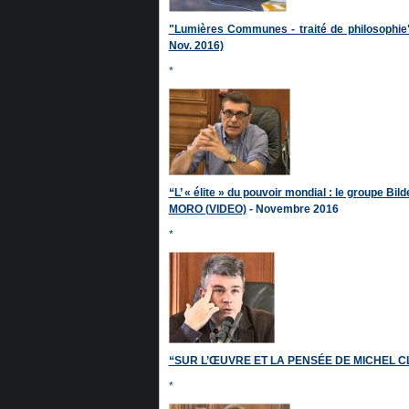
"Lumières Communes - traité de philosophie
Nov. 2016)
*
“L’ « élite » du pouvoir mondial : le groupe
MORO (VIDEO)
- Novembre 2016
*
“SUR L’ŒUVRE ET LA PENSÉE DE MICHEL CL
*