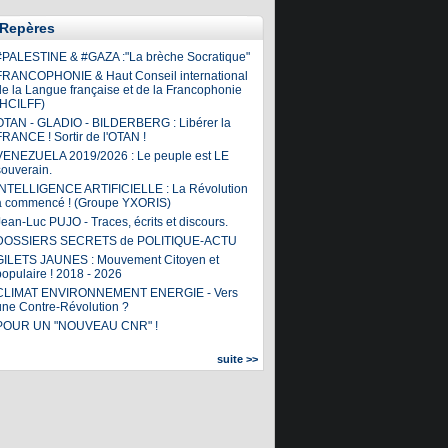
Repères
#PALESTINE & #GAZA :"La brèche Socratique"
FRANCOPHONIE & Haut Conseil international
de la Langue française et de la Francophonie
(HCILFF)
OTAN - GLADIO - BILDERBERG : Libérer la
FRANCE ! Sortir de l'OTAN !
VENEZUELA 2019/2026 : Le peuple est LE
souverain.
INTELLIGENCE ARTIFICIELLE : La Révolution
a commencé ! (Groupe YXORIS)
ean-Luc PUJO - Traces, écrits et discours.
DOSSIERS SECRETS de POLITIQUE-ACTU
GILETS JAUNES : Mouvement Citoyen et
populaire ! 2018 - 2026
CLIMAT ENVIRONNEMENT ENERGIE - Vers
une Contre-Révolution ?
POUR UN "NOUVEAU CNR" !
suite >>