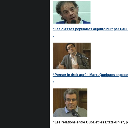
“Les classes populaires aujourd’hui” par Pau
*
“Penser le droit après Marx. Quelques aspect
*
“Les relations entre Cuba et les Etats-Unis”, 