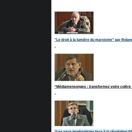
"Le droit à la lumière du marxisme" par Roland
*
“Médiamensonges : transformez votre colère en
*
“Les pays impérialistes face à la révolution d’O