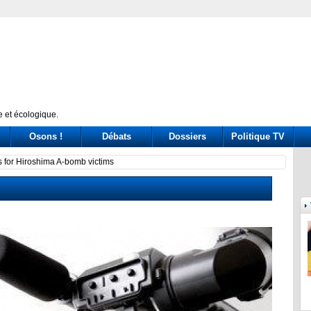
 et écologique.
Osons !
Débats
Dossiers
Politique TV
Conte e l'audizione in Commissione 
El Si