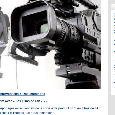
J
 interventions & Documentaires
iat avec « Les Films de l’an 2 » -
 reportages exceptionnels de la société de production
"Les Films de l'An
Michel Le Thomas que nous remercions.