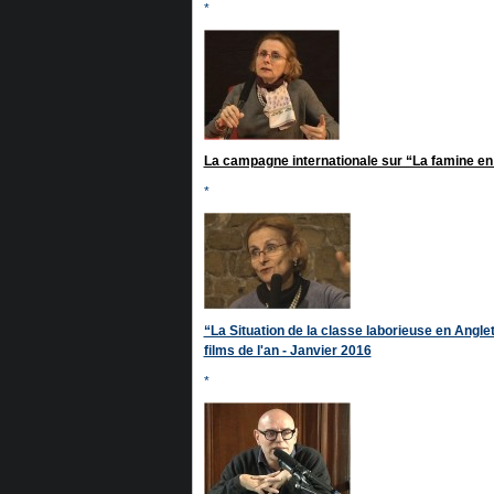
*
La campagne internationale sur “La famine en 
*
“La Situation de la classe laborieuse en Angle
films de l'an - Janvier 2016
*