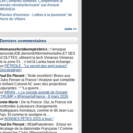
"Les Lumières sombres. Comprendre la
pensée néoréactionnaire" par Arnaud
MIRANDA
Paroles d'honneur - Lettres à la jeunesse" de
ierre de Villiers
suite >>
Derniers commentaires
ottomansefevideempirebrics :
l’arnaque
genocideJOE,demonENformeHumaîne,ET SES
ACOLYTES, utilisent la tech.Vimanas Vimanas
de la zone 51: ; c’est là Lanka base échange…
sur
PÉTROLE : "Le secret des sept soeurs"
(Géostratégie)
Paul De Florant :
Texte excellent ! Bravo aux
Clubs Penser la France ! Analyse que complète
e brillant Colonel AC avec des projections
ulgurantes : * "La guerre…
sur
#IRAN : « Le suicide assisté de Donald
#TRUMP » #PenserlaFrance - 8 mars 2026
Anne-Marie :
De la France. Oui, la France est
confrontée à plusieurs changements
stratégiques mondiaux, comme le dit Jean-Luc
Pujo. Et comme le souligne le…
sur
BONNES FÊTES 2025 à tous !
Paul De Florant :
#EtatPalestinien : Erreur en
décalage de la diplomatie Française ! Comme
le disent les Clubs #PenserlaFrance