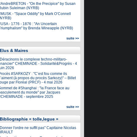
#AndreBRETON - "On the Precipice" by Susan
Rubin Suleiman (NYRB)
#MUSK - "Space Oddity" by Mark O’Connell
(NYRB)
#USA - 1776 - 1876 : "An Uncertain
Triumphalism" by Brenda Wineapple (NYRB)
suite >>
Elus & Maires
"Déracinons le complexe techno-militaro-
financier" CHEMINADE - Solidarité&Progrès - 4
juin 2026
Procès #SARKOZY : "C’est fou comme ils
’aiment (à propos du procès Sarkozy)" – Billet
rouge par Floréal (PRCF) - 4 mai 2026
Sommet de #Shanghai : "la France face au
basculement du monde" par Jacques
#CHEMINADE - septembre 2025
suite >>
Bibliographie « tolle,legue »
Donner l'ordre ne suffit pas" Capitaine Nicolas
BRAULT