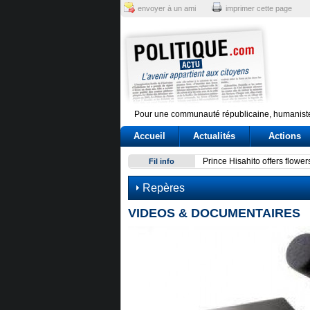
envoyer à un ami
imprimer cette page
Pour une communauté républicaine, humaniste
Accueil
Actualités
Actions
Prince Hisahito offers flowers for Hiroshima A-bomb victims
Fil info
Repères
VIDEOS & DOCUMENTAIRES