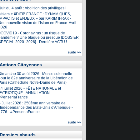
uit du 4 août : Abolition des privilèges !
#Islam « #DITIB FRANCE : DYNAMIQUES,
IMPACTS et ENJEUX » par KARIM IFRAK -
ne nouvelle vision de l'Islam en France. Avril
2026
#COVID19 - Coronavirus : un risque de
pandémie ? Une blague ou presque [DOSSIER
SPECIAL 2020- 2026] - Dernière ACTU !
suite >>
Actions Citoyennes
Dimanche 30 août 2026 : Messe solennelle
our le 82e anniversaire de la Libération de
Paris (Cathédrale Notre-Dame de Paris)
14 juillet 2026 - FÊTE NATIONALE et
PATRIOTIQUE - ANNULATION -
#PenserlaFrance
4 Juillet 2026 : 250ème anniversaire de
l'Indépendance des Etats-Unis d'Amérique -
1776 - #PenserlaFrance
suite >>
Dossiers chauds