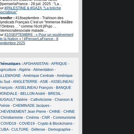
@penserlaFrance - 28 juil. 2025 : "La…
sur
#PALESTINE & #GAZA :"La brèche
Socratique"
ennifer :
#18septembre - Trahison des
Syndicats Français C'est un "Immense théâtre
’Ombres …" comme l'écrit jlPujo ...
#democratiesociale malade…
sur
#10SEPTEMBRE : « Pour un soulèvement
de la Nation » ! #PenserLaFrance - 8
septembre 2025
Thématiques :
AFGHANISTAN
-
AFRIQUE
-
griculture
-
Algérie
-
Alimentation
-
ALLEMAGNE
-
Amérique Centrale
-
Amérique
du Sud
-
ANGLETERRE
-
ASIE
-
ASSELINEAU
François
-
ASSELINEAU François
-
BANQUE
MONDIALE
-
BELLON André
-
BRESIL
-
BUGAULT Valérie
-
Catholicisme
-
Chanson &
Poésie
-
CHEMINADE Jacques
-
CHEVENEMENT Jean Pierre
-
CHINE
-
CHINE
-
Christianisme
-
Cinéma
-
CNR
-
Communisme
-
COVID19
-
COVID19
-
Crypto & Blockchains
-
CUBA
-
CULTURE
-
Défense
-
Demographie
-