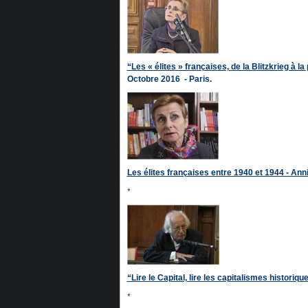
“Les « élites » françaises, de la Blitzkrieg à
Octobre 2016 - Paris.
Les élites françaises entre 1940 et 1944 - Anni
*
“Lire le Capital, lire les capitalismes histori
*