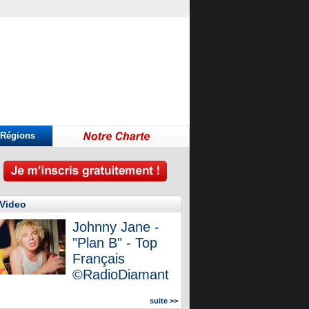
Régions
Covid: tre ore di «arringa» piene di messaggi (a destra e a sinistra)
glo de Fidel: Un Centro “para Cuba y para el mundo” en el centenario del Comanda
Over 600 companies likely to be culled in Topix index’s biggest overhaul, analyst
Video
Johnny Jane -
"Plan B" - Top
Français
©RadioDiamant
suite >>