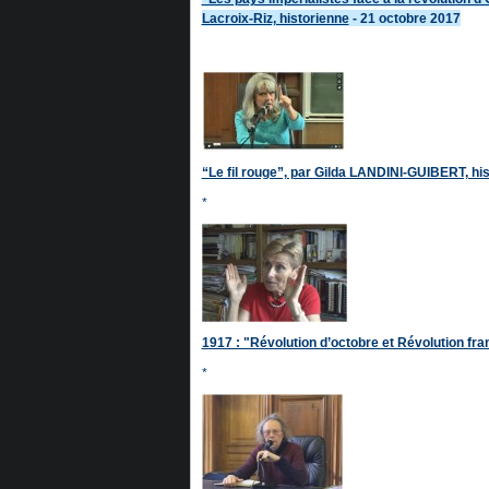
Lacroix-Riz, historienne
- 21 octobre 2017
“Le fil rouge”, par Gilda LANDINI-GUIBERT, his
*
1917 : "Révolution d’octobre et Révolution fra
*