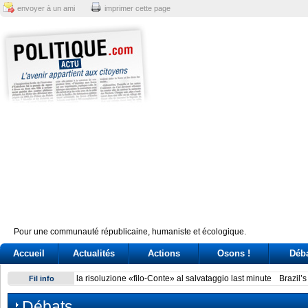
envoyer à un ami
imprimer cette page
Pour une communauté républicaine, humaniste et écologique.
Accueil
Actualités
Actions
Osons !
Déb
Brazil’s Lula battles Trump and Milei over perceived electio
Fil info
Débats