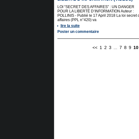
LOI “SECRET DES AFFAIRES” : UN DANGER
POUR LA LIBERTÉ D’INFORMATION Auteur :
POLLINIS - Publié le 17 April 2018 La loi secret 
affaires (PPL n°420) va
lire la suite
Poster un commentaire
<<
1
2
3
...
7
8
9
10