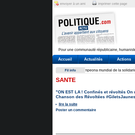
envoyer à un ami
imprimer cette page
Pour une communauté républicaine, humaniste
Accueil
Actualités
Actions
Exodus: West Bank hardships
Fil info
SANTE
"ON EST LA ! Confinés et révoltés On 
Chanson des Révoltées #GiletsJaunes
lire la suite
Poster un commentaire