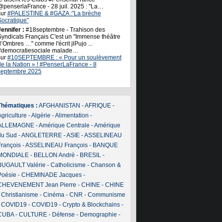
@penserlaFrance - 28 juil. 2025 : "La…
sur
#PALESTINE & #GAZA :"La brèche
Socratique"
ennifer :
#18septembre - Trahison des
Syndicats Français C'est un "Immense théâtre
’Ombres …" comme l'écrit jlPujo ...
#democratiesociale malade…
sur
#10SEPTEMBRE : « Pour un soulèvement
de la Nation » ! #PenserLaFrance - 8
septembre 2025
Thématiques :
AFGHANISTAN
-
AFRIQUE
-
griculture
-
Algérie
-
Alimentation
-
ALLEMAGNE
-
Amérique Centrale
-
Amérique
du Sud
-
ANGLETERRE
-
ASIE
-
ASSELINEAU
François
-
ASSELINEAU François
-
BANQUE
MONDIALE
-
BELLON André
-
BRESIL
-
BUGAULT Valérie
-
Catholicisme
-
Chanson &
Poésie
-
CHEMINADE Jacques
-
CHEVENEMENT Jean Pierre
-
CHINE
-
CHINE
-
Christianisme
-
Cinéma
-
CNR
-
Communisme
-
COVID19
-
COVID19
-
Crypto & Blockchains
-
CUBA
-
CULTURE
-
Défense
-
Demographie
-