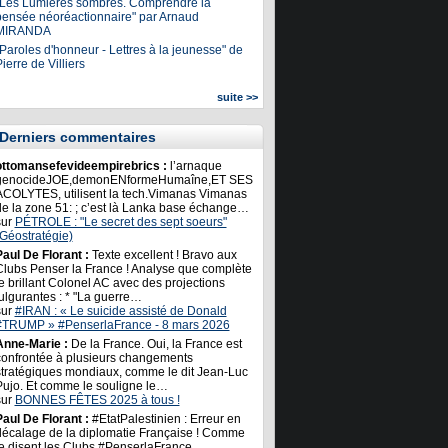
"Les Lumières sombres. Comprendre la
pensée néoréactionnaire" par Arnaud
MIRANDA
Paroles d'honneur - Lettres à la jeunesse" de
ierre de Villiers
suite >>
Derniers commentaires
ottomansefevideempirebrics :
l’arnaque
genocideJOE,demonENformeHumaîne,ET SES
ACOLYTES, utilisent la tech.Vimanas Vimanas
de la zone 51: ; c’est là Lanka base échange…
sur
PÉTROLE : "Le secret des sept soeurs"
(Géostratégie)
Paul De Florant :
Texte excellent ! Bravo aux
Clubs Penser la France ! Analyse que complète
e brillant Colonel AC avec des projections
ulgurantes : * "La guerre…
sur
#IRAN : « Le suicide assisté de Donald
#TRUMP » #PenserlaFrance - 8 mars 2026
Anne-Marie :
De la France. Oui, la France est
confrontée à plusieurs changements
stratégiques mondiaux, comme le dit Jean-Luc
Pujo. Et comme le souligne le…
sur
BONNES FÊTES 2025 à tous !
Paul De Florant :
#EtatPalestinien : Erreur en
décalage de la diplomatie Française ! Comme
le disent les Clubs #PenserlaFrance