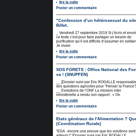
lire la suite
Poster un commentaire
"Confession d’un hétérosexuel du siè
Billet.
_ Vendredi 27 septembre 2019 Si j’écris et envo
ce texte c’est pour faire partager un besoin de
purification qu’il est difficile d’assumer en solitai
Je vivais
lire la suite
Poster un commentaire
SOS FORETS : Office National des Fore
va ! (SNUPFEN)
__ [Dossier suivi par Eric ROGALLE responsabl
des questions agricoles pour "Penser la France"
__ Evolutions de l’ONF La mission inter
ministérielle a rendu son rapport : « On
lire la suite
Poster un commentaire
Etats généraux de l'Alimentation ? Que
(Coordination Rurale)
"EGA : encore une preuve que les solutions sont
ailleurs !" [Dossier suivi par Eric ROGALLE