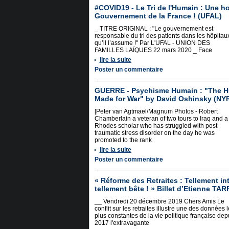
#COVID19 - Le Tri de l'Humain : Une ho
Gouvernement de la France ! (UFAL)
_ TITRE ORIGINAL : "Le gouvernement est
responsable du tri des patients dans les hôpitau
qu’il l’assume !" Par L'UFAL - UNION DES
FAMILLES LAÏQUES 22 mars 2020 _ Face
lire la suite
Poster un commentaire
GUERRE - Psychisme Humain : "The 
Made for War" by David Oshinsky (NY
[Peter van Agtmael/Magnum Photos - Robert
Chamberlain a veteran of two tours to Iraq and a
Rhodes scholar who has struggled with post-
traumatic stress disorder on the day he was
promoted to the rank
lire la suite
Poster un commentaire
« Réforme des Retraites : Tellement in
tellement bête ! » Billet d’Etienne TA
__ Vendredi 20 décembre 2019 Chers Amis Le
conflit sur les retraites illustre une des données 
plus constantes de la vie politique française dep
2017 l'extravagante