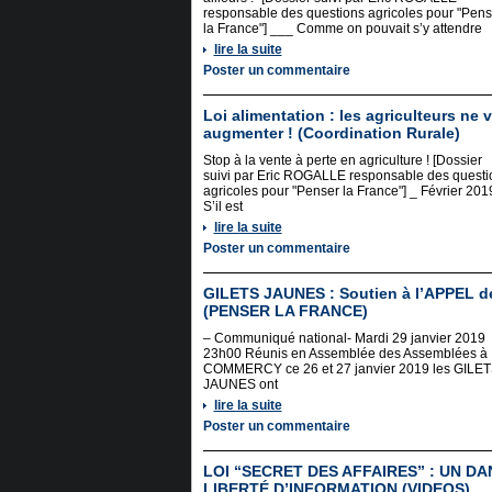
responsable des questions agricoles pour "Pens
la France"] ___ Comme on pouvait s’y attendre
lire la suite
Poster un commentaire
Loi alimentation : les agriculteurs ne v
augmenter ! (Coordination Rurale)
Stop à la vente à perte en agriculture ! [Dossier
suivi par Eric ROGALLE responsable des questi
agricoles pour "Penser la France"] _ Février 201
S’il est
lire la suite
Poster un commentaire
GILETS JAUNES : Soutien à l’APPEL 
(PENSER LA FRANCE)
– Communiqué national- Mardi 29 janvier 2019
23h00 Réunis en Assemblée des Assemblées à
COMMERCY ce 26 et 27 janvier 2019 les GILE
JAUNES ont
lire la suite
Poster un commentaire
LOI “SECRET DES AFFAIRES” : UN D
LIBERTÉ D’INFORMATION (VIDEOS)