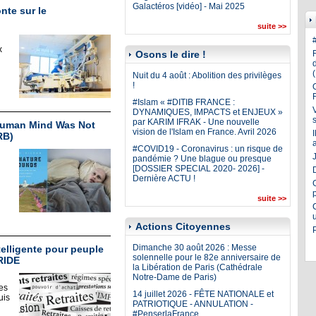
Galactéros [vidéo] - Mai 2025
nte sur le
suite >>
x
Osons le dire !
Nuit du 4 août : Abolition des privilèges
!
#Islam « #DITIB FRANCE :
DYNAMIQUES, IMPACTS et ENJEUX »
par KARIM IFRAK - Une nouvelle
Human Mind Was Not
vision de l'Islam en France. Avril 2026
RB)
#COVID19 - Coronavirus : un risque de
J
pandémie ? Une blague ou presque
[DOSSIER SPECIAL 2020- 2026] -
Dernière ACTU !
suite >>
Actions Citoyennes
Dimanche 30 août 2026 : Messe
telligente pour peuple
solennelle pour le 82e anniversaire de
RRIDE
la Libération de Paris (Cathédrale
Notre-Dame de Paris)
les
14 juillet 2026 - FÊTE NATIONALE et
uis
PATRIOTIQUE - ANNULATION -
#PenserlaFrance