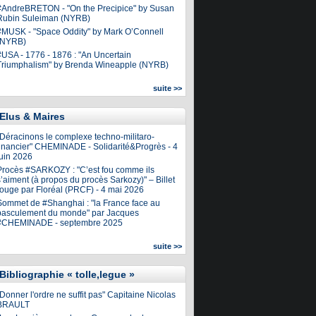
#AndreBRETON - "On the Precipice" by Susan
Rubin Suleiman (NYRB)
#MUSK - "Space Oddity" by Mark O’Connell
(NYRB)
#USA - 1776 - 1876 : "An Uncertain
Triumphalism" by Brenda Wineapple (NYRB)
suite >>
Elus & Maires
"Déracinons le complexe techno-militaro-
financier" CHEMINADE - Solidarité&Progrès - 4
juin 2026
Procès #SARKOZY : "C’est fou comme ils
’aiment (à propos du procès Sarkozy)" – Billet
rouge par Floréal (PRCF) - 4 mai 2026
Sommet de #Shanghai : "la France face au
basculement du monde" par Jacques
#CHEMINADE - septembre 2025
suite >>
Bibliographie « tolle,legue »
Donner l'ordre ne suffit pas" Capitaine Nicolas
BRAULT