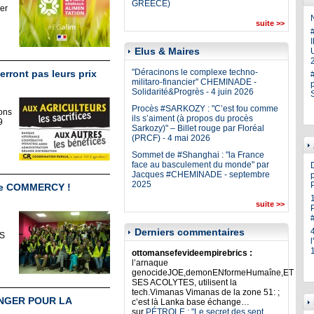
GREECE)
er
N
suite >>
Elus & Maires
U
"Déracinons le complexe techno-
erront pas leurs prix
militaro-financier" CHEMINADE -
Solidarité&Progrès - 4 juin 2026
Procès #SARKOZY : "C’est fou comme
ons
ils s’aiment (à propos du procès
9
Sarkozy)" – Billet rouge par Floréal
(PRCF) - 4 mai 2026
Sommet de #Shanghai : "la France
face au basculement du monde" par
Jacques #CHEMINADE - septembre
p
2025
de COMMERCY !
suite >>
Derniers commentaires
TS
ottomansefevideempirebrics :
l’arnaque
genocideJOE,demonENformeHumaîne,ET
SES ACOLYTES, utilisent la
tech.Vimanas Vimanas de la zone 51: ;
ANGER POUR LA
c’est là Lanka base échange…
sur
PÉTROLE : "Le secret des sept