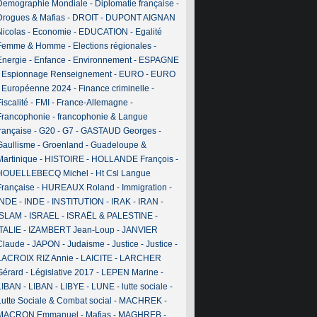
Demographie Mondiale
-
Diplomatie française
-
Drogues & Mafias
-
DROIT
-
DUPONT AIGNAN
Nicolas
-
Economie
-
EDUCATION
-
Egalité
Femme & Homme
-
Elections régionales
-
Energie
-
Enfance
-
Environnement
-
ESPAGNE
-
Espionnage Renseignement
-
EURO
-
EURO
-
Européenne 2024
-
Finance criminelle
-
iscalité
-
FMI
-
France-Allemagne
-
Francophonie
-
francophonie & Langue
française
-
G20
-
G7
-
GASTAUD Georges
-
Gaullisme
-
Groenland
-
Guadeloupe &
Martinique
-
HISTOIRE
-
HOLLANDE François
-
HOUELLEBECQ Michel
-
Ht Csl Langue
Française
-
HUREAUX Roland
-
Immigration
-
INDE
-
INDE
-
INSTITUTION
-
IRAK
-
IRAN
-
ISLAM
-
ISRAEL
-
ISRAËL & PALESTINE
-
ITALIE
-
IZAMBERT Jean-Loup
-
JANVIER
Claude
-
JAPON
-
Judaisme
-
Justice
-
Justice
-
LACROIX RIZ Annie
-
LAICITE
-
LARCHER
Gérard
-
Législative 2017
-
LEPEN Marine
-
LIBAN
-
LIBAN
-
LIBYE
-
LUNE
-
lutte sociale
-
Lutte Sociale & Combat social
-
MACHREK
-
MACRON Emmanuel
-
Mafias
-
MAGHREB
-