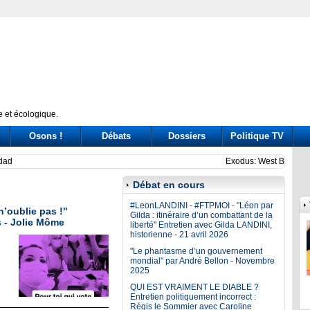
 et écologique.
Osons !
Débats
Dossiers
Politique TV
 drive out Palestinian Christians
Calif
Débat en cours
#LeonLANDINI - #FTPMOI - "Léon par
n’oublie pas !"
Gilda : itinéraire d’un combattant de la
 - Jolie Môme
liberté" Entretien avec Gilda LANDINI,
historienne - 21 avril 2026
"Le phantasme d’un gouvernement
mondial" par André Bellon - Novembre
2025
QUI EST VRAIMENT LE DIABLE ?
Entretien politiquement incorrect :
Régis le Sommier avec Caroline