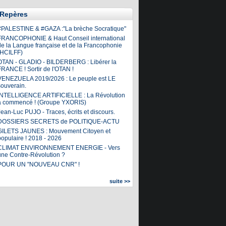
Repères
#PALESTINE & #GAZA :"La brèche Socratique"
FRANCOPHONIE & Haut Conseil international
de la Langue française et de la Francophonie
(HCILFF)
OTAN - GLADIO - BILDERBERG : Libérer la
FRANCE ! Sortir de l'OTAN !
VENEZUELA 2019/2026 : Le peuple est LE
souverain.
INTELLIGENCE ARTIFICIELLE : La Révolution
a commencé ! (Groupe YXORIS)
ean-Luc PUJO - Traces, écrits et discours.
DOSSIERS SECRETS de POLITIQUE-ACTU
GILETS JAUNES : Mouvement Citoyen et
populaire ! 2018 - 2026
CLIMAT ENVIRONNEMENT ENERGIE - Vers
une Contre-Révolution ?
POUR UN "NOUVEAU CNR" !
suite >>