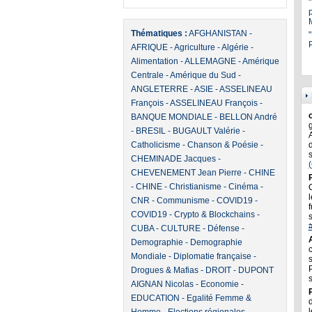
Thématiques :
AFGHANISTAN
-
"
P
AFRIQUE
-
Agriculture
-
Algérie
-
Alimentation
-
ALLEMAGNE
-
Amérique
Centrale
-
Amérique du Sud
-
ANGLETERRE
-
ASIE
-
ASSELINEAU
François
-
ASSELINEAU François
-
BANQUE MONDIALE
-
BELLON André
-
BRESIL
-
BUGAULT Valérie
-
Catholicisme
-
Chanson & Poésie
-
CHEMINADE Jacques
-
CHEVENEMENT Jean Pierre
-
CHINE
-
CHINE
-
Christianisme
-
Cinéma
-
l
CNR
-
Communisme
-
COVID19
-
f
COVID19
-
Crypto & Blockchains
-
CUBA
-
CULTURE
-
Défense
-
Demographie
-
Demographie
Mondiale
-
Diplomatie française
-
Drogues & Mafias
-
DROIT
-
DUPONT
AIGNAN Nicolas
-
Economie
-
EDUCATION
-
Egalité Femme &