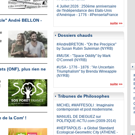
4 Juillet 2026 : 250ème anniversaire
de l'Indépendance des Etats-Unis
d'Amérique - 1776 - #PenserlaFrance
cle" André BELLON -
suite >>
ie
Dossiers chauds
re
#AndreBRETON - "On the Precipice"
by Susan Rubin Suleiman (NYRB)
#MUSK - "Space Oddity" by Mark
O’Connell (NYRB)
#USA - 1776 - 1876 : "An Uncertain
ts (ONF), plus rien ne
Triumphalism" by Brenda Wineapple
(NYRB)
i
e
E
suite >>
]
a
Tribunes de Philosophes
MICHEL #MAFFESOLI : Imaginaire
p
contemporain et post modernisme.
MANUEL DE DIEGUEZ sur
 de la Com' !
POLITIQUE-ACTU.com (2009-2014)
#HEPTAPOLIS - a Global Standard
Ecological-Geometric City (ATHENE -