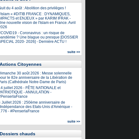
uit du 4 août : Abolition des privilèges !
#Islam « #DITIB FRANCE : DYNAMIQUES,
IMPACTS et ENJEUX » par KARIM IFRAK -
ne nouvelle vision de l'Islam en France. Avril
2026
#COVID19 - Coronavirus : un risque de
pandémie ? Une blague ou presque [DOSSIER
SPECIAL 2020- 2026] - Dernière ACTU !
suite >>
Actions Citoyennes
Dimanche 30 août 2026 : Messe solennelle
our le 82e anniversaire de la Libération de
Paris (Cathédrale Notre-Dame de Paris)
14 juillet 2026 - FÊTE NATIONALE et
PATRIOTIQUE - ANNULATION -
#PenserlaFrance
4 Juillet 2026 : 250ème anniversaire de
l'Indépendance des Etats-Unis d'Amérique -
1776 - #PenserlaFrance
suite >>
Dossiers chauds