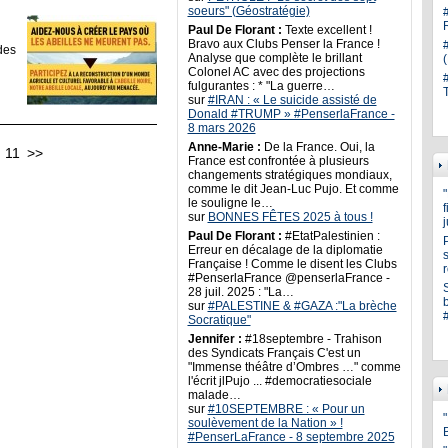
soeurs" (Géostratégie)
Paul De Florant :
Texte excellent !
Bravo aux Clubs Penser la France !
des
Analyse que complète le brillant
Colonel AC avec des projections
fulgurantes : * "La guerre…
sur
#IRAN : « Le suicide assisté de
Donald #TRUMP » #PenserlaFrance -
8 mars 2026
Anne-Marie :
De la France. Oui, la
11
>>
France est confrontée à plusieurs
changements stratégiques mondiaux,
comme le dit Jean-Luc Pujo. Et comme
le souligne le…
sur
BONNES FÊTES 2025 à tous !
Paul De Florant :
#EtatPalestinien :
Erreur en décalage de la diplomatie
s
Française ! Comme le disent les Clubs
#PenserlaFrance @penserlaFrance -
28 juil. 2025 : "La…
sur
#PALESTINE & #GAZA :"La brèche
Socratique"
Jennifer :
#18septembre - Trahison
des Syndicats Français C'est un
"Immense théâtre d’Ombres …" comme
l'écrit jlPujo ... #democratiesociale
malade…
sur
#10SEPTEMBRE : « Pour un
"
soulèvement de la Nation » !
#PenserLaFrance - 8 septembre 2025