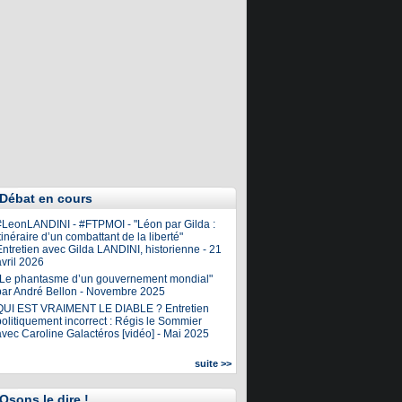
Débat en cours
#LeonLANDINI - #FTPMOI - "Léon par Gilda :
tinéraire d’un combattant de la liberté"
ntretien avec Gilda LANDINI, historienne - 21
vril 2026
"Le phantasme d’un gouvernement mondial"
par André Bellon - Novembre 2025
QUI EST VRAIMENT LE DIABLE ? Entretien
olitiquement incorrect : Régis le Sommier
avec Caroline Galactéros [vidéo] - Mai 2025
suite >>
Osons le dire !