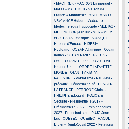
-
MACHREK
-
MACRON Emmanuel
-
Mafias
-
MAGHREB
-
Maison de
France & Monarchie
-
MALI
-
MARTY
VRAYANCE Hubert
-
Medecine
-
Medecine sous Hyppocrate
-
MEDIAS
-
MELENCHON jean luc
-
MER
-
MERS
et OCEANS
-
Mexique
-
MUSIQUE
-
F
Nations d'Europe
-
NIGERIA
-
Nucléaire
-
OCEAN Atlantique
-
Ocean
Indien
-
OCEAN Pacifique
-
OCS
-
OMC
-
ONANA Charles
-
ONU
-
ONU -
Nations Unies
-
ORDRE LAFAYETTE
MONDE
-
OTAN
-
PAKISTAN
-
PALESTINE
-
Patriotisme
-
Pauvreté -
précarité
-
Pédocriminalité
-
PENSER
LA FRANCE
-
PERRONE Christian
-
PHILIPPE Edouard
-
POLICE &
Sécurité
-
Présidentielle 2017
-
Présidentielle 2022
-
Présidentielles
2027
-
Protestantisme
-
PUJO Jean-
Luc
-
QUEBEC
-
QUEBEC
-
RAOULT
Didier
-
RéinfoCovid 2022
-
Relations