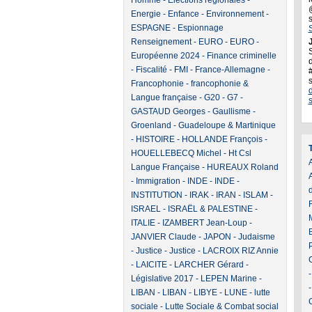
Homme
-
Elections régionales
-
Energie
-
Enfance
-
Environnement
-
ESPAGNE
-
Espionnage
Renseignement
-
EURO
-
EURO
-
J
Européenne 2024
-
Finance criminelle
d
-
Fiscalité
-
FMI
-
France-Allemagne
-
Francophonie
-
francophonie &
Langue française
-
G20
-
G7
-
GASTAUD Georges
-
Gaullisme
-
Groenland
-
Guadeloupe & Martinique
-
HISTOIRE
-
HOLLANDE François
-
HOUELLEBECQ Michel
-
Ht Csl
A
Langue Française
-
HUREAUX Roland
-
Immigration
-
INDE
-
INDE
-
INSTITUTION
-
IRAK
-
IRAN
-
ISLAM
-
ISRAEL
-
ISRAËL & PALESTINE
-
ITALIE
-
IZAMBERT Jean-Loup
-
JANVIER Claude
-
JAPON
-
Judaisme
-
Justice
-
Justice
-
LACROIX RIZ Annie
-
LAICITE
-
LARCHER Gérard
-
Législative 2017
-
LEPEN Marine
-
LIBAN
-
LIBAN
-
LIBYE
-
LUNE
-
lutte
sociale
-
Lutte Sociale & Combat social