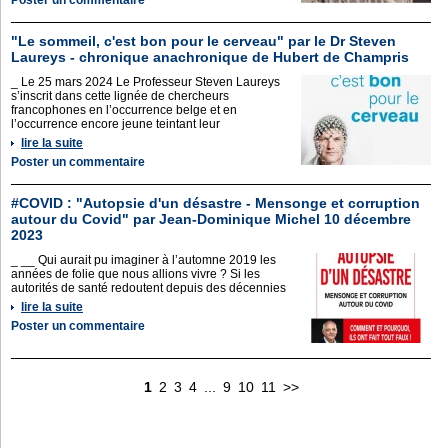
Poster un commentaire
"Le sommeil, c'est bon pour le cerveau" par le Dr Steven
Laureys - chronique anachronique de Hubert de Champris
_ Le 25 mars 2024 Le Professeur Steven Laureys
s’inscrit dans cette lignée de chercheurs
francophones en l’occurrence belge et en
l’occurrence encore jeune teintant leur
lire la suite
Poster un commentaire
#COVID : "Autopsie d'un désastre - Mensonge et corruption
autour du Covid" par Jean-Dominique Michel 10 décembre
2023
_ __ Qui aurait pu imaginer à l’automne 2019 les
années de folie que nous allions vivre ? Si les
autorités de santé redoutent depuis des décennies
lire la suite
Poster un commentaire
1
2
3
4
...
9
10
11
>>