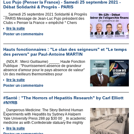
Luc Pujo (Penser la France) - Samedi 25 septembre 2021 -
Débat Solidarité & Progrès - PARIS
__ Samedi 25 septembre 2021 Solidarité & Progrès
- PARIS Message de Jean-Luc Pujo président des
Clubs « Penser la France » empêché * Chers
lire la suite
Poster un commentaire
Hauts fonctionnaires : "Le clan des seigneurs" et "Le temps
des pervers" par Paul-Antoine MARTIN
_ (NDLR : Merci Guillaume) _____ Haute Fonction
Publique : "Pourrissement absence de grandeur
absence d'amour pour le pays absence de valeur"
Un des meilleurs thermomètres pour
lire la suite
Poster un commentaire
#Santé : "The Horrors of Hepatitis Research" by Carl Elliott
#NYRB
_ Dangerous Medicine: The Story Behind Human
Experiments with Hepatitis by Sydney A Halpern
Yale University Press 288 pp $30 00 _ In academic
medicine as with Confederate statuary the mighty
lire la suite