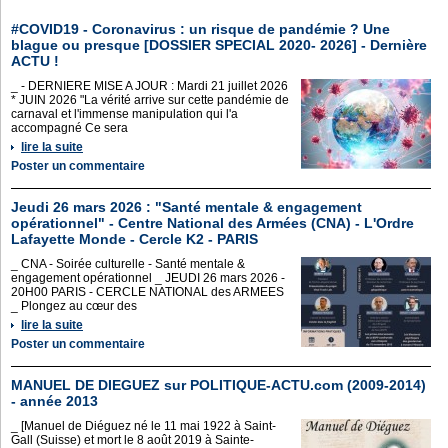
#COVID19 - Coronavirus : un risque de pandémie ? Une
blague ou presque [DOSSIER SPECIAL 2020- 2026] - Dernière
ACTU !
_ - DERNIERE MISE A JOUR : Mardi 21 juillet 2026
* JUIN 2026 "La vérité arrive sur cette pandémie de
carnaval et l'immense manipulation qui l'a
accompagné Ce sera
lire la suite
Poster un commentaire
Jeudi 26 mars 2026 : "Santé mentale & engagement
opérationnel" - Centre National des Armées (CNA) - L'Ordre
Lafayette Monde - Cercle K2 - PARIS
_ CNA - Soirée culturelle - Santé mentale &
engagement opérationnel _ JEUDI 26 mars 2026 -
20H00 PARIS - CERCLE NATIONAL des ARMEES
_ Plongez au cœur des
lire la suite
Poster un commentaire
MANUEL DE DIEGUEZ sur POLITIQUE-ACTU.com (2009-2014)
- année 2013
_ [Manuel de Diéguez né le 11 mai 1922 à Saint-
Gall (Suisse) et mort le 8 août 2019 à Sainte-