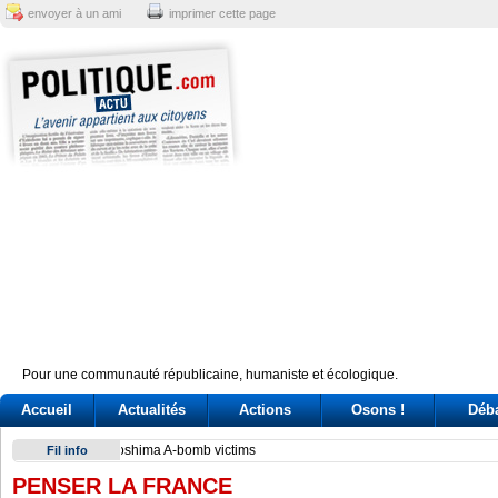
envoyer à un ami
imprimer cette page
Pour une communauté républicaine, humaniste et écologique.
Accueil
Actualités
Actions
Osons !
Déb
Conte e l'audizione in Commissione Covid: tre ore di «arring
Fil info
PENSER LA FRANCE