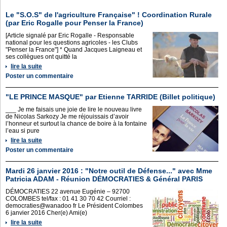
Le "S.O.S" de l'agriculture Française" ! Coordination Rurale
(par Eric Rogalle pour Penser la France)
[Article signalé par Eric Rogalle - Responsable
national pour les questions agricoles - les Clubs
"Penser la France"] * Quand Jacques Laigneau et
ses collègues ont quitté la
lire la suite
Poster un commentaire
"LE PRINCE MASQUE" par Etienne TARRIDE (Billet politique)
___ Je me faisais une joie de lire le nouveau livre
de Nicolas Sarkozy Je me réjouissais d’avoir
l’honneur et surtout la chance de boire à la fontaine
l’eau si pure
lire la suite
Poster un commentaire
Mardi 26 janvier 2016 : "Notre outil de Défense..." avec Mme
Patricia ADAM - Réunion DÉMOCRATIES & Général PARIS
DÉMOCRATIES 22 avenue Eugénie – 92700
COLOMBES tel/fax : 01 41 30 70 42 Courriel :
democraties@wanadoo fr Le Président Colombes
6 janvier 2016 Cher(e) Ami(e)
lire la suite