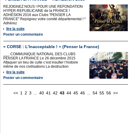
REJOIGNEZ NOUS ! POUR UNE REFONDATION
HYPER-REPUBLICAINE de la FRANCE !
ADHÉSION 2016 aux Clubs "PENSER LA
FRANCE" Rejoignez votre comité départemental ! *
Adhérez
lire la suite
Poster un commentaire
« CORSE : L’Inacceptable ! » (Penser la France)
___ COMMUNIQUE NATIONAL DES CLUBS
PENSER LA FRANCE Le 26 décembre 2015
Attaquer un lieu de culte c’est insulter l’histoire
même de nos civilisations La destruction
lire la suite
Poster un commentaire
<<
1
2
3
...
40
41
42
43
44
45
46
...
54
55
56
>>