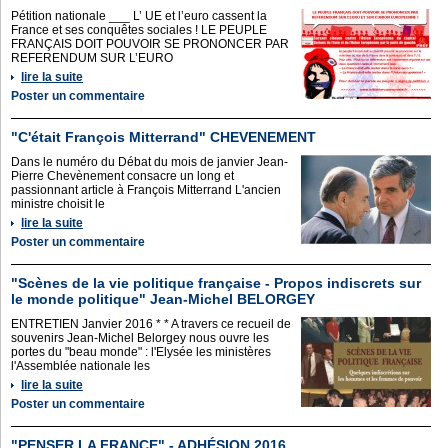
Pétition nationale ___ L’ UE et l’euro cassent la
France et ses conquêtes sociales ! LE PEUPLE
FRANÇAIS DOIT POUVOIR SE PRONONCER PAR
REFERENDUM SUR L’EURO
lire la suite
Poster un commentaire
"C'était François Mitterrand" CHEVENEMENT
Dans le numéro du Débat du mois de janvier Jean-
Pierre Chevènement consacre un long et
passionnant article à François Mitterrand L'ancien
ministre choisit le
lire la suite
Poster un commentaire
"Scènes de la vie politique française - Propos indiscrets sur
le monde politique" Jean-Michel BELORGEY
ENTRETIEN Janvier 2016 * * A travers ce recueil de
souvenirs Jean-Michel Belorgey nous ouvre les
portes du "beau monde" : l'Elysée les ministères
l'Assemblée nationale les
lire la suite
Poster un commentaire
"PENSER LA FRANCE" - ADHÉSION 2016