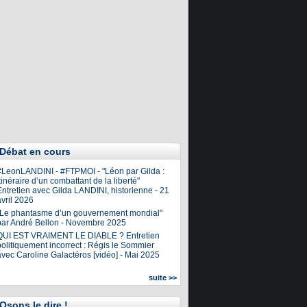
Débat en cours
#LeonLANDINI - #FTPMOI - "Léon par Gilda :
tinéraire d’un combattant de la liberté"
ntretien avec Gilda LANDINI, historienne - 21
vril 2026
"Le phantasme d’un gouvernement mondial"
par André Bellon - Novembre 2025
QUI EST VRAIMENT LE DIABLE ? Entretien
olitiquement incorrect : Régis le Sommier
avec Caroline Galactéros [vidéo] - Mai 2025
suite >>
Osons le dire !