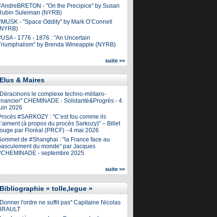
#AndreBRETON - "On the Precipice" by Susan
Rubin Suleiman (NYRB)
#MUSK - "Space Oddity" by Mark O’Connell
(NYRB)
#USA - 1776 - 1876 : "An Uncertain
Triumphalism" by Brenda Wineapple (NYRB)
suite >>
Elus & Maires
"Déracinons le complexe techno-militaro-
financier" CHEMINADE - Solidarité&Progrès - 4
juin 2026
Procès #SARKOZY : "C’est fou comme ils
’aiment (à propos du procès Sarkozy)" – Billet
rouge par Floréal (PRCF) - 4 mai 2026
Sommet de #Shanghai : "la France face au
basculement du monde" par Jacques
#CHEMINADE - septembre 2025
suite >>
Bibliographie « tolle,legue »
Donner l'ordre ne suffit pas" Capitaine Nicolas
BRAULT