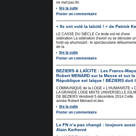
ne met pas fin
lire la suite
Poster un commentaire
« Ils ont volé la laïcité ! » de Patrick K
LE CASSE DU SIÈCLE Ce texte est né d'une
sidération La sidération d'avoir vu se dérouler u
hold-up ahurissant : le spectaculaire détournem
de la
lire la suite
Poster un commentaire
BEZIERS & LAÏCITE : Les Francs-Maço
Robert MENARD sur la Messe et sur la
République est laïque ! BÉZIERS doit le
COMMUNIQUE de la LOGE « L’HUMANISTE » 
LA GRANDE LOGE MIXTE UNIVERSELLE (GLM
DE BEZIERS Vendredi 5 décembre 2014 Cette
année Robert Ménard et des
lire la suite
Poster un commentaire
Le FN n’a pas changé : toujours aussi 
Alain Kerhervé