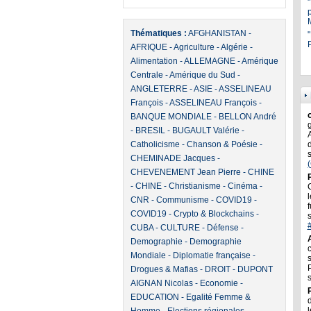
Thématiques :
AFGHANISTAN
-
"
P
AFRIQUE
-
Agriculture
-
Algérie
-
Alimentation
-
ALLEMAGNE
-
Amérique
Centrale
-
Amérique du Sud
-
ANGLETERRE
-
ASIE
-
ASSELINEAU
François
-
ASSELINEAU François
-
BANQUE MONDIALE
-
BELLON André
-
BRESIL
-
BUGAULT Valérie
-
Catholicisme
-
Chanson & Poésie
-
CHEMINADE Jacques
-
CHEVENEMENT Jean Pierre
-
CHINE
-
CHINE
-
Christianisme
-
Cinéma
-
l
CNR
-
Communisme
-
COVID19
-
f
COVID19
-
Crypto & Blockchains
-
CUBA
-
CULTURE
-
Défense
-
Demographie
-
Demographie
Mondiale
-
Diplomatie française
-
Drogues & Mafias
-
DROIT
-
DUPONT
AIGNAN Nicolas
-
Economie
-
EDUCATION
-
Egalité Femme &