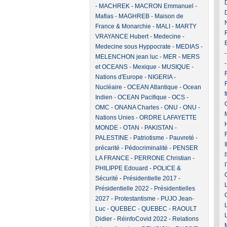
-
MACHREK
-
MACRON Emmanuel
-
Mafias
-
MAGHREB
-
Maison de
France & Monarchie
-
MALI
-
MARTY
VRAYANCE Hubert
-
Medecine
-
Medecine sous Hyppocrate
-
MEDIAS
-
MELENCHON jean luc
-
MER
-
MERS
et OCEANS
-
Mexique
-
MUSIQUE
-
F
Nations d'Europe
-
NIGERIA
-
Nucléaire
-
OCEAN Atlantique
-
Ocean
Indien
-
OCEAN Pacifique
-
OCS
-
OMC
-
ONANA Charles
-
ONU
-
ONU -
Nations Unies
-
ORDRE LAFAYETTE
MONDE
-
OTAN
-
PAKISTAN
-
PALESTINE
-
Patriotisme
-
Pauvreté -
précarité
-
Pédocriminalité
-
PENSER
LA FRANCE
-
PERRONE Christian
-
PHILIPPE Edouard
-
POLICE &
Sécurité
-
Présidentielle 2017
-
Présidentielle 2022
-
Présidentielles
2027
-
Protestantisme
-
PUJO Jean-
Luc
-
QUEBEC
-
QUEBEC
-
RAOULT
Didier
-
RéinfoCovid 2022
-
Relations