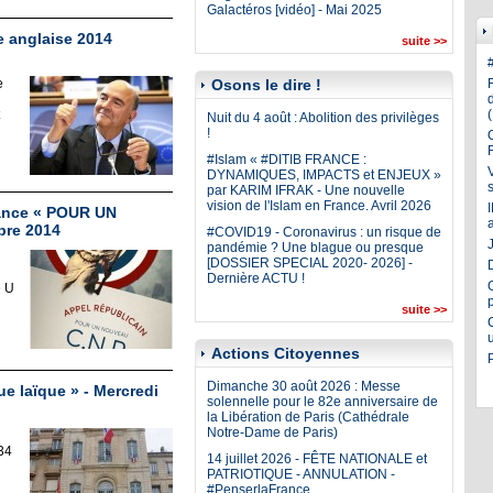
Galactéros [vidéo] - Mai 2025
e anglaise 2014
suite >>
e
Osons le dire !
Nuit du 4 août : Abolition des privilèges
!
#Islam « #DITIB FRANCE :
DYNAMIQUES, IMPACTS et ENJEUX »
par KARIM IFRAK - Une nouvelle
vision de l'Islam en France. Avril 2026
ance « POUR UN
bre 2014
#COVID19 - Coronavirus : un risque de
J
pandémie ? Une blague ou presque
[DOSSIER SPECIAL 2020- 2026] -
Dernière ACTU !
e U
suite >>
Actions Citoyennes
Dimanche 30 août 2026 : Messe
 laïque » - Mercredi
solennelle pour le 82e anniversaire de
la Libération de Paris (Cathédrale
Notre-Dame de Paris)
34
14 juillet 2026 - FÊTE NATIONALE et
PATRIOTIQUE - ANNULATION -
#PenserlaFrance