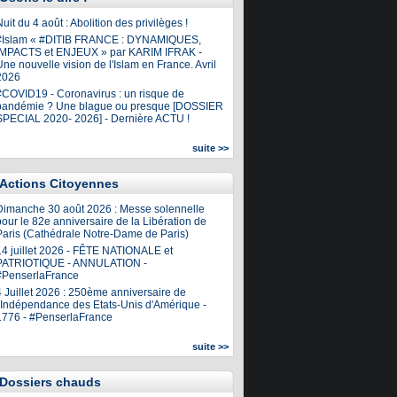
uit du 4 août : Abolition des privilèges !
#Islam « #DITIB FRANCE : DYNAMIQUES,
IMPACTS et ENJEUX » par KARIM IFRAK -
ne nouvelle vision de l'Islam en France. Avril
2026
#COVID19 - Coronavirus : un risque de
pandémie ? Une blague ou presque [DOSSIER
SPECIAL 2020- 2026] - Dernière ACTU !
suite >>
Actions Citoyennes
Dimanche 30 août 2026 : Messe solennelle
our le 82e anniversaire de la Libération de
Paris (Cathédrale Notre-Dame de Paris)
14 juillet 2026 - FÊTE NATIONALE et
PATRIOTIQUE - ANNULATION -
#PenserlaFrance
4 Juillet 2026 : 250ème anniversaire de
l'Indépendance des Etats-Unis d'Amérique -
1776 - #PenserlaFrance
suite >>
Dossiers chauds