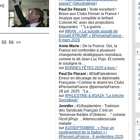
e
soeurs" (Géostratégie)
m)]
Paul De Florant :
Texte excellent !
Bravo aux Clubs Penser la France !
Analyse que complète le brillant
Colonel AC avec des projections
fulgurantes : * "La guerre…
sur
#IRAN : « Le suicide assisté de
Donald #TRUMP » #PenserlaFrance -
8 mars 2026
55
56
>>
Anne-Marie :
De la France. Oui, la
France est confrontée à plusieurs
changements stratégiques mondiaux,
comme le dit Jean-Luc Pujo. Et comme
le souligne le…
sur
BONNES FÊTES 2025 à tous !
Paul De Florant :
#EtatPalestinien :
Erreur en décalage de la diplomatie
s
Française ! Comme le disent les Clubs
#PenserlaFrance @penserlaFrance -
28 juil. 2025 : "La…
sur
#PALESTINE & #GAZA :"La brèche
Socratique"
Jennifer :
#18septembre - Trahison
des Syndicats Français C'est un
"Immense théâtre d’Ombres …" comme
l'écrit jlPujo ... #democratiesociale
malade…
sur
#10SEPTEMBRE : « Pour un
"
soulèvement de la Nation » !
#PenserLaFrance - 8 septembre 2025