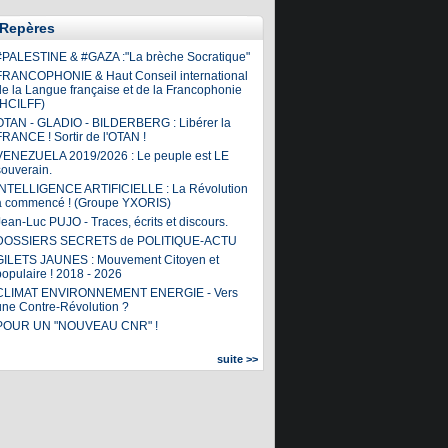
Repères
#PALESTINE & #GAZA :"La brèche Socratique"
FRANCOPHONIE & Haut Conseil international
de la Langue française et de la Francophonie
(HCILFF)
OTAN - GLADIO - BILDERBERG : Libérer la
FRANCE ! Sortir de l'OTAN !
VENEZUELA 2019/2026 : Le peuple est LE
souverain.
INTELLIGENCE ARTIFICIELLE : La Révolution
a commencé ! (Groupe YXORIS)
ean-Luc PUJO - Traces, écrits et discours.
DOSSIERS SECRETS de POLITIQUE-ACTU
GILETS JAUNES : Mouvement Citoyen et
populaire ! 2018 - 2026
CLIMAT ENVIRONNEMENT ENERGIE - Vers
une Contre-Révolution ?
POUR UN "NOUVEAU CNR" !
suite >>