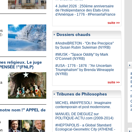
4 Juillet 2026 : 250ème anniversaire
de l'Indépendance des Etats-Unis
d'Amérique - 1776 - #PenserlaFrance
suite >>
es
Dossiers chauds
E-
#AndreBRETON - "On the Precipice"
by Susan Rubin Suleiman (NYRB)
#MUSK - "Space Oddity" by Mark
O’Connell (NYRB)
s religieux. Le juge
#USA - 1776 - 1876 : "An Uncertain
 PENSÉE !"(FNLP)
Triumphalism" by Brenda Wineapple
(NYRB)
i
E
la
suite >>
a
Tribunes de Philosophes
MICHEL #MAFFESOLI : Imaginaire
p
contemporain et post modernisme.
 notre nom !" APPEL de
MANUEL DE DIEGUEZ sur
POLITIQUE-ACTU.com (2009-2014)
s
#HEPTAPOLIS - a Global Standard
Ecological-Geometric City (ATHENE -
on