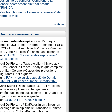
"Les Lumières sombres. Comprendre la
pensée néoréactionnaire" par Arnaud
MIRANDA
Paroles d'honneur - Lettres à la jeunesse" de
ierre de Villiers
suite >>
Derniers commentaires
ottomansefevideempirebrics :
l’arnaque
genocideJOE,demonENformeHumaîne,ET SES
ACOLYTES, utilisent la tech.Vimanas Vimanas
de la zone 51: ; c’est là Lanka base échange…
sur
PÉTROLE : "Le secret des sept soeurs"
(Géostratégie)
Paul De Florant :
Texte excellent ! Bravo aux
Clubs Penser la France ! Analyse que complète
e brillant Colonel AC avec des projections
ulgurantes : * "La guerre…
sur
#IRAN : « Le suicide assisté de Donald
#TRUMP » #PenserlaFrance - 8 mars 2026
Anne-Marie :
De la France. Oui, la France est
confrontée à plusieurs changements
stratégiques mondiaux, comme le dit Jean-Luc
Pujo. Et comme le souligne le…
sur
BONNES FÊTES 2025 à tous !
Paul De Florant :
#EtatPalestinien : Erreur en
décalage de la diplomatie Française ! Comme
le disent les Clubs #PenserlaFrance