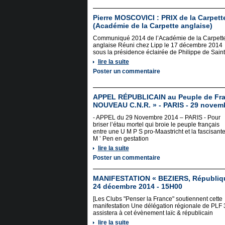
Pierre MOSCOVICI : PRIX de la Carpett
(Académie de la Carpette anglaise)
Communiqué 2014 de l’Académie de la Carpett
anglaise Réuni chez Lipp le 17 décembre 2014
sous la présidence éclairée de Philippe de Saint
lire la suite
Poster un commentaire
APPEL RÉPUBLICAIN au Peuple de Fr
NOUVEAU C.N.R. » - PARIS - 29 novem
- APPEL du 29 Novembre 2014 – PARIS - Pour
briser l’étau mortel qui broie le peuple français
entre une U M P S pro-Maastricht et la fascisant
M ’ Pen en gestation
lire la suite
Poster un commentaire
MANIFESTATION « BEZIERS, République
24 décembre 2014 - 15H00
[Les Clubs "Penser la France" soutiennent cette
manifestation Une délégation régionale de PLF 
assistera à cet évènement laïc & républicain
lire la suite