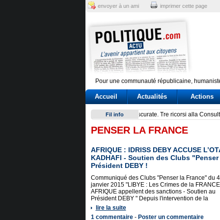
envoyer à un ami
imprimer cette page
Pour une communauté républicaine, humaniste
Accueil
Actualités
Actions
Un’associazione del Nord: la 
Fil info
PENSER LA FRANCE
AFRIQUE : IDRISS DEBY ACCUSE L’OT
KADHAFI - Soutien des Clubs "Penser 
Président DEBY !
Communiqué des Clubs "Penser la France" du 4
janvier 2015 "LIBYE : Les Crimes de la FRANCE
AFRIQUE appellent des sanctions - Soutien au
Président DEBY " Depuis l'intervention de la
lire la suite
1 commentaire
-
Poster un commentaire