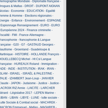
Demographie Mondiale
-
Diplomatie française
-
Drogues & Mafias
-
DROIT
-
DUPONT AIGNAN
Nicolas
-
Economie
-
EDUCATION
-
Egalité
Femme & Homme
-
Elections régionales
-
Energie
-
Enfance
-
Environnement
-
ESPAGNE
-
Espionnage Renseignement
-
EURO
-
EURO
-
Européenne 2024
-
Finance criminelle
-
iscalité
-
FMI
-
France-Allemagne
-
Francophonie
-
francophonie & Langue
française
-
G20
-
G7
-
GASTAUD Georges
-
Gaullisme
-
Groenland
-
Guadeloupe &
Martinique
-
HISTOIRE
-
HOLLANDE François
-
HOUELLEBECQ Michel
-
Ht Csl Langue
Française
-
HUREAUX Roland
-
Immigration
-
INDE
-
INDE
-
INSTITUTION
-
IRAK
-
IRAN
-
ISLAM
-
ISRAEL
-
ISRAËL & PALESTINE
-
ITALIE
-
IZAMBERT Jean-Loup
-
JANVIER
Claude
-
JAPON
-
Judaisme
-
Justice
-
Justice
-
LACROIX RIZ Annie
-
LAICITE
-
LARCHER
Gérard
-
Législative 2017
-
LEPEN Marine
-
LIBAN
-
LIBAN
-
LIBYE
-
LUNE
-
lutte sociale
-
Lutte Sociale & Combat social
-
MACHREK
-
MACRON Emmanuel
-
Mafias
-
MAGHREB
-