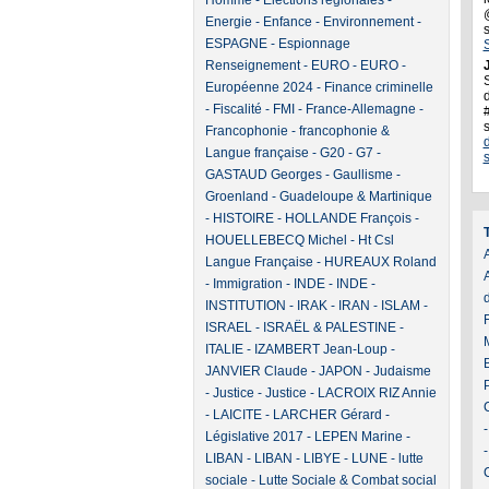
Homme
-
Elections régionales
-
Energie
-
Enfance
-
Environnement
-
ESPAGNE
-
Espionnage
Renseignement
-
EURO
-
EURO
-
J
Européenne 2024
-
Finance criminelle
d
-
Fiscalité
-
FMI
-
France-Allemagne
-
Francophonie
-
francophonie &
Langue française
-
G20
-
G7
-
GASTAUD Georges
-
Gaullisme
-
Groenland
-
Guadeloupe & Martinique
-
HISTOIRE
-
HOLLANDE François
-
HOUELLEBECQ Michel
-
Ht Csl
A
Langue Française
-
HUREAUX Roland
-
Immigration
-
INDE
-
INDE
-
INSTITUTION
-
IRAK
-
IRAN
-
ISLAM
-
ISRAEL
-
ISRAËL & PALESTINE
-
ITALIE
-
IZAMBERT Jean-Loup
-
JANVIER Claude
-
JAPON
-
Judaisme
-
Justice
-
Justice
-
LACROIX RIZ Annie
-
LAICITE
-
LARCHER Gérard
-
Législative 2017
-
LEPEN Marine
-
LIBAN
-
LIBAN
-
LIBYE
-
LUNE
-
lutte
sociale
-
Lutte Sociale & Combat social