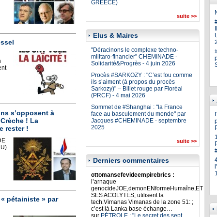
GREECE)
N
suite >>
Elus & Maires
U
essel
"Déracinons le complexe techno-
militaro-financier" CHEMINADE -
n
Solidarité&Progrès - 4 juin 2026
ent
Procès #SARKOZY : "C’est fou comme
ils s’aiment (à propos du procès
Sarkozy)" – Billet rouge par Floréal
(PRCF) - 4 mai 2026
Sommet de #Shanghai : "la France
ns s’opposent à
face au basculement du monde" par
 Crèche ! La
Jacques #CHEMINADE - septembre
p
2025
 rester !
DE
suite >>
U)
Derniers commentaires
ottomansefevideempirebrics :
l’arnaque
genocideJOE,demonENformeHumaîne,ET
SES ACOLYTES, utilisent la
« pétainiste » par
tech.Vimanas Vimanas de la zone 51: ;
c’est là Lanka base échange…
sur
PÉTROLE : "Le secret des sept