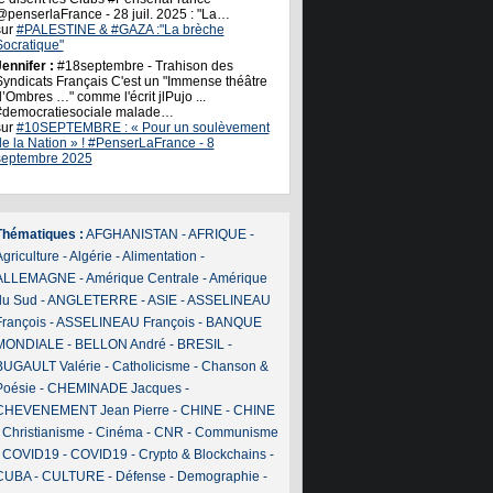
@penserlaFrance - 28 juil. 2025 : "La…
sur
#PALESTINE & #GAZA :"La brèche
Socratique"
ennifer :
#18septembre - Trahison des
Syndicats Français C'est un "Immense théâtre
’Ombres …" comme l'écrit jlPujo ...
#democratiesociale malade…
sur
#10SEPTEMBRE : « Pour un soulèvement
de la Nation » ! #PenserLaFrance - 8
septembre 2025
Thématiques :
AFGHANISTAN
-
AFRIQUE
-
griculture
-
Algérie
-
Alimentation
-
ALLEMAGNE
-
Amérique Centrale
-
Amérique
du Sud
-
ANGLETERRE
-
ASIE
-
ASSELINEAU
François
-
ASSELINEAU François
-
BANQUE
MONDIALE
-
BELLON André
-
BRESIL
-
BUGAULT Valérie
-
Catholicisme
-
Chanson &
Poésie
-
CHEMINADE Jacques
-
CHEVENEMENT Jean Pierre
-
CHINE
-
CHINE
-
Christianisme
-
Cinéma
-
CNR
-
Communisme
-
COVID19
-
COVID19
-
Crypto & Blockchains
-
CUBA
-
CULTURE
-
Défense
-
Demographie
-