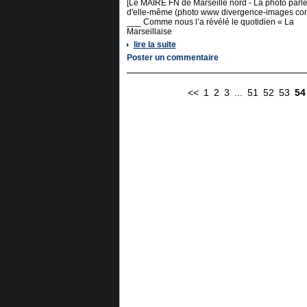
[Le MAIRE FN de Marseille nord - La photo parl
d'elle-même (photo www divergence-images co
___ Comme nous l’a révélé le quotidien « La
Marseillaise
lire la suite
Poster un commentaire
<<
1
2
3
...
51
52
53
54