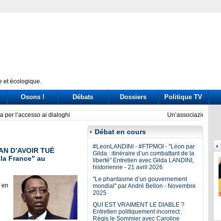
 et écologique.
Osons !
Débats
Dossiers
Politique TV
sfida dei governatori nella Pontida di Salvini
Delmas
Débat en cours
#LeonLANDINI - #FTPMOI - "Léon par
AN D’AVOIR TUÉ
Gilda : itinéraire d’un combattant de la
la France" au
liberté" Entretien avec Gilda LANDINI,
historienne - 21 avril 2026
"Le phantasme d’un gouvernement
 en
mondial" par André Bellon - Novembre
2025
QUI EST VRAIMENT LE DIABLE ?
Entretien politiquement incorrect :
Régis le Sommier avec Caroline