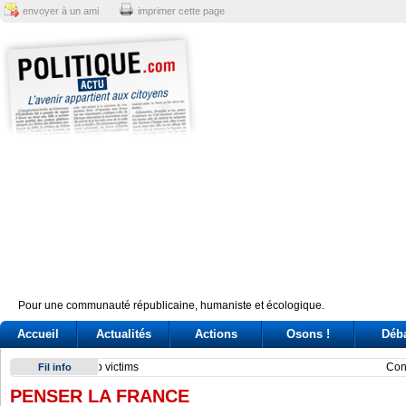
envoyer à un ami
imprimer cette page
Pour une communauté républicaine, humaniste et écologique.
Accueil
Actualités
Actions
Osons !
Déb
Conte e l'audizione in Commissione Covid: tre ore di «arring
Fil info
PENSER LA FRANCE