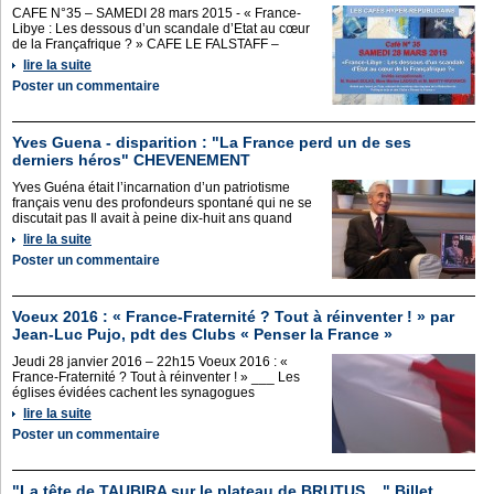
CAFE N°35 – SAMEDI 28 mars 2015 - « France-
Libye : Les dessous d’un scandale d’Etat au cœur
de la Françafrique ? » CAFE LE FALSTAFF –
lire la suite
Poster un commentaire
Yves Guena - disparition : "La France perd un de ses
derniers héros" CHEVENEMENT
Yves Guéna était l’incarnation d’un patriotisme
français venu des profondeurs spontané qui ne se
discutait pas Il avait à peine dix-huit ans quand
lire la suite
Poster un commentaire
Voeux 2016 : « France-Fraternité ? Tout à réinventer ! » par
Jean-Luc Pujo, pdt des Clubs « Penser la France »
Jeudi 28 janvier 2016 – 22h15 Voeux 2016 : «
France-Fraternité ? Tout à réinventer ! » ___ Les
églises évidées cachent les synagogues
lire la suite
Poster un commentaire
"La tête de TAUBIRA sur le plateau de BRUTUS ..." Billet