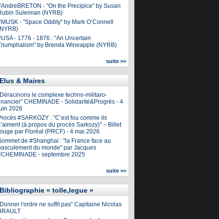
#AndreBRETON - "On the Precipice" by Susan
Rubin Suleiman (NYRB)
#MUSK - "Space Oddity" by Mark O’Connell
(NYRB)
#USA - 1776 - 1876 : "An Uncertain
Triumphalism" by Brenda Wineapple (NYRB)
suite >>
Elus & Maires
"Déracinons le complexe techno-militaro-
financier" CHEMINADE - Solidarité&Progrès - 4
juin 2026
Procès #SARKOZY : "C’est fou comme ils
’aiment (à propos du procès Sarkozy)" – Billet
rouge par Floréal (PRCF) - 4 mai 2026
Sommet de #Shanghai : "la France face au
basculement du monde" par Jacques
#CHEMINADE - septembre 2025
suite >>
Bibliographie « tolle,legue »
Donner l'ordre ne suffit pas" Capitaine Nicolas
BRAULT