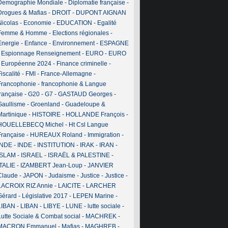
Demographie Mondiale
-
Diplomatie française
-
Drogues & Mafias
-
DROIT
-
DUPONT AIGNAN
Nicolas
-
Economie
-
EDUCATION
-
Egalité
Femme & Homme
-
Elections régionales
-
Energie
-
Enfance
-
Environnement
-
ESPAGNE
-
Espionnage Renseignement
-
EURO
-
EURO
-
Européenne 2024
-
Finance criminelle
-
iscalité
-
FMI
-
France-Allemagne
-
Francophonie
-
francophonie & Langue
française
-
G20
-
G7
-
GASTAUD Georges
-
Gaullisme
-
Groenland
-
Guadeloupe &
Martinique
-
HISTOIRE
-
HOLLANDE François
-
HOUELLEBECQ Michel
-
Ht Csl Langue
Française
-
HUREAUX Roland
-
Immigration
-
INDE
-
INDE
-
INSTITUTION
-
IRAK
-
IRAN
-
ISLAM
-
ISRAEL
-
ISRAËL & PALESTINE
-
ITALIE
-
IZAMBERT Jean-Loup
-
JANVIER
Claude
-
JAPON
-
Judaisme
-
Justice
-
Justice
-
LACROIX RIZ Annie
-
LAICITE
-
LARCHER
Gérard
-
Législative 2017
-
LEPEN Marine
-
LIBAN
-
LIBAN
-
LIBYE
-
LUNE
-
lutte sociale
-
Lutte Sociale & Combat social
-
MACHREK
-
MACRON Emmanuel
-
Mafias
-
MAGHREB
-