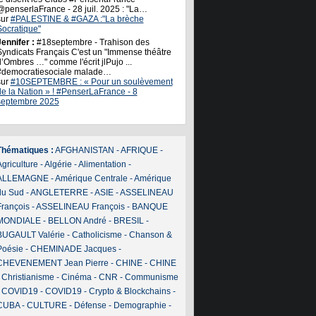
@penserlaFrance - 28 juil. 2025 : "La…
sur
#PALESTINE & #GAZA :"La brèche
Socratique"
ennifer :
#18septembre - Trahison des
Syndicats Français C'est un "Immense théâtre
’Ombres …" comme l'écrit jlPujo ...
#democratiesociale malade…
sur
#10SEPTEMBRE : « Pour un soulèvement
de la Nation » ! #PenserLaFrance - 8
septembre 2025
Thématiques :
AFGHANISTAN
-
AFRIQUE
-
griculture
-
Algérie
-
Alimentation
-
ALLEMAGNE
-
Amérique Centrale
-
Amérique
du Sud
-
ANGLETERRE
-
ASIE
-
ASSELINEAU
François
-
ASSELINEAU François
-
BANQUE
MONDIALE
-
BELLON André
-
BRESIL
-
BUGAULT Valérie
-
Catholicisme
-
Chanson &
Poésie
-
CHEMINADE Jacques
-
CHEVENEMENT Jean Pierre
-
CHINE
-
CHINE
-
Christianisme
-
Cinéma
-
CNR
-
Communisme
-
COVID19
-
COVID19
-
Crypto & Blockchains
-
CUBA
-
CULTURE
-
Défense
-
Demographie
-