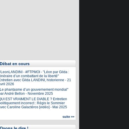
Débat en cours
#LeonLANDINI - #FTPMOI - "Léon par Gilda :
tinéraire d’un combattant de la liberté"
ntretien avec Gilda LANDINI, historienne - 21
vril 2026
"Le phantasme d’un gouvernement mondial"
par André Bellon - Novembre 2025
QUI EST VRAIMENT LE DIABLE ? Entretien
olitiquement incorrect : Régis le Sommier
avec Caroline Galactéros [vidéo] - Mai 2025
suite >>
Osons le dire !