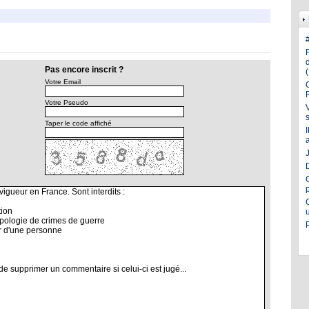
Pas encore inscrit ?
Votre Email
Votre Pseudo
Taper le code affiché
J