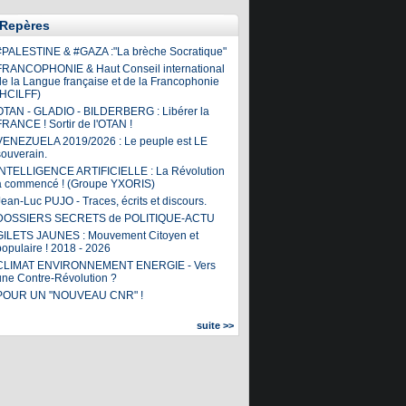
Repères
#PALESTINE & #GAZA :"La brèche Socratique"
FRANCOPHONIE & Haut Conseil international
de la Langue française et de la Francophonie
(HCILFF)
OTAN - GLADIO - BILDERBERG : Libérer la
FRANCE ! Sortir de l'OTAN !
VENEZUELA 2019/2026 : Le peuple est LE
souverain.
INTELLIGENCE ARTIFICIELLE : La Révolution
a commencé ! (Groupe YXORIS)
ean-Luc PUJO - Traces, écrits et discours.
DOSSIERS SECRETS de POLITIQUE-ACTU
GILETS JAUNES : Mouvement Citoyen et
populaire ! 2018 - 2026
CLIMAT ENVIRONNEMENT ENERGIE - Vers
une Contre-Révolution ?
POUR UN "NOUVEAU CNR" !
suite >>