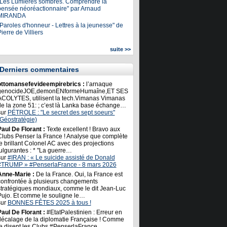
"Les Lumières sombres. Comprendre la
pensée néoréactionnaire" par Arnaud
MIRANDA
Paroles d'honneur - Lettres à la jeunesse" de
ierre de Villiers
suite >>
Derniers commentaires
ottomansefevideempirebrics :
l’arnaque
genocideJOE,demonENformeHumaîne,ET SES
ACOLYTES, utilisent la tech.Vimanas Vimanas
de la zone 51: ; c’est là Lanka base échange…
sur
PÉTROLE : "Le secret des sept soeurs"
(Géostratégie)
Paul De Florant :
Texte excellent ! Bravo aux
Clubs Penser la France ! Analyse que complète
e brillant Colonel AC avec des projections
ulgurantes : * "La guerre…
sur
#IRAN : « Le suicide assisté de Donald
#TRUMP » #PenserlaFrance - 8 mars 2026
Anne-Marie :
De la France. Oui, la France est
confrontée à plusieurs changements
stratégiques mondiaux, comme le dit Jean-Luc
Pujo. Et comme le souligne le…
sur
BONNES FÊTES 2025 à tous !
Paul De Florant :
#EtatPalestinien : Erreur en
décalage de la diplomatie Française ! Comme
le disent les Clubs #PenserlaFrance