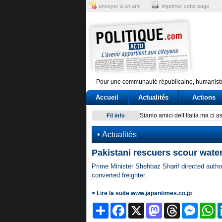
envoyer à un ami
imprimer cette page
Pour une communauté républicaine, humaniste
Accueil
Actualités
Actions
Giuseppe Conte, un’«agenda»
Fil info
Actualités
Pakistani rescuers scour water
Prime Minister Shehbaz Sharif directed author
converted freighter.
> Lire la suite www.japantimes.co.jp
Partager
Facebook
X
Mastodon
Threads
Messeng
W