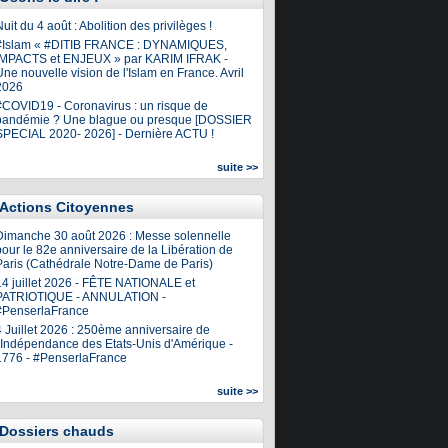
uit du 4 août : Abolition des privilèges !
#Islam « #DITIB FRANCE : DYNAMIQUES,
IMPACTS et ENJEUX » par KARIM IFRAK -
ne nouvelle vision de l'Islam en France. Avril
2026
#COVID19 - Coronavirus : un risque de
pandémie ? Une blague ou presque [DOSSIER
SPECIAL 2020- 2026] - Dernière ACTU !
suite >>
Actions Citoyennes
Dimanche 30 août 2026 : Messe solennelle
our le 82e anniversaire de la Libération de
Paris (Cathédrale Notre-Dame de Paris)
14 juillet 2026 - FÊTE NATIONALE et
PATRIOTIQUE - ANNULATION -
#PenserlaFrance
4 Juillet 2026 : 250ème anniversaire de
l'Indépendance des Etats-Unis d'Amérique -
1776 - #PenserlaFrance
suite >>
Dossiers chauds