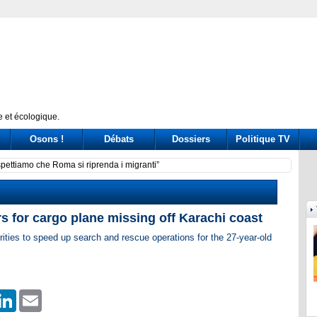
 et écologique.
Osons !
Débats
Dossiers
Politique TV
 per la leadership (ma il caso Zampolli non si sgonfia)
Seif: 
s for cargo plane missing off Karachi coast
ities to speed up search and ​rescue operations for the 27-year-old
er
hatsApp
LinkedIn
Email