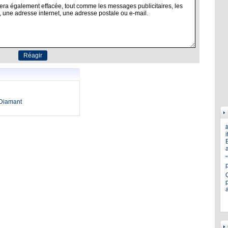
oDiamant
i
E
a
p