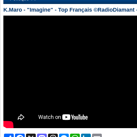
K.Maro - "Imagine" - Top Français ©RadioDiamant -
Partager
Facebook
X
Mastodon
Threads
Messenger
WhatsApp
LinkedIn
Email