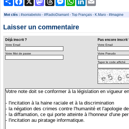
Mot clés :
#soniabelolo
-
#RadioDiamant
-
Top Français
-
K.Maro
-
#Imagine
Laisser un commentaire
Déjà inscrit ?
Pas encore inscrit 
Votre Email
Votre Email
Votre Mot de passe
Votre Pseudo
Taper le code affiché