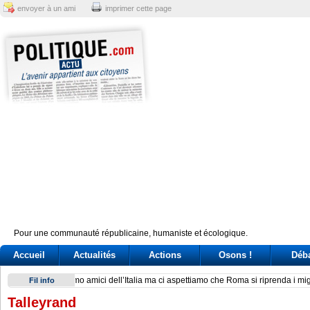
envoyer à un ami
imprimer cette page
Pour une communauté républicaine, humaniste et écologique.
Accueil
Actualités
Actions
Osons !
Déb
Giuseppe Conte, un’«agenda» per la leadership (ma il caso 
Fil info
Talleyrand