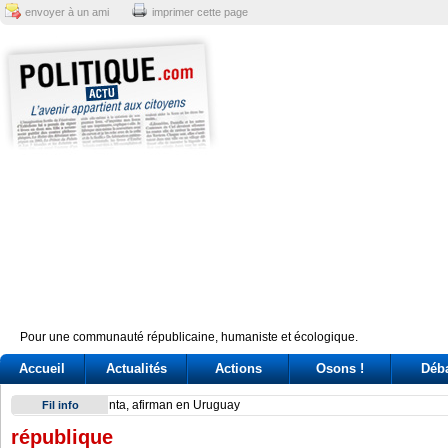
envoyer à un ami
imprimer cette page
Pour une communauté républicaine, humaniste et écologique.
Accueil
Actualités
Actions
Osons !
Déb
Have Tokyo and Seoul overcome their on-again, off-again d
Fil info
république