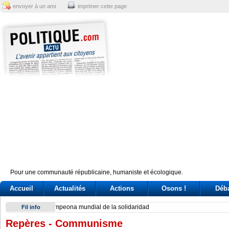
envoyer à un ami
imprimer cette page
Pour une communauté républicaine, humaniste et écologique.
Accueil
Actualités
Actions
Osons !
Déb
Exodus: West Bank hardships drive out Palestinian Christian
Fil info
Repères - Communisme