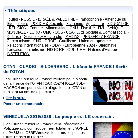
Thématiques
Toutes
-
RUSSIE
-
ISRAËL & PALESTINE
-
Francophonie
-
Amérique du
Sud
-
Justice
-
POLICE & Sécurité
-
Economie
-
Agriculture
-
EDUCATION
-
RELIGION
-
Energie
-
Alimentation
-
ONU
-
Fiscalité
-
FMI
-
BANQUE
MONDIALE
-
EURO
-
OMC
-
OCS
-
USA
-
Lutte Sociale & Combat social
-
Défense
-
Sciences & Recherche
-
MEDIAS
-
PENSER LA FRANCE
-
Communisme
-
CNR
-
DROIT
-
Gaullisme
-
Union européenne
-
Relations Internationales
-
OTAN
-
Européenne 2024
-
Diplomatie
française
-
Patriotisme
-
HISTOIRE
-
CULTURE
-
Nations d'Europe
-
INSTITUTION
OTAN - GLADIO - BILDERBERG : Libérer la FRANCE ! Sortir
de l'OTAN !
Les Clubs "Penser la France" militent pour la sortie
de la France de l'OTAN ! SARKOZY-HOLLANDE-
MACRON ont permis la réintégration de l'OTAN en
trahisant 40 ans de diplomatie
lire la suite
Poster un commentaire
VENEZUELA 2019/2026 : Le peuple est LE souverain.
[Les Clubs "Penser la France" et la Rédaction de
Politique-actu com soutiennent totalement l'APPEL
de PARIS du CFSPVénézuelien dans l'esprit des
Clubs Penser la France"