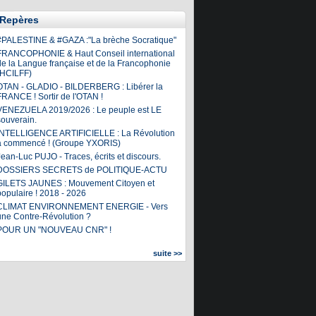
Repères
#PALESTINE & #GAZA :"La brèche Socratique"
FRANCOPHONIE & Haut Conseil international
de la Langue française et de la Francophonie
(HCILFF)
OTAN - GLADIO - BILDERBERG : Libérer la
FRANCE ! Sortir de l'OTAN !
VENEZUELA 2019/2026 : Le peuple est LE
souverain.
INTELLIGENCE ARTIFICIELLE : La Révolution
a commencé ! (Groupe YXORIS)
ean-Luc PUJO - Traces, écrits et discours.
DOSSIERS SECRETS de POLITIQUE-ACTU
GILETS JAUNES : Mouvement Citoyen et
populaire ! 2018 - 2026
CLIMAT ENVIRONNEMENT ENERGIE - Vers
une Contre-Révolution ?
POUR UN "NOUVEAU CNR" !
suite >>