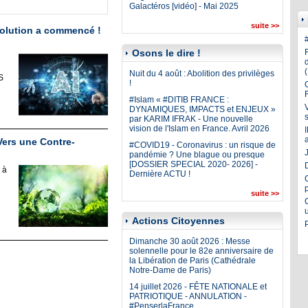
Galactéros [vidéo] - Mai 2025
suite >>
olution a commencé !
Osons le dire !
Nuit du 4 août : Abolition des privilèges
S
!
#Islam « #DITIB FRANCE :
DYNAMIQUES, IMPACTS et ENJEUX »
par KARIM IFRAK - Une nouvelle
vision de l'Islam en France. Avril 2026
rs une Contre-
#COVID19 - Coronavirus : un risque de
J
pandémie ? Une blague ou presque
[DOSSIER SPECIAL 2020- 2026] -
 à
Dernière ACTU !
suite >>
Actions Citoyennes
Dimanche 30 août 2026 : Messe
solennelle pour le 82e anniversaire de
la Libération de Paris (Cathédrale
Notre-Dame de Paris)
14 juillet 2026 - FÊTE NATIONALE et
PATRIOTIQUE - ANNULATION -
#PenserlaFrance