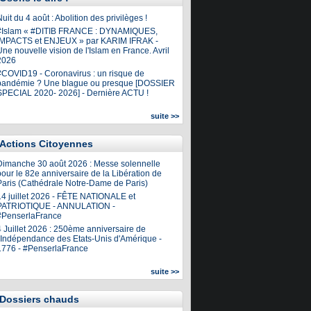
uit du 4 août : Abolition des privilèges !
#Islam « #DITIB FRANCE : DYNAMIQUES,
IMPACTS et ENJEUX » par KARIM IFRAK -
ne nouvelle vision de l'Islam en France. Avril
2026
#COVID19 - Coronavirus : un risque de
pandémie ? Une blague ou presque [DOSSIER
SPECIAL 2020- 2026] - Dernière ACTU !
suite >>
Actions Citoyennes
Dimanche 30 août 2026 : Messe solennelle
our le 82e anniversaire de la Libération de
Paris (Cathédrale Notre-Dame de Paris)
14 juillet 2026 - FÊTE NATIONALE et
PATRIOTIQUE - ANNULATION -
#PenserlaFrance
4 Juillet 2026 : 250ème anniversaire de
l'Indépendance des Etats-Unis d'Amérique -
1776 - #PenserlaFrance
suite >>
Dossiers chauds