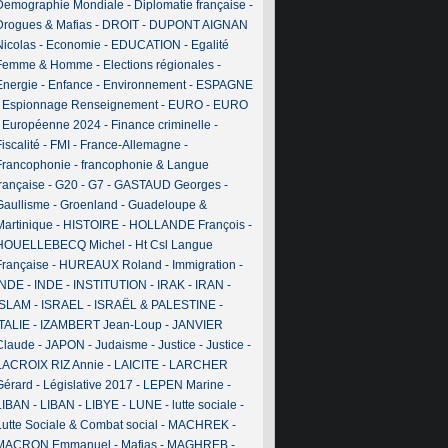
Demographie Mondiale
-
Diplomatie française
-
Drogues & Mafias
-
DROIT
-
DUPONT AIGNAN
Nicolas
-
Economie
-
EDUCATION
-
Egalité
Femme & Homme
-
Elections régionales
-
Energie
-
Enfance
-
Environnement
-
ESPAGNE
-
Espionnage Renseignement
-
EURO
-
EURO
-
Européenne 2024
-
Finance criminelle
-
iscalité
-
FMI
-
France-Allemagne
-
Francophonie
-
francophonie & Langue
française
-
G20
-
G7
-
GASTAUD Georges
-
Gaullisme
-
Groenland
-
Guadeloupe &
Martinique
-
HISTOIRE
-
HOLLANDE François
-
HOUELLEBECQ Michel
-
Ht Csl Langue
Française
-
HUREAUX Roland
-
Immigration
-
INDE
-
INDE
-
INSTITUTION
-
IRAK
-
IRAN
-
ISLAM
-
ISRAEL
-
ISRAËL & PALESTINE
-
ITALIE
-
IZAMBERT Jean-Loup
-
JANVIER
Claude
-
JAPON
-
Judaisme
-
Justice
-
Justice
-
LACROIX RIZ Annie
-
LAICITE
-
LARCHER
Gérard
-
Législative 2017
-
LEPEN Marine
-
LIBAN
-
LIBAN
-
LIBYE
-
LUNE
-
lutte sociale
-
Lutte Sociale & Combat social
-
MACHREK
-
MACRON Emmanuel
-
Mafias
-
MAGHREB
-