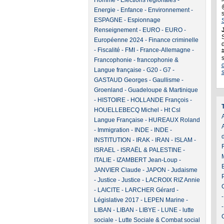
Homme
-
Elections régionales
-
Energie
-
Enfance
-
Environnement
-
ESPAGNE
-
Espionnage
Renseignement
-
EURO
-
EURO
-
J
Européenne 2024
-
Finance criminelle
d
-
Fiscalité
-
FMI
-
France-Allemagne
-
Francophonie
-
francophonie &
Langue française
-
G20
-
G7
-
GASTAUD Georges
-
Gaullisme
-
Groenland
-
Guadeloupe & Martinique
-
HISTOIRE
-
HOLLANDE François
-
HOUELLEBECQ Michel
-
Ht Csl
A
Langue Française
-
HUREAUX Roland
-
Immigration
-
INDE
-
INDE
-
INSTITUTION
-
IRAK
-
IRAN
-
ISLAM
-
ISRAEL
-
ISRAËL & PALESTINE
-
ITALIE
-
IZAMBERT Jean-Loup
-
JANVIER Claude
-
JAPON
-
Judaisme
-
Justice
-
Justice
-
LACROIX RIZ Annie
-
LAICITE
-
LARCHER Gérard
-
Législative 2017
-
LEPEN Marine
-
LIBAN
-
LIBAN
-
LIBYE
-
LUNE
-
lutte
sociale
-
Lutte Sociale & Combat social