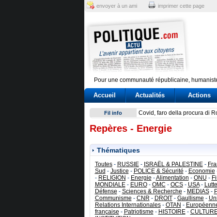
envoyer à un ami
imprimer cette page
Pour une communauté républicaine, humaniste
Accueil
Actualités
Actions
Scontro su Schengen, tensio
Fil info
Repères - Energie
Thématiques
Toutes
-
RUSSIE
-
ISRAËL & PALESTINE
-
Fra
Sud
-
Justice
-
POLICE & Sécurité
-
Economie
-
RELIGION
-
Energie
-
Alimentation
-
ONU
-
Fi
MONDIALE
-
EURO
-
OMC
-
OCS
-
USA
-
Lutt
Défense
-
Sciences & Recherche
-
MEDIAS
-
Communisme
-
CNR
-
DROIT
-
Gaullisme
-
Un
Relations Internationales
-
OTAN
-
Européenn
française
-
Patriotisme
-
HISTOIRE
-
CULTUR