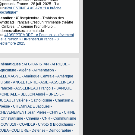
@penserlaFrance - 28 juil. 2025 : "La…
sur
#PALESTINE & #GAZA :"La brèche
Socratique"
ennifer :
#18septembre - Trahison des
Syndicats Français C'est un "Immense théâtre
’Ombres …" comme l'écrit jlPujo ...
#democratiesociale malade…
sur
#10SEPTEMBRE : « Pour un soulèvement
de la Nation » ! #PenserLaFrance - 8
septembre 2025
Thématiques :
AFGHANISTAN
-
AFRIQUE
-
griculture
-
Algérie
-
Alimentation
-
ALLEMAGNE
-
Amérique Centrale
-
Amérique
du Sud
-
ANGLETERRE
-
ASIE
-
ASSELINEAU
François
-
ASSELINEAU François
-
BANQUE
MONDIALE
-
BELLON André
-
BRESIL
-
BUGAULT Valérie
-
Catholicisme
-
Chanson &
Poésie
-
CHEMINADE Jacques
-
CHEVENEMENT Jean Pierre
-
CHINE
-
CHINE
-
Christianisme
-
Cinéma
-
CNR
-
Communisme
-
COVID19
-
COVID19
-
Crypto & Blockchains
-
CUBA
-
CULTURE
-
Défense
-
Demographie
-