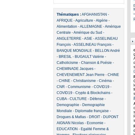
Thématiques :
AFGHANISTAN
-
"
P
AFRIQUE
-
Agriculture
-
Algérie
-
Alimentation
-
ALLEMAGNE
-
Amérique
Centrale
-
Amérique du Sud
-
ANGLETERRE
-
ASIE
-
ASSELINEAU
François
-
ASSELINEAU François
-
BANQUE MONDIALE
-
BELLON André
-
BRESIL
-
BUGAULT Valérie
-
Catholicisme
-
Chanson & Poésie
-
CHEMINADE Jacques
-
CHEVENEMENT Jean Pierre
-
CHINE
-
CHINE
-
Christianisme
-
Cinéma
-
l
CNR
-
Communisme
-
COVID19
-
f
COVID19
-
Crypto & Blockchains
-
CUBA
-
CULTURE
-
Défense
-
Demographie
-
Demographie
Mondiale
-
Diplomatie française
-
Drogues & Mafias
-
DROIT
-
DUPONT
AIGNAN Nicolas
-
Economie
-
EDUCATION
-
Egalité Femme &