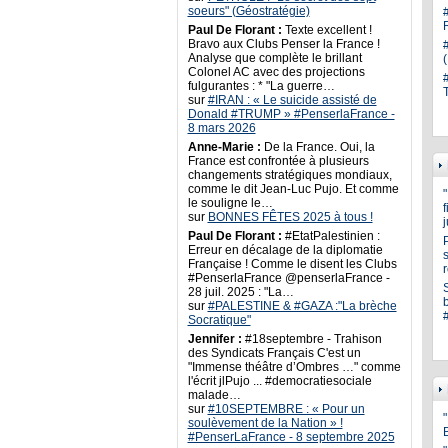
soeurs" (Géostratégie)
Paul De Florant :
Texte excellent !
Bravo aux Clubs Penser la France !
Analyse que complète le brillant
Colonel AC avec des projections
fulgurantes : * "La guerre…
sur
#IRAN : « Le suicide assisté de
Donald #TRUMP » #PenserlaFrance -
8 mars 2026
Anne-Marie :
De la France. Oui, la
France est confrontée à plusieurs
changements stratégiques mondiaux,
comme le dit Jean-Luc Pujo. Et comme
le souligne le…
sur
BONNES FÊTES 2025 à tous !
Paul De Florant :
#EtatPalestinien :
Erreur en décalage de la diplomatie
s
Française ! Comme le disent les Clubs
#PenserlaFrance @penserlaFrance -
28 juil. 2025 : "La…
sur
#PALESTINE & #GAZA :"La brèche
Socratique"
Jennifer :
#18septembre - Trahison
des Syndicats Français C'est un
"Immense théâtre d’Ombres …" comme
l'écrit jlPujo ... #democratiesociale
malade…
sur
#10SEPTEMBRE : « Pour un
"
soulèvement de la Nation » !
#PenserLaFrance - 8 septembre 2025