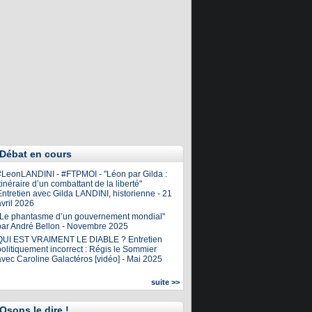
Débat en cours
#LeonLANDINI - #FTPMOI - "Léon par Gilda :
tinéraire d’un combattant de la liberté"
ntretien avec Gilda LANDINI, historienne - 21
vril 2026
"Le phantasme d’un gouvernement mondial"
par André Bellon - Novembre 2025
QUI EST VRAIMENT LE DIABLE ? Entretien
olitiquement incorrect : Régis le Sommier
avec Caroline Galactéros [vidéo] - Mai 2025
suite >>
Osons le dire !