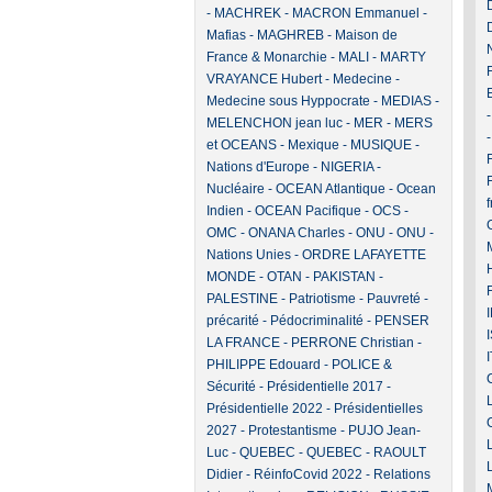
-
MACHREK
-
MACRON Emmanuel
-
Mafias
-
MAGHREB
-
Maison de
France & Monarchie
-
MALI
-
MARTY
VRAYANCE Hubert
-
Medecine
-
Medecine sous Hyppocrate
-
MEDIAS
-
MELENCHON jean luc
-
MER
-
MERS
et OCEANS
-
Mexique
-
MUSIQUE
-
F
Nations d'Europe
-
NIGERIA
-
Nucléaire
-
OCEAN Atlantique
-
Ocean
Indien
-
OCEAN Pacifique
-
OCS
-
OMC
-
ONANA Charles
-
ONU
-
ONU -
Nations Unies
-
ORDRE LAFAYETTE
MONDE
-
OTAN
-
PAKISTAN
-
PALESTINE
-
Patriotisme
-
Pauvreté -
précarité
-
Pédocriminalité
-
PENSER
LA FRANCE
-
PERRONE Christian
-
PHILIPPE Edouard
-
POLICE &
Sécurité
-
Présidentielle 2017
-
Présidentielle 2022
-
Présidentielles
2027
-
Protestantisme
-
PUJO Jean-
Luc
-
QUEBEC
-
QUEBEC
-
RAOULT
Didier
-
RéinfoCovid 2022
-
Relations