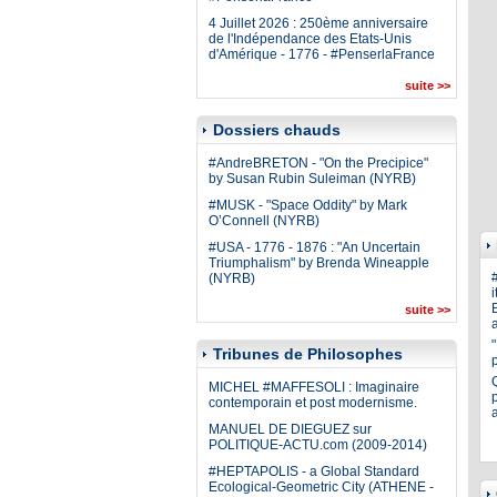
4 Juillet 2026 : 250ème anniversaire
de l'Indépendance des Etats-Unis
d'Amérique - 1776 - #PenserlaFrance
suite >>
Dossiers chauds
#AndreBRETON - "On the Precipice"
by Susan Rubin Suleiman (NYRB)
#MUSK - "Space Oddity" by Mark
O’Connell (NYRB)
#USA - 1776 - 1876 : "An Uncertain
Triumphalism" by Brenda Wineapple
(NYRB)
i
E
suite >>
a
Tribunes de Philosophes
MICHEL #MAFFESOLI : Imaginaire
p
contemporain et post modernisme.
MANUEL DE DIEGUEZ sur
POLITIQUE-ACTU.com (2009-2014)
#HEPTAPOLIS - a Global Standard
Ecological-Geometric City (ATHENE -