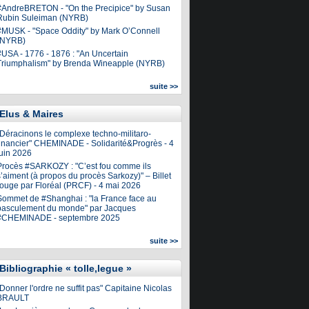
#AndreBRETON - "On the Precipice" by Susan
Rubin Suleiman (NYRB)
#MUSK - "Space Oddity" by Mark O’Connell
(NYRB)
#USA - 1776 - 1876 : "An Uncertain
Triumphalism" by Brenda Wineapple (NYRB)
suite >>
Elus & Maires
"Déracinons le complexe techno-militaro-
financier" CHEMINADE - Solidarité&Progrès - 4
juin 2026
Procès #SARKOZY : "C’est fou comme ils
’aiment (à propos du procès Sarkozy)" – Billet
rouge par Floréal (PRCF) - 4 mai 2026
Sommet de #Shanghai : "la France face au
basculement du monde" par Jacques
#CHEMINADE - septembre 2025
suite >>
Bibliographie « tolle,legue »
Donner l'ordre ne suffit pas" Capitaine Nicolas
BRAULT