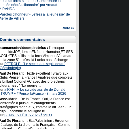
"Les Lumières sombres. Comprendre la
pensée néoréactionnaire" par Arnaud
MIRANDA
Paroles d'honneur - Lettres à la jeunesse" de
ierre de Villiers
suite >>
Derniers commentaires
ottomansefevideempirebrics :
l’arnaque
genocideJOE,demonENformeHumaîne,ET SES
ACOLYTES, utilisent la tech.Vimanas Vimanas
de la zone 51: ; c’est là Lanka base échange…
sur
PÉTROLE : "Le secret des sept soeurs"
(Géostratégie)
Paul De Florant :
Texte excellent ! Bravo aux
Clubs Penser la France ! Analyse que complète
e brillant Colonel AC avec des projections
ulgurantes : * "La guerre…
sur
#IRAN : « Le suicide assisté de Donald
#TRUMP » #PenserlaFrance - 8 mars 2026
Anne-Marie :
De la France. Oui, la France est
confrontée à plusieurs changements
stratégiques mondiaux, comme le dit Jean-Luc
Pujo. Et comme le souligne le…
sur
BONNES FÊTES 2025 à tous !
Paul De Florant :
#EtatPalestinien : Erreur en
décalage de la diplomatie Française ! Comme
le disent les Clubs #PenserlaFrance