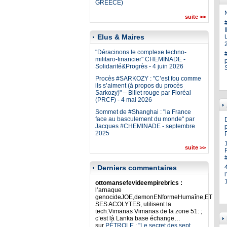
GREECE)
N
suite >>
Elus & Maires
U
"Déracinons le complexe techno-
militaro-financier" CHEMINADE -
Solidarité&Progrès - 4 juin 2026
Procès #SARKOZY : "C’est fou comme
ils s’aiment (à propos du procès
Sarkozy)" – Billet rouge par Floréal
(PRCF) - 4 mai 2026
Sommet de #Shanghai : "la France
face au basculement du monde" par
Jacques #CHEMINADE - septembre
p
2025
suite >>
Derniers commentaires
ottomansefevideempirebrics :
l’arnaque
genocideJOE,demonENformeHumaîne,ET
SES ACOLYTES, utilisent la
tech.Vimanas Vimanas de la zone 51: ;
c’est là Lanka base échange…
sur
PÉTROLE : "Le secret des sept