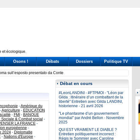
 et écologique.
Osons !
Débats
Dossiers
Politique TV
ni nel governo. Passa la linea dura ma si teme il boomerang
Covid,
Débat en cours
#LeonLANDINI - #FTPMOI - "Léon par
Gilda : itinéraire d’un combattant de la
liberté" Entretien avec Gilda LANDINI,
ncophonie
-
Amérique du
historienne - 21 avril 2026
-
Agriculture
-
EDUCATION
"Le phantasme d’un gouvernement
scalité
-
FMI
-
BANQUE
mondial" par André Bellon - Novembre
e Sociale & Combat social
-
2025
PENSER LA FRANCE
-
ion européenne
-
QUI EST VRAIMENT LE DIABLE ?
e 2024
-
Diplomatie
Entretien politiquement incorrect :
E
-
Nations d'Europe
-
Régis le Sommier avec Caroline