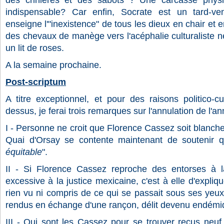
des crinières et des sabots ? Une carcasse physi
indispensable? Car enfin, Socrate est un tard-ve
enseigne l'"inexistence" de tous les dieux en chair et
des chevaux de manège vers l'acéphalie culturaliste n
un lit de roses.
A la semaine prochaine.
Post-scriptum
A titre exceptionnel, et pour des raisons politico-cul
dessus, je ferai trois remarques sur l'annulation de l'
I - Personne ne croit que Florence Cassez soit blanch
Quai d'Orsay se contente maintenant de soutenir q
équitable
".
II - Si Florence Cassez reproche des entorses à 
excessive à la justice mexicaine, c'est à elle d'expliqu
rien vu ni compris de ce qui se passait sous ses yeux.
rendus en échange d'une rançon, délit devenu endém
III - Qui sont les Cassez pour se trouver reçus neuf 