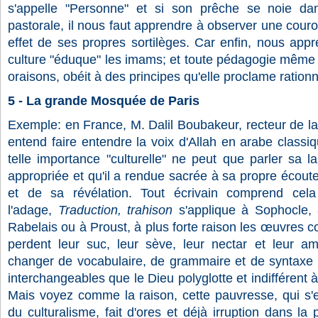
s'appelle "Personne" et si son prêche se noie dan
pastorale, il nous faut apprendre à observer une couro
effet de ses propres sortilèges. Car enfin, nous appr
culture "éduque" les imams; et toute pédagogie même 
oraisons, obéit à des principes qu'elle proclame rationn
5 - La grande Mosquée de Paris
Exemple: en France, M. Dalil Boubakeur, recteur de l
entend faire entendre la voix d'Allah en arabe classi
telle importance "culturelle" ne peut que parler sa lan
appropriée et qu'il a rendue sacrée à sa propre écoute
et de sa révélation. Tout écrivain comprend cel
l'adage,
Traduction, trahison
s'applique à Sophocle,
Rabelais ou à Proust, à plus forte raison les œuvres 
perdent leur suc, leur sève, leur nectar et leur amb
changer de vocabulaire, de grammaire et de syntaxe e
interchangeables que le Dieu polyglotte et indifférent à 
Mais voyez comme la raison, cette pauvresse, qui s'en
du culturalisme, fait d'ores et déjà irruption dans la