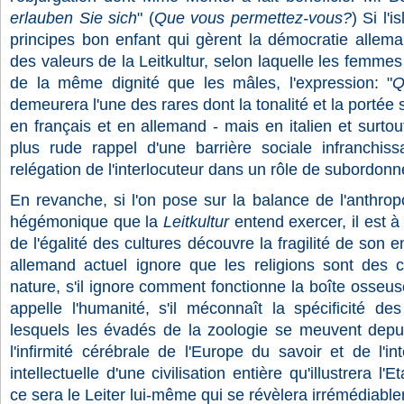
erlauben Sie sich
" (
Que vous permettez-vous?
) Si l'
principes bon enfant qui gèrent la démocratie allema
des valeurs de la Leitkultur, selon laquelle les femme
de la même dignité que les mâles, l'expression: "
Q
demeurera l'une des rares dont la tonalité et la porté
en français et en allemand - mais en italien et surtout
plus rude rappel d'une barrière sociale infranchis
relégation de l'interlocuteur dans un rôle de subordo
En revanche, si l'on pose sur la balance de l'anthropo
hégémonique que la
Leitkultur
entend exercer, il est à
de l'égalité des cultures découvre la fragilité de son 
allemand actuel ignore que les religions sont des 
nature, s'il ignore comment fonctionne la boîte osseus
appelle l'humanité, s'il méconnaît la spécificité de
lesquels les évadés de la zoologie se meuvent depuis
l'infirmité cérébrale de l'Europe du savoir et de l'in
intellectuelle d'une civilisation entière qu'illustrera l'E
ce sera le Leiter lui-même qui se révèlera irrémédiabl