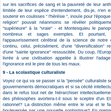
sur les sacrifices de sang et la pauvreté de leur anth
limitée de leur espèce d'entendement, dis-je, n'en e
soutenir en coulisses " l'hérésie ", inouïe pour l'époqu
religion" pouvait néanmoins se révéler politiqu
"supérieure" à la "vraie" - et Montesquieu le pano
nombreux et sages exemples. Et pourtant, d
l'appauvrissement cérébral de la science de notre
continu, celui, précisément, d'une "diversification" r
d'une "sainte ignorance" ressuscitée. Du coup, l'Euro
livrée à une civilisation appelée à illustrer l'ada
l'ignorance est le pire de tous les maux.
9 - La scolastique culturaliste
Voyez ce qui va se passer si la "pensée" culturaliste se
gouvernements démocratiques et si sa cécité intellectu
dans le refus tout net de hiérarchiser intellectuellem
des philosophes avortera-t-il sous le sceptre d'un E
rationnel? La distinction même entre le vrai et le fa
bouleversée par une nouvelle sophistique? En premier