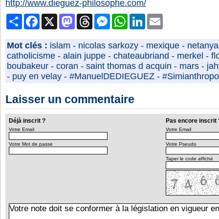
http://www.dieguez-philosophe.com/
Partager
Facebook
X
Mastodon
Threads
Messenger
WhatsApp
LinkedIn
Email
Mot clés :
islam
-
nicolas sarkozy
-
mexique
-
netany
catholicisme
-
alain juppe
-
chateaubriand
-
merkel
-
f
boubakeur
-
coran
-
saint thomas d acquin
-
mars
-
ja
-
puy en velay
-
#ManuelDEDIEGUEZ
-
#Simianthropo
Laisser un commentaire
Déjà inscrit ?
Pas encore inscrit 
Votre Email
Votre Email
Votre Mot de passe
Votre Pseudo
Taper le code affiché