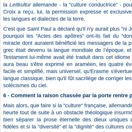
la
Leitkultur
allemande - la "culture conductrice" - pour
Croix a reçu, lui, la permission expresse et exclusiv
les langues et dialectes de la terre.
C'est que Saint Paul a déclaré qu'il n'y aurait plus "ni Ju
pourquoi les "Actes des apôtres" ont-ils fait du "don
miracle dont auraient bénéficié les messagers de la p
grec était devenu la langue mondiale de l’époque, et
Testament lui-même avait été traduit dans cet idiome 
aura beau s'être exprimé en araméen, les quatre éva
facile et simplifié, mais universel, qu'Erasme s'évertue
langue classique, bien qu'il fût sacrilège de corriger l
solécismes du ciel.
6 - Comment la raison chassée par la porte rentre p
Mais alors, que faire si la "culture" française, allemand
heurte tout de suite à un obstacle théologique insurmo
bien séparer la prose éternelle des dieux uniques 
fidèles et si la "diversité" et la "dignité" des cultures