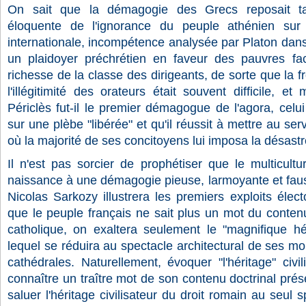
On sait que la démagogie des Grecs reposait tan
éloquente de l'ignorance du peuple athénien sur 
internationale, incompétence analysée par Platon dan
un plaidoyer préchrétien en faveur des pauvres fa
richesse de la classe des dirigeants, de sorte que la fro
l'illégitimité des orateurs était souvent difficile, e
Périclès fut-il le premier démagogue de l'agora, celui d
sur une plèbe "libérée" et qu'il réussit à mettre au ser
où la majorité de ses concitoyens lui imposa la désast
Il n'est pas sorcier de prophétiser que le multicult
naissance à une démagogie pieuse, larmoyante et fau
Nicolas Sarkozy illustrera les premiers exploits éle
que le peuple français ne sait plus un mot du contenu
catholique, on exaltera seulement le "magnifique hé
lequel se réduira au spectacle architectural de ses m
cathédrales. Naturellement, évoquer "l'héritage" civil
connaître un traître mot de son contenu doctrinal prés
saluer l'héritage civilisateur du droit romain au seul 