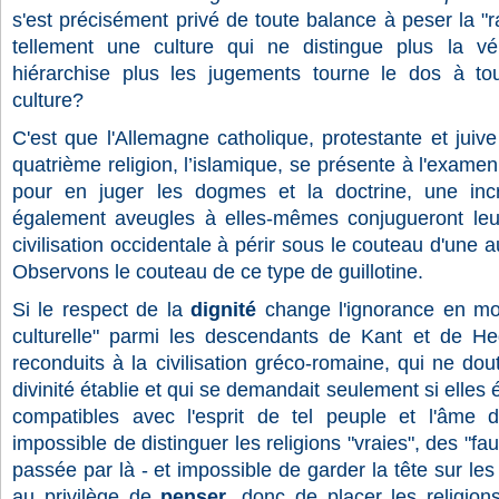
s'est précisément privé de toute balance à peser la "r
tellement une culture qui ne distingue plus la vér
hiérarchise plus les jugements tourne le dos à tou
culture?
C'est que l'Allemagne catholique, protestante et juiv
quatrième religion, l’islamique, se présente à l'examen.
pour en juger les dogmes et la doctrine, une in
également aveugles à elles-mêmes conjugueront leur
civilisation occidentale à périr sous le couteau d'une a
Observons le couteau de ce type de guillotine.
Si le respect de la
dignité
change l'ignorance en mot
culturelle" parmi les descendants de Kant et de He
reconduits à la civilisation gréco-romaine, qui ne dou
divinité établie et qui se demandait seulement si elles 
compatibles avec l'esprit de tel peuple et l'âme de
impossible de distinguer les religions "vraies", des "fa
passée par là - et impossible de garder la tête sur le
au privilège de
penser
, donc de placer les religion