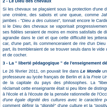
2 - Le Dieu des chevaux
Si les chevaux se plaçaient sous la protection d'une div
une crinière, des sabots et une queue, comme Jah
jambes - "
Dieu a des cuisses
", tonnait encore le Card
si le Dieu des chevaux se vaporisait progressivemen
ses fidèles seraient de moins en moins satisfaits de d
agrandie dans le ciel et que cette difficulté les jetter
car, d'une part, ils commenceraient de rire d'un Dieu 
part, ils trembleraient de se trouver seuls dans le vide 
et de cocher.
3 - La " liberté pédagogique " de l'enseignement 
Le 26 février 2011, on pouvait lire dans
Le Monde
un
professeure au lycée français de Berlin et à la
Freie Un
de la capitale du pays des philosophes. La "libe
réclamait cette enseignante était si peu libre de distin
à l'école et à l'écoute de la pensée rationnelle de l'Occid
d'une égale dignité des cultures avec le caractère pos
comment définir la "
dignité
" d'une culture et la "
positi