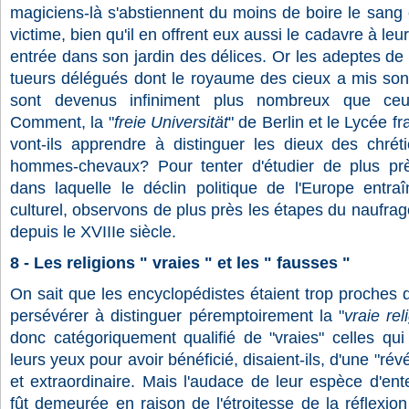
magiciens-là s'abstiennent du moins de boire le sang 
victime, bien qu'il en offrent eux aussi le cadavre à le
entrée dans son jardin des délices. Or les adeptes de
tueurs délégués dont le royaume des cieux a mis son
sont devenus infiniment plus nombreux que ceux
Comment, la "
freie Universität
" de Berlin et le Lycée f
vont-ils apprendre à distinguer les dieux des chré
hommes-chevaux? Pour tenter d'étudier de plus près
dans laquelle le déclin politique de l'Europe entraî
culturel, observons de plus près les étapes du naufr
depuis le XVIIIe siècle.
8 - Les religions " vraies " et les " fausses "
On sait que les encyclopédistes étaient trop proches 
persévérer à distinguer péremptoirement la "
vraie rel
donc catégoriquement qualifié de "vraies" celles qui
leurs yeux pour avoir bénéficié, disaient-ils, d'une "ré
et extraordinaire. Mais l'audace de leur espèce d'ente
fût demeurée en raison de l'étroitesse de la réflexio