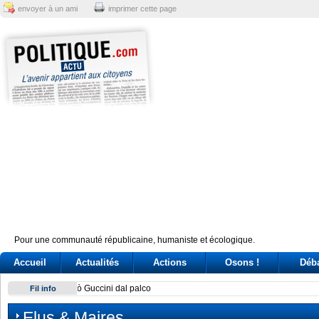
envoyer à un ami
imprimer cette page
Pour une communauté républicaine, humaniste et écologique.
Accueil
Actualités
Actions
Osons !
Déb
Legado de Fidel Castro se agiganta, afirman en Uruguay
Fil info
Elus & Maires