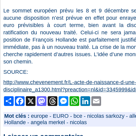
Le sommet européen prévu les 8 et 9 décembre se
aucune disposition n’est prévue en effet pour enrayer
euro prévisibles à court terme, bien avant la dis
ratification du nouveau traité. Celui-ci ne sera jam
position de François Hollande est parfaitement justifiée
immédiate, pas à un nouveau traité. La crise de la mo
cherche rapidement d’autres issues. L’idée d’une mon
son chemin.
SOURCE:
http://www.chevenement.fr/L-acte-de-naissance-d-une-
disciplinaire_a1300.html?preaction=nl&id=3345999&i
Partager
Facebook
X
Mastodon
Threads
Messenger
WhatsApp
LinkedIn
Email
Mot clés :
europe
-
EURO
-
bce
-
nicolas sarkozy
-
al
Hollande
-
angela merkel
-
nicolas