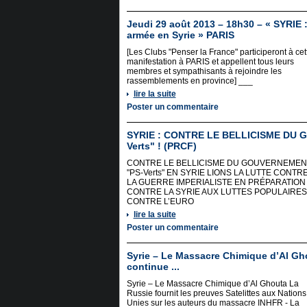
Jeudi 29 août 2013 – 18h30 – « SYRIE :
armée en Syrie » PARIS
[Les Clubs "Penser la France" participeront à cet
manifestation à PARIS et appellent tous leurs
membres et sympathisants à rejoindre les
rassemblements en province] ___
lire la suite
Poster un commentaire
SYRIE : CONTRE LE BELLICISME DU
Verts" ! (PRCF)
CONTRE LE BELLICISME DU GOUVERNEMEN
"PS-Verts" EN SYRIE LIONS LA LUTTE CONTR
LA GUERRE IMPERIALISTE EN PRÉPARATION
CONTRE LA SYRIE AUX LUTTES POPULAIRES
CONTRE L’EURO
lire la suite
Poster un commentaire
Syrie – Le Massacre Chimique d’Al Gh
continue ...
Syrie – Le Massacre Chimique d’Al Ghouta La
Russie fournit les preuves Satelittes aux Nations
Unies sur les auteurs du massacre INHFR - La