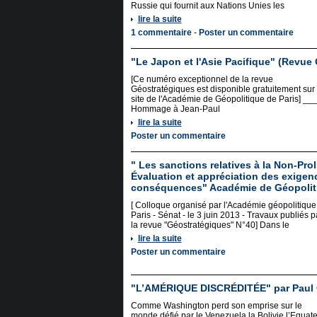
Russie qui fournit aux Nations Unies les
lire la suite
1 commentaire
-
Poster un commentaire
"Le Japon et l'Asie Pacifique" (Revue
[Ce numéro exceptionnel de la revue
Géostratégiques est disponible gratuitement sur 
site de l'Académie de Géopolitique de Paris] __
Hommage à Jean-Paul
lire la suite
Poster un commentaire
" Les sanctions relatives à la Non-Prol
Évaluation et appréciation des exigen
conséquences" Académie de Géopoliti
[ Colloque organisé par l'Académie géopolitique
Paris - Sénat - le 3 juin 2013 - Travaux publiés p
la revue "Géostratégiques" N°40] Dans le
lire la suite
Poster un commentaire
"L’AMÉRIQUE DISCRÉDITÉE" par Paul 
Comme Washington perd son emprise sur le
monde défié par le Venezuela la Bolivie l’Equat