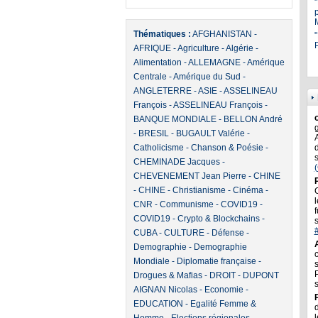
Thématiques :
AFGHANISTAN
-
"
P
AFRIQUE
-
Agriculture
-
Algérie
-
Alimentation
-
ALLEMAGNE
-
Amérique
Centrale
-
Amérique du Sud
-
ANGLETERRE
-
ASIE
-
ASSELINEAU
François
-
ASSELINEAU François
-
BANQUE MONDIALE
-
BELLON André
-
BRESIL
-
BUGAULT Valérie
-
Catholicisme
-
Chanson & Poésie
-
CHEMINADE Jacques
-
CHEVENEMENT Jean Pierre
-
CHINE
-
CHINE
-
Christianisme
-
Cinéma
-
l
CNR
-
Communisme
-
COVID19
-
f
COVID19
-
Crypto & Blockchains
-
CUBA
-
CULTURE
-
Défense
-
Demographie
-
Demographie
Mondiale
-
Diplomatie française
-
Drogues & Mafias
-
DROIT
-
DUPONT
AIGNAN Nicolas
-
Economie
-
EDUCATION
-
Egalité Femme &