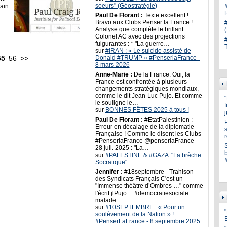
soeurs" (Géostratégie)
ain
Paul De Florant :
Texte excellent !
Bravo aux Clubs Penser la France !
Analyse que complète le brillant
Colonel AC avec des projections
fulgurantes : * "La guerre…
sur
#IRAN : « Le suicide assisté de
55
56
>>
Donald #TRUMP » #PenserlaFrance -
8 mars 2026
Anne-Marie :
De la France. Oui, la
France est confrontée à plusieurs
changements stratégiques mondiaux,
comme le dit Jean-Luc Pujo. Et comme
le souligne le…
sur
BONNES FÊTES 2025 à tous !
Paul De Florant :
#EtatPalestinien :
Erreur en décalage de la diplomatie
s
Française ! Comme le disent les Clubs
#PenserlaFrance @penserlaFrance -
28 juil. 2025 : "La…
sur
#PALESTINE & #GAZA :"La brèche
Socratique"
Jennifer :
#18septembre - Trahison
des Syndicats Français C'est un
"Immense théâtre d’Ombres …" comme
l'écrit jlPujo ... #democratiesociale
malade…
sur
#10SEPTEMBRE : « Pour un
"
soulèvement de la Nation » !
#PenserLaFrance - 8 septembre 2025