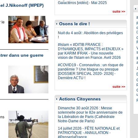
Galactéros [vidéo] - Mai 2025
el J.Nikonoff (MPEP)
suite >>
 le
Osons le dire !
Nuit du 4 août : Abolition des privilèges
!
#Islam « #DITIB FRANCE :
DYNAMIQUES, IMPACTS et ENJEUX »
par KARIM IFRAK - Une nouvelle
ntrer dans une guerre
vision de l'Islam en France. Avril 2026
#COVID19 - Coronavirus : un risque de
J
pandémie ? Une blague ou presque
[DOSSIER SPECIAL 2020- 2026] -
Dernière ACTU !
suite >>
Actions Citoyennes
Dimanche 30 août 2026 : Messe
solennelle pour le 82e anniversaire de
la Libération de Paris (Cathédrale
ons
Notre-Dame de Paris)
14 juillet 2026 - FÊTE NATIONALE et
PATRIOTIQUE - ANNULATION -
#PenserlaFrance