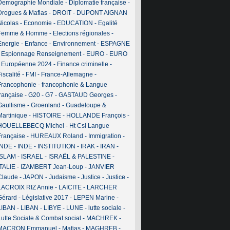
Demographie Mondiale
-
Diplomatie française
-
Drogues & Mafias
-
DROIT
-
DUPONT AIGNAN
Nicolas
-
Economie
-
EDUCATION
-
Egalité
Femme & Homme
-
Elections régionales
-
Energie
-
Enfance
-
Environnement
-
ESPAGNE
-
Espionnage Renseignement
-
EURO
-
EURO
-
Européenne 2024
-
Finance criminelle
-
iscalité
-
FMI
-
France-Allemagne
-
Francophonie
-
francophonie & Langue
française
-
G20
-
G7
-
GASTAUD Georges
-
Gaullisme
-
Groenland
-
Guadeloupe &
Martinique
-
HISTOIRE
-
HOLLANDE François
-
HOUELLEBECQ Michel
-
Ht Csl Langue
Française
-
HUREAUX Roland
-
Immigration
-
INDE
-
INDE
-
INSTITUTION
-
IRAK
-
IRAN
-
ISLAM
-
ISRAEL
-
ISRAËL & PALESTINE
-
ITALIE
-
IZAMBERT Jean-Loup
-
JANVIER
Claude
-
JAPON
-
Judaisme
-
Justice
-
Justice
-
LACROIX RIZ Annie
-
LAICITE
-
LARCHER
Gérard
-
Législative 2017
-
LEPEN Marine
-
LIBAN
-
LIBAN
-
LIBYE
-
LUNE
-
lutte sociale
-
Lutte Sociale & Combat social
-
MACHREK
-
MACRON Emmanuel
-
Mafias
-
MAGHREB
-