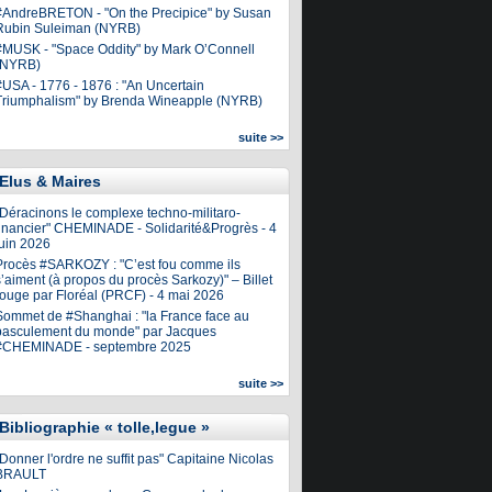
#AndreBRETON - "On the Precipice" by Susan
Rubin Suleiman (NYRB)
#MUSK - "Space Oddity" by Mark O’Connell
(NYRB)
#USA - 1776 - 1876 : "An Uncertain
Triumphalism" by Brenda Wineapple (NYRB)
suite >>
Elus & Maires
"Déracinons le complexe techno-militaro-
financier" CHEMINADE - Solidarité&Progrès - 4
juin 2026
Procès #SARKOZY : "C’est fou comme ils
’aiment (à propos du procès Sarkozy)" – Billet
rouge par Floréal (PRCF) - 4 mai 2026
Sommet de #Shanghai : "la France face au
basculement du monde" par Jacques
#CHEMINADE - septembre 2025
suite >>
Bibliographie « tolle,legue »
Donner l'ordre ne suffit pas" Capitaine Nicolas
BRAULT