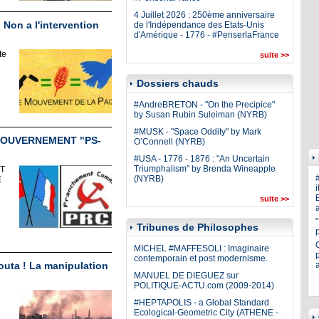
4 Juillet 2026 : 250ème anniversaire
 Non a l'intervention
de l'Indépendance des Etats-Unis
d'Amérique - 1776 - #PenserlaFrance
te
suite >>
Dossiers chauds
#AndreBRETON - "On the Precipice"
by Susan Rubin Suleiman (NYRB)
#MUSK - "Space Oddity" by Mark
 GOUVERNEMENT "PS-
O’Connell (NYRB)
#USA - 1776 - 1876 : "An Uncertain
Triumphalism" by Brenda Wineapple
T
(NYRB)
E
i
E
suite >>
a
Tribunes de Philosophes
MICHEL #MAFFESOLI : Imaginaire
p
contemporain et post modernisme.
outa ! La manipulation
MANUEL DE DIEGUEZ sur
POLITIQUE-ACTU.com (2009-2014)
#HEPTAPOLIS - a Global Standard
Ecological-Geometric City (ATHENE -