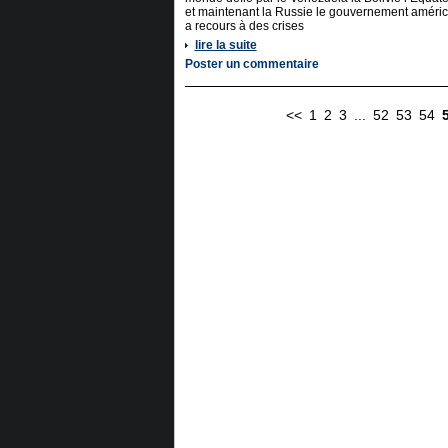
et maintenant la Russie le gouvernement améric
a recours à des crises
lire la suite
Poster un commentaire
<<
1
2
3
...
52
53
54