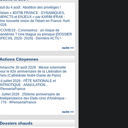
uit du 4 août : Abolition des privilèges !
#Islam « #DITIB FRANCE : DYNAMIQUES,
IMPACTS et ENJEUX » par KARIM IFRAK -
ne nouvelle vision de l'Islam en France. Avril
2026
#COVID19 - Coronavirus : un risque de
pandémie ? Une blague ou presque [DOSSIER
SPECIAL 2020- 2026] - Dernière ACTU !
suite >>
Actions Citoyennes
Dimanche 30 août 2026 : Messe solennelle
our le 82e anniversaire de la Libération de
Paris (Cathédrale Notre-Dame de Paris)
14 juillet 2026 - FÊTE NATIONALE et
PATRIOTIQUE - ANNULATION -
#PenserlaFrance
4 Juillet 2026 : 250ème anniversaire de
l'Indépendance des Etats-Unis d'Amérique -
1776 - #PenserlaFrance
suite >>
Dossiers chauds