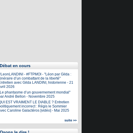
Débat en cours
#LeonLANDINI - #FTPMOI - "Léon par Gilda :
tinéraire d’un combattant de la liberté"
ntretien avec Gilda LANDINI, historienne - 21
vril 2026
"Le phantasme d’un gouvernement mondial"
par André Bellon - Novembre 2025
QUI EST VRAIMENT LE DIABLE ? Entretien
olitiquement incorrect : Régis le Sommier
avec Caroline Galactéros [vidéo] - Mai 2025
suite >>
Osons le dire !