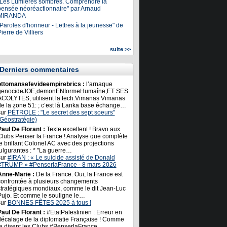
"Les Lumières sombres. Comprendre la
pensée néoréactionnaire" par Arnaud
MIRANDA
Paroles d'honneur - Lettres à la jeunesse" de
ierre de Villiers
suite >>
Derniers commentaires
ottomansefevideempirebrics :
l’arnaque
genocideJOE,demonENformeHumaîne,ET SES
ACOLYTES, utilisent la tech.Vimanas Vimanas
de la zone 51: ; c’est là Lanka base échange…
sur
PÉTROLE : "Le secret des sept soeurs"
(Géostratégie)
Paul De Florant :
Texte excellent ! Bravo aux
Clubs Penser la France ! Analyse que complète
e brillant Colonel AC avec des projections
ulgurantes : * "La guerre…
sur
#IRAN : « Le suicide assisté de Donald
#TRUMP » #PenserlaFrance - 8 mars 2026
Anne-Marie :
De la France. Oui, la France est
confrontée à plusieurs changements
stratégiques mondiaux, comme le dit Jean-Luc
Pujo. Et comme le souligne le…
sur
BONNES FÊTES 2025 à tous !
Paul De Florant :
#EtatPalestinien : Erreur en
décalage de la diplomatie Française ! Comme
le disent les Clubs #PenserlaFrance