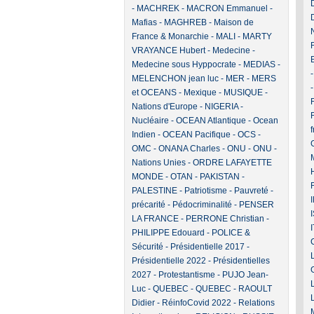
-
MACHREK
-
MACRON Emmanuel
-
Mafias
-
MAGHREB
-
Maison de
France & Monarchie
-
MALI
-
MARTY
VRAYANCE Hubert
-
Medecine
-
Medecine sous Hyppocrate
-
MEDIAS
-
MELENCHON jean luc
-
MER
-
MERS
et OCEANS
-
Mexique
-
MUSIQUE
-
F
Nations d'Europe
-
NIGERIA
-
Nucléaire
-
OCEAN Atlantique
-
Ocean
Indien
-
OCEAN Pacifique
-
OCS
-
OMC
-
ONANA Charles
-
ONU
-
ONU -
Nations Unies
-
ORDRE LAFAYETTE
MONDE
-
OTAN
-
PAKISTAN
-
PALESTINE
-
Patriotisme
-
Pauvreté -
précarité
-
Pédocriminalité
-
PENSER
LA FRANCE
-
PERRONE Christian
-
PHILIPPE Edouard
-
POLICE &
Sécurité
-
Présidentielle 2017
-
Présidentielle 2022
-
Présidentielles
2027
-
Protestantisme
-
PUJO Jean-
Luc
-
QUEBEC
-
QUEBEC
-
RAOULT
Didier
-
RéinfoCovid 2022
-
Relations