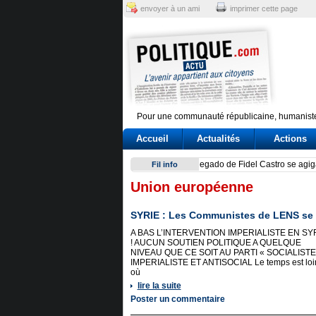
envoyer à un ami
imprimer cette page
Pour une communauté républicaine, humaniste
Accueil
Actualités
Actions
Have Tokyo and Seoul overc
Fil info
Union européenne
SYRIE : Les Communistes de LENS se 
A BAS L’INTERVENTION IMPERIALISTE EN SY
! AUCUN SOUTIEN POLITIQUE A QUELQUE
NIVEAU QUE CE SOIT AU PARTI « SOCIALISTE
IMPERIALISTE ET ANTISOCIAL Le temps est loi
où
lire la suite
Poster un commentaire