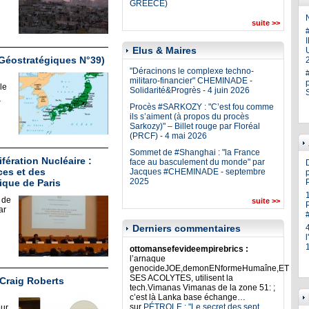
GREECE)
N
suite >>
Elus & Maires
U
 Géostratégiques N°39)
"Déracinons le complexe techno-
militaro-financier" CHEMINADE -
le
Solidarité&Progrès - 4 juin 2026
_
Procès #SARKOZY : "C’est fou comme
ils s’aiment (à propos du procès
Sarkozy)" – Billet rouge par Floréal
(PRCF) - 4 mai 2026
Sommet de #Shanghai : "la France
ifération Nucléaire :
face au basculement du monde" par
ces et des
Jacques #CHEMINADE - septembre
p
2025
que de Paris
 de
suite >>
ar
Derniers commentaires
ottomansefevideempirebrics :
l’arnaque
genocideJOE,demonENformeHumaîne,ET
SES ACOLYTES, utilisent la
Craig Roberts
tech.Vimanas Vimanas de la zone 51: ;
c’est là Lanka base échange…
sur
PÉTROLE : "Le secret des sept
eur