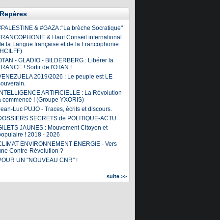
Repères
#PALESTINE & #GAZA :"La brèche Socratique"
FRANCOPHONIE & Haut Conseil international
de la Langue française et de la Francophonie
(HCILFF)
OTAN - GLADIO - BILDERBERG : Libérer la
FRANCE ! Sortir de l'OTAN !
VENEZUELA 2019/2026 : Le peuple est LE
souverain.
INTELLIGENCE ARTIFICIELLE : La Révolution
a commencé ! (Groupe YXORIS)
ean-Luc PUJO - Traces, écrits et discours.
DOSSIERS SECRETS de POLITIQUE-ACTU
GILETS JAUNES : Mouvement Citoyen et
populaire ! 2018 - 2026
CLIMAT ENVIRONNEMENT ENERGIE - Vers
une Contre-Révolution ?
POUR UN "NOUVEAU CNR" !
suite >>