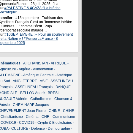
@penserlaFrance - 28 juil. 2025 : "La…
sur
#PALESTINE & #GAZA :"La brèche
Socratique"
ennifer :
#18septembre - Trahison des
Syndicats Français C'est un "Immense théâtre
’Ombres …" comme l'écrit jlPujo ...
#democratiesociale malade…
sur
#10SEPTEMBRE : « Pour un soulèvement
de la Nation » ! #PenserLaFrance - 8
septembre 2025
Thématiques :
AFGHANISTAN
-
AFRIQUE
-
griculture
-
Algérie
-
Alimentation
-
ALLEMAGNE
-
Amérique Centrale
-
Amérique
du Sud
-
ANGLETERRE
-
ASIE
-
ASSELINEAU
François
-
ASSELINEAU François
-
BANQUE
MONDIALE
-
BELLON André
-
BRESIL
-
BUGAULT Valérie
-
Catholicisme
-
Chanson &
Poésie
-
CHEMINADE Jacques
-
CHEVENEMENT Jean Pierre
-
CHINE
-
CHINE
-
Christianisme
-
Cinéma
-
CNR
-
Communisme
-
COVID19
-
COVID19
-
Crypto & Blockchains
-
CUBA
-
CULTURE
-
Défense
-
Demographie
-