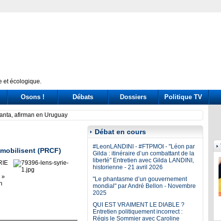
 et écologique.
Osons !
Débats
Dossiers
Politique TV
ome their on-again, off-again dynamics?
Legad
Débat en cours
#LeonLANDINI - #FTPMOI - "Léon par
mobilisent (PRCF)
Gilda : itinéraire d’un combattant de la
liberté" Entretien avec Gilda LANDINI,
RIE
historienne - 21 avril 2026
 »
"Le phantasme d’un gouvernement
n
mondial" par André Bellon - Novembre
2025
QUI EST VRAIMENT LE DIABLE ?
Entretien politiquement incorrect :
Régis le Sommier avec Caroline