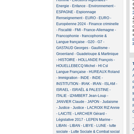
Homme
-
Elections régionales
-
Energie
-
Enfance
-
Environnement
-
ESPAGNE
-
Espionnage
Renseignement
-
EURO
-
EURO
-
J
Européenne 2024
-
Finance criminelle
d
-
Fiscalité
-
FMI
-
France-Allemagne
-
Francophonie
-
francophonie &
Langue française
-
G20
-
G7
-
GASTAUD Georges
-
Gaullisme
-
Groenland
-
Guadeloupe & Martinique
-
HISTOIRE
-
HOLLANDE François
-
HOUELLEBECQ Michel
-
Ht Csl
A
Langue Française
-
HUREAUX Roland
-
Immigration
-
INDE
-
INDE
-
INSTITUTION
-
IRAK
-
IRAN
-
ISLAM
-
ISRAEL
-
ISRAËL & PALESTINE
-
ITALIE
-
IZAMBERT Jean-Loup
-
JANVIER Claude
-
JAPON
-
Judaisme
-
Justice
-
Justice
-
LACROIX RIZ Annie
-
LAICITE
-
LARCHER Gérard
-
Législative 2017
-
LEPEN Marine
-
LIBAN
-
LIBAN
-
LIBYE
-
LUNE
-
lutte
sociale
-
Lutte Sociale & Combat social