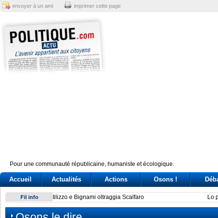
envoyer à un ami
imprimer cette page
Pour une communauté républicaine, humaniste et écologique.
Accueil
Actualités
Actions
Osons !
Déb
Lo psicodramma nel Pd. Dalla rabbia dei riformisti per la ris
Fil info
Osons le dire