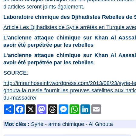
d’articles seront joints également.
Laboratoire chimique des Djihadistes Rebelles de 
Article Les Djihadistes de Syrie arrêtés en Turquie ave
L’ancienne attaque chimique sur Khan Al Aassal
avoir été perpétrée par les rebelles
L’ancienne attaque chimique sur Khan Al Aassal
avoir été perpétrée par les rebelles
SOURCE:
http://imranhoseinfr.wordpress.com/2013/08/23/syrie-
ghouta-la-russie-fournit-les-preuves-satelittes-aux-nat
du-massacre/
Partager
Facebook
X
Mastodon
Threads
Messenger
WhatsApp
LinkedIn
Email
Mot clés :
Syrie
-
arme chimique
-
Al Ghouta