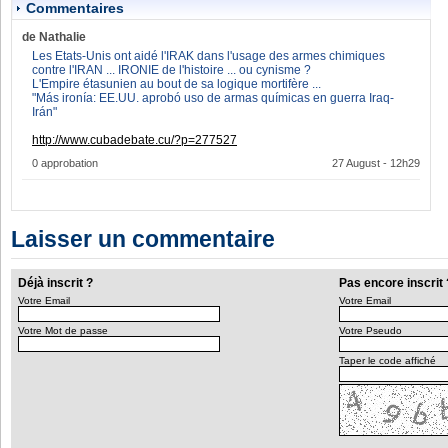
Commentaires
de Nathalie
Les Etats-Unis ont aidé l'IRAK dans l'usage des armes chimiques
contre l'IRAN ... IRONIE de l'histoire ... ou cynisme ?
L'Empire étasunien au bout de sa logique mortifère ...
"Más ironía: EE.UU. aprobó uso de armas químicas en guerra Iraq-
Irán"
http://www.cubadebate.cu/?p=277527
0 approbation
27 August - 12h29
Laisser un commentaire
Déjà inscrit ?
Pas encore inscrit 
Votre Email
Votre Email
Votre Mot de passe
Votre Pseudo
Taper le code affiché